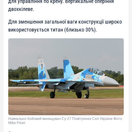
для управління по крену. Вертикальне оперіння
двохкілеве.
Для зменшення загальної ваги конструкції широко
використовується титан (близько 30%).
Навчально-бойовий винищувач Су-27 Повітряних Сил України Фото:
Mike Freer