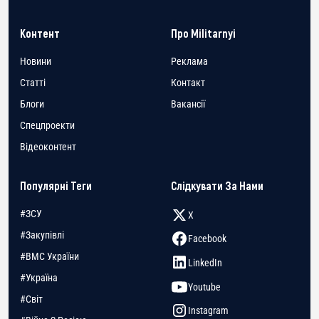
Контент
Про Militarnyi
Новини
Реклама
Статті
Контакт
Блоги
Вакансії
Спецпроекти
Відеоконтент
Популярні Теги
Слідкувати За Нами
#ЗСУ
X
#Закупівлі
Facebook
#ВМС України
LinkedIn
#Україна
Youtube
#Світ
Instagram