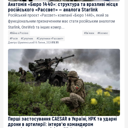
Анатомія «Бюро 1440»: структура та вразливі місця
російського «Рассвет» — аналога Starlink
Російський проєкт «Рассвет» компанії «Бюро 1440», який за
функціональним призначенням має стати російським аналогом
Starlink, OneWeb та інших комер...
#Війна з Росією
#Звʼязок
#Космос
#Росія
#Супутник
#Супутники «Рассвет»
Дмитро Шумлянський
16 Липня, 2026
11:11
Перші застосування CAESAR в Україні, НРК та ударні
дрони в артилерії: інтервʼю командиром