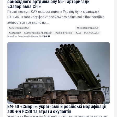
самохідного артдивізіону 55-ї артбригади
«Запорізька Січ»
Перші іноземні САУ, які доставили в Україну були французькі
CAESAR. З того часу фронт російсько-української війни постійно
змінюється і це видно по...
#2А36 «Гиацинт-Б»
#55 артбригада ЗСУ
#Артилерія
#Артустановка «Богдана»
#Війна з Росією
#САУ
#САУ CAESAR
Михайло Люксіков
10 Липня, 2026
09:53
БМ-30 «Смерч»: українські й російські модифікації
300-мм РСЗВ та втрати окупантів
Україна та Росія мають бойовий досвід застосування реактивних