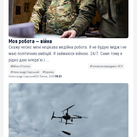
Моя робота — війна
Скажу чесно: мені нецікава медійна робота. Я не будую імідж і не
маю політичних амбіцій. Я займаюся війною. 24/7. Саме тому я
рідко даю інтерв’ю і ...
#Війна з Росією
#Головнокомандувач ЗСУ
#Олександр Сирський
#Україна
Олександр Сирський
20 Липня, 2026
19:21