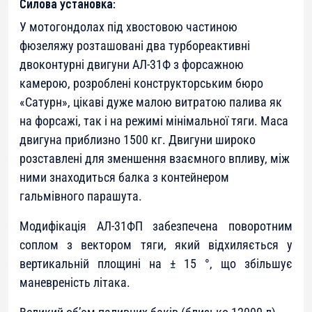
Силова установка:
У мотогондолах під хвостовою частиною
фюзеляжу розташовані два турбореактивні
двоконтурні двигуни АЛ-31Ф з форсажною
камерою, розроблені конструкторським бюро
«Сатурн», цікаві дуже малою витратою палива як
на форсажі, так і на режимі мінімальної тяги. Маса
двигуна приблизно 1500 кг. Двигуни широко
розставлені для зменшення взаємного впливу, між
ними знаходиться балка з контейнером
гальмівного парашута.
Модифікація АЛ-31ФП забезпечена поворотним
соплом з вектором тяги, який відхиляється у
вертикальній площині на ± 15 °, що збільшує
маневреність літака.