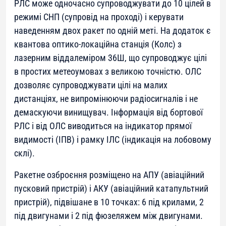
РЛС може одночасно супроводжувати до 10 цілей в
режимі СНП (супровід на проході) і керувати
наведенням двох ракет по одній меті. На додаток є
квантова оптико-локаційна станція (Колс) з
лазерним віддалеміром 36Ш, що супроводжує цілі
в простих метеоумовах з великою точністю. ОЛС
дозволяє супроводжувати цілі на малих
дистанціях, не випромінюючи радіосигналів і не
демаскуючи винищувач. Інформація від бортової
РЛС і від ОЛС виводиться на індикатор прямої
видимості (ІПВ) і рамку ІЛС (індикація на лобовому
склі).
Ракетне озброєння розміщено на АПУ (авіаційний
пусковий пристрій) і АКУ (авіаційний катапультний
пристрій), підвішане в 10 точках: 6 під крилами, 2
під двигунами і 2 під фюзеляжем між двигунами.