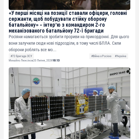
«У перші місяці на позиції ставали офіцери, головні
сержанти, щоб побудувати стійку оборону
батальйону» – інтерʼю з командиром 2-го
механізованого батальйону 72-ї бригади
Росіяни намагаються зробити прориви на прикордонні. Для цього
вони залучили сюди нові підрозділи, в тому числі БПЛА. Сили
оборони роблять все мо...
#72 бригада ЗСУ
#Війна з Росією
#Україна
Михайло Люксіков
20 Липня, 2026
10:13