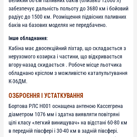
Великий об’єм паливних баків (близько 12000 л)
забезпечує дальність польоту до 3680 км і бойовий
радіус до 1500 км. Розміщення підвісних паливних
баків на базових моделях не передбачено.
Інше обладнання:
Кабіна має двосекційний ліхтар, що складається з
нерухомого козирка і частини, що відкривається
вгору-назад скидається . Робоче місце льотчика
обладнано кріслом з можливістю катапультування
К-36ДМ.
ОЗБРОЄННЯ І УСТАТКУВАННЯ
Бортова РЛС Н001 оснащена антеною Кассегрена
діаметром 1076 мм і здатна виявляти повітряні
цілі класу «легкий винищувач» на відстані 60-80 км
в передній півсфері і 30-40 км в задній півсфері.