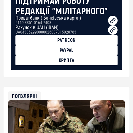
РЕДАКЦІЇ "МІЛІТАРНОГО"
Приватбанк ( Банківська карта )
5169 3351 0164 7408
Рахунок в UAH (IBAN)
UA043052990000026007015028783
PATREON
PAYPAL
КРИПТА
BTC
bc1qg0z99m95fte7kj8faa7h2kvnq92wvc53exe8gm
USDT
0x8676644fA7B6d328310283cAC1065Ae01d97CEe7
ETH
0xfD02863D3289416fcF50975c9DFda13623f97758
ПОПУЛЯРНІ