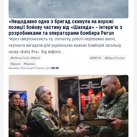
«Нещодавно одна з бригад скинула на ворожі
позиції бойову частину від «Шахеда» – інтервʼю з
розробниками та операторами бомбера Perun
Через смертоносність та, спочатку, роботі переважно вночі,
окупанти вигадали для українських важких бомберів загальну
назву «Баба Яга». Від міфілог...
#Defense Tech і Miltech
#ZBROYA
#Війна з Росією
#Дрони
#Україна
Михайло Люксіков
14 Липня, 2026
09:58