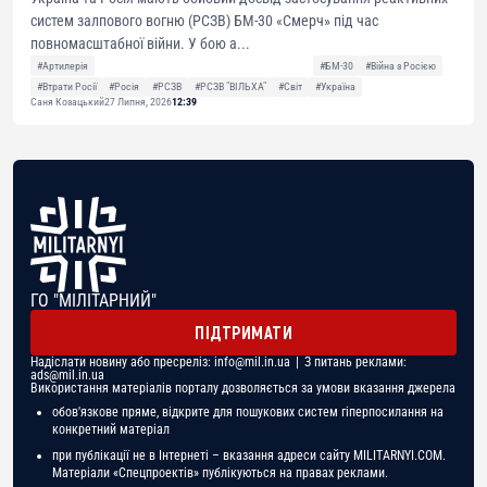
систем залпового вогню (РСЗВ) БМ-30 «Смерч» під час
повномасштабної війни. У бою а...
#Артилерія
#БМ-30
#Війна з Росією
#Втрати Росії
#Росія
#РСЗВ
#РСЗВ "ВІЛЬХА"
#Світ
#Україна
Саня Козацький
27 Липня, 2026
12:39
ГО "МІЛІТАРНИЙ"
ПІДТРИМАТИ
Надіслати новину або пресреліз:
info@mil.in.ua
| З питань реклами:
ads@mil.in.ua
Використання матеріалів порталу дозволяється за умови вказання джерела
обов'язкове пряме, відкрите для пошукових систем гіперпосилання на
конкретний матеріал
при публікації не в Інтернеті – вказання адреси сайту MILITARNYI.COM.
Матеріали «Спецпроектів» публікуються на правах реклами.