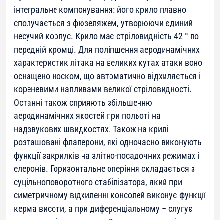
інтегральне компонування: його крило плавно
сполучається з фюзеляжем, утворюючи єдиний
несучий корпус. Крило має стріловидність 42 ° по
передній кромці. Для поліпшення аеродинамічних
характеристик літака на великих кутах атаки воно
оснащено носком, що автоматично відхиляється і
кореневими напливами великої стріловидності.
Останні також сприяють збільшенню
аеродинамічних якостей при польоті на
надзвукових швидкостях. Також на крилі
розташовані флаперони, які одночасно виконують
функції закрилків на злітно-посадочних режимах і
елеронів. Горизонтальне оперіння складається з
суцільноповоротного стабілізатора, який при
симетричному відхиленні консолей виконує функції
керма висоти, а при диференціальному – слугує