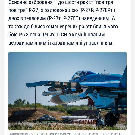
Основне озброєння – до шести ракет “повітря-
повітря” Р-27, з радіолокацією (Р-27Р, Р-27ЕР) і
двох з тепловим (Р-27т, Р-27ЕТ) наведенням. А
також до 6 високоманеврених ракет ближнього
бою Р-73 оснащених ТГСН з комбінованим
аеродинамічним і газодинамічні управлінням.
Винищувач Су-27 Повітряних сил України з ракетою Р-73. Фото: ПС