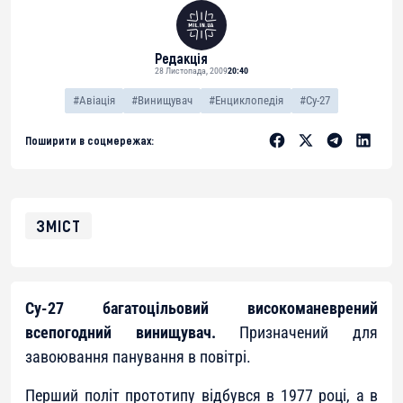
Редакція
28 Листопада, 2009
20:40
#Авіація
#Винищувач
#Енциклопедія
#Су-27
Поширити в соцмережах:
ЗМІСТ
Су-27
багатоцільовий високоманеврений
всепогодний винищувач.
Призначений для
завоювання панування в повітрі.
Перший політ прототипу відбувся в 1977 році, а в