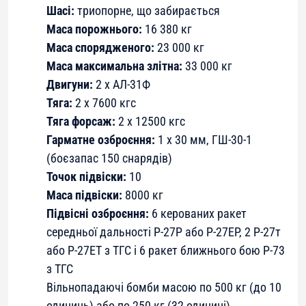
Шасі:
триопорне, що забирається
Маса порожнього:
16 380 кг
Маса спорядженого:
23 000 кг
Маса максимальна злітна:
33 000 кг
Двигуни:
2 х АЛ-31Ф
Тяга:
2 x 7600 кгс
Тяга форсаж:
2 x 12500 кгс
Гарматне озброєння:
1 х 30 мм, ГШ-30-1
(боєзапас 150 снарядів)
Точок підвіски:
10
Маса підвіски:
8000 кг
Підвісні озброєння:
6 керованих ракет
середньої дальності Р-27Р або Р-27ЕР, 2 Р-27т
або Р-27ЕТ з ТГС і 6 ракет ближнього бою Р-73
з ТГС
Вільнопадаючі бомби масою по 500 кг (до 10
одиниць) або по 250 кг (32 одиниці)