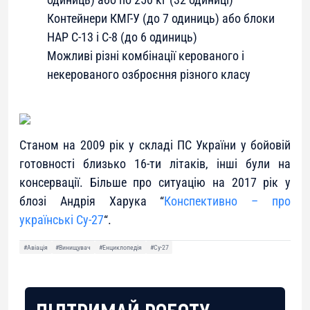
Контейнери КМГ-У (до 7 одиниць) або блоки
НАР С-13 і С-8 (до 6 одиниць)
Можливі різні комбінації керованого і
некерованого озброєння різного класу
Станом на 2009 рік у складі ПС України у бойовій
готовності близько 16-ти літаків, інші були на
консервації. Більше про ситуацію на 2017 рік у
блозі Андрія Харука “
Конспективно – про
українські Су-27
“.
#Авіація
#Винищувач
#Енциклопедія
#Су-27
ПІДТРИМАЙ РОБОТУ