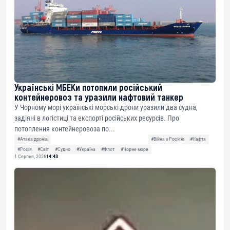
Українські МБЕКи потопили російський
контейнеровоз та уразили нафтовий танкер
У Чорному морі українські морські дрони уразили два судна,
задіяні в логістиці та експорті російських ресурсів. Про
потоплення контейнеровоза по...
#Атака дронів
#Війна з Росією
#Нафта
#Росія
#Світ
#Судно
#Україна
#Флот
#Чорне море
1 Серпня, 2026
14:43