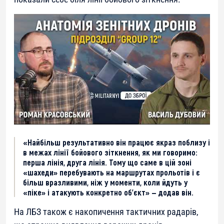
«Найбільш результативно він працює якраз поблизу і
в межах лінії бойового зіткнення, як ми говоримо:
перша лінія, друга лінія. Тому що саме в цій зоні
«шахеди» перебувають на маршрутах прольотів і є
більш вразливими, ніж у моменти, коли йдуть у
«піке» і атакують конкретно об’єкт» — додав він.
На ЛБЗ також є накопичення тактичних радарів,