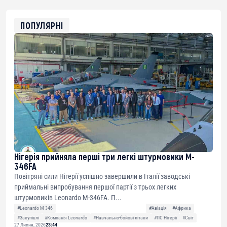
0x8676644fA7B6d328310283cAC1065Ae01d97CEe7
ETH
0xfD02863D3289416fcF50975c9DFda13623f97758
ПОПУЛЯРНІ
Нігерія прийняла перші три легкі штурмовики M-
346FA
Повітряні сили Нігерії успішно завершили в Італії заводські
приймальні випробування першої партії з трьох легких
штурмовиків Leonardo M-346FA. П...
#Leonardo M-346
#Авіація
#Африка
#Закупівлі
#Компанія Leonardo
#Навчально-бойові літаки
#ПС Нігерії
#Світ
27 Липня, 2026
23:44