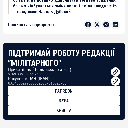
бо там відбувається зміна висот і зміна швидкості»
— повідомив Василь Дубовий.
Поширити в соцмережах:
ПІДТРИМАЙ РОБОТУ РЕДАКЦІЇ
"МІЛІТАРНОГО"
Приватбанк ( Банківська карта )
5169 3351 0164 7408
Рахунок в UAH (IBAN)
UA043052990000026007015028783
PATREON
PAYPAL
КРИПТА
BTC
bc1qg0z99m95fte7kj8faa7h2kvnq92wvc53exe8gm
USDT