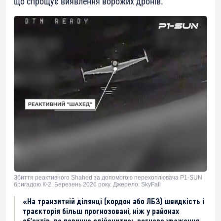
що спрощує виявлення ворожих дронів.
Збиття реактивного Shahed за допомогою перехоплювача P1-SUN
бригадою К-2. Березень 2026 року. Джерело: SkyFall
«На транзитній ділянці (кордон або ЛБЗ) швидкість і
траєкторія більш прогнозовані, ніж у районах
об’єктів, де повинно здійснитись вогневе ураження,