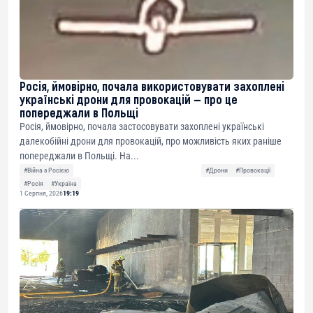
Росія, ймовірно, почала використовувати захоплені
українські дрони для провокацій — про це
попереджали в Польщі
Росія, ймовірно, почала застосовувати захоплені українські
далекобійні дрони для провокацій, про можливість яких раніше
попереджали в Польщі. На...
#Війна з Росією
#Дрони
#Провокації
#Росія
#Україна
1 Серпня, 2026
19:19