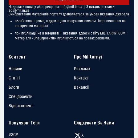
Надіслати новину або пресреліз:
info@mil.in.ua
| З питань реклами:
ads@mil.in.ua
Використання матеріалів порталу дозволяється за умови вказання джерела
обов'язкове пряме, відкрите для пошукових систем гіперпосилання на
конкретний матеріал
при публікації не в Інтернеті – вказання адреси сайту MILITARNYI.COM.
Матеріали «Спецпроектів» публікуються на правах реклами.
Контент
Про Militarnyi
Новини
Реклама
Статті
Контакт
Блоги
Вакансії
Спецпроекти
Відеоконтент
Популярні Теги
Слідкувати За Нами
#ЗСУ
X