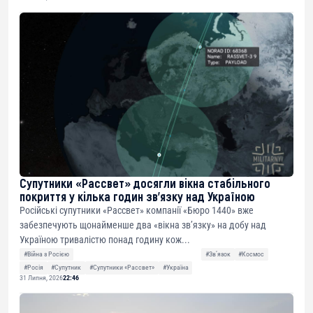
Супутники «Рассвет» досягли вікна стабільного
покриття у кілька годин зв’язку над Україною
Російські супутники «Рассвет» компанії «Бюро 1440» вже
забезпечують щонайменше два «вікна зв’язку» на добу над
Україною тривалістю понад годину кож...
#Війна з Росією
#Звʼязок
#Космос
#Росія
#Супутник
#Супутники «Рассвет»
#Україна
31 Липня, 2026
22:46