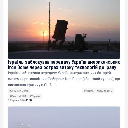
Ізраїль заблокував передачу Україні американських
Iron Dome через острах витоку технологій до Ірану
Ізраїль заблокував передачу Україні американських батарей
системи протиповітряної оборони Iron Dome («Залізний купол»), що
викликало критику в США....
#ЗРК Iron Dome
#Ізраїль
#ППО та ПРО
#Світ
#США
#Україна
1 Серпня, 2026
11:39