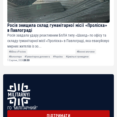
Росія знищила склад гуманітарної місії «Проліска»
в Павлограді
Росія завдала удару реактивним БпЛА типу «Шахед» по офісу та
складу гуманітарної місії «Проліска» в Павлограді, яка евакуйовує
мирних жителів із зо...
#Війна з Росією
#Воєнні злочини
#Волонтери
#Гуманітарна допомога
#Україна
#Цивільні громадяни
1 Серпня, 2026
20:33
ГО "МІЛІТАРНИЙ"
ПІДТРИМАТИ