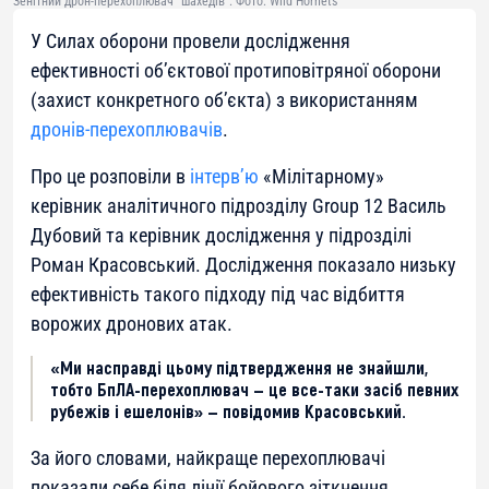
Зенітний дрон-перехоплювач "шахедів". Фото: Wild Hornets
У Силах оборони провели дослідження
ефективності об’єктової протиповітряної оборони
(захист конкретного об’єкта) з використанням
дронів-перехоплювачів
.
Про це розповіли в
інтерв’ю
«Мілітарному»
керівник аналітичного підрозділу Group 12 Василь
Дубовий та керівник дослідження у підрозділі
Роман Красовський. Дослідження показало низьку
ефективність такого підходу під час відбиття
ворожих дронових атак.
«Ми насправді цьому підтвердження не знайшли,
тобто БпЛА-перехоплювач — це все-таки засіб певних
рубежів і ешелонів» — повідомив Красовський.
За його словами, найкраще перехоплювачі
показали себе біля лінії бойового зіткнення.