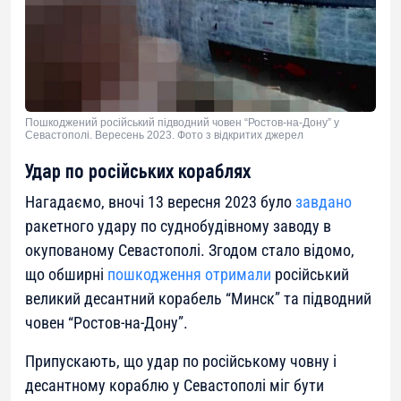
Пошкоджений російський підводний човен “Ростов-на-Дону” у
Севастополі. Вересень 2023. Фото з відкритих джерел
Удар по російських кораблях
Нагадаємо, вночі 13 вересня 2023 було
завдано
ракетного удару по суднобудівному заводу в
окупованому Севастополі. Згодом стало відомо,
що обширні
пошкодження отримали
російський
великий десантний корабель “Минск” та підводний
човен “Ростов-на-Дону”.
Припускають, що удар по російському човну і
десантному кораблю у Севастополі міг бути