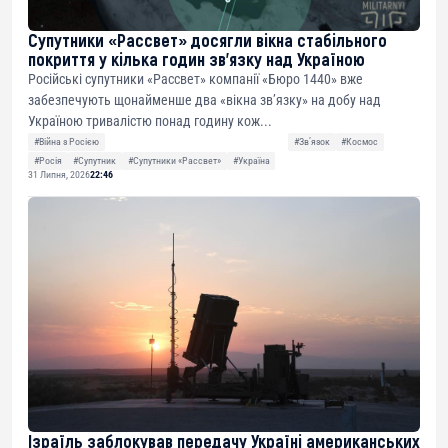
Супутники «Рассвет» досягли вікна стабільного
покриття у кілька годин зв’язку над Україною
Російські супутники «Рассвет» компанії «Бюро 1440» вже
забезпечують щонайменше два «вікна зв’язку» на добу над
Україною тривалістю понад годину кож...
#Війна з Росією
#Звʼязок
#Космос
#Росія
#Супутник
#Супутники «Рассвет»
#Україна
31 Липня, 2026
22:46
Ізраїль заблокував передачу Україні американських