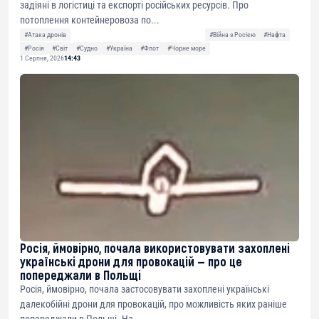
задіяні в логістиці та експорті російських ресурсів. Про
потоплення контейнеровоза по...
#Атака дронів
#Війна з Росією
#Нафта
#Росія
#Світ
#Судно
#Україна
#Флот
#Чорне море
1 Серпня, 2026
14:43
Росія, ймовірно, почала використовувати захоплені
українські дрони для провокацій — про це
попереджали в Польщі
Росія, ймовірно, почала застосовувати захоплені українські
далекобійні дрони для провокацій, про можливість яких раніше