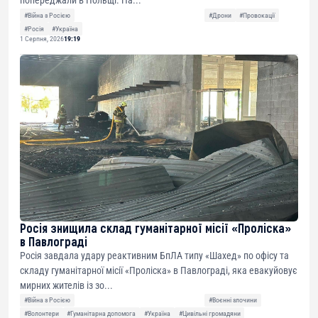
попереджали в Польщі. На...
#Війна з Росією
#Дрони
#Провокації
#Росія
#Україна
1 Серпня, 2026
19:19
Росія знищила склад гуманітарної місії «Проліска»
в Павлограді
Росія завдала удару реактивним БпЛА типу «Шахед» по офісу та
складу гуманітарної місії «Проліска» в Павлограді, яка евакуйовує
мирних жителів із зо...
#Війна з Росією
#Воєнні злочини
#Волонтери
#Гуманітарна допомога
#Україна
#Цивільні громадяни