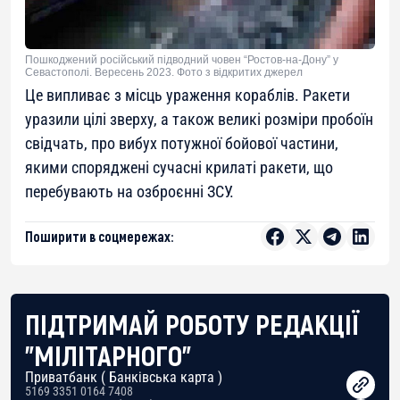
Пошкоджений російський підводний човен “Ростов-на-Дону” у
Севастополі. Вересень 2023. Фото з відкритих джерел
Це випливає з місць ураження кораблів. Ракети
уразили цілі зверху, а також великі розміри пробоїн
свідчать, про вибух потужної бойової частини,
якими споряджені сучасні крилаті ракети, що
перебувають на озброєнні ЗСУ.
Поширити в соцмережах:
ПІДТРИМАЙ РОБОТУ РЕДАКЦІЇ
"МІЛІТАРНОГО"
Приватбанк ( Банківська карта )
5169 3351 0164 7408