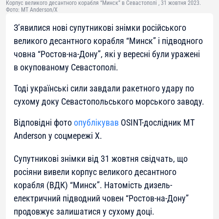
Корпус великого десантного корабля “Минск” в Севастополі , 31 жовтня 2023.
Фото: MT Anderson/X
З’явилися нові супутникові знімки російського
великого десантного корабля “Минск” і підводного
човна “Ростов-на-Дону”, які у вересні були уражені
в окупованому Севастополі.
Тоді українські сили завдали ракетного удару по
сухому доку Севастопольського морського заводу.
Відповідні фото
опублікував
OSINT-дослідник MT
Anderson у соцмережі X.
Супутникові знімки від 31 жовтня свідчать, що
росіяни вивели корпус великого десантного
корабля (ВДК) “Минск”. Натомість дизель-
електричний підводний човен “Ростов-на-Дону”
продовжує залишатися у сухому доці.