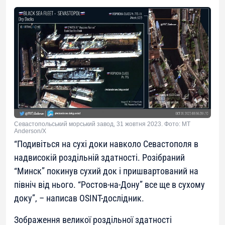
Севастопольський морський завод, 31 жовтня 2023. Фото: MT
Anderson/X
“Подивіться на сухі доки навколо Севастополя в
надвисокій роздільній здатності. Розібраний
“Минск” покинув сухий док і пришвартований на
північ від нього. “Ростов-на-Дону” все ще в сухому
доку”, – написав OSINT-дослідник.
Зображення великої роздільної здатності