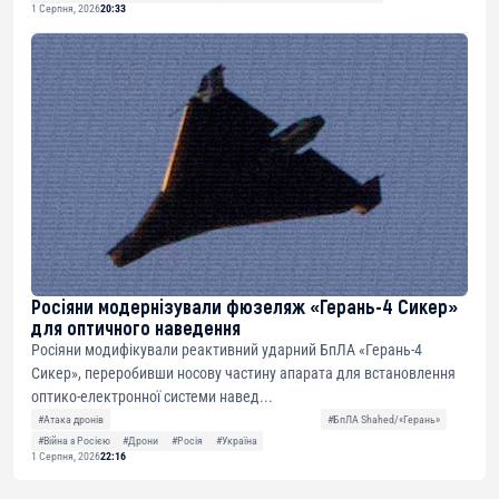
1 Серпня, 2026
20:33
Росіяни модернізували фюзеляж «Герань-4 Сикер»
для оптичного наведення
Росіяни модифікували реактивний ударний БпЛА «Герань-4
Сикер», переробивши носову частину апарата для встановлення
оптико-електронної системи навед...
#Атака дронів
#БпЛА Shahed/«Герань»
#Війна з Росією
#Дрони
#Росія
#Україна
1 Серпня, 2026
22:16