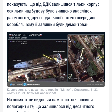
показують, що від БДК залишився тільки корпус,
оскільки надбудову було знищено внаслідок
ракетного удару і подальшої пожежі всередині
корабля. Тому її залишки були демонтовані.
Корпус великого десантного корабля “Минск” в Севастополі , 31
жовтня 2023. Фото: MT Anderson/X
На знімках не видно чи намагаються росіяни
полагодити те, що залишилося від десантного