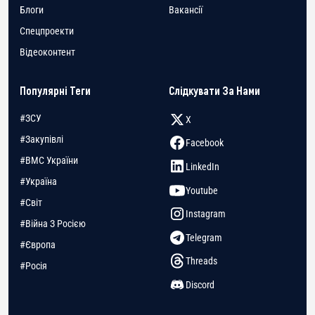
Блоги
Вакансії
Спецпроекти
Відеоконтент
Популярні Теги
Слідкувати За Нами
#ЗСУ
X
#Закупівлі
Facebook
#ВМС України
LinkedIn
#Україна
Youtube
#Світ
Instagram
#Війна З Росією
Telegram
#Європа
Threads
#Росія
Discord