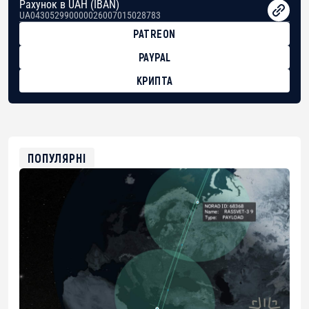
Рахунок в UAH (IBAN)
UA043052990000026007015028783
PATREON
PAYPAL
КРИПТА
BTC
bc1qg0z99m95fte7kj8faa7h2kvnq92wvc53exe8gm
USDT
0x8676644fA7B6d328310283cAC1065Ae01d97CEe7
ETH
0xfD02863D3289416fcF50975c9DFda13623f97758
ПОПУЛЯРНІ