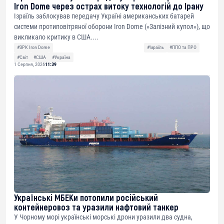
Iron Dome через острах витоку технологій до Ірану
Ізраїль заблокував передачу Україні американських батарей
системи протиповітряної оборони Iron Dome («Залізний купол»), що
викликало критику в США....
#ЗРК Iron Dome
#Ізраїль
#ППО та ПРО
#Світ
#США
#Україна
1 Серпня, 2026
11:39
Українські МБЕКи потопили російський
контейнеровоз та уразили нафтовий танкер
У Чорному морі українські морські дрони уразили два судна,