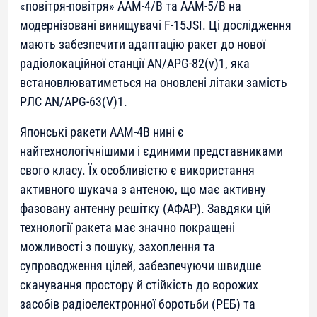
«повітря-повітря» AAM-4/B та AAM-5/B на
модернізовані винищувачі F-15JSI. Ці дослідження
мають забезпечити адаптацію ракет до нової
радіолокаційної станції AN/APG-82(v)1, яка
встановлюватиметься на оновлені літаки замість
РЛС AN/APG-63(V)1.
Японські ракети AAM-4B нині є
найтехнологічнішими і єдиними представниками
свого класу. Їх особливістю є використання
активного шукача з антеною, що має активну
фазовану антенну решітку (АФАР). Завдяки цій
технології ракета має значно покращені
можливості з пошуку, захоплення та
супроводження цілей, забезпечуючи швидше
сканування простору й стійкість до ворожих
засобів радіоелектронної боротьби (РЕБ) та