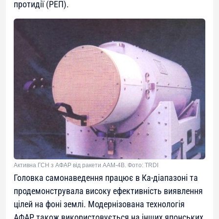
протидії (РЕП).
Активна ГСН з АФАР від ракети AAM-4B. Фото: TRDI
Головка самонаведення працює в Ка-діапазоні та
продемонструвала високу ефективність виявлення
цілей на фоні землі. Модернізована технологія
АФАР також використовується на інших японських