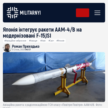
Японія інтегрує ракети AAM-4/B на
модернізовані F-15JSI
#Авіаційне озброєння
#Авіація
#Азія
#Світ
#Японія
Роман Приходько
5 Січня, 2025
14:17
Авіаційна ракета з радіолокаційною ГСН класу «Повітря-Повітря» AAM-4/B. Фото: