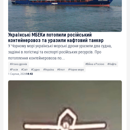
Українські МБЕКи потопили російський
контейнеровоз та уразили нафтовий танкер
У Чорному морі українські морські дрони уразили два судна,
задіяні в логістиці та експорті російських ресурсів. Про
потоплення контейнеровоза по...
#Атака дронів
#Війна з Росією
#Нафта
#Росія
#Світ
#Судно
#Україна
#Флот
#Чорне море
1 Серпня, 2026
14:43