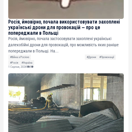
Росія, ймовірно, почала використовувати захоплені
українські дрони для провокацій — про це
попереджали в Польщі
Росія, ймовірно, почала застосовувати захоплені українські
далекобійні дрони для провокацій, про можливість яких раніше
попереджали в Польщі. На...
#Війна з Росією
#Дрони
#Провокації
#Росія
#Україна
1 Серпня, 2026
19:19