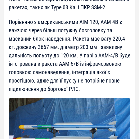
ракетах, таких як Type 03 Kai і ПКР SSM-2.
Порівняно з американськими AIM-120, AAM-4B є
важчою через більш потужну боєголовку та
масивний блок наведення. Ракета має вагу 220,4
кг, довжину 3667 мм, діаметр 203 мм і заявлену
дальність польоту до 120 км. У парі з AAM-4/B буде
інтегрована й ракета AAM-5/B із інфрачервоною
головкою самонаведення, інтеграція якої є
простішою, адже для її пуску не потрібне повне
підключення до бортової РЛС.