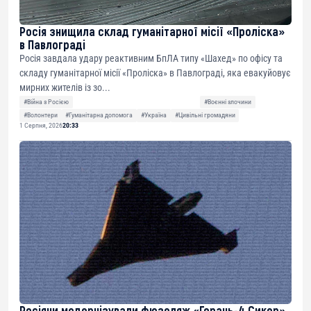
Росія знищила склад гуманітарної місії «Проліска»
в Павлограді
Росія завдала удару реактивним БпЛА типу «Шахед» по офісу та
складу гуманітарної місії «Проліска» в Павлограді, яка евакуйовує
мирних жителів із зо...
#Війна з Росією
#Воєнні злочини
#Волонтери
#Гуманітарна допомога
#Україна
#Цивільні громадяни
1 Серпня, 2026
20:33
Росіяни модернізували фюзеляж «Герань-4 Сикер»