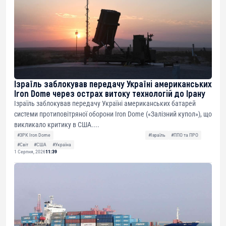
Ізраїль заблокував передачу Україні американських
Iron Dome через острах витоку технологій до Ірану
Ізраїль заблокував передачу Україні американських батарей
системи протиповітряної оборони Iron Dome («Залізний купол»), що
викликало критику в США....
#ЗРК Iron Dome
#Ізраїль
#ППО та ПРО
#Світ
#США
#Україна
1 Серпня, 2026
11:39