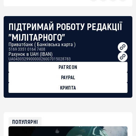
ПІДТРИМАЙ РОБОТУ РЕДАКЦІЇ
"МІЛІТАРНОГО"
Приватбанк ( Банківська карта )
5169 3351 0164 7408
Рахунок в UAH (IBAN)
UA043052990000026007015028783
PATREON
PAYPAL
КРИПТА
BTC
bc1qg0z99m95fte7kj8faa7h2kvnq92wvc53exe8gm
USDT
0x8676644fA7B6d328310283cAC1065Ae01d97CEe7
ETH
0xfD02863D3289416fcF50975c9DFda13623f97758
ПОПУЛЯРНІ