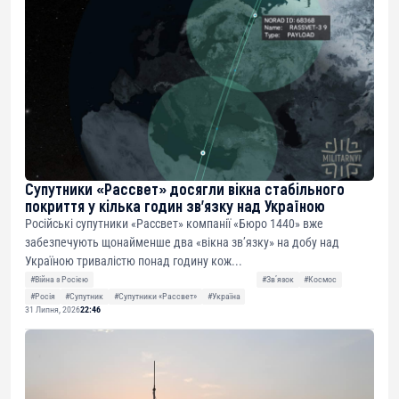
Супутники «Рассвет» досягли вікна стабільного
покриття у кілька годин зв’язку над Україною
Російські супутники «Рассвет» компанії «Бюро 1440» вже
забезпечують щонайменше два «вікна зв’язку» на добу над
Україною тривалістю понад годину кож...
#Війна з Росією
#Звʼязок
#Космос
#Росія
#Супутник
#Супутники «Рассвет»
#Україна
31 Липня, 2026
22:46