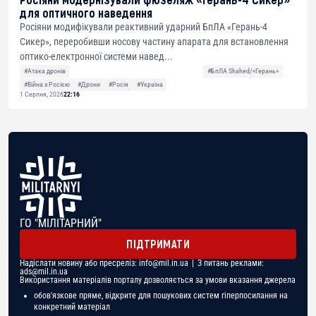
для оптичного наведення
Росіяни модифікували реактивний ударний БпЛА «Герань-4
Сикер», переробивши носову частину апарата для встановлення
оптико-електронної системи навед...
#Атака дронів
#БпЛА Shahed/«Герань»
#Війна з Росією
#Дрони
#Росія
#Україна
1 Серпня, 2026
22:16
ГО "МІЛІТАРНИЙ"
ПІДТРИМАТИ
Надіслати новину або пресреліз:
info@mil.in.ua
| З питань реклами:
ads@mil.in.ua
Використання матеріалів порталу дозволяється за умови вказання джерела
обов'язкове пряме, відкрите для пошукових систем гіперпосилання на
конкретний матеріал