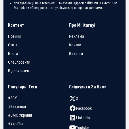
при публікації не в Інтернеті – вказання адреси сайту MILITARNYI.COM.
Матеріали «Спецпроектів» публікуються на правах реклами.
Контент
Про Militarnyi
Новини
Реклама
Статті
Контакт
Блоги
Вакансії
Спецпроекти
Відеоконтент
Популярні Теги
Слідкувати За Нами
#ЗСУ
X
#Закупівлі
Facebook
#ВМС України
LinkedIn
#Україна
Youtube