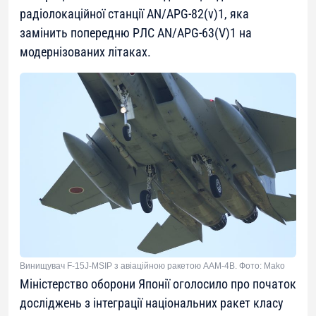
радіолокаційної станції AN/APG-82(v)1, яка
замінить попередню РЛС AN/APG-63(V)1 на
модернізованих літаках.
Винищувач F-15J-MSIP з авіаційною ракетою AAM-4B. Фото: Mako
Міністерство оборони Японії оголосило про початок
досліджень з інтеграції національних ракет класу