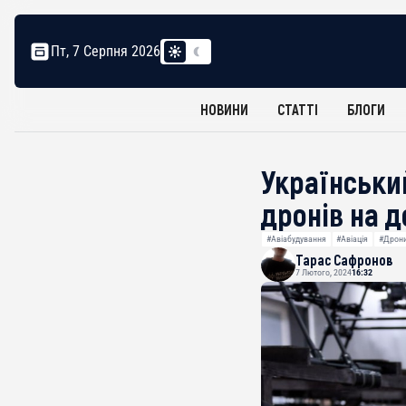
Пт, 7 Серпня 2026
НОВИНИ
СТАТТІ
БЛОГИ
Українськи
дрoнів на д
#Авіабудування
#Авіація
#Дрон
Тарас Сафронов
7 Лютого, 2024
16:32