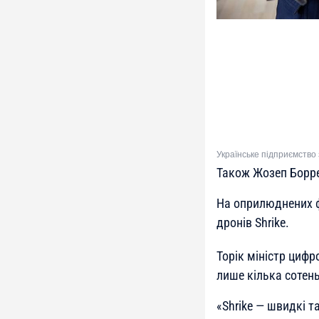
Українське підприємство
Також Жозеп Борре
На оприлюднених ф
дрoнів Shrike.
Торік міністр циф
лише кілька сотень
«
Shrike — швидкі та