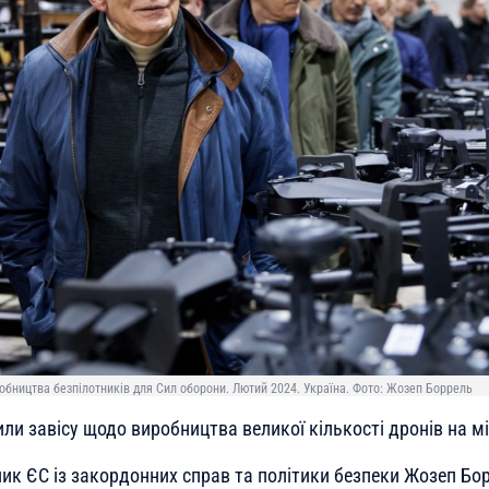
обництва безпілотників для Сил оборони. Лютий 2024. Україна. Фото: Жозеп Боррель
или завісу щодо виробництва великої кількості дрoнів на м
ик ЄС із закордонних справ та політики безпеки Жозеп Бор