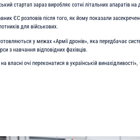
ький стартап зараз виробляє сотні літальних апаратів на 
авник ЄС розповів після того, як йому показали засекрече
лотників для військових.
отовляються у межах «Армії дрoнів», яка передбачає систе
рси з навчання відповідних фахівців.
на власні очі переконатися в українській винахідливості
»,