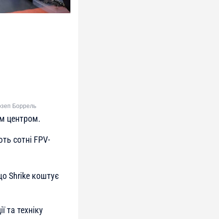
Жозеп Боррель
им центром.
ть сотні FPV-
що Shrike коштує
ї та техніку