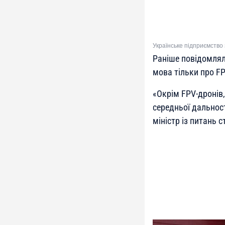
Українське підприємство
Раніше повідомляло
мова тільки про F
«
Окрім FPV-дронів
середньої дальност
міністр із питань 