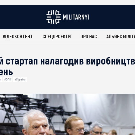
ВІДЕОКОНТЕНТ
СПЕЦПРОЕКТИ
ПРО НАС
АЛЬЯНС МІЛІТ
й стартап налагодив виробництв
ень
и
#ОПК
#Україна