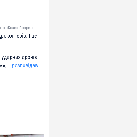
Фото: Жозеп Боррель
рокоптерів. І це
 ударних дрoнів
км
», –
розповідав