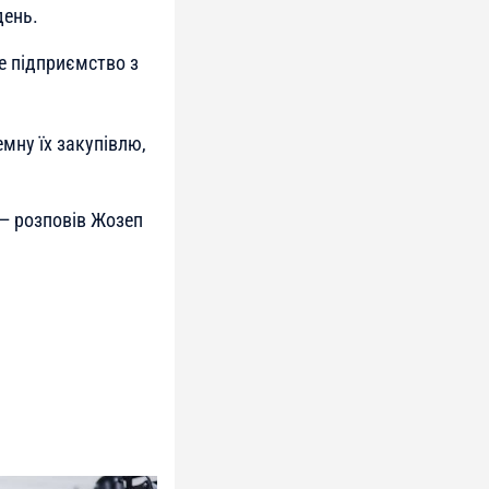
день.
не підприємство з
мну їх закупівлю,
—
розповів Жозеп