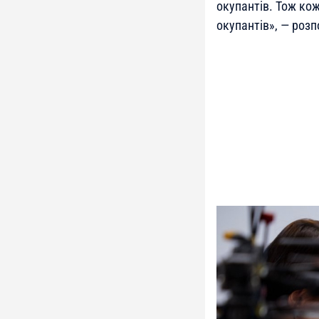
окупантів. Тож ко
окупантів
»,
—
розп