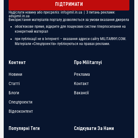
ПІДТРИМАТИ
Надіслати новину або пресреліз:
info@mil.in.ua
| З питань реклами:
ads@mil.in.ua
Використання матеріалів порталу дозволяється за умови вказання джерела
обов'язкове пряме, відкрите для пошукових систем гіперпосилання на
конкретний матеріал
при публікації не в Інтернеті – вказання адреси сайту MILITARNYI.COM.
Матеріали «Спецпроектів» публікуються на правах реклами.
Контент
Про Militarnyi
Новини
Реклама
Статті
Контакт
Блоги
Вакансії
Спецпроекти
Відеоконтент
Популярні Теги
Слідкувати За Нами