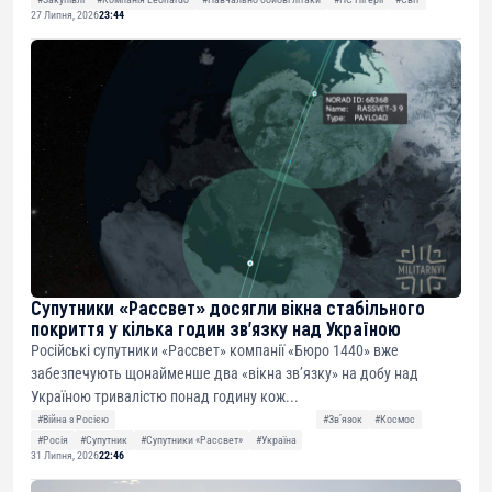
27 Липня, 2026
23:44
Супутники «Рассвет» досягли вікна стабільного
покриття у кілька годин зв’язку над Україною
Російські супутники «Рассвет» компанії «Бюро 1440» вже
забезпечують щонайменше два «вікна зв’язку» на добу над
Україною тривалістю понад годину кож...
#Війна з Росією
#Звʼязок
#Космос
#Росія
#Супутник
#Супутники «Рассвет»
#Україна
31 Липня, 2026
22:46