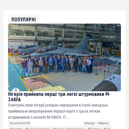
USDT
0x8676644fA7B6d328310283cAC1065Ae01d97CEe7
ETH
0xfD02863D3289416fcF50975c9DFda13623f97758
ПОПУЛЯРНІ
Нігерія прийняла перші три легкі штурмовики M-
346FA
Повітряні сили Нігерії успішно завершили в Італії заводські
приймальні випробування першої партії з трьох легких
штурмовиків Leonardo M-346FA. П...
#Leonardo M-346
#Авіація
#Африка
#Закупівлі
#Компанія Leonardo
#Навчально-бойові літаки
#ПС Нігерії
#Світ