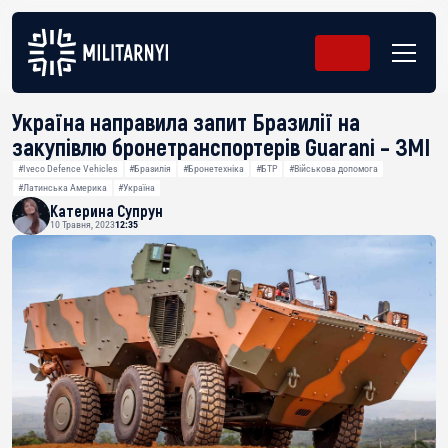
Україна направила запит Бразилії на
закупівлю бронетранспортерів Guarani – ЗМІ
#Iveco Defence Vehicles
#Бразилія
#Бронетехніка
#БТР
#Військова допомога
#Латинська Америка
#Україна
Катерина Супрун
10 Травня, 2023
12:35