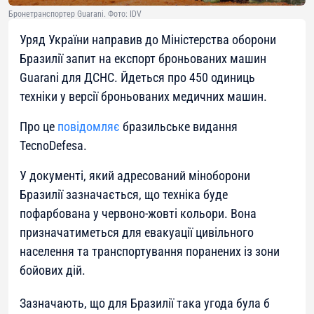
Бронетранспортер Guarani. Фото: IDV
Уряд України направив до Міністерства оборони
Бразилії запит на експорт броньованих машин
Guarani для ДСНС. Йдеться про 450 одиниць
техніки у версії броньованих медичних машин.
Про це
повідомляє
бразильське видання
TecnoDefesa.
У документі, який адресований міноборони
Бразилії зазначається, що техніка буде
пофарбована у червоно-жовті кольори. Вона
призначатиметься для евакуації цивільного
населення та транспортування поранених із зони
бойових дій.
Зазначають, що для Бразилії така угода була б