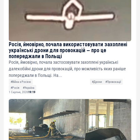
Росія, ймовірно, почала використовувати захоплені
українські дрони для провокацій — про це
попереджали в Польщі
Росія, ймовірно, почала застосовувати захоплені українські
далекобійні дрони для провокацій, про можливість яких раніше
попереджали в Польщі. На...
#Війна з Росією
#Дрони
#Провокації
#Росія
#Україна
1 Серпня, 2026
19:19