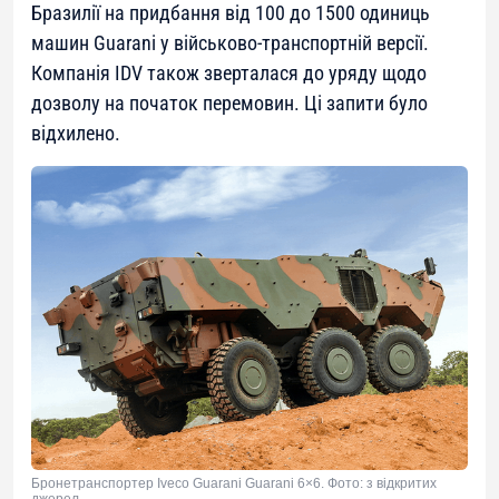
Бразилії на придбання від 100 до 1500 одиниць
машин Guarani у військово-транспортній версії.
Компанія IDV також зверталася до уряду щодо
дозволу на початок перемовин. Ці запити було
відхилено.
Бронетранспортер Iveco Guarani Guarani 6×6. Фото: з відкритих
джерел