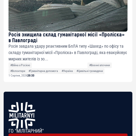
Росія знищила склад гуманітарної місії «Проліска»
в Павлограді
Росія завдала удару реактивним БпЛА типу «Шахед» по офісу та
складу гуманітарної місії «Проліска» в Павлограді, яка евакуйовує
мирних жителів із зо...
#Війна з Росією
#Воєнні злочини
#Волонтери
#Гуманітарна допомога
#Україна
#Цивільні громадяни
1 Серпня, 2026
20:33
ГО "МІЛІТАРНИЙ"