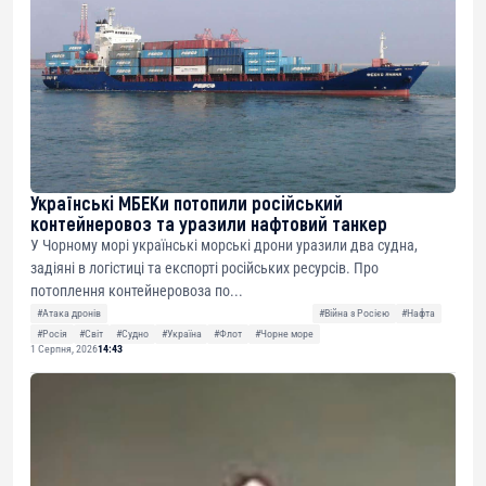
Українські МБЕКи потопили російський
контейнеровоз та уразили нафтовий танкер
У Чорному морі українські морські дрони уразили два судна,
задіяні в логістиці та експорті російських ресурсів. Про
потоплення контейнеровоза по...
#Атака дронів
#Війна з Росією
#Нафта
#Росія
#Світ
#Судно
#Україна
#Флот
#Чорне море
1 Серпня, 2026
14:43