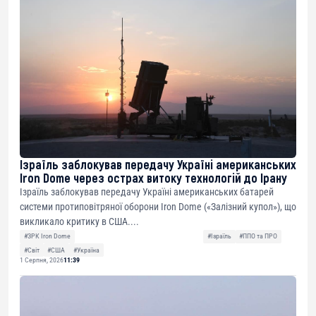
Ізраїль заблокував передачу Україні американських
Iron Dome через острах витоку технологій до Ірану
Ізраїль заблокував передачу Україні американських батарей
системи протиповітряної оборони Iron Dome («Залізний купол»), що
викликало критику в США....
#ЗРК Iron Dome
#Ізраїль
#ППО та ПРО
#Світ
#США
#Україна
1 Серпня, 2026
11:39