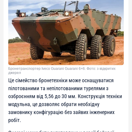
Бронетранспортер Iveco Guarani Guarani 6×6. Фото: з відкритих
джерел
Це сімейство бронетехніки може оснащуватися
пілотованими та непілотованими турелями з
озброєнням від 5,56 до 30 мм. Конструкція техніки
модульна, це дозволяє обрати необхідну
замовнику конфігурацію без зайвих інженерних
робіт.