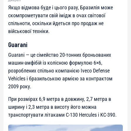
Якщо відмова буде і цього разу, Бразилія може
скомпрометувати свій імідж в очах світової
спільноти, оскільки йдеться про продаж не
військової техніки.
Guarani
Guarani — це сімейство 20-тонних броньованих
машин-амфібій із колісною формулою 6×6,
розроблених спільно компанією Iveco Defense
Vehicles і бразильською армією за контрактом
2009 року.
При розмірах 6,9 метра в довжину, 2,7 метра в
ширину і 2,3 метра в висоту його можна
транспортувати літаками C-130 Hercules і KC-390.