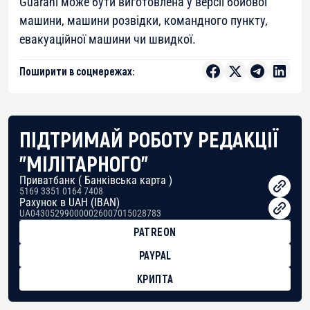
Guarani може бути виготовлена у версії бойової
машини, машини розвідки, командного пункту,
евакуаційної машини чи швидкої.
Поширити в соцмережах:
ПІДТРИМАЙ РОБОТУ РЕДАКЦІЇ
"МІЛІТАРНОГО"
Приватбанк ( Банківська карта )
5169 3351 0164 7408
Рахунок в UAH (IBAN)
UA043052990000026007015028783
PATREON
PAYPAL
КРИПТА
BTC
bc1qg0z99m95fte7kj8faa7h2kvnq92wvc53exe8gm