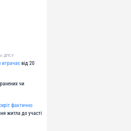
ло: ДПСУ
я втрачає
від 20
оранених чи
сиріт фактично
ня житла до участі