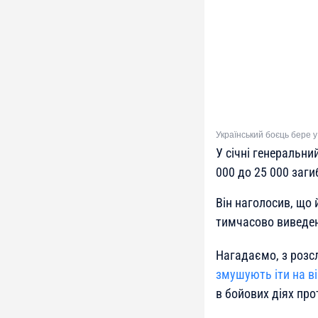
Український боєць бере 
У січні генеральн
000 до 25 000 загиб
Він наголосив, що 
тимчасово виведен
Нагадаємо, з розс
змушують іти на ві
в бойових діях про