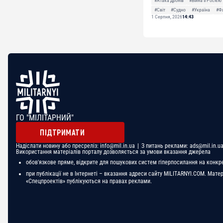
#Атака дронів
#Війна з Росією
#Світ
#Судно
#Україна
#Ф
1 Серпня, 2026
14:43
ГО "МІЛІТАРНИЙ"
ПІДТРИМАТИ
Надіслати новину або пресреліз:
info@mil.in.ua
| З питань реклами:
ads@mil.in.u
Використання матеріалів порталу дозволяється за умови вказання джерела
обов'язкове пряме, відкрите для пошукових систем гіперпосилання на конкр
при публікації не в Інтернеті – вказання адреси сайту MILITARNYI.COM. Мате
«Спецпроектів» публікуються на правах реклами.