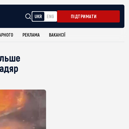
UKR
ENG
ПІДТРИМАТИ
АРНОГО
РЕКЛАМА
ВАКАНСІЇ
більше
Мадяр