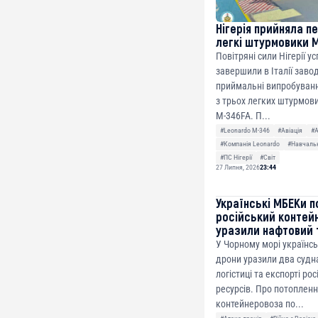
Нігерія прийняла п
легкі штурмовики 
Повітряні сили Нігерії у
завершили в Італії заво
приймальні випробуванн
з трьох легких штурмови
M-346FA. П...
#Leonardo M-346
#Авіація
#
#Компанія Leonardo
#Навчальн
#ПС Нігерії
#Світ
27 Липня, 2026
23:44
Українські МБЕКи п
російський контей
уразили нафтовий 
У Чорному морі українсь
дрони уразили два судна
логістиці та експорті ро
ресурсів. Про потоплен
контейнеровоза по...