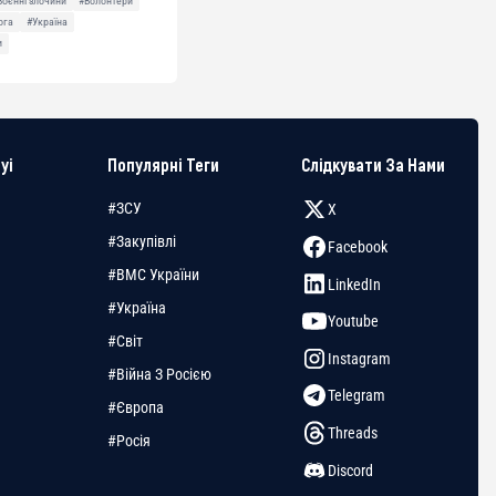
Воєнні злочини
#Волонтери
ога
#Україна
и
yi
Популярні Теги
Слідкувати За Нами
#ЗСУ
X
#Закупівлі
Facebook
#ВМС України
LinkedIn
#Україна
Youtube
#Світ
Instagram
#Війна З Росією
Telegram
#Європа
Threads
#Росія
Discord