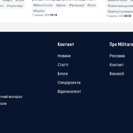
#Нафта
#Росія
#Війна з Росією
#
#Війна з Росією
#Дрони
#Провокації
#Росія
лот
#Чорне море
#Гуманітарна допом
#Україна
#Цивільні громадян
1 Серпня, 2026
19:19
1 Серпня, 2026
20:33
Контент
Про Militarn
Новини
Реклама
Статті
Контакт
Блоги
Вакансії
Спецпроекти
a
Відеоконтент
етний матеріал
ріали