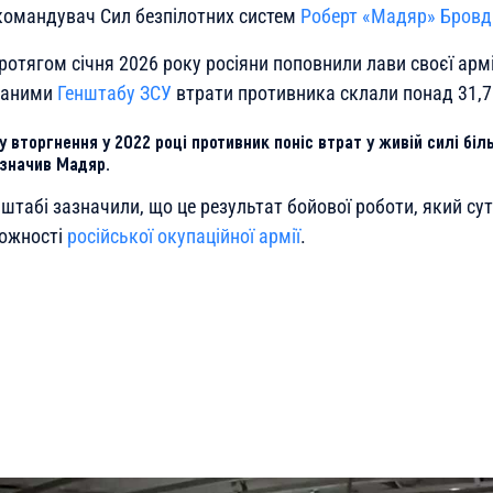
командувач Сил безпілотних систем
Роберт «Мадяр» Бровд
ротягом січня 2026 року росіяни поповнили лави своєї арм
 даними
Генштабу ЗСУ
втрати противника склали понад 31,7 
 вторгнення у 2022 році противник поніс втрат у живій силі біл
азначив Мадяр.
нштабі зазначили, що це результат бойової роботи, який с
можності
російської окупаційної армії
.