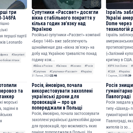
ерші три
Супутники «Рассвет» досягли
Ізраїль заб
M-346FA
вікна стабільного покриття у
Україні аме
кілька годин зв’язку над
Dome через 
спішно
Україною
технологій 
дські
Російські супутники «Рассвет» компанії
Ізраїль заблок
я першої партії
«Бюро 1440» вже забезпечують
американських
ків Leonardo
щонайменше два «вікна зв’язку» на
протиповітряно
добу над Україною тривалістю понад
(«Залізний куп
Африка
#Закупівлі
годину кож...
критику в США.
о-бойові літаки
#Війна з Росією
#Звʼязок
#Космос
#Росія
#ЗРК Iron Dome
#
#Супутник
#Супутники «Рассвет»
#Україна
#США
#Україна
31 Липня, 2026
22:46
1 Серпня, 2026
11:39
отопили
Росія, ймовірно, почала
Росія знищ
неровоз та
використовувати захоплені
гуманітарної
танкер
українські дрони для
Павлограді
провокацій — про це
кі морські
Росія завдала
попереджали в Польщі
, задіяні в
типу «Шахед» п
Росія, ймовірно, почала застосовувати
сійських
гуманітарної мі
захоплені українські далекобійні дрони
ня
Павлограді, як
для провокацій, про можливість яких
жителів із зо...
раніше попереджали в Польщі. На...