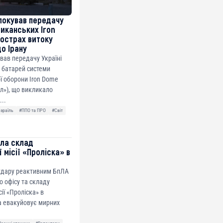
локував передачу
риканських Iron
острах витоку
до Ірану
ував передачу Україні
 батарей системи
ї оборони Iron Dome
ол»), що викликало
...
Ізраїль
#ППО та ПРО
#Світ
ила склад
 місії «Проліска» в
 удару реактивним БпЛА
о офісу та складу
сії «Проліска» в
а евакуйовує мирних