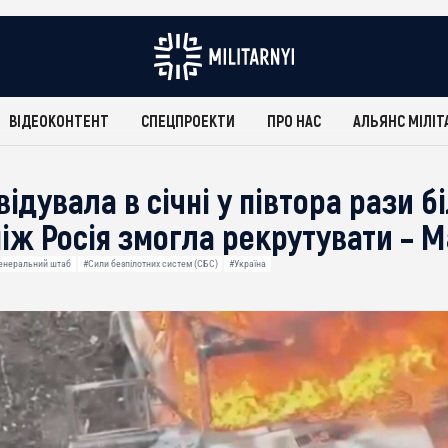
ВІДЕОКОНТЕНТ
СПЕЦПРОЕКТИ
ПРО НАС
АЛЬЯНС МІЛІТ
відувала в січні у півтора рази 
ніж Росія змогла рекрутувати – 
енеральний штаб
#Сили безпілотних систем (СБС)
#Україна