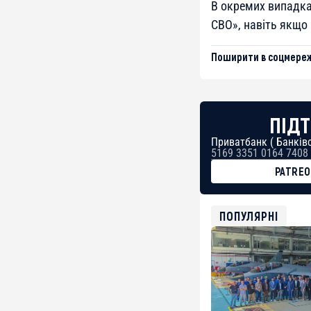
В окремих випадка
СВО», навіть якщо 
Поширити в соцмереж
ПІДТ
Приватбанк ( Банківс
5169 3351 0164 7408
PATRE
BTC
bc1qg0z99m95fte7kj
USDT
ПОПУЛЯРНІ
0x8676644fA7B6d32
ETH
0xfD02863D3289416f