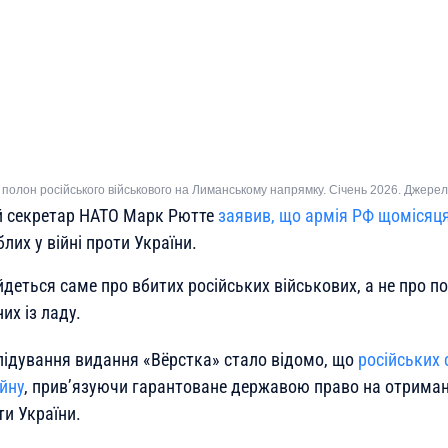
у полон російського військового на Лиманському напрямку. Січень 2026. Джере
ий секретар НАТО Марк Рютте
заявив, що армія РФ щомісяц
лих у війні проти України.
йдеться саме про вбитих російських військових, а не про п
их із ладу.
лідування видання «Вёрстка» стало відомо, що
російських 
йну
, прив’язуючи гарантоване державою право на отриман
ти України.