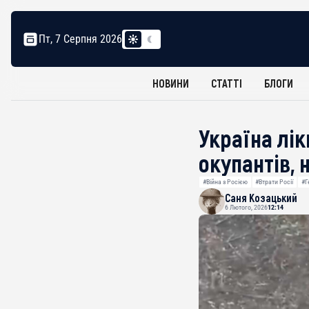
Пт, 7 Серпня 2026
НОВИНИ
СТАТТІ
БЛОГИ
Україна лік
окупантів, 
#Війна з Росією
#Втрати Росії
#Г
Саня Козацький
6 Лютого, 2026
12:14