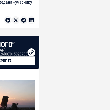
редана «учаснику
НОГО"
BAN)
26007015028783
КРИПТА