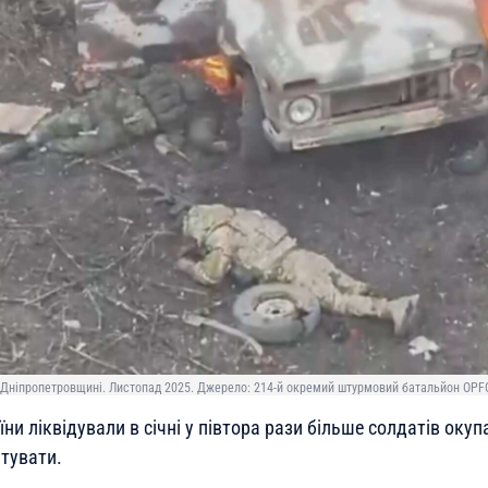
а Дніпропетровщині. Листопад 2025. Джерело: 214-й окремий штурмовий батальйон OPF
ни ліквідували в січні у півтора рази більше солдатів окупа
утувати.