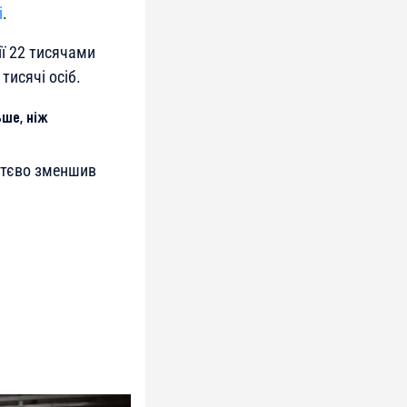
і
.
ії 22 тисячами
тисячі осіб.
ьше, ніж
уттєво зменшив