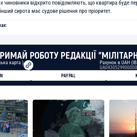
х чиновники відкрито повідомляють, що квартира буде пе
інший сирота має судове рішення про пріоритет.
ах:
РИМАЙ РОБОТУ РЕДАКЦІЇ "МІЛІТАР
ька карта )
Рахунок в UAH (I
UA0430529900000
ON
PAYPAL
8faa7h2kvnq92wvc53exe8gm
8310283cAC1065Ae01d97CEe7
cF50975c9DFda13623f97758