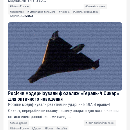
мирних жителів із зо...
#Війна з Росією
#Воєнні злочини
#Волонтери
#Гуманітарна допомога
#Україна
#Цивільні громадяни
1 Серпня, 2026
20:33
Росіяни модернізували фюзеляж «Герань-4 Сикер»
для оптичного наведення
Росіяни модифікували реактивний ударний БпЛА «Герань-4
Сикер», переробивши носову частину апарата для встановлення
оптико-електронної системи навед...
#Атака дронів
#БпЛА Shahed/«Герань»
#Війна з Росією
#Дрони
#Росія
#Україна