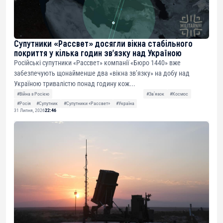
Супутники «Рассвет» досягли вікна стабільного
покриття у кілька годин зв’язку над Україною
Російські супутники «Рассвет» компанії «Бюро 1440» вже
забезпечують щонайменше два «вікна зв’язку» на добу над
Україною тривалістю понад годину кож...
#Війна з Росією
#Звʼязок
#Космос
#Росія
#Супутник
#Супутники «Рассвет»
#Україна
31 Липня, 2026
22:46