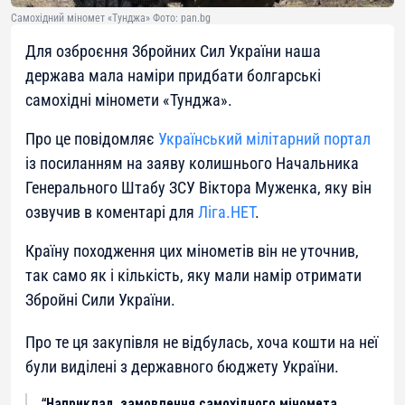
Самохідний міномет «Тунджа» Фото: pan.bg
Для озброєння Збройних Сил України наша
держава мала наміри придбати болгарські
самохідні міномети «Тунджа».
Про це повідомляє
Український мілітарний портал
із посиланням на заяву колишнього Начальника
Генерального Штабу ЗСУ Віктора Муженка, яку він
озвучив в коментарі для
Ліга.НЕТ
.
Країну походження цих мінометів він не уточнив,
так само як і кількість, яку мали намір отримати
Збройні Сили України.
Про те ця закупівля не відбулась, хоча кошти на неї
були виділені з державного бюджету України.
“Наприклад, замовлення самохідного міномета