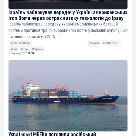
Ізраїль заблокував передачу Україні американських
Iron Dome через острах витоку технологій до Ірану
Ізраїль заблокував передачу Україні американських батарей
системи протиповітряної оборони Iron Dome («Залізний купол»), що
викликало критику в США....
#ЗРК Iron Dome
#Ізраїль
#ППО та ПРО
#Світ
#США
#Україна
1 Серпня, 2026
11:39
Українські МБЕКи потопили російський