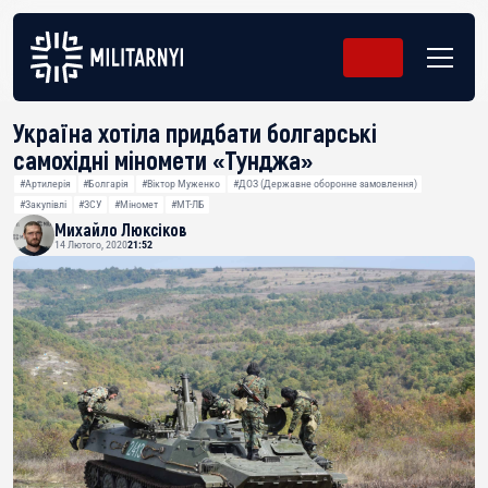
Україна хотіла придбати болгарські
самохідні міномети «Тунджа»
#Артилерія
#Болгарія
#Віктор Муженко
#ДОЗ (Державне оборонне замовлення)
#Закупівлі
#ЗСУ
#Міномет
#МТ-ЛБ
Михайло Люксіков
14 Лютого, 2020
21:52