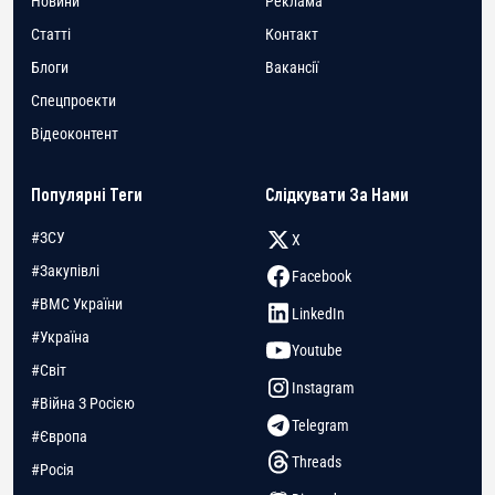
Новини
Реклама
Статті
Контакт
Блоги
Вакансії
Спецпроекти
Відеоконтент
Популярні Теги
Слідкувати За Нами
#ЗСУ
X
#Закупівлі
Facebook
#ВМС України
LinkedIn
#Україна
Youtube
#Світ
Instagram
#Війна З Росією
Telegram
#Європа
Threads
#Росія