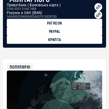
Приватбанк ( Банківська карта )
5169 3351 0164 7408
Рахунок в UAH (IBAN)
UA043052990000026007015028783
PATREON
PAYPAL
КРИПТА
BTC
bc1qg0z99m95fte7kj8faa7h2kvnq92wvc53exe8gm
USDT
0x8676644fA7B6d328310283cAC1065Ae01d97CEe7
ETH
0xfD02863D3289416fcF50975c9DFda13623f97758
ПОПУЛЯРНІ