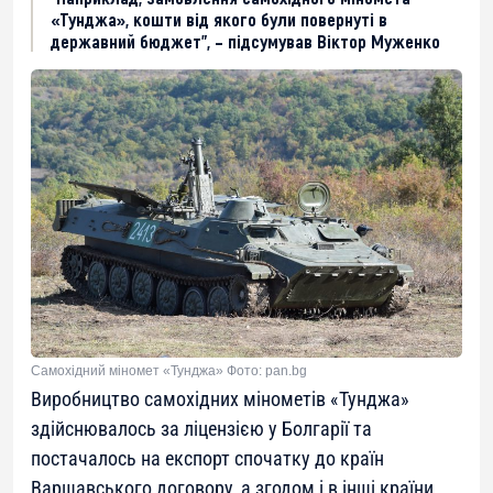
«Тунджа», кошти від якого були повернуті в
державний бюджет”, – підсумував Віктор Муженко
Самохідний міномет «Тунджа» Фото: pan.bg
Виробництво самохідних мінометів «Тунджа»
здійснювалось за ліцензією у Болгарії та
постачалось на експорт спочатку до країн
Варшавського договору, а згодом і в інші країни