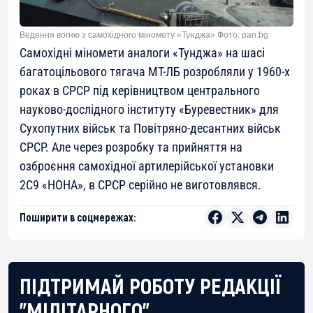
Ведення вогню з самохідного міномету «Тунджа» Фото: pan.bg
Самохідні міномети аналоги «Тунджа» на шасі
багатоцільового тягача МТ-ЛБ розробляли у 1960-х
роках в СРСР під керівництвом центрального
науково-дослідного інституту «Буревестник» для
Сухопутних військ та Повітряно-десантних військ
СРСР. Але через розробку та прийняття на
озброєння самохідної артилерійської установки
2С9 «НОНА», в СРСР серійно не виготовлявся.
Поширити в соцмережах:
ПІДТРИМАЙ РОБОТУ РЕДАКЦІЇ
"МІЛІТАРНОГО"