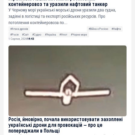
контейнеровоз та уразили нафтовий танкер
У Чорному морі українські морські дрони уразили два судна,
задіяні в логістиці та експорті російських ресурсів. Про
потоплення контейнеровоза по...
#Атака дронів
#Війна з Росією
#Нафта
#Росія
#Світ
#Судно
#Україна
#Флот
#Чорне море
1 Серпня, 2026
14:43
Росія, ймовірно, почала використовувати захоплені
українські дрони для провокацій — про це
попереджали в Польщі