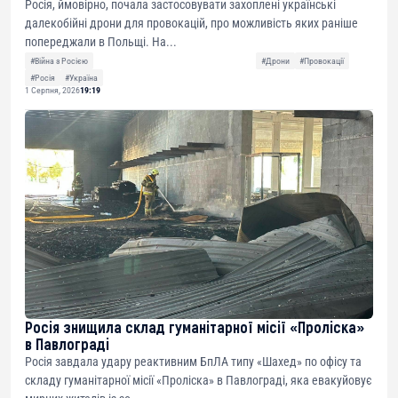
Росія, ймовірно, почала застосовувати захоплені українські
далекобійні дрони для провокацій, про можливість яких раніше
попереджали в Польщі. На...
#Війна з Росією
#Дрони
#Провокації
#Росія
#Україна
1 Серпня, 2026
19:19
Росія знищила склад гуманітарної місії «Проліска»
в Павлограді
Росія завдала удару реактивним БпЛА типу «Шахед» по офісу та
складу гуманітарної місії «Проліска» в Павлограді, яка евакуйовує