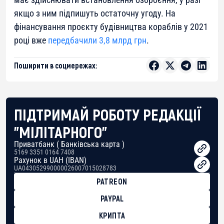
якщо з ним підпишуть остаточну угоду. На
фінансування проєкту будівництва кораблів у 2021
році вже
передбачили 3,8 млрд грн
.
Поширити в соцмережах:
ПІДТРИМАЙ РОБОТУ РЕДАКЦІЇ
"МІЛІТАРНОГО"
Приватбанк ( Банківська карта )
5169 3351 0164 7408
Рахунок в UAH (IBAN)
UA043052990000026007015028783
PATREON
PAYPAL
КРИПТА