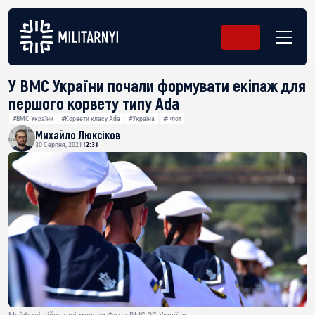
У ВМС України почали формувати екіпаж для
першого корвету типу Ada
#ВМС України
#Корвети класу Ada
#Україна
#Флот
Михайло Люксіков
30 Серпня, 2021
12:31