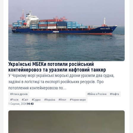
Українські МБЕКи потопили російський
контейнеровоз та уразили нафтовий танкер
У Чорному морі українські морські дрони уразили два судна,
задіяні в логістиці та експорті російських ресурсів. Про
потоплення контейнеровоза по...
#Атака дронів
#Війна з Росією
#Нафта
#Росія
#Світ
#Судно
#Україна
#Флот
#Чорне море
1 Серпня, 2026
14:43