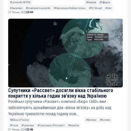
#Leonardo M-346
#Авіація
#Африка
#Закупівлі
#Компанія Leonardo
#Навчально-бойові літаки
#ПС Нігерії
#Світ
27 Липня, 2026
23:44
Супутники «Рассвет» досягли вікна стабільного
покриття у кілька годин зв’язку над Україною
Російські супутники «Рассвет» компанії «Бюро 1440» вже
забезпечують щонайменше два «вікна зв’язку» на добу над
Україною тривалістю понад годину кож...
#Війна з Росією
#Звʼязок
#Космос
#Росія
#Супутник
#Супутники «Рассвет»
#Україна
31 Липня, 2026
22:46