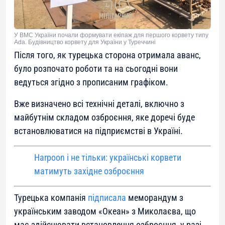
У ВМС України почали формувати екіпаж для першого корвету типу
Ada. Будівництво корвету для України у Туреччині
Після того, як турецька сторона отримала аванс,
було розпочато роботи та на сьогодні вони
ведуться згідно з прописаним графіком.
Вже визначено всі технічні деталі, включно з
майбутнім складом озброєння, яке доречі буде
встановлюватися на підприємстві в Україні.
Harpoon і не тільки: українські корвети
матимуть західне озброєння
Турецька компанія
підписала
меморандум з
українським заводом «Океан» з Миколаєва, що
має здійснювати встановлення озброєння, у разі