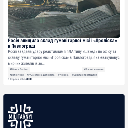
Росія знищила склад гуманітарної місії «Проліска»
в Павлограді
Росія завдала удару реактивним БпЛА типу «Шахед» по офісу та
складу гуманітарної місії «Проліска» в Павлограді, яка евакуйовує
мирних жителів із зо...
#Війна з Росією
#Воєнні злочини
#Волонтери
#Гуманітарна допомога
#Україна
#Цивільні громадяни
1 Серпня, 2026
20:33