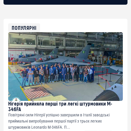
BTC
bc1qg0z99m95fte7kj8faa7h2kvnq92wvc53exe8gm
USDT
0x8676644fA7B6d328310283cAC1065Ae01d97CEe7
ETH
0xfD02863D3289416fcF50975c9DFda13623f97758
ПОПУЛЯРНІ
Нігерія прийняла перші три легкі штурмовики M-
346FA
Повітряні сили Нігерії успішно завершили в Італії заводські
приймальні випробування першої партії з трьох легких
штурмовиків Leonardo M-346FA. П...