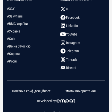
#ЗСУ
X
#Закупівлі
Facebook
#ВМС України
LinkedIn
#Україна
Youtube
#Світ
Instagram
#Війна З Росією
Telegram
#Європа
Threads
#Росія
Discord
Політика конфіденційності
Умови використання
Developed by: