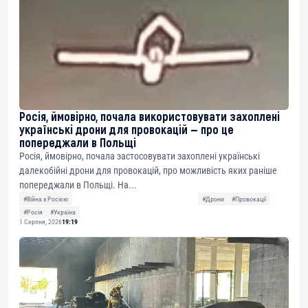
Росія, ймовірно, почала використовувати захоплені
українські дрони для провокацій — про це
попереджали в Польщі
Росія, ймовірно, почала застосовувати захоплені українські
далекобійні дрони для провокацій, про можливість яких раніше
попереджали в Польщі. На...
#Війна з Росією
#Дрони
#Провокації
#Росія
#Україна
1 Серпня, 2026
19:19