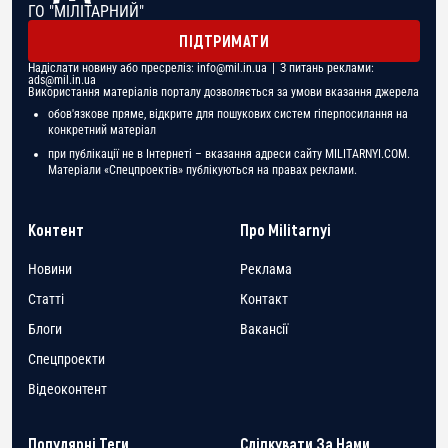
ГО "МІЛІТАРНИЙ"
ПІДТРИМАТИ
Надіслати новину або пресреліз:
info@mil.in.ua
| З питань реклами:
ads@mil.in.ua
Використання матеріалів порталу дозволяється за умови вказання джерела
обов'язкове пряме, відкрите для пошукових систем гіперпосилання на
конкретний матеріал
при публікації не в Інтернеті – вказання адреси сайту MILITARNYI.COM.
Матеріали «Спецпроектів» публікуються на правах реклами.
Контент
Про Militarnyi
Новини
Реклама
Статті
Контакт
Блоги
Вакансії
Спецпроекти
Відеоконтент
Популярні Теги
Слідкувати За Нами