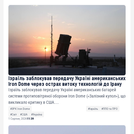
Ізраїль заблокував передачу Україні американських
Iron Dome через острах витоку технологій до Ірану
Ізраїль заблокував передачу Україні американських батарей
системи протиповітряної оборони Iron Dome («Залізний купол»), що
викликало критику в США....
#ЗРК Iron Dome
#Ізраїль
#ППО та ПРО
#Світ
#США
#Україна
1 Серпня, 2026
11:39