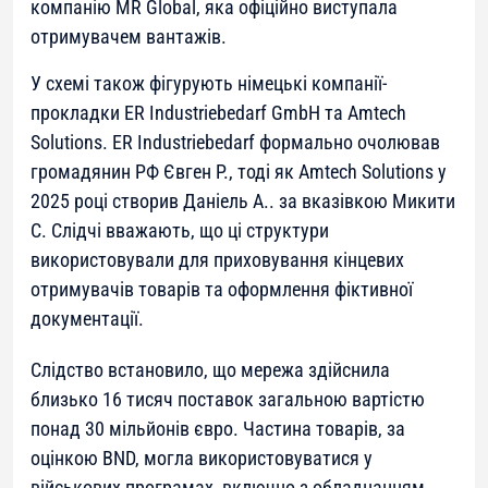
компанію MR Global, яка офіційно виступала
отримувачем вантажів.
У схемі також фігурують німецькі компанії-
прокладки ER Industriebedarf GmbH та Amtech
Solutions. ER Industriebedarf формально очолював
громадянин РФ Євген Р., тоді як Amtech Solutions у
2025 році створив Даніель А.. за вказівкою Микити
С. Слідчі вважають, що ці структури
використовували для приховування кінцевих
отримувачів товарів та оформлення фіктивної
документації.
Слідство встановило, що мережа здійснила
близько 16 тисяч поставок загальною вартістю
понад 30 мільйонів євро. Частина товарів, за
оцінкою BND, могла використовуватися у
військових програмах, включно з обладнанням