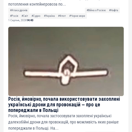
потоплення контейнеровоза по...
#Атака дронів
#Війна з Росією
#Нафта
#Росія
#Світ
#Судно
#Україна
#Флот
#Чорне море
1 Серпня, 2026
14:43
Росія, ймовірно, почала використовувати захоплені
українські дрони для провокацій — про це
попереджали в Польщі
Росія, ймовірно, почала застосовувати захоплені українські
далекобійні дрони для провокацій, про можливість яких раніше
попереджали в Польщі. На...