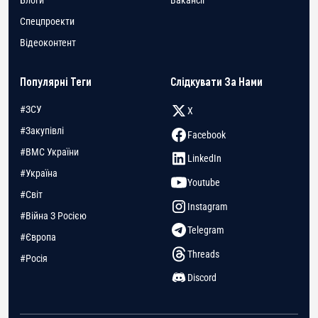
Блоги
Вакансії
Спецпроекти
Відеоконтент
Популярні Теги
Слідкувати За Нами
#ЗСУ
X
#Закупівлі
Facebook
#ВМС України
LinkedIn
#Україна
Youtube
#Світ
Instagram
#Війна З Росією
Telegram
#Європа
Threads
#Росія
Discord