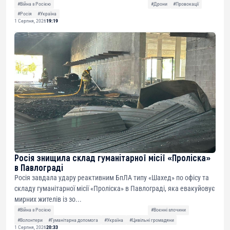
#Війна з Росією
#Дрони
#Провокації
#Росія
#Україна
1 Серпня, 2026
19:19
Росія знищила склад гуманітарної місії «Проліска»
в Павлограді
Росія завдала удару реактивним БпЛА типу «Шахед» по офісу та
складу гуманітарної місії «Проліска» в Павлограді, яка евакуйовує
мирних жителів із зо...
#Війна з Росією
#Воєнні злочини
#Волонтери
#Гуманітарна допомога
#Україна
#Цивільні громадяни
1 Серпня, 2026
20:33