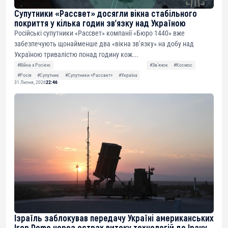
Супутники «Рассвет» досягли вікна стабільного
покриття у кілька годин зв’язку над Україною
Російські супутники «Рассвет» компанії «Бюро 1440» вже
забезпечують щонайменше два «вікна зв’язку» на добу над
Україною тривалістю понад годину кож...
#Війна з Росією
#Звʼязок
#Космос
#Росія
#Супутник
#Супутники «Рассвет»
#Україна
31 Липня, 2026
22:46
Ізраїль заблокував передачу Україні американських
Iron Dome через острах витоку технологій до Ірану