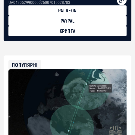
UA043052990000026007015028783
PATREON
PAYPAL
КРИПТА
BTC
bc1qg0z99m95fte7kj8faa7h2kvnq92wvc53exe8gm
USDT
0x8676644fA7B6d328310283cAC1065Ae01d97CEe7
ETH
0xfD02863D3289416fcF50975c9DFda13623f97758
ПОПУЛЯРНІ