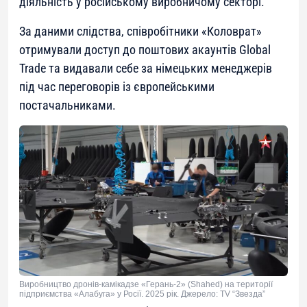
діяльність у російському виробничому секторі.
За даними слідства, співробітники «Коловрат»
отримували доступ до поштових акаунтів Global
Trade та видавали себе за німецьких менеджерів
під час переговорів із європейськими
постачальниками.
Виробництво дронів-камікадзе «Герань-2» (Shahed) на території
підприємства «Алабуга» у Росії. 2025 рік. Джерело: TV “Звезда”