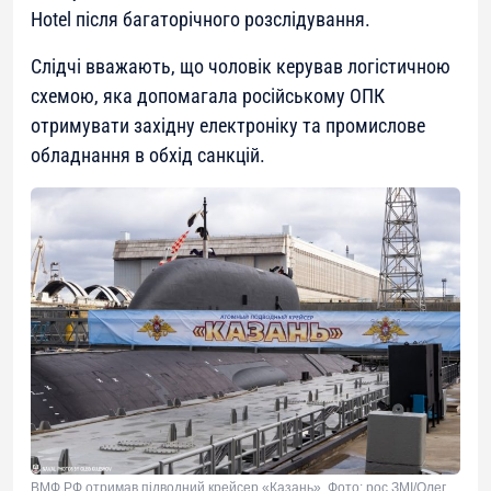
Hotel після багаторічного розслідування.
Слідчі вважають, що чоловік керував логістичною
схемою, яка допомагала російському ОПК
отримувати західну електроніку та промислове
обладнання в обхід санкцій.
ВМФ РФ отримав підводний крейсер «Казань». Фото: рос ЗМІ/Олег