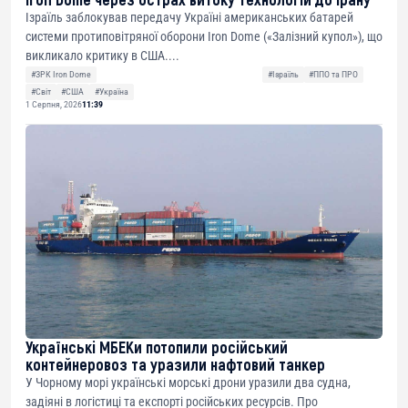
Ізраїль заблокував передачу Україні американських батарей
системи протиповітряної оборони Iron Dome («Залізний купол»), що
викликало критику в США....
#ЗРК Iron Dome
#Ізраїль
#ППО та ПРО
#Світ
#США
#Україна
1 Серпня, 2026
11:39
Українські МБЕКи потопили російський
контейнеровоз та уразили нафтовий танкер
У Чорному морі українські морські дрони уразили два судна,
задіяні в логістиці та експорті російських ресурсів. Про