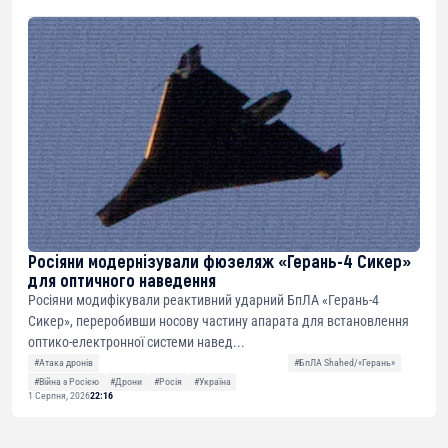
Росіяни модернізували фюзеляж «Герань-4 Сикер»
для оптичного наведення
Росіяни модифікували реактивний ударний БпЛА «Герань-4
Сикер», переробивши носову частину апарата для встановлення
оптико-електронної системи навед...
#Атака дронів
#БпЛА Shahed/«Герань»
#Війна з Росією
#Дрони
#Росія
#Україна
1 Серпня, 2026
22:16