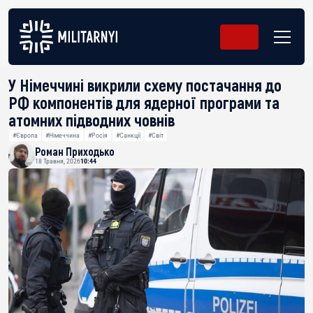
У Німеччині викрили схему постачання до
РФ компонентів для ядерної програми та
атомних підводних човнів
#Європа
#Німеччина
#Росія
#Санкції
#Світ
Роман Приходько
18 Травня, 2026
10:44