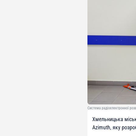
Система радіоелектронної розві
Хмельницька міськ
Azimuth, яку розро