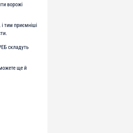
яти ворожі
, і тим приємніші
сти.
 РЕБ складуть
можете ще й