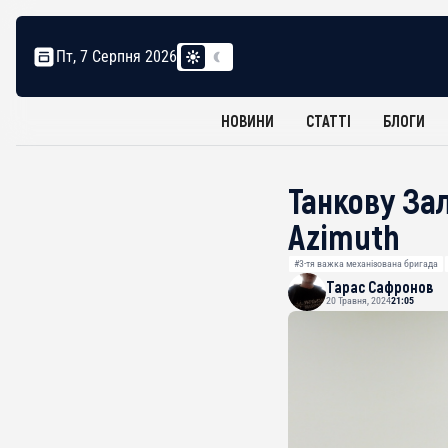
Пт, 7 Серпня 2026
НОВИНИ
СТАТТІ
БЛОГИ
Танкову За
Azimuth
#3-тя важка механізована бригада
Тарас Сафронов
20 Травня, 2024
21:05