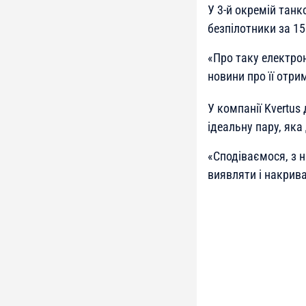
У 3-й окремій танк
безпілотники за 15
«
Про таку електрон
новини про її отри
У компанії Kvertu
ідеальну пару, яка
«
Сподіваємося, з 
виявляти і накрива