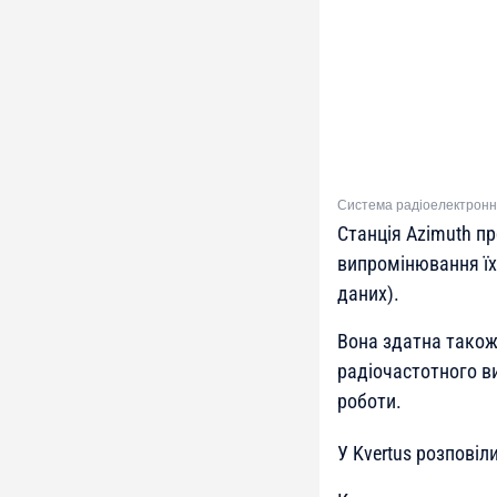
Система радіоелектронної
Станція Azimuth п
випромінювання їх
даних).
Вона здатна також
радіочастотного в
роботи.
У Kvertus розповіл