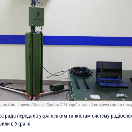
дки Azimuth компанії Kvertus. Травень 2024. Україна. Фото: 3-тя окрема танкова брига
а рада передала українським танкістам систему радіоелек
били в Україні.