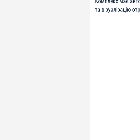
Комплекс має авто
та візуалізацію от