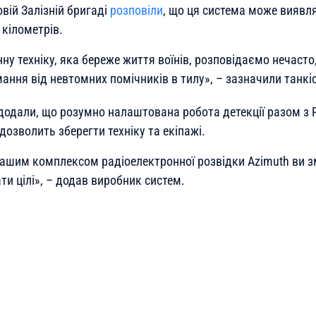
овій Залізній бригаді
розповіли
, що ця система може виявл
 кілометрів.
ну техніку, яка береже життя воїнів, розповідаємо нечасто
мання від невтомних помічників в тилу
», – зазначили танкі
s додали, що розумно налаштована робота детекції разом з
 дозволить зберегти техніку та екіпажі.
нашим комплексом радіоелектронної розвідки Azimuth ви з
ти цілі
», – додав виробник систем.