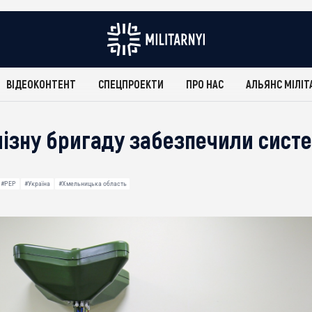
ВІДЕОКОНТЕНТ
СПЕЦПРОЕКТИ
ПРО НАС
АЛЬЯНС МІЛІТ
лізну бригаду забезпечили сист
#РЕР
#Україна
#Хмельницька область