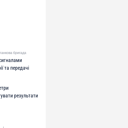
 танкова бригада
 сигналами
ї та передачі
етри
тувати результати