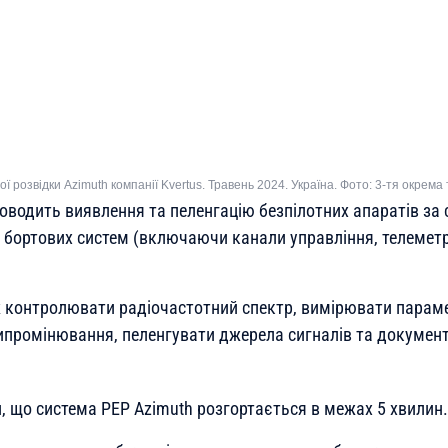
 розвідки Azimuth компанії Kvertus. Травень 2024. Україна. Фото: 3-тя окрема
роводить виявлення та пеленгацію безпілотних апаратів за
 бортових систем (включаючи канали управління, телеметрі
 контролювати радіочастотний спектр, вимірювати парам
ипромінювання, пеленгувати джерела сигналів та докумен
и, що система РЕР Azimuth розгортається в межах 5 хвилин.