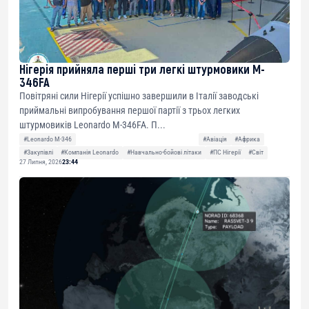
Нігерія прийняла перші три легкі штурмовики M-
346FA
Повітряні сили Нігерії успішно завершили в Італії заводські
приймальні випробування першої партії з трьох легких
штурмовиків Leonardo M-346FA. П...
#Leonardo M-346
#Авіація
#Африка
#Закупівлі
#Компанія Leonardo
#Навчально-бойові літаки
#ПС Нігерії
#Світ
27 Липня, 2026
23:44