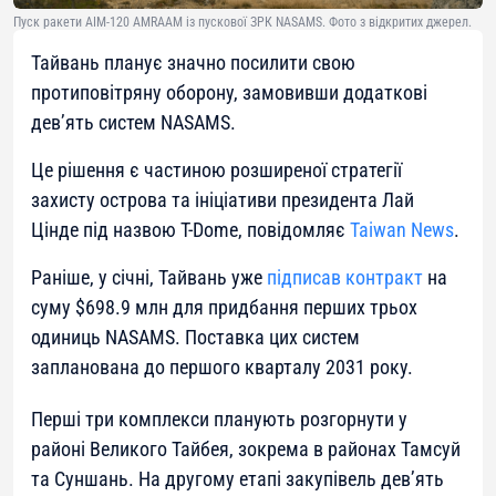
Пуск ракети AIM-120 AMRAAM із пускової ЗРК NASAMS. Фото з відкритих джерел.
Тайвань планує значно посилити свою
протиповітряну оборону, замовивши додаткові
дев’ять систем NASAMS.
Це рішення є частиною розширеної стратегії
захисту острова та ініціативи президента Лай
Цінде під назвою T-Dome, повідомляє
Taiwan News
.
Раніше, у січні, Тайвань уже
підписав контракт
на
суму $698.9 млн для придбання перших трьох
одиниць NASAMS. Поставка цих систем
запланована до першого кварталу 2031 року.
Перші три комплекси планують розгорнути у
районі Великого Тайбея, зокрема в районах Тамсуй
та Суншань. На другому етапі закупівель дев’ять