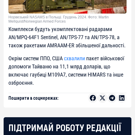
Норвезький NASAMS в Польщі. Грудень 2024. Фото: Martin
Mellquist/Norwegian Armed Forces
Комплекси будуть укомплектовані радарами
AN/MPQ-64F1 Sentinel, AN/TPS-77 та AN/TPS-78, а
також ракетами AMRAAM-ER збільшеної дальності.
Окрім систем ППО, США
схвалили
пакет військової
допомоги Тайваню на 11,1 млрд доларів, що
включає гаубиці M109A7, системи HIMARS та інше
озброєння.
Поширити в соцмережах:
ПІДТРИМАЙ РОБОТУ РЕДАКЦІЇ