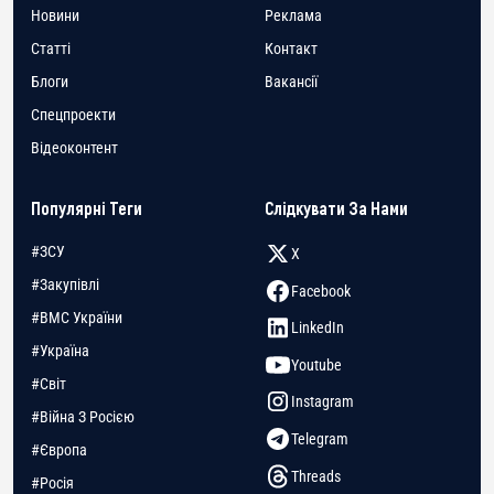
Новини
Реклама
Статті
Контакт
Блоги
Вакансії
Спецпроекти
Відеоконтент
Популярні Теги
Слідкувати За Нами
#ЗСУ
X
#Закупівлі
Facebook
#ВМС України
LinkedIn
#Україна
Youtube
#Світ
Instagram
#Війна З Росією
Telegram
#Європа
Threads
#Росія