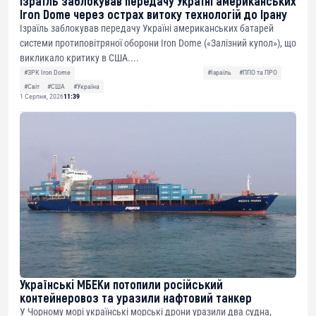
Ізраїль заблокував передачу Україні американських
Iron Dome через острах витоку технологій до Ірану
Ізраїль заблокував передачу Україні американських батарей
системи протиповітряної оборони Iron Dome («Залізний купол»), що
викликало критику в США....
#ЗРК Iron Dome
#Ізраїль
#ППО та ПРО
#Світ
#США
#Україна
1 Серпня, 2026
11:39
Українські МБЕКи потопили російський
контейнеровоз та уразили нафтовий танкер
У Чорному морі українські морські дрони уразили два судна,