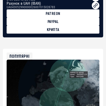
Рахунок в UAH (IBAN)
UA043052990000026007015028783
PATREON
PAYPAL
КРИПТА
BTC
bc1qg0z99m95fte7kj8faa7h2kvnq92wvc53exe8gm
USDT
0x8676644fA7B6d328310283cAC1065Ae01d97CEe7
ETH
0xfD02863D3289416fcF50975c9DFda13623f97758
ПОПУЛЯРНІ