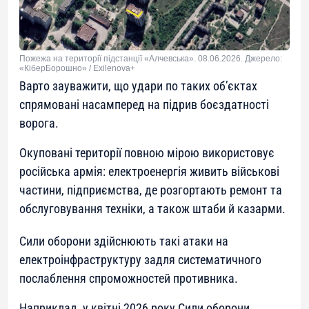
Пожежа на території підстанції «Алчевська». 08.06.2026. Джерело:
«КіберБорошно» / Exilenova+
Варто зауважити, що удари по таких об’єктах
спрямовані насамперед на підрив боєздатності
ворога.
Окуповані території повною мірою використовує
російська армія: електроенергія живить військові
частини, підприємства, де розгортають ремонт та
обслуговування техніки, а також штаби й казарми.
Сили оборони здійснюють такі атаки на
електроінфраструктуру задля систематичного
послаблення спроможностей противника.
Наприклад, у квітні 2026 року Сили оборони