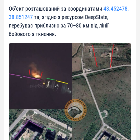
Об’єкт розташований за координатами
48.452478,
38.851247
та, згідно з ресурсом DeepState,
перебуває приблизно за 70–80 км від лінії
бойового зіткнення.