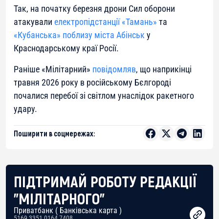
Так, на початку березня дрони Сил оборони
атакували
електропідстанції «Тамань»
та
«Кубанська» поблизу міста Абінськ
у
Краснодарському краї Росії.
Раніше «Мілітарний»
повідомляв
, що наприкінці
травня 2026 року в російському Бєлгороді
почалися перебої зі світлом унаслідок ракетного
удару.
Поширити в соцмережах:
ПІДТРИМАЙ РОБОТУ РЕДАКЦІЇ
"МІЛІТАРНОГО"
Приватбанк ( Банківська карта )
5169 3351 0164 7408