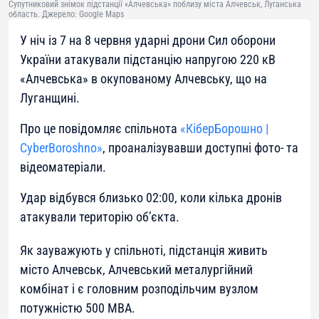
Супутниковий знімок підстанції «Алчевська» поблизу міста Алчевськ, Луганська
область. Джерело: Google Maps
У ніч із 7 на 8 червня ударні дрони Сил оборони
України атакували підстанцію напругою 220 кВ
«Алчевська» в окупованому Алчевську, що на
Луганщині.
Про це повідомляє спільнота
«КіберБорошно |
CyberBoroshno»
, проаналізувавши доступні фото- та
відеоматеріали.
Удар відбувся близько 02:00, коли кілька дронів
атакували територію об’єкта.
Як зауважують у спільноті, підстанція живить
місто Алчевськ, Алчевський металургійний
комбінат і є головним розподільчим вузлом
потужністю 500 МВА.