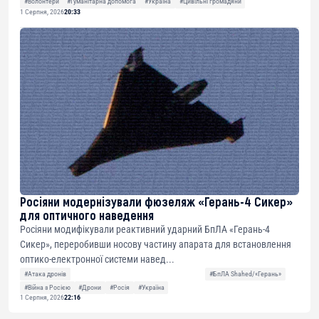
#Волонтери
#Гуманітарна допомога
#Україна
#Цивільні громадяни
1 Серпня, 2026
20:33
Росіяни модернізували фюзеляж «Герань-4 Сикер»
для оптичного наведення
Росіяни модифікували реактивний ударний БпЛА «Герань-4
Сикер», переробивши носову частину апарата для встановлення
оптико-електронної системи навед...
#Атака дронів
#БпЛА Shahed/«Герань»
#Війна з Росією
#Дрони
#Росія
#Україна
1 Серпня, 2026
22:16