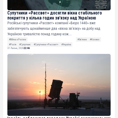
Супутники «Рассвет» досягли вікна стабільного
покриття у кілька годин зв’язку над Україною
Російські супутники «Рассвет» компанії «Бюро 1440» вже
забезпечують щонайменше два «вікна зв’язку» на добу над
Україною тривалістю понад годину кож...
#Війна з Росією
#Звʼязок
#Космос
#Росія
#Супутник
#Супутники «Рассвет»
#Україна
31 Липня, 2026
22:46