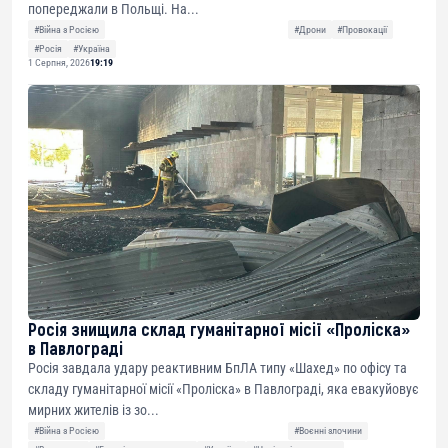
попереджали в Польщі. На...
#Війна з Росією
#Дрони
#Провокації
#Росія
#Україна
1 Серпня, 2026
19:19
Росія знищила склад гуманітарної місії «Проліска»
в Павлограді
Росія завдала удару реактивним БпЛА типу «Шахед» по офісу та
складу гуманітарної місії «Проліска» в Павлограді, яка евакуйовує
мирних жителів із зо...
#Війна з Росією
#Воєнні злочини