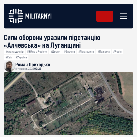
Сили оборони уразили підстанцію
«Алчевська» на Луганщині
#Атака дронів
#Війна з Росією
#Дрони
#Європа
#Луганщина
#Пожежа
#Росія
#Світ
#Україна
Роман Приходько
8 Червня, 2026
09:27