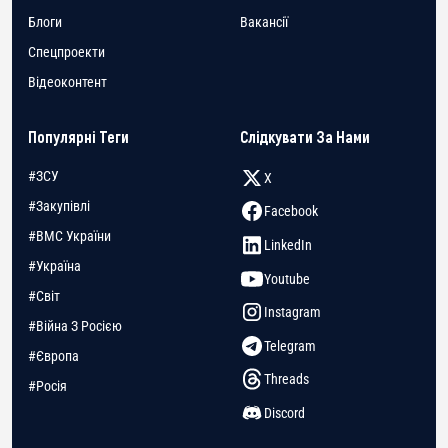
Блоги
Вакансії
Спецпроекти
Відеоконтент
Популярні Теги
Слідкувати За Нами
#ЗСУ
X
#Закупівлі
Facebook
#ВМС України
LinkedIn
#Україна
Youtube
#Світ
Instagram
#Війна З Росією
Telegram
#Європа
Threads
#Росія
Discord