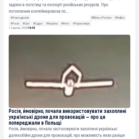
задіяні в логістиці та експорті російських ресурсів. Про
потоплення контейнеровоза по...
#Атака дронів
#Війна з Росією
#Нафта
#Росія
#Світ
#Судно
#Україна
#Флот
#Чорне море
1 Серпня, 2026
14:43
Росія, ймовірно, почала використовувати захоплені
українські дрони для провокацій — про це
попереджали в Польщі
Росія, ймовірно, почала застосовувати захоплені українські
далекобійні дрони для провокацій, про можливість яких раніше