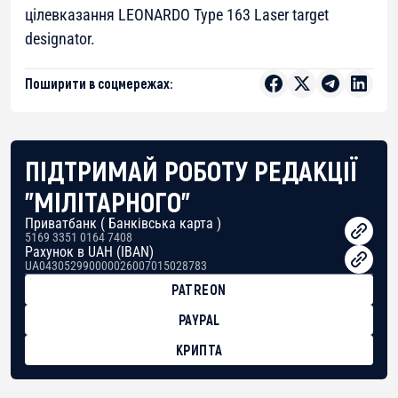
цілевказання LEONARDO Type 163 Laser target
designator.
Поширити в соцмережах:
ПІДТРИМАЙ РОБОТУ РЕДАКЦІЇ
"МІЛІТАРНОГО"
Приватбанк ( Банківська карта )
5169 3351 0164 7408
Рахунок в UAH (IBAN)
UA043052990000026007015028783
PATREON
PAYPAL
КРИПТА
BTC
bc1qg0z99m95fte7kj8faa7h2kvnq92wvc53exe8gm