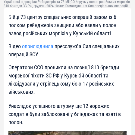
Українські підрозділи Рейнджерів та 73 МЦСО беруть у полон російських морпіхів
810 бригади ЗС РФ, грудень 2024. Фото: Командування Сил спеціальних операцій
Бійці 73 центру спеціальних операцій разом із 6
полком рейнджерів знищили або взяли у полон
взвод російських морпіхів у Курській області.
Відео
оприлюднила
пресслужба Сил спеціальних
операцій ЗСУ.
Оператори ССО проникли на позиції 810 бригади
морської піхоти ЗС РФ у Курській області та
ліквідували у стрілецькому бою 17 російських
військових.
Унаслідок успішного штурму ще 12 ворожих
солдатів були заблоковані у бліндажах та взяті в
полон.