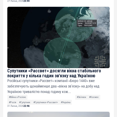
27 Липня, 2026
23:44
Супутники «Рассвет» досягли вікна стабільного
покриття у кілька годин зв’язку над Україною
Російські супутники «Рассвет» компанії «Бюро 1440» вже
забезпечують щонайменше два «вікна зв’язку» на добу над
Україною тривалістю понад годину кож...
#Війна з Росією
#Звʼязок
#Космос
#Росія
#Супутник
#Супутники «Рассвет»
#Україна
31 Липня, 2026
22:46