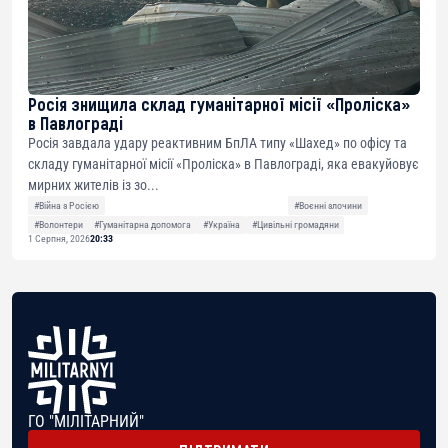
Росія знищила склад гуманітарної місії «Проліска»
в Павлограді
Росія завдала удару реактивним БпЛА типу «Шахед» по офісу та
складу гуманітарної місії «Проліска» в Павлограді, яка евакуйовує
мирних жителів із зо...
#Війна з Росією
#Воєнні злочини
#Волонтери
#Гуманітарна допомога
#Україна
#Цивільні громадяни
1 Серпня, 2026
20:33
ГО "МІЛІТАРНИЙ"