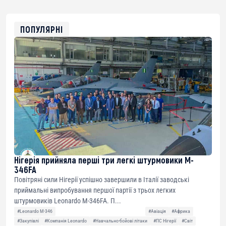
USDT
0x8676644fA7B6d328310283cAC1065Ae01d97CEe7
ETH
0xfD02863D3289416fcF50975c9DFda13623f97758
ПОПУЛЯРНІ
Нігерія прийняла перші три легкі штурмовики M-
346FA
Повітряні сили Нігерії успішно завершили в Італії заводські
приймальні випробування першої партії з трьох легких
штурмовиків Leonardo M-346FA. П...
#Leonardo M-346
#Авіація
#Африка
#Закупівлі
#Компанія Leonardo
#Навчально-бойові літаки
#ПС Нігерії
#Світ