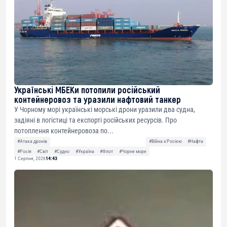
Українські МБЕКи потопили російський
контейнеровоз та уразили нафтовий танкер
У Чорному морі українські морські дрони уразили два судна,
задіяні в логістиці та експорті російських ресурсів. Про
потоплення контейнеровоза по...
#Атака дронів
#Війна з Росією
#Нафта
#Росія
#Світ
#Судно
#Україна
#Флот
#Чорне море
1 Серпня, 2026
14:43