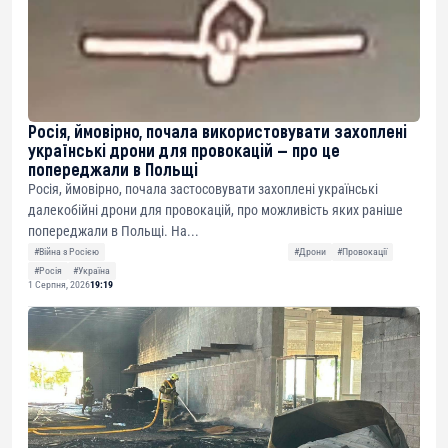
Росія, ймовірно, почала використовувати захоплені
українські дрони для провокацій — про це
попереджали в Польщі
Росія, ймовірно, почала застосовувати захоплені українські
далекобійні дрони для провокацій, про можливість яких раніше
попереджали в Польщі. На...
#Війна з Росією
#Дрони
#Провокації
#Росія
#Україна
1 Серпня, 2026
19:19