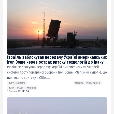
Ізраїль заблокував передачу Україні американських
Iron Dome через острах витоку технологій до Ірану
Ізраїль заблокував передачу Україні американських батарей
системи протиповітряної оборони Iron Dome («Залізний купол»), що
викликало критику в США....
#ЗРК Iron Dome
#Ізраїль
#ППО та ПРО
#Світ
#США
#Україна
1 Серпня, 2026
11:39