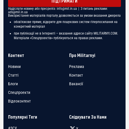
ПІДТРИМАТИ
Надіслати новину або пресреліз:
info@mil.in.ua
| З питань реклами:
ads@mil.in.ua
Використання матеріалів порталу дозволяється за умови вказання джерела
обов'язкове пряме, відкрите для пошукових систем гіперпосилання на
конкретний матеріал
при публікації не в Інтернеті – вказання адреси сайту MILITARNYI.COM.
Матеріали «Спецпроектів» публікуються на правах реклами.
Контент
Про Militarnyi
Новини
Реклама
Статті
Контакт
Блоги
Вакансії
Спецпроекти
Відеоконтент
Популярні Теги
Слідкувати За Нами
#ЗСУ
X