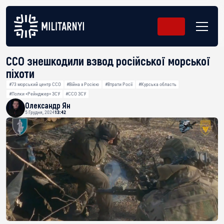
ССО знешкодили взвод російської морської
піхоти
#73 морський центр ССО
#Війна з Росією
#Втрати Росії
#Курська область
#Полки «Рейнджер» ЗСУ
#ССО ЗСУ
Олександр Ян
5 Грудня, 2024
13:42