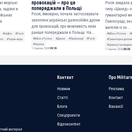
провокацій — про це
кі морські
Росія завдала
попереджали в Польщі
, задіяні в
типу «Шахед» п
Росія, ймовірно, почала застосовувати
сійських
гуманітарної мі
захоплені українські далекобійні дрони
ня
Павлограді, як
для провокацій, про можливість яких
жителів із зо...
раніше попереджали в Польщі. На...
#Нафта
#Росія
#Війна з Росією
#
#Війна з Росією
#Дрони
#Провокації
#Росія
лот
#Чорне море
#Гуманітарна допом
#Україна
#Цивільні громадян
1 Серпня, 2026
19:19
1 Серпня, 2026
20:33
Контент
Про Militarn
Новини
Реклама
Статті
Контакт
Блоги
Вакансії
Спецпроекти
a
Відеоконтент
етний матеріал