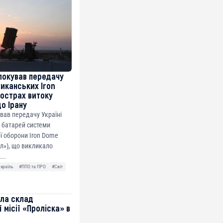
локував передачу
риканських Iron
острах витоку
до Ірану
ував передачу Україні
 батарей системи
ї оборони Iron Dome
ол»), що викликало
...
Ізраїль
#ППО та ПРО
#Світ
ила склад
 місії «Проліска» в