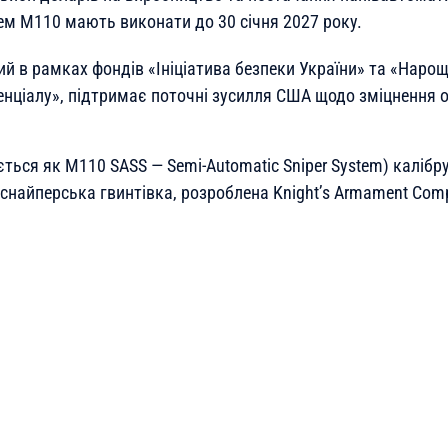
ем M110 мають виконати до 30 січня 2027 року.
ий в рамках фондів «Ініціатива безпеки України» та «Наро
енціалу», підтримає поточні зусилля США щодо зміцнення 
ться як M110 SASS — Semi-Automatic Sniper System) калібр
снайперська гвинтівка, розроблена Knight’s Armament Comp