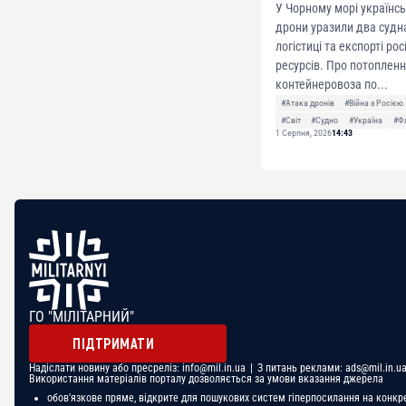
У Чорному морі українсь
дрони уразили два судна
логістиці та експорті ро
ресурсів. Про потоплен
контейнеровоза по...
#Атака дронів
#Війна з Росією
#Світ
#Судно
#Україна
#Ф
1 Серпня, 2026
14:43
ГО "МІЛІТАРНИЙ"
ПІДТРИМАТИ
Надіслати новину або пресреліз:
info@mil.in.ua
| З питань реклами:
ads@mil.in.u
Використання матеріалів порталу дозволяється за умови вказання джерела
обов'язкове пряме, відкрите для пошукових систем гіперпосилання на конкр