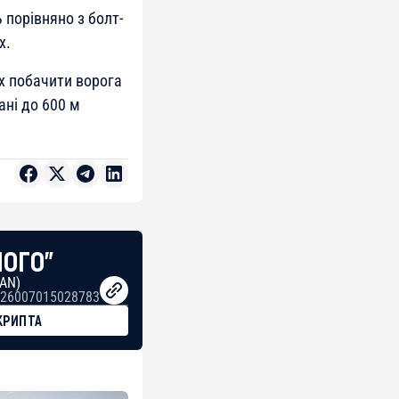
 порівняно з болт-
х.
их побачити ворога
ані до 600 м
НОГО"
BAN)
26007015028783
КРИПТА