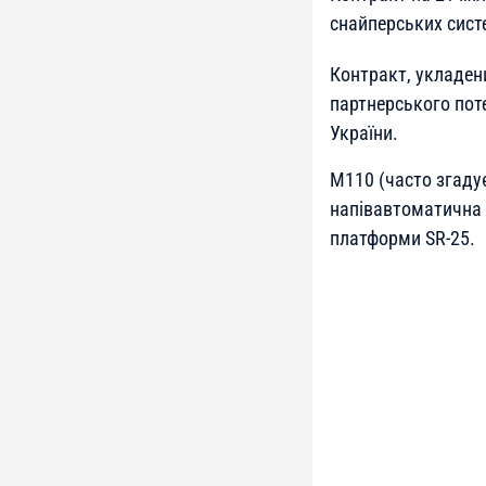
снайперських сист
Контракт, укладен
партнерського пот
України.
M110 (часто згадує
напівавтоматична 
платформи SR-25.