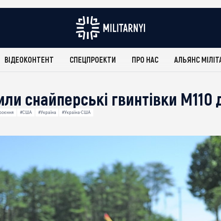
ВІДЕОКОНТЕНТ
СПЕЦПРОЕКТИ
ПРО НАС
АЛЬЯНС МІЛІТ
ли снайперські гвинтівки M110 
броєння
#США
#Україна
#Україна-США