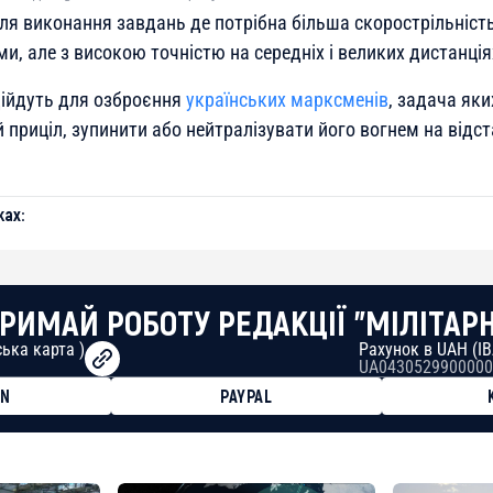
ля виконання завдань де потрібна більша скорострільність
, але з високою точністю на середніх і великих дистанція
дійдуть для озброєння
українських марксменів
, задача як
приціл, зупинити або нейтралізувати його вогнем на відст
ах:
РИМАЙ РОБОТУ РЕДАКЦІЇ "МІЛІТАР
ька карта )
Рахунок в UAH (I
UA0430529900000
ON
PAYPAL
8faa7h2kvnq92wvc53exe8gm
8310283cAC1065Ae01d97CEe7