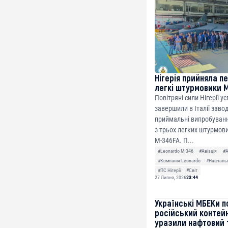
ETH
0xfD02863D3289416f
Нігерія прийняла п
легкі штурмовики 
Повітряні сили Нігерії у
завершили в Італії заво
приймальні випробуванн
з трьох легких штурмови
M-346FA. П...
#Leonardo M-346
#Авіація
#
#Компанія Leonardo
#Навчальн
#ПС Нігерії
#Світ
27 Липня, 2026
23:44
Українські МБЕКи п
російський контей
уразили нафтовий 