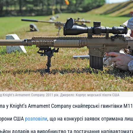
д Knight's Armament Company. 2011 рік. Джерело: Корпус морської піхоти США
а у Knight’s Armament Company снайперські гвинтівки М11
борони США
розповіли
, що на конкурсі заявок отримана лиш
льйон доларів на виробництво та постачання напівавтомат