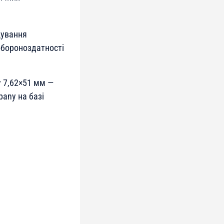
щування
обороноздатності
у 7,62×51 мм —
any на базі