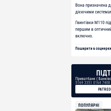
Вона призначена д
дієючими системами
Гвинтівки M110 пі
першим в оптичний 
включно.
Поширити в соцмереж
ПІДТ
Приватбанк ( Банківс
5169 3351 0164 7408
PATRE
BTC
bc1qg0z99m95fte7kj
USDT
ПОПУЛЯРНІ
0x8676644fA7B6d32