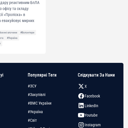
 удару реактивним БпЛА
о офісу та складу
сії «Проліска» в
а евакуйовує мирних
Воєнні злочини
#Волонтери
ога
#Україна
и
yi
Популярні Теги
Слідкувати За Нами
#ЗСУ
X
#Закупівлі
Facebook
#ВМС України
LinkedIn
#Україна
Youtube
#Світ
Instagram