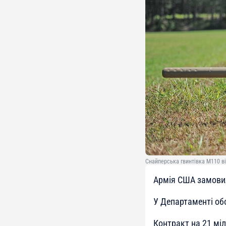
Снайперська гвинтівка M110 ві
Армія США замовил
У Департаменті о
Контракт на 21 мі