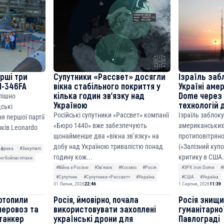
cF50975c9DFda13623f97758
ерші три
Супутники «Рассвет» досягли
Ізраїль заб
M-346FA
вікна стабільного покриття у
Україні аме
кілька годин зв’язку над
Dome через 
спішно
Україною
технологій 
дські
Російські супутники «Рассвет» компанії
Ізраїль заблок
я першої партії
«Бюро 1440» вже забезпечують
американських
ків Leonardo
щонайменше два «вікна зв’язку» на
протиповітряно
добу над Україною тривалістю понад
(«Залізний куп
Африка
#Закупівлі
годину кож...
критику в США.
о-бойові літаки
#Війна з Росією
#Звʼязок
#Космос
#Росія
#ЗРК Iron Dome
#
#Супутник
#Супутники «Рассвет»
#Україна
#США
#Україна
31 Липня, 2026
22:46
1 Серпня, 2026
11:39
отопили
Росія, ймовірно, почала
Росія знищ
неровоз та
використовувати захоплені
гуманітарної
танкер
українські дрони для
Павлограді