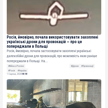
Росія, ймовірно, почала використовувати захоплені
українські дрони для провокацій — про це
попереджали в Польщі
Росія, ймовірно, почала застосовувати захоплені українські
далекобійні дрони для провокацій, про можливість яких раніше
попереджали в Польщі. На...
#Війна з Росією
#Дрони
#Провокації
#Росія
#Україна
1 Серпня, 2026
19:19