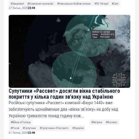
#Закупівлі
#Компанія Leonardo
#Навчально-бойові літаки
#ПС Нігерії
#Світ
27 Липня, 2026
23:44
Супутники «Рассвет» досягли вікна стабільного
покриття у кілька годин зв’язку над Україною
Російські супутники «Рассвет» компанії «Бюро 1440» вже
забезпечують щонайменше два «вікна зв’язку» на добу над
Україною тривалістю понад годину кож...
#Війна з Росією
#Звʼязок
#Космос
#Росія
#Супутник
#Супутники «Рассвет»
#Україна
31 Липня, 2026
22:46