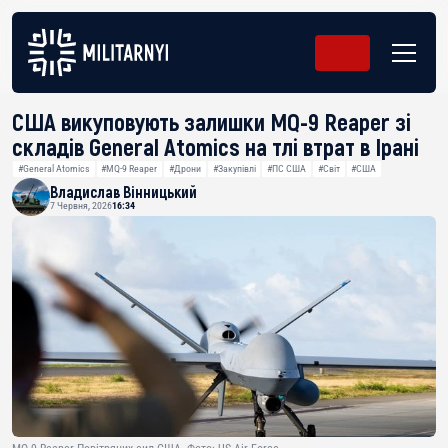
США викуповують залишки MQ-9 Reaper зі
складів General Atomics на тлі втрат в Ірані
#General Atomics
#MQ-9 Reaper
#Дрони
#Закупівлі
#ПС США
#Світ
#США
Владислав Вінницький
7 Червня, 2026
16:34