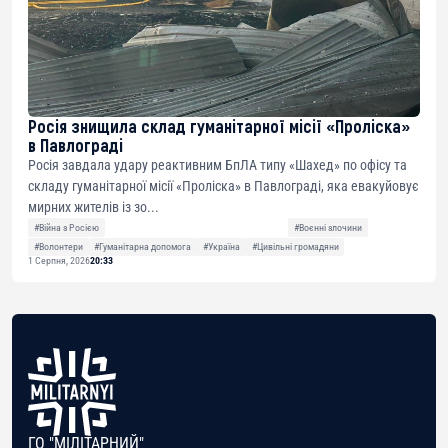
Росія знищила склад гуманітарної місії «Проліска»
в Павлограді
Росія завдала удару реактивним БпЛА типу «Шахед» по офісу та
складу гуманітарної місії «Проліска» в Павлограді, яка евакуйовує
мирних жителів із зо...
#Війна з Росією
#Воєнні злочини
#Волонтери
#Гуманітарна допомога
#Україна
#Цивільні громадяни
1 Серпня, 2026
20:33
ГО "МІЛІТАРНИЙ"