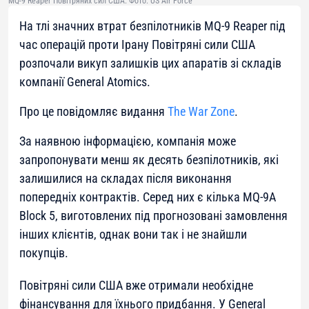
MQ-9 Reaper Повітряних сил США. Фото: US Air Force
На тлі значних втрат безпілотників MQ-9 Reaper під
час операцій проти Ірану Повітряні сили США
розпочали викуп залишків цих апаратів зі складів
компанії General Atomics.
Про це повідомляє видання
The War Zone
.
За наявною інформацією, компанія може
запропонувати менш як десять безпілотників, які
залишилися на складах після виконання
попередніх контрактів. Серед них є кілька MQ-9A
Block 5, виготовлених під прогнозовані замовлення
інших клієнтів, однак вони так і не знайшли
покупців.
Повітряні сили США вже отримали необхідне
фінансування для їхнього придбання. У General