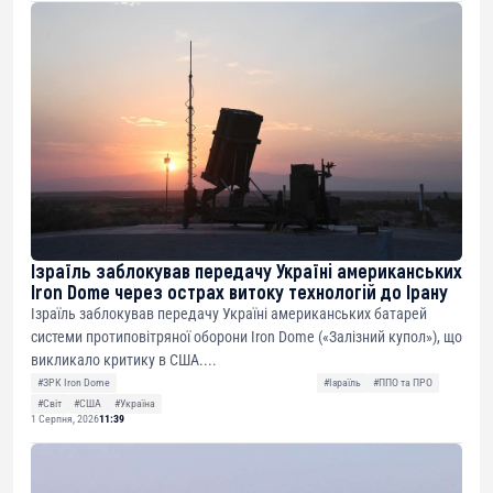
Ізраїль заблокував передачу Україні американських
Iron Dome через острах витоку технологій до Ірану
Ізраїль заблокував передачу Україні американських батарей
системи протиповітряної оборони Iron Dome («Залізний купол»), що
викликало критику в США....
#ЗРК Iron Dome
#Ізраїль
#ППО та ПРО
#Світ
#США
#Україна
1 Серпня, 2026
11:39