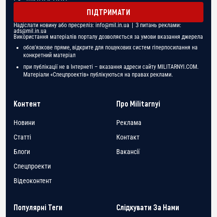
ПІДТРИМАТИ
Надіслати новину або пресреліз:
info@mil.in.ua
| З питань реклами:
ads@mil.in.ua
Використання матеріалів порталу дозволяється за умови вказання джерела
обов'язкове пряме, відкрите для пошукових систем гіперпосилання на
конкретний матеріал
при публікації не в Інтернеті – вказання адреси сайту MILITARNYI.COM.
Матеріали «Спецпроектів» публікуються на правах реклами.
Контент
Про Militarnyi
Новини
Реклама
Статті
Контакт
Блоги
Вакансії
Спецпроекти
Відеоконтент
Популярні Теги
Слідкувати За Нами