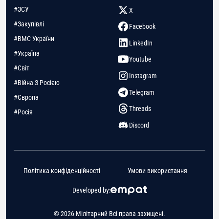
#ЗСУ
X
#Закупівлі
Facebook
#ВМС України
LinkedIn
#Україна
Youtube
#Світ
Instagram
#Війна З Росією
Telegram
#Європа
Threads
#Росія
Discord
Політика конфіденційності
Умови використання
Developed by:
© 2026 Мілітарний Всі права захищені.