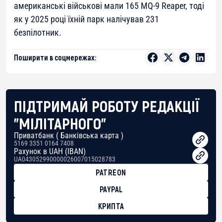
американські військові мали 165 MQ-9 Reaper, тоді
як у 2025 році їхній парк налічував 231
безпілотник.
Поширити в соцмережах:
ПІДТРИМАЙ РОБОТУ РЕДАКЦІЇ
"МІЛІТАРНОГО"
Приватбанк ( Банківська карта )
5169 3351 0164 7408
Рахунок в UAH (IBAN)
UA043052990000026007015028783
PATREON
PAYPAL
КРИПТА
BTC