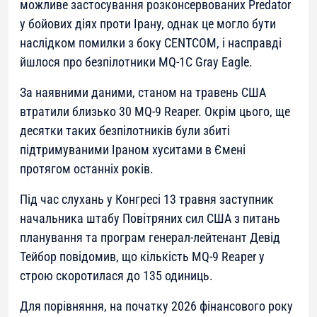
можливе застосування розконсервованих Predator
у бойових діях проти Ірану, однак це могло бути
наслідком помилки з боку CENTCOM, і насправді
йшлося про безпілотники MQ-1C Gray Eagle.
За наявними даними, станом на травень США
втратили близько 30 MQ-9 Reaper. Окрім цього, ще
десятки таких безпілотників були збиті
підтримуваними Іраном хуситами в Ємені
протягом останніх років.
Під час слухань у Конгресі 13 травня заступник
начальника штабу Повітряних сил США з питань
планування та програм генерал-лейтенант Девід
Тейбор повідомив, що кількість MQ-9 Reaper у
строю скоротилася до 135 одиниць.
Для порівняння, на початку 2026 фінансового року