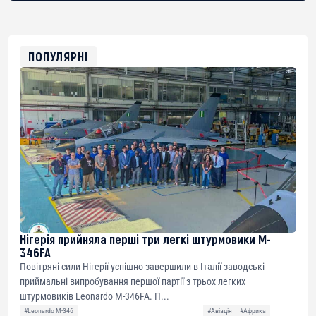
bc1qg0z99m95fte7kj8faa7h2kvnq92wvc53exe8gm
USDT
0x8676644fA7B6d328310283cAC1065Ae01d97CEe7
ETH
0xfD02863D3289416fcF50975c9DFda13623f97758
ПОПУЛЯРНІ
Нігерія прийняла перші три легкі штурмовики M-
346FA
Повітряні сили Нігерії успішно завершили в Італії заводські
приймальні випробування першої партії з трьох легких
штурмовиків Leonardo M-346FA. П...
#Leonardo M-346
#Авіація
#Африка