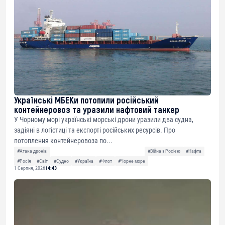
Українські МБЕКи потопили російський
контейнеровоз та уразили нафтовий танкер
У Чорному морі українські морські дрони уразили два судна,
задіяні в логістиці та експорті російських ресурсів. Про
потоплення контейнеровоза по...
#Атака дронів
#Війна з Росією
#Нафта
#Росія
#Світ
#Судно
#Україна
#Флот
#Чорне море
1 Серпня, 2026
14:43