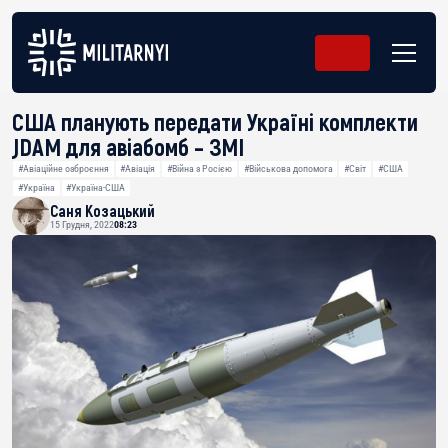
США планують передати Україні комплекти
JDAM для авіабомб – ЗМІ
#Авіаційне озброєння
#Авіація
#Війна з Росією
#Військова допомога
#Світ
#США
#Україна
#Україна-США
Саня Козацький
15 Грудня, 2022
08:23