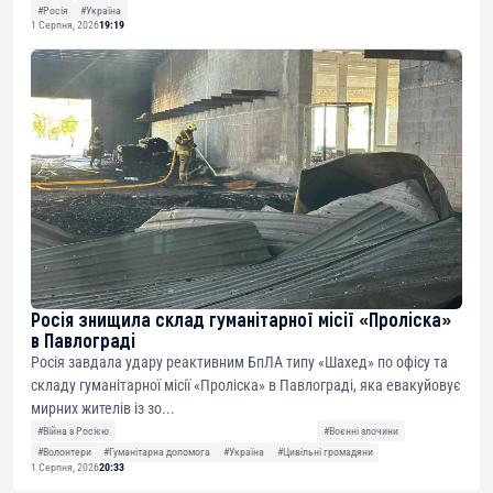
#Росія
#Україна
1 Серпня, 2026
19:19
Росія знищила склад гуманітарної місії «Проліска»
в Павлограді
Росія завдала удару реактивним БпЛА типу «Шахед» по офісу та
складу гуманітарної місії «Проліска» в Павлограді, яка евакуйовує
мирних жителів із зо...
#Війна з Росією
#Воєнні злочини
#Волонтери
#Гуманітарна допомога
#Україна
#Цивільні громадяни
1 Серпня, 2026
20:33