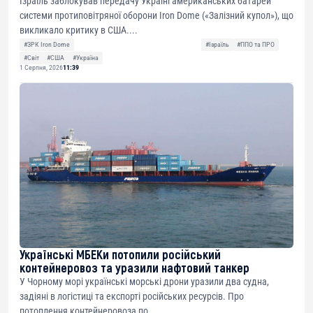
Ізраїль заблокував передачу Україні американських батарей
системи протиповітряної оборони Iron Dome («Залізний купол»), що
викликало критику в США....
#ЗРК Iron Dome
#Ізраїль
#ППО та ПРО
#Світ
#США
#Україна
1 Серпня, 2026
11:39
Українські МБЕКи потопили російський
контейнеровоз та уразили нафтовий танкер
У Чорному морі українські морські дрони уразили два судна,
задіяні в логістиці та експорті російських ресурсів. Про
потоплення контейнеровоза по...