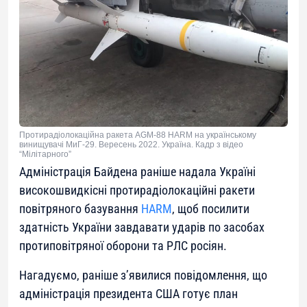
Протирадіолокаційна ракета AGM-88 HARM на українському
винищувачі МиГ-29. Вересень 2022. Україна. Кадр з відео
“Мілітарного”
Адміністрація Байдена раніше надала Україні
високошвидкісні протирадіолокаційні ракети
повітряного базування
HARM
, щоб посилити
здатність України завдавати ударів по засобах
протиповітряної оборони та РЛС росіян.
Нагадуємо, раніше з’явилися повідомлення, що
адміністрація президента США готує план