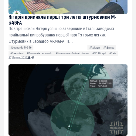
Нігерія прийняла перші три легкі штурмовики M-
346FA
Повітряні сили Нігерії успішно завершили в Італії заводські
приймальні випробування першої партії з трьох легких
штурмовиків Leonardo M-346FA. П...
#Leonardo M-346
#Авіація
#Африка
#Закупівлі
#Компанія Leonardo
#Навчально-бойові літаки
#ПС Нігерії
#Світ
27 Липня, 2026
23:44