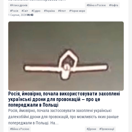
#Атака дронів
#Війна з Росією
#Нафта
#Росія
#Світ
#Судно
#Україна
#Флот
#Чорне море
1 Серпня, 2026
14:43
Росія, ймовірно, почала використовувати захоплені
українські дрони для провокацій — про це
попереджали в Польщі
Росія, ймовірно, почала застосовувати захоплені українські
далекобійні дрони для провокацій, про можливість яких раніше
попереджали в Польщі. На...
#Війна з Росією
#Дрони
#Провокації