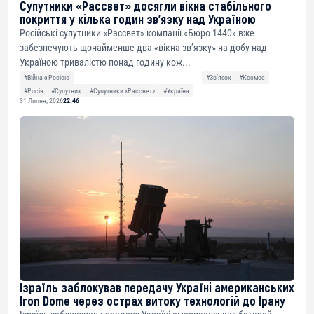
Супутники «Рассвет» досягли вікна стабільного
покриття у кілька годин зв’язку над Україною
Російські супутники «Рассвет» компанії «Бюро 1440» вже
забезпечують щонайменше два «вікна зв’язку» на добу над
Україною тривалістю понад годину кож...
#Війна з Росією
#Звʼязок
#Космос
#Росія
#Супутник
#Супутники «Рассвет»
#Україна
31 Липня, 2026
22:46
Ізраїль заблокував передачу Україні американських
Iron Dome через острах витоку технологій до Ірану