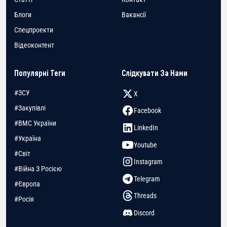
Блоги
Вакансії
Спецпроекти
Відеоконтент
Популярні Теги
Слідкувати За Нами
#ЗСУ
X
#Закупівлі
Facebook
#ВМС України
LinkedIn
#Україна
Youtube
#Світ
Instagram
#Війна З Росією
Telegram
#Європа
Threads
#Росія
Discord