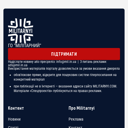
ГО "МІЛІТАРНИЙ"
ПІДТРИМАТИ
Надіслати новину або пресреліз:
info@mil.in.ua
| З питань реклами:
ads@mil.in.ua
Використання матеріалів порталу дозволяється за умови вказання джерела
обов'язкове пряме, відкрите для пошукових систем гіперпосилання на
конкретний матеріал
при публікації не в Інтернеті – вказання адреси сайту MILITARNYI.COM.
Матеріали «Спецпроектів» публікуються на правах реклами.
Контент
Про Militarnyi
Новини
Реклама
Статті
Контакт