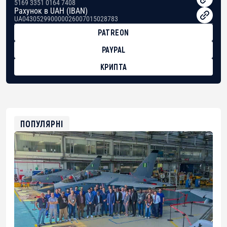
5169 3351 0164 7408
Рахунок в UAH (IBAN)
UA043052990000026007015028783
PATREON
PAYPAL
КРИПТА
BTC
bc1qg0z99m95fte7kj8faa7h2kvnq92wvc53exe8gm
USDT
0x8676644fA7B6d328310283cAC1065Ae01d97CEe7
ETH
0xfD02863D3289416fcF50975c9DFda13623f97758
ПОПУЛЯРНІ