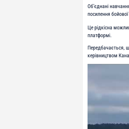
Об’єднані навчанн
посилення бойової
Це рідкісна можлив
платформі.
Передбачається, що
керівництвом Канад