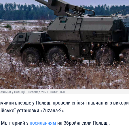
аччини у Польщі. Листопад 2021. Фото: НАТО
аччини вперше у Польщі провели спільні навчання з викор
ійської установки «Zuzana-2».
 Мілітарний з
посиланням
на Збройні сили Польщі.