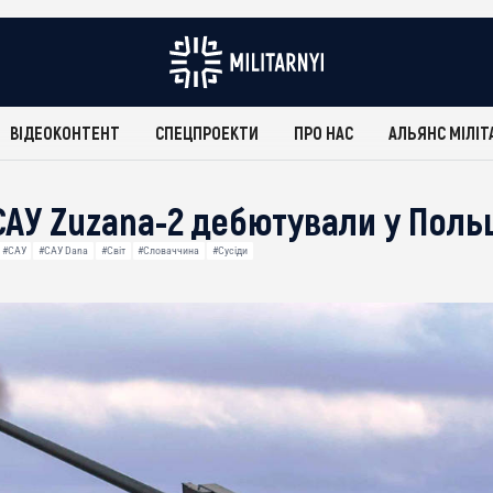
ВІДЕОКОНТЕНТ
СПЕЦПРОЕКТИ
ПРО НАС
АЛЬЯНС МІЛІТ
САУ Zuzana-2 дебютували у Поль
#САУ
#САУ Dana
#Світ
#Словаччина
#Сусіди