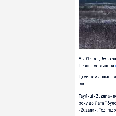
У 2018 році було з
Перші постачання
Ці системи замінюю
рік.
Гаубиці «Zuzana» п
року до Латвії бул
«Zuzana». Тоді під