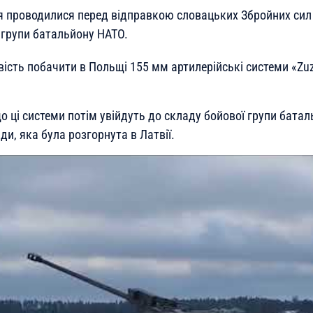
я проводилися перед відправкою словацьких Збройних сил
 групи батальйону НАТО.
ість побачити в Польщі 155 мм артилерійські системи «Zuz
 ці системи потім увійдуть до складу бойової групи батал
и, яка була розгорнута в Латвії.