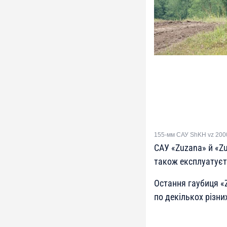
155-мм САУ ShKH vz 200
САУ «Zuzana» й «Zu
також експлуатує
Остання гаубиця «Z
по декількох різни