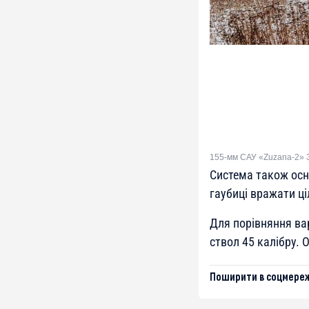
155-мм САУ «Zuzana-2» 
Система також осн
гаубиці вражати ці
Для порівняння ва
ствол 45 калібру. 
Поширити в соцмереж