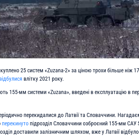
акуплено 25 систем «Zuzana-2» за ціною трохи більше ніж 1
відбулися
влітку 2021 року.
ть 155-мм системи «Zuzana», введені в експлуатацію в пер
еріодично перекидалися до Латвії та Словаччини. Нагадаєм
о
перекинуто
підрозділ Словаччини озброєний 155-мм САУ 
розділ доставили залізничним шляхом, вже у Латвії відбуло