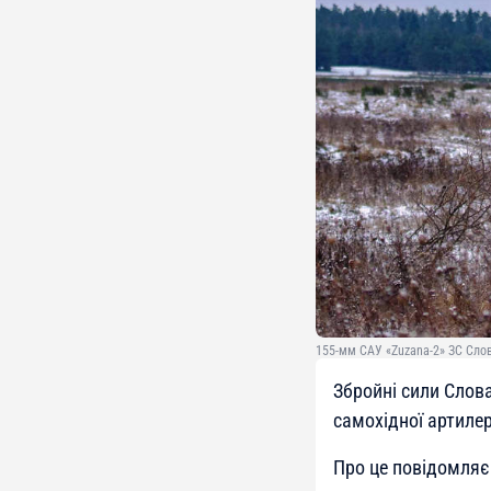
155-мм САУ «Zuzana-2» ЗС Слов
Збройні сили Слов
самохідної артилер
Про це повідомляє