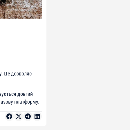
у. Це дозволяє
овується довгий
базову платформу.