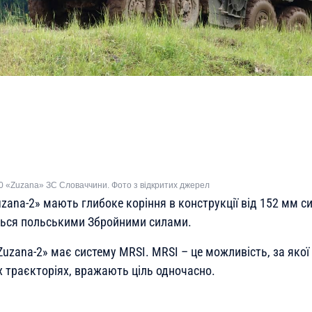
0 «Zuzana» ЗС Словаччини. Фото з відкритих джерел
zana-2» мають глибоке коріння в конструкції від 152 мм с
ться польськими Збройними силами.
uzana-2» має систему MRSI. MRSI – це можливість, за якої
х траєкторіях, вражають ціль одночасно.