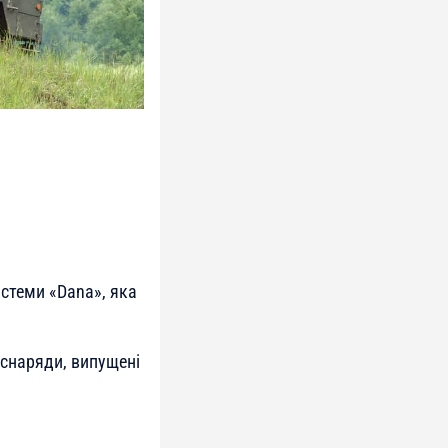
истеми «Dana», яка
 снаряди, випущені