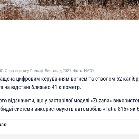
ЗС Словаччини у Польщі. Листопад 2021. Фото: НАТО
ащена цифровим керуванням вогнем та стволом 52 калібр
лі на відстані близько 41 кілометр.
рто відзначити, що у застарілої моделі «Zuzana» використ
Обидві системи використовують автомобіль «Tatra 815» як 
ах: