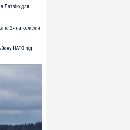
 в Латвію для
ana-2» на колісній
ьйону НАТО під