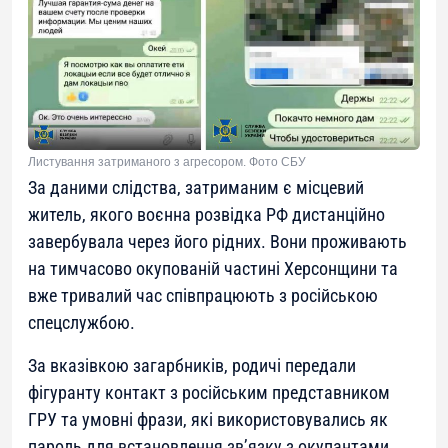
Листування затриманого з агресором. Фото СБУ
За даними слідства, затриманим є місцевий
житель, якого воєнна розвідка РФ дистанційно
завербувала через його рідних. Вони проживають
на тимчасово окупованій частині Херсонщини та
вже тривалий час співпрацюють з російською
спецслужбою.
За вказівкою загарбників, родичі передали
фігуранту контакт з російським представником
ГРУ та умовні фрази, які використовувались як
пароль для встановлення зв’язку з окупантами.