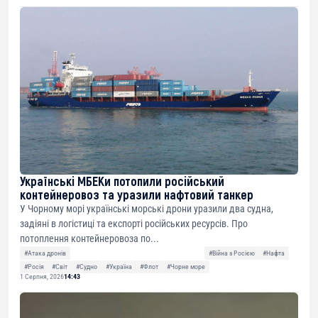
Українські МБЕКи потопили російський
контейнеровоз та уразили нафтовий танкер
У Чорному морі українські морські дрони уразили два судна,
задіяні в логістиці та експорті російських ресурсів. Про
потоплення контейнеровоза по...
#Атака дронів
#Війна з Росією
#Нафта
#Росія
#Світ
#Судно
#Україна
#Флот
#Чорне море
1 Серпня, 2026
14:43