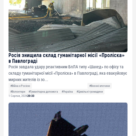
Росія знищила склад гуманітарної місії «Проліска»
в Павлограді
Росія завдала удару реактивним БпЛА типу «Шахед» по офісу та
складу гуманітарної місії «Проліска» в Павлограді, яка евакуйовує
мирних жителів із зо...
#Війна з Росією
#Воєнні злочини
#Волонтери
#Гуманітарна допомога
#Україна
#Цивільні громадяни
1 Серпня, 2026
20:33