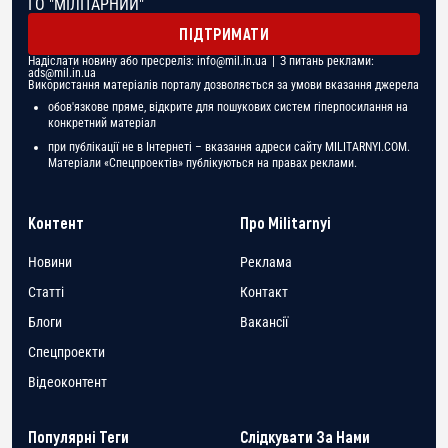
ГО "МІЛІТАРНИЙ"
ПІДТРИМАТИ
Надіслати новину або пресреліз:
info@mil.in.ua
| З питань реклами:
ads@mil.in.ua
Використання матеріалів порталу дозволяється за умови вказання джерела
обов'язкове пряме, відкрите для пошукових систем гіперпосилання на
конкретний матеріал
при публікації не в Інтернеті – вказання адреси сайту MILITARNYI.COM.
Матеріали «Спецпроектів» публікуються на правах реклами.
Контент
Про Militarnyi
Новини
Реклама
Статті
Контакт
Блоги
Вакансії
Спецпроекти
Відеоконтент
Популярні Теги
Слідкувати За Нами