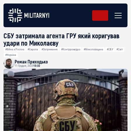
СБУ затримала агента ГРУ який коригував
удари по Миколаєву
#Війна з Росією
#Європа
#Затримання
#Контррозвідка
#Миколаївщина
#СБУ
#Світ
#Україна
Роман Приходько
11 Грудня, 2023
13:32