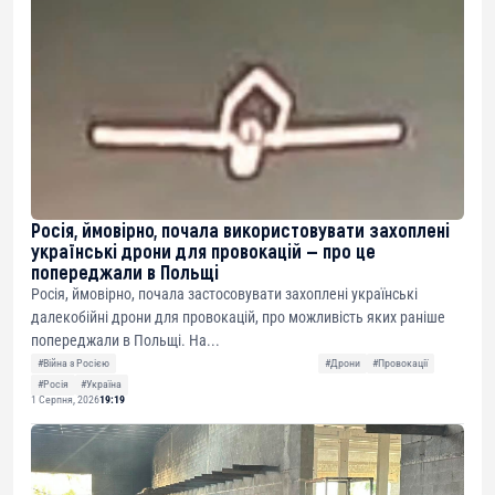
Росія, ймовірно, почала використовувати захоплені
українські дрони для провокацій — про це
попереджали в Польщі
Росія, ймовірно, почала застосовувати захоплені українські
далекобійні дрони для провокацій, про можливість яких раніше
попереджали в Польщі. На...
#Війна з Росією
#Дрони
#Провокації
#Росія
#Україна
1 Серпня, 2026
19:19