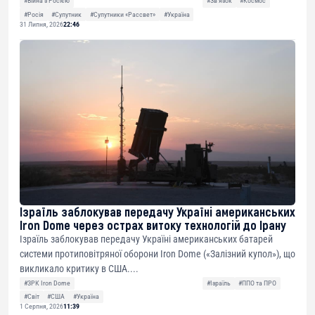
#Війна з Росією
#Звʼязок
#Космос
#Росія
#Супутник
#Супутники «Рассвет»
#Україна
31 Липня, 2026
22:46
Ізраїль заблокував передачу Україні американських
Iron Dome через острах витоку технологій до Ірану
Ізраїль заблокував передачу Україні американських батарей
системи протиповітряної оборони Iron Dome («Залізний купол»), що
викликало критику в США....
#ЗРК Iron Dome
#Ізраїль
#ППО та ПРО
#Світ
#США
#Україна
1 Серпня, 2026
11:39