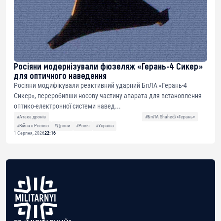
Росіяни модернізували фюзеляж «Герань-4 Сикер»
для оптичного наведення
Росіяни модифікували реактивний ударний БпЛА «Герань-4
Сикер», переробивши носову частину апарата для встановлення
оптико-електронної системи навед...
#Атака дронів
#БпЛА Shahed/«Герань»
#Війна з Росією
#Дрони
#Росія
#Україна
1 Серпня, 2026
22:16