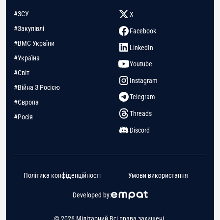
#ЗСУ
X
#Закупівлі
Facebook
#ВМС України
LinkedIn
#Україна
Youtube
#Світ
Instagram
#Війна З Росією
Telegram
#Європа
Threads
#Росія
Discord
Політика конфіденційності
Умови використання
Developed by:
© 2026 Мілітарний Всі права захищені.