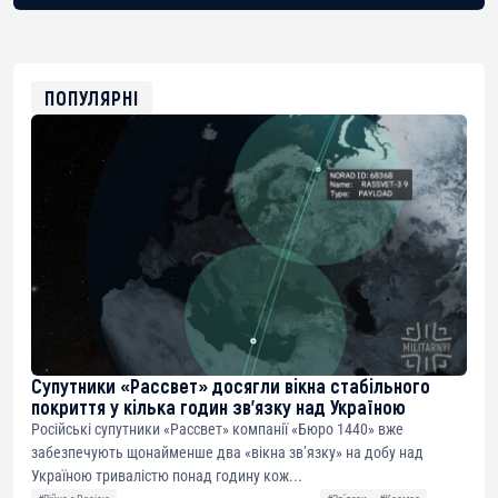
BTC
bc1qg0z99m95fte7kj8faa7h2kvnq92wvc53exe8gm
USDT
0x8676644fA7B6d328310283cAC1065Ae01d97CEe7
ETH
0xfD02863D3289416fcF50975c9DFda13623f97758
ПОПУЛЯРНІ
Супутники «Рассвет» досягли вікна стабільного
покриття у кілька годин зв’язку над Україною
Російські супутники «Рассвет» компанії «Бюро 1440» вже
забезпечують щонайменше два «вікна зв’язку» на добу над
Україною тривалістю понад годину кож...