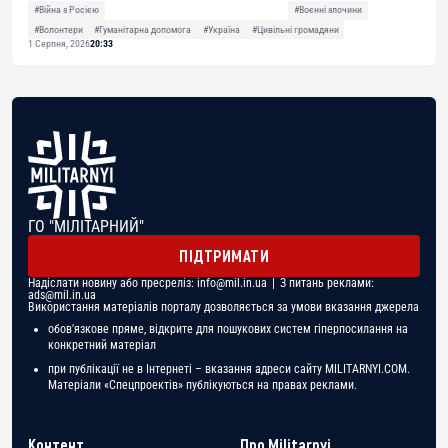
#Війна з Росією
#Воєнні злочини
#Волонтери
#Гуманітарна допомога
#Україна
#Цивільні громадяни
1 Серпня, 2026
20:33
ГО "МІЛІТАРНИЙ"
ПІДТРИМАТИ
Надіслати новину або пресреліз:
info@mil.in.ua
| З питань реклами:
ads@mil.in.ua
Використання матеріалів порталу дозволяється за умови вказання джерела
обов'язкове пряме, відкрите для пошукових систем гіперпосилання на
конкретний матеріал
при публікації не в Інтернеті – вказання адреси сайту MILITARNYI.COM.
Матеріали «Спецпроектів» публікуються на правах реклами.
Контент
Про Militarnyi