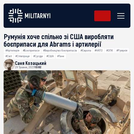
Румунія хоче спільно зі США виробляти
боєприпаси для Abrams і артилерії
#Артилерія
#Боєприпаси
#Виробництво боєприпасів
#Європа
#НАТО
#ОПК
#Румунія
#Світ
#Співпраця
#Сусіди
#США
#Танк
Саня Козацький
29 Травня, 2025
13:02