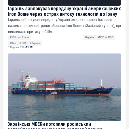
Ізраїль заблокував передачу Україні американських
Iron Dome через острах витоку технологій до Ірану
Ізраїль заблокував передачу Україні американських батарей
системи протиповітряної оборони Iron Dome («Залізний купол»), що
викликало критику в США....
#ЗРК Iron Dome
#Ізраїль
#ППО та ПРО
#Світ
#США
#Україна
1 Серпня, 2026
11:39
Українські МБЕКи потопили російський