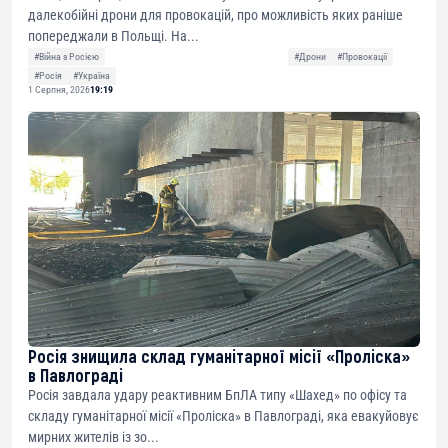
далекобійні дрони для провокацій, про можливість яких раніше
попереджали в Польщі. На...
#Війна з Росією
#Дрони
#Провокації
#Росія
#Україна
1 Серпня, 2026
19:19
Росія знищила склад гуманітарної місії «Проліска»
в Павлограді
Росія завдала удару реактивним БпЛА типу «Шахед» по офісу та
складу гуманітарної місії «Проліска» в Павлограді, яка евакуйовує
мирних жителів із зо...