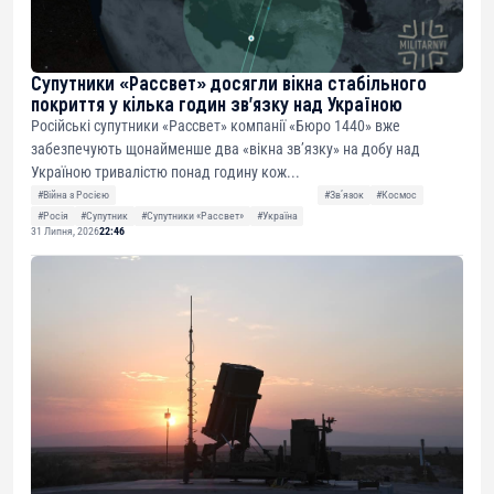
Супутники «Рассвет» досягли вікна стабільного
покриття у кілька годин зв’язку над Україною
Російські супутники «Рассвет» компанії «Бюро 1440» вже
забезпечують щонайменше два «вікна зв’язку» на добу над
Україною тривалістю понад годину кож...
#Війна з Росією
#Звʼязок
#Космос
#Росія
#Супутник
#Супутники «Рассвет»
#Україна
31 Липня, 2026
22:46