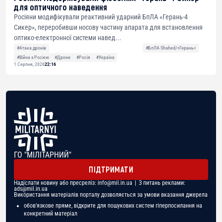
для оптичного наведення
Росіяни модифікували реактивний ударний БпЛА «Герань-4
Сикер», переробивши носову частину апарата для встановлення
оптико-електронної системи навед...
#Атака дронів
#БпЛА Shahed/«Герань»
#Війна з Росією
#Дрони
#Росія
#Україна
1 Серпня, 2026
22:16
ГО "МІЛІТАРНИЙ"
ПІДТРИМАТИ
Надіслати новину або пресреліз:
info@mil.in.ua
| З питань реклами:
ads@mil.in.ua
Використання матеріалів порталу дозволяється за умови вказання джерела
обов'язкове пряме, відкрите для пошукових систем гіперпосилання на
конкретний матеріал