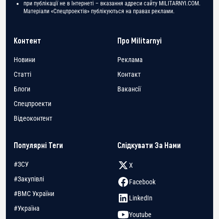
при публікації не в Інтернеті – вказання адреси сайту MILITARNYI.COM.
Матеріали «Спецпроектів» публікуються на правах реклами.
Контент
Про Militarnyi
Новини
Реклама
Статті
Контакт
Блоги
Вакансії
Спецпроекти
Відеоконтент
Популярні Теги
Слідкувати За Нами
#ЗСУ
X
#Закупівлі
Facebook
#ВМС України
LinkedIn
#Україна
Youtube