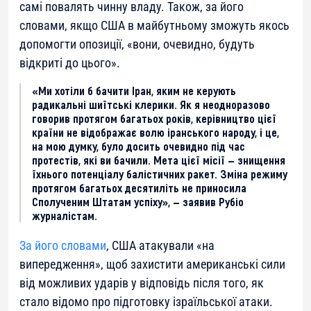
самі повалять чинну владу. Також, за його
словами, якщо США в майбутньому зможуть якось
допомогти опозиції, «вони, очевидно, будуть
відкриті до цього».
«Ми хотіли б бачити Іран, яким не керують
радикальні шиїтські клерики. Як я неодноразово
говорив протягом багатьох років, керівництво цієї
країни не відображає волю іранського народу, і це,
на мою думку, було досить очевидно під час
протестів, які ви бачили. Мета цієї місії — знищення
їхнього потенціалу балістичних ракет. Зміна режиму
протягом багатьох десятиліть не приносила
Сполученим Штатам успіху», — заявив Рубіо
журналістам.
За його словами
, США атакували «на
випередження», щоб захистити американські сили
від можливих ударів у відповідь після того, як
стало відомо про підготовку ізраїльської атаки.