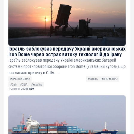
Ізраїль заблокував передачу Україні американських
Iron Dome через острах витоку технологій до Ірану
Ізраїль заблокував передачу Україні американських батарей
системи протиповітряної оборони Iron Dome («Залізний купол»), що
викликало критику в США....
#ЗРК Iron Dome
#Ізраїль
#ППО та ПРО
#Світ
#США
#Україна
1 Серпня, 2026
11:39