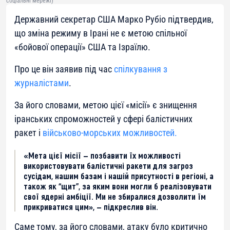
соціальні мережі)
Державний секретар США Марко Рубіо підтвердив,
що зміна режиму в Ірані не є метою спільної
«бойової операції» США та Ізраїлю.
Про це він заявив під час
спілкування з
журналістами
.
За його словами, метою цієї «місії» є знищення
іранських спроможностей у сфері балістичних
ракет і
військово-морських можливостей.
«Мета цієї місії — позбавити їх можливості
використовувати балістичні ракети для загроз
сусідам, нашим базам і нашій присутності в регіоні, а
також як “щит”, за яким вони могли б реалізовувати
свої ядерні амбіції. Ми не збиралися дозволити їм
прикриватися цим», — підкреслив він.
Саме тому, за його словами, атаку було критично