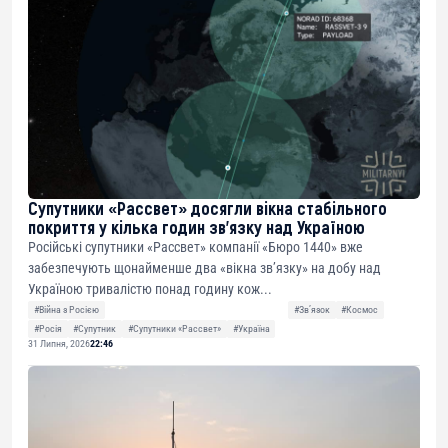
Супутники «Рассвет» досягли вікна стабільного
покриття у кілька годин зв’язку над Україною
Російські супутники «Рассвет» компанії «Бюро 1440» вже
забезпечують щонайменше два «вікна зв’язку» на добу над
Україною тривалістю понад годину кож...
#Війна з Росією
#Звʼязок
#Космос
#Росія
#Супутник
#Супутники «Рассвет»
#Україна
31 Липня, 2026
22:46