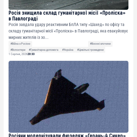
Росія знищила склад гуманітарної місії «Проліска»
в Павлограді
Росія завдала удару реактивним БпЛА типу «Шахед» по офісу та
складу гуманітарної місії «Проліска» в Павлограді, яка евакуйовує
мирних жителів із зо...
#Війна з Росією
#Воєнні злочини
#Волонтери
#Гуманітарна допомога
#Україна
#Цивільні громадяни
1 Серпня, 2026
20:33
Росіяни модернізували фюзеляж «Герань-4 Сикер»