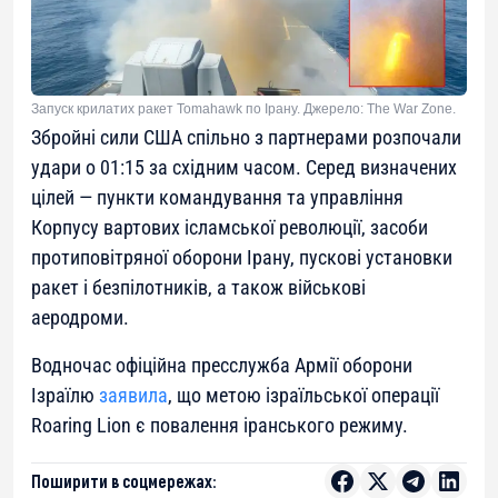
Запуск крилатих ракет Tomahawk по Ірану. Джерело: The War Zone.
Збройні сили США спільно з партнерами розпочали
удари о 01:15 за східним часом. Серед визначених
цілей — пункти командування та управління
Корпусу вартових ісламської революції, засоби
протиповітряної оборони Ірану, пускові установки
ракет і безпілотників, а також військові
аеродроми.
Водночас офіційна пресслужба Армії оборони
Ізраїлю
заявила
, що метою ізраїльської операції
Roaring Lion є повалення іранського режиму.
Поширити в соцмережах: