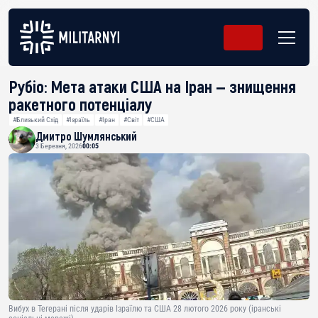
Рубіо: Мета атаки США на Іран — знищення
ракетного потенціалу
#Близький Схід
#Ізраїль
#Іран
#Світ
#США
Дмитро Шумлянський
3 Березня, 2026
00:05
Вибух в Тегерані після ударів Ізраїлю та США 28 лютого 2026 року (іранські