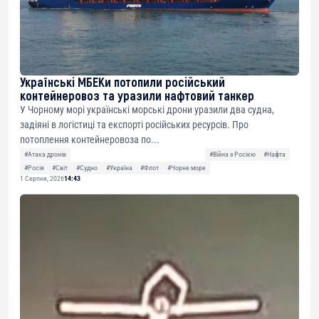
Українські МБЕКи потопили російський
контейнеровоз та уразили нафтовий танкер
У Чорному морі українські морські дрони уразили два судна,
задіяні в логістиці та експорті російських ресурсів. Про
потоплення контейнеровоза по...
#Атака дронів
#Війна з Росією
#Нафта
#Росія
#Світ
#Судно
#Україна
#Флот
#Чорне море
1 Серпня, 2026
14:43