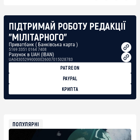
ПІДТРИМАЙ РОБОТУ РЕДАКЦІЇ
"МІЛІТАРНОГО"
Приватбанк ( Банківська карта )
5169 3351 0164 7408
Рахунок в UAH (IBAN)
UA043052990000026007015028783
PATREON
PAYPAL
КРИПТА
BTC
bc1qg0z99m95fte7kj8faa7h2kvnq92wvc53exe8gm
USDT
0x8676644fA7B6d328310283cAC1065Ae01d97CEe7
ETH
0xfD02863D3289416fcF50975c9DFda13623f97758
ПОПУЛЯРНІ