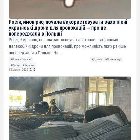
Росія, ймовірно, почала використовувати захоплені
українські дрони для провокацій — про це
попереджали в Польщі
Росія, ймовірно, почала застосовувати захоплені українські
далекобійні дрони для провокацій, про можливість яких раніше
попереджали в Польщі. На...
#Війна з Росією
#Дрони
#Провокації
#Росія
#Україна
1 Серпня, 2026
19:19