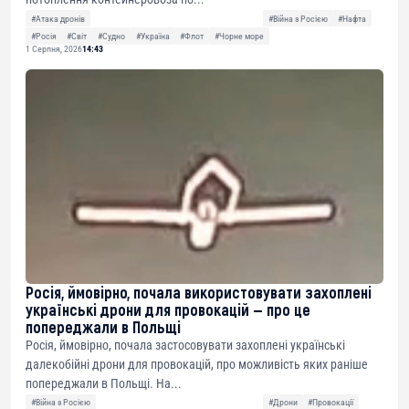
#Атака дронів
#Війна з Росією
#Нафта
#Росія
#Світ
#Судно
#Україна
#Флот
#Чорне море
1 Серпня, 2026
14:43
Росія, ймовірно, почала використовувати захоплені
українські дрони для провокацій — про це
попереджали в Польщі
Росія, ймовірно, почала застосовувати захоплені українські
далекобійні дрони для провокацій, про можливість яких раніше
попереджали в Польщі. На...
#Війна з Росією
#Дрони
#Провокації