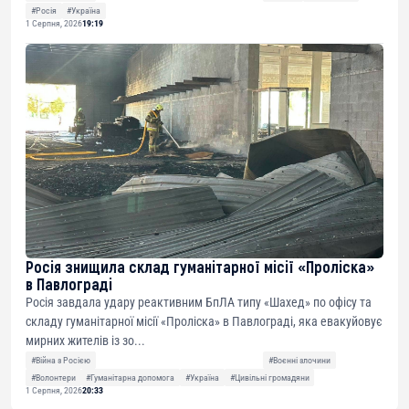
#Росія
#Україна
1 Серпня, 2026
19:19
Росія знищила склад гуманітарної місії «Проліска»
в Павлограді
Росія завдала удару реактивним БпЛА типу «Шахед» по офісу та
складу гуманітарної місії «Проліска» в Павлограді, яка евакуйовує
мирних жителів із зо...
#Війна з Росією
#Воєнні злочини
#Волонтери
#Гуманітарна допомога
#Україна
#Цивільні громадяни
1 Серпня, 2026
20:33