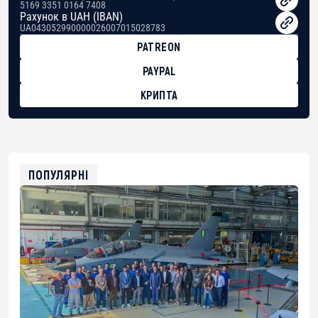
5169 3351 0164 7408
Рахунок в UAH (IBAN)
UA043052990000026007015028783
PATREON
PAYPAL
КРИПТА
BTC
bc1qg0z99m95fte7kj8faa7h2kvnq92wvc53exe8gm
USDT
0x8676644fA7B6d328310283cAC1065Ae01d97CEe7
ETH
0xfD02863D3289416fcF50975c9DFda13623f97758
ПОПУЛЯРНІ