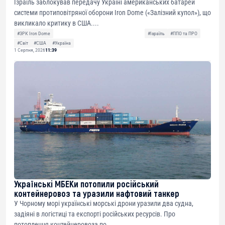
Ізраїль заблокував передачу Україні американських батарей
системи протиповітряної оборони Iron Dome («Залізний купол»), що
викликало критику в США....
#ЗРК Iron Dome
#Ізраїль
#ППО та ПРО
#Світ
#США
#Україна
1 Серпня, 2026
11:39
Українські МБЕКи потопили російський
контейнеровоз та уразили нафтовий танкер
У Чорному морі українські морські дрони уразили два судна,
задіяні в логістиці та експорті російських ресурсів. Про
потоплення контейнеровоза по...