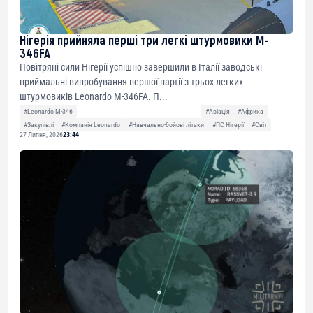
Нігерія прийняла перші три легкі штурмовики M-
346FA
Повітряні сили Нігерії успішно завершили в Італії заводські
приймальні випробування першої партії з трьох легких
штурмовиків Leonardo M-346FA. П...
#Leonardo M-346
#Авіація
#Африка
#Закупівлі
#Компанія Leonardo
#Навчально-бойові літаки
#ПС Нігерії
#Світ
27 Липня, 2026
23:44