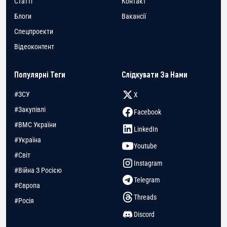
Статті
Контакт
Блоги
Вакансії
Спецпроекти
Відеоконтент
Популярні Теги
Слідкувати За Нами
#ЗСУ
X
#Закупівлі
Facebook
#ВМС України
LinkedIn
#Україна
Youtube
#Світ
Instagram
#Війна З Росією
Telegram
#Європа
Threads
#Росія
Discord