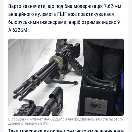
Варто зазначити, що подібна модернізація 7,62-мм
авіаційного кулемета ГШГ вже практикувалася
білоруськими інженерами, виріб отримав індекс 9-
А-622БМ.
Білоруський кулемет 9-А-622БМ з електродвигуном замість газового.
Джерело: білоруські ЗМІ.
Така модернізація окрім помітного зменшення ваги