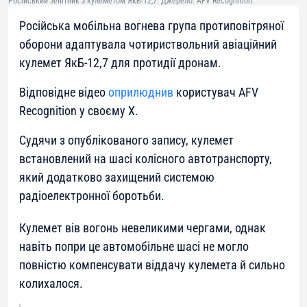
Російський зенітник з кулеметом ЯкБ-12,7. Джерело: AFV Recognition.
Російська мобільна вогнева група протиповітряної
оборони адаптувала чотириствольний авіаційний
кулемет ЯкБ-12,7 для протидії дронам.
Відповідне відео
оприлюднив
користувач AFV
Recognition у своєму Х.
Судячи з опублікованого запису, кулемет
встановлений на шасі колісного автотранспорту,
який додатково захищений системою
радіоелектронної боротьби.
Кулемет вів вогонь невеликими чергами, однак
навіть попри це автомобільне шасі не могло
повністю компенсувати віддачу кулемета й сильно
колихалося.