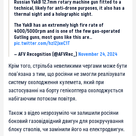
Russian YakB 12.7mm rotary machine gun fitted to a
technical, likely for anti-drone purposes, it also has a
thermal sight and a holographic sight.
The YakB has an extremely high fire rate of
4000/5000rpm and is one of the few gas-operated
Gatling guns, most guns like this are…
pic.twitter.com/hzl2JxeC1T
— AFV Recognition (@AFVRec_)
November 24, 2024
Крім того, стрільба невеликими чергами може бути
пов’язана з тим, що росіяни не змогли реалізувати
систему охолодження кулемета, який при
застосуванні на борту гелікоптера охолоджується
набігаючим потоком повітря.
Також з відео незрозуміло чи залишили росіяни
боковий газовідвідний двигун для розкручування
блоку стволів, чи замінили його на електродвигун.