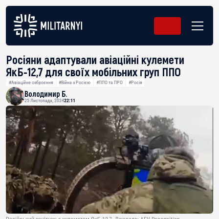
Росіяни адаптували авіаційні кулемети
ЯкБ-12,7 для своїх мобільних груп ППО
#Авіаційне озброєння
#Війна з Росією
#ППО та ПРО
#Росія
Володимир Б.
25 Листопада, 2024
22:11