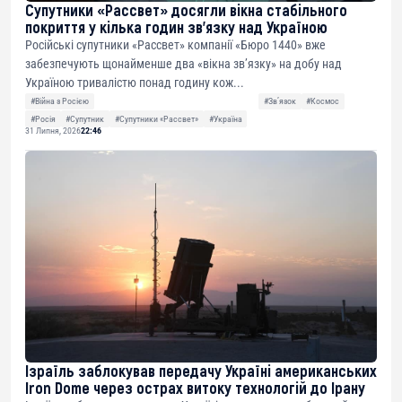
Супутники «Рассвет» досягли вікна стабільного
покриття у кілька годин зв’язку над Україною
Російські супутники «Рассвет» компанії «Бюро 1440» вже
забезпечують щонайменше два «вікна зв’язку» на добу над
Україною тривалістю понад годину кож...
#Війна з Росією
#Звʼязок
#Космос
#Росія
#Супутник
#Супутники «Рассвет»
#Україна
31 Липня, 2026
22:46
Ізраїль заблокував передачу Україні американських
Iron Dome через острах витоку технологій до Ірану