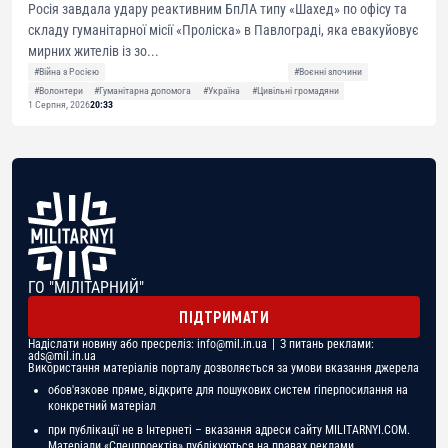
Росія завдала удару реактивним БпЛА типу «Шахед» по офісу та
складу гуманітарної місії «Проліска» в Павлограді, яка евакуйовує
мирних жителів із зо...
#Війна з Росією
#Воєнні злочини
#Волонтери
#Гуманітарна допомога
#Україна
#Цивільні громадяни
1 Серпня, 2026
20:33
ГО "МІЛІТАРНИЙ"
ПІДТРИМАТИ
Надіслати новину або пресреліз:
info@mil.in.ua
| З питань реклами:
ads@mil.in.ua
Використання матеріалів порталу дозволяється за умови вказання джерела
обов'язкове пряме, відкрите для пошукових систем гіперпосилання на
конкретний матеріал
при публікації не в Інтернеті – вказання адреси сайту MILITARNYI.COM.
Матеріали «Спецпроектів» публікуються на правах реклами.