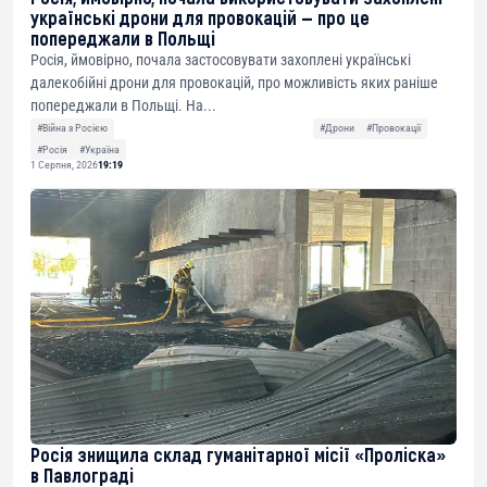
українські дрони для провокацій — про це
попереджали в Польщі
Росія, ймовірно, почала застосовувати захоплені українські
далекобійні дрони для провокацій, про можливість яких раніше
попереджали в Польщі. На...
#Війна з Росією
#Дрони
#Провокації
#Росія
#Україна
1 Серпня, 2026
19:19
Росія знищила склад гуманітарної місії «Проліска»
в Павлограді