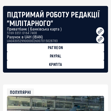
ПІДТРИМАЙ РОБОТУ РЕДАКЦІЇ
"МІЛІТАРНОГО"
Приватбанк ( Банківська карта )
5169 3351 0164 7408
Рахунок в UAH (IBAN)
UA043052990000026007015028783
PATREON
PAYPAL
КРИПТА
BTC
bc1qg0z99m95fte7kj8faa7h2kvnq92wvc53exe8gm
USDT
0x8676644fA7B6d328310283cAC1065Ae01d97CEe7
ETH
0xfD02863D3289416fcF50975c9DFda13623f97758
ПОПУЛЯРНІ