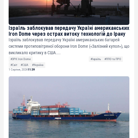
Ізраїль заблокував передачу Україні американських
Iron Dome через острах витоку технологій до Ірану
Ізраїль заблокував передачу Україні американських батарей
системи протиповітряної оборони Iron Dome («Залізний купол»), що
викликало критику в США....
#ЗРК Iron Dome
#Ізраїль
#ППО та ПРО
#Світ
#США
#Україна
1 Серпня, 2026
11:39