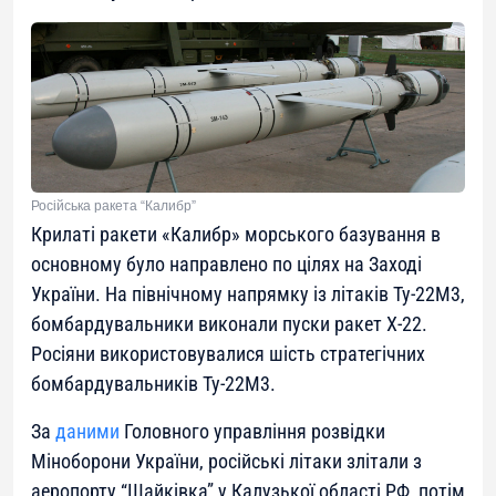
Російська ракета “Калибр”
Крилаті ракети «Калибр» морського базування в
основному було направлено по цілях на Заході
України. На північному напрямку із літаків Ту-22М3,
бомбардувальники виконали пуски ракет Х-22.
Росіяни використовувалися шість стратегічних
бомбардувальників Ту-22М3.
За
даними
Головного управління розвідки
Міноборони України, російські літаки злітали з
аеропорту “Шайківка” у Калузької області РФ, потім