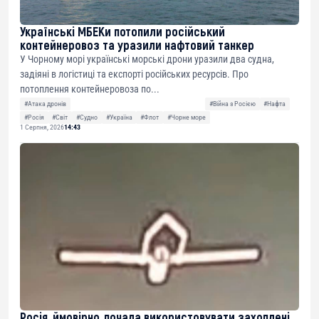
Українські МБЕКи потопили російський
контейнеровоз та уразили нафтовий танкер
У Чорному морі українські морські дрони уразили два судна,
задіяні в логістиці та експорті російських ресурсів. Про
потоплення контейнеровоза по...
#Атака дронів
#Війна з Росією
#Нафта
#Росія
#Світ
#Судно
#Україна
#Флот
#Чорне море
1 Серпня, 2026
14:43
Росія, ймовірно, почала використовувати захоплені