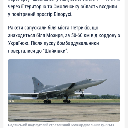
через її територію та Смоленську область входили
у повітряний простір Білорусі.
Ракети запускали біля міста Петриків, що
знаходиться біля Мозиря, за 50-60 км від кордону з
Україною. Після пуску бомбардувальники
поверталися до “Шайківки”.
Радянський надзвуковий стратегічний бомбардувальник Ту-22М3.