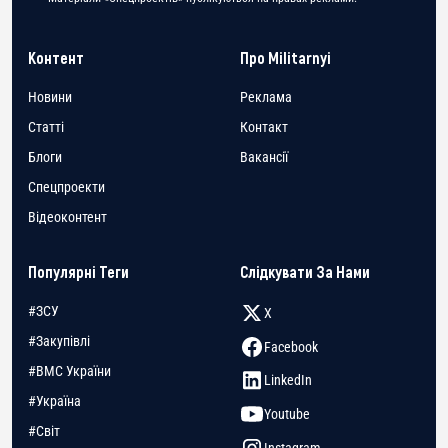
Контент
Про Militarnyi
Новини
Реклама
Статті
Контакт
Блоги
Вакансії
Спецпроекти
Відеоконтент
Популярні Теги
Слідкувати За Нами
#ЗСУ
X
#Закупівлі
Facebook
#ВМС України
LinkedIn
#Україна
Youtube
#Світ
Instagram