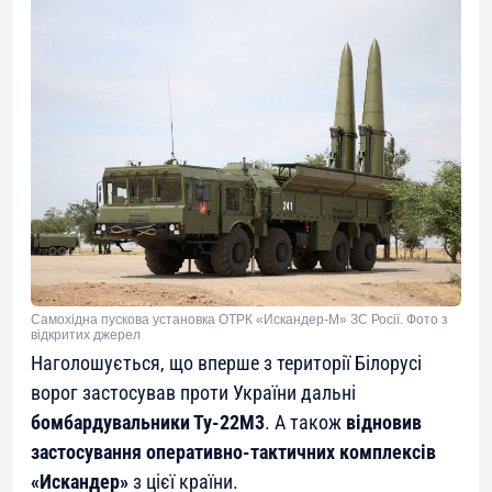
Самохідна пускова установка ОТРК «Искандер-М» ЗС Росії. Фото з
відкритих джерел
Наголошується, що вперше з території Білорусі
ворог застосував проти України дальні
бомбардувальники Ту-22М3
. А також
відновив
застосування оперативно-тактичних комплексів
«Искандер»
з цієї країни.