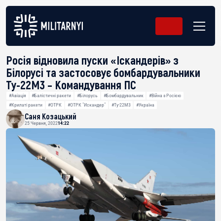
Росія відновила пуски «Іскандерів» з
Білорусі та застосовує бомбардувальники
Ту-22М3 – Командування ПС
#Авіація
#Балістичні ракети
#Білорусь
#Бомбардувальник
#Війна з Росією
#Крилаті ракети
#ОТРК
#ОТРК "Искандер"
#Ту-22М3
#Україна
Саня Козацький
25 Червня, 2022
14:22