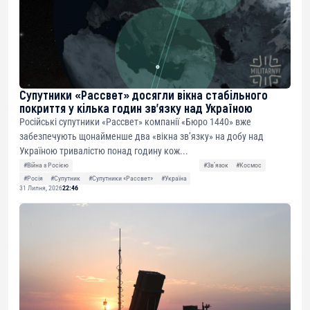
Супутники «Рассвет» досягли вікна стабільного
покриття у кілька годин зв’язку над Україною
Російські супутники «Рассвет» компанії «Бюро 1440» вже
забезпечують щонайменше два «вікна зв’язку» на добу над
Україною тривалістю понад годину кож...
#Війна з Росією
#Звʼязок
#Космос
#Росія
#Супутник
#Супутники «Рассвет»
#Україна
31 Липня, 2026
22:46