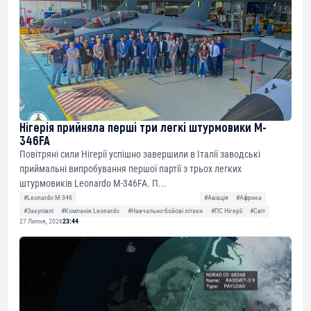
Нігерія прийняла перші три легкі штурмовики M-
346FA
Повітряні сили Нігерії успішно завершили в Італії заводські
приймальні випробування першої партії з трьох легких
штурмовиків Leonardo M-346FA. П...
#Leonardo M-346
#Авіація
#Африка
#Закупівлі
#Компанія Leonardo
#Навчально-бойові літаки
#ПС Нігерії
#Світ
27 Липня, 2026
23:44