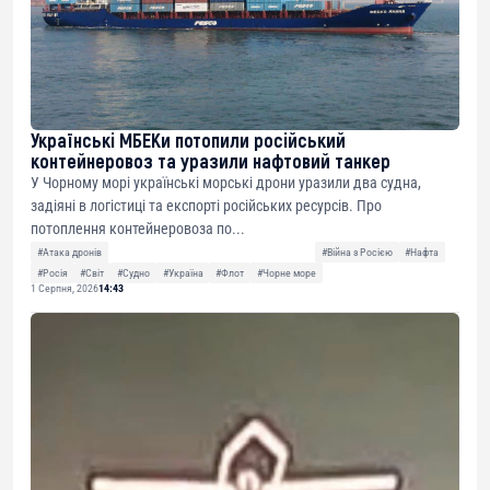
Українські МБЕКи потопили російський
контейнеровоз та уразили нафтовий танкер
У Чорному морі українські морські дрони уразили два судна,
задіяні в логістиці та експорті російських ресурсів. Про
потоплення контейнеровоза по...
#Атака дронів
#Війна з Росією
#Нафта
#Росія
#Світ
#Судно
#Україна
#Флот
#Чорне море
1 Серпня, 2026
14:43