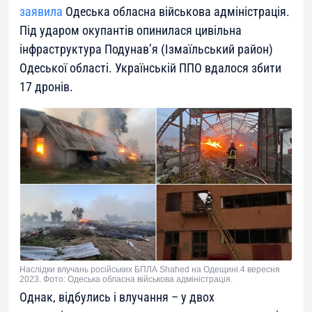
заявила
Одеська обласна військова адміністрація.
Під ударом окупантів опинилася цивільна
інфраструктура Подунавʼя (Ізмаїльський район)
Одеської області. Українській ППО вдалося збити
17 дронів.
Наслідки влучань російських БПЛА Shahed на Одещині.4 вересня
2023. Фото: Одеська обласна військова адміністрація.
Однак, відбулись і влучання – у двох