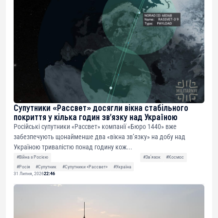
Супутники «Рассвет» досягли вікна стабільного
покриття у кілька годин зв’язку над Україною
Російські супутники «Рассвет» компанії «Бюро 1440» вже
забезпечують щонайменше два «вікна зв’язку» на добу над
Україною тривалістю понад годину кож...
#Війна з Росією
#Звʼязок
#Космос
#Росія
#Супутник
#Супутники «Рассвет»
#Україна
31 Липня, 2026
22:46