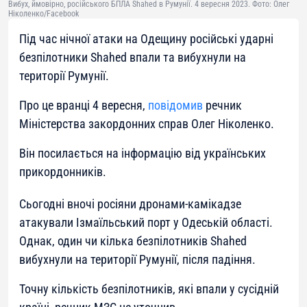
Вибух, ймовірно, російського БПЛА Shahed в Румунії. 4 вересня 2023. Фото: Олег
Ніколенко/Facebook
Під час нічної атаки на Одещину російські ударні
безпілотники Shahed впали та вибухнули на
території Румунії.
Про це вранці 4 вересня,
повідомив
речник
Міністерства закордонних справ Олег Ніколенко.
Він посилається на інформацію від українських
прикордонників.
Сьогодні вночі росіяни дронами-камікадзе
атакували Ізмаїльський порт у Одеській області.
Однак, один чи кілька безпілотників Shahed
вибухнули на території Румунії, після падіння.
Точну кількість безпілотників, які впали у сусідній