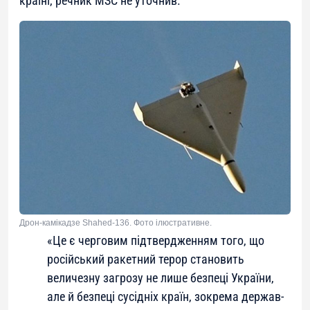
країні, речник МЗС не уточнив.
Дрон-камікадзе Shahed-136. Фото ілюстративне.
«Це є черговим підтвердженням того, що
російський ракетний терор становить
величезну загрозу не лише безпеці України,
але й безпеці сусідніх країн, зокрема держав-