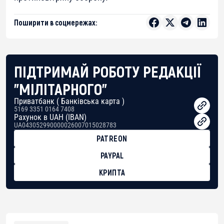
Поширити в соцмережах:
ПІДТРИМАЙ РОБОТУ РЕДАКЦІЇ
"МІЛІТАРНОГО"
Приватбанк ( Банківська карта )
5169 3351 0164 7408
Рахунок в UAH (IBAN)
UA043052990000026007015028783
PATREON
PAYPAL
КРИПТА
BTC
bc1qg0z99m95fte7kj8faa7h2kvnq92wvc53exe8gm
USDT
0x8676644fA7B6d328310283cAC1065Ae01d97CEe7
ETH