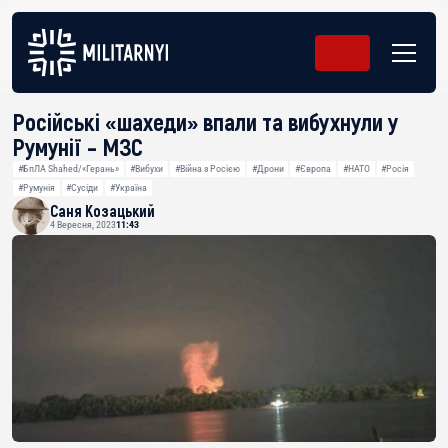
Російські «шахеди» впали та вибухнули у
Румунії – МЗС
#БпЛА Shahed/«Герань»
#Вибухи
#Війна з Росією
#Дрони
#Європа
#НАТО
#Росія
#Румунія
#Сусіди
#Україна
Саня Козацький
4 Вересня, 2023
11:43