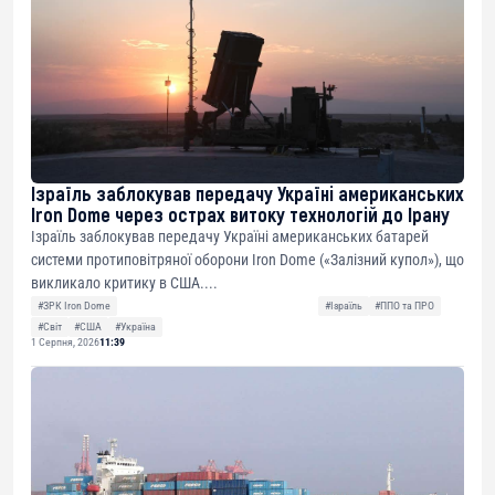
Ізраїль заблокував передачу Україні американських
Iron Dome через острах витоку технологій до Ірану
Ізраїль заблокував передачу Україні американських батарей
системи протиповітряної оборони Iron Dome («Залізний купол»), що
викликало критику в США....
#ЗРК Iron Dome
#Ізраїль
#ППО та ПРО
#Світ
#США
#Україна
1 Серпня, 2026
11:39