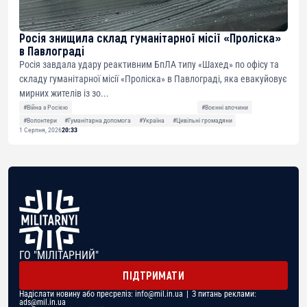
Росія знищила склад гуманітарної місії «Проліска»
в Павлограді
Росія завдала удару реактивним БпЛА типу «Шахед» по офісу та
складу гуманітарної місії «Проліска» в Павлограді, яка евакуйовує
мирних жителів із зо...
#Війна з Росією
#Воєнні злочини
#Волонтери
#Гуманітарна допомога
#Україна
#Цивільні громадяни
1 Серпня, 2026
20:33
ГО "МІЛІТАРНИЙ"
ПІДТРИМАТИ
Надіслати новину або пресреліз:
info@mil.in.ua
| З питань реклами:
ads@mil.in.ua