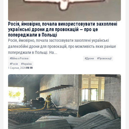
Росія, ймовірно, почала використовувати захоплені
українські дрони для провокацій — про це
попереджали в Польщі
Росія, ймовірно, почала застосовувати захоплені українські
далекобійні дрони для провокацій, про можливість яких раніше
попереджали в Польщі. На...
#Війна з Росією
#Дрони
#Провокації
#Росія
#Україна
1 Серпня, 2026
19:19