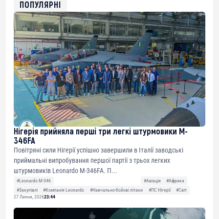
0xfD02863D3289416fcF50975c9DFda13623f97758
ПОПУЛЯРНІ
Нігерія прийняла перші три легкі штурмовики M-
346FA
Повітряні сили Нігерії успішно завершили в Італії заводські
приймальні випробування першої партії з трьох легких
штурмовиків Leonardo M-346FA. П...
#Leonardo M-346
#Авіація
#Африка
#Закупівлі
#Компанія Leonardo
#Навчально-бойові літаки
#ПС Нігерії
#Світ
27 Липня, 2026
23:44