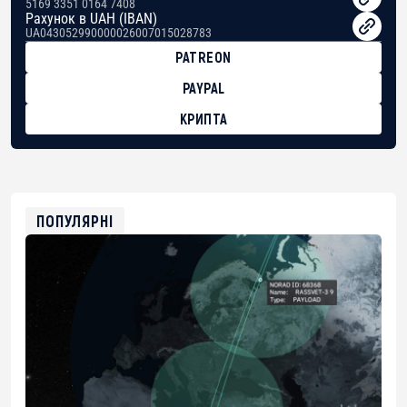
5169 3351 0164 7408
Рахунок в UAH (IBAN)
UA043052990000026007015028783
PATREON
PAYPAL
КРИПТА
BTC
bc1qg0z99m95fte7kj8faa7h2kvnq92wvc53exe8gm
USDT
0x8676644fA7B6d328310283cAC1065Ae01d97CEe7
ETH
0xfD02863D3289416fcF50975c9DFda13623f97758
ПОПУЛЯРНІ