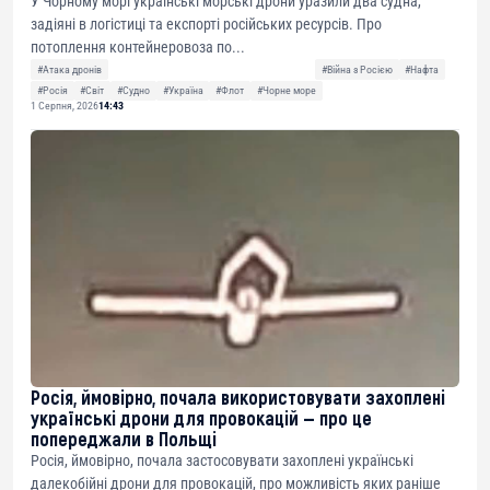
У Чорному морі українські морські дрони уразили два судна,
задіяні в логістиці та експорті російських ресурсів. Про
потоплення контейнеровоза по...
#Атака дронів
#Війна з Росією
#Нафта
#Росія
#Світ
#Судно
#Україна
#Флот
#Чорне море
1 Серпня, 2026
14:43
Росія, ймовірно, почала використовувати захоплені
українські дрони для провокацій — про це
попереджали в Польщі
Росія, ймовірно, почала застосовувати захоплені українські
далекобійні дрони для провокацій, про можливість яких раніше