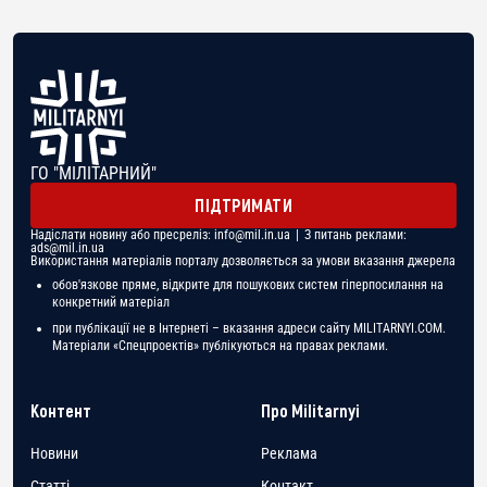
ГО "МІЛІТАРНИЙ"
ПІДТРИМАТИ
Надіслати новину або пресреліз:
info@mil.in.ua
| З питань реклами:
ads@mil.in.ua
Використання матеріалів порталу дозволяється за умови вказання джерела
обов'язкове пряме, відкрите для пошукових систем гіперпосилання на
конкретний матеріал
при публікації не в Інтернеті – вказання адреси сайту MILITARNYI.COM.
Матеріали «Спецпроектів» публікуються на правах реклами.
Контент
Про Militarnyi
Новини
Реклама
Статті
Контакт