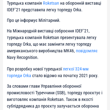
Турецька компанія
Roketsan
на оборонній виставці
IDEF’21 представила легку торпеду Orka.
Про це інформує Мілітарний.
На Міжнародній виставці озброєння IDEF’21,
турецька компанія Roketsan презентувала легку
торпеду Orka, що має замінити легку торпеду
американського виробництва MK46,
повідомляє
Navy Recognition.
Про розробку нової турецької
легкої 324-мм
торпеди Orka
стало відомо на початку 2021 року.
За словами глави Управління оборонної
промисловості Туреччини (SSB), торпеду проєктує і
виготовляє компанія Roketsan. Також в якості
субпідрядника до проєкту залучається оборонна