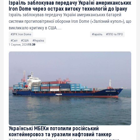
Ізраїль заблокував передачу Україні американських
Iron Dome через острах витоку технологій до Ірану
Ізраїль заблокував передачу Україні американських батарей
системи протиповітряної оборони Iron Dome («Залізний купол»), що
викликало критику в США....
#ЗРК Iron Dome
#Ізраїль
#ППО та ПРО
#Світ
#США
#Україна
1 Серпня, 2026
11:39
Українські МБЕКи потопили російський
контейнеровоз та уразили нафтовий танкер