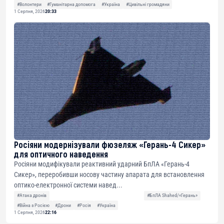
#Волонтери
#Гуманітарна допомога
#Україна
#Цивільні громадяни
1 Серпня, 2026
20:33
Росіяни модернізували фюзеляж «Герань-4 Сикер»
для оптичного наведення
Росіяни модифікували реактивний ударний БпЛА «Герань-4
Сикер», переробивши носову частину апарата для встановлення
оптико-електронної системи навед...
#Атака дронів
#БпЛА Shahed/«Герань»
#Війна з Росією
#Дрони
#Росія
#Україна
1 Серпня, 2026
22:16