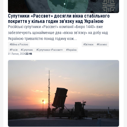
Супутники «Рассвет» досягли вікна стабільного
покриття у кілька годин зв’язку над Україною
Російські супутники «Рассвет» компанії «Бюро 1440» вже
забезпечують щонайменше два «вікна зв’язку» на добу над
Україною тривалістю понад годину кож...
#Війна з Росією
#Звʼязок
#Космос
#Росія
#Супутник
#Супутники «Рассвет»
#Україна
31 Липня, 2026
22:46