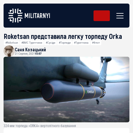
Roketsan представила легку торпеду Orka
#Roketsan
#ВМС Туреччини
#Сусіди
#Торпеди
#Туреччина
#Флот
Саня Козацький
21 Серпня, 2021
15:07
324-мм торпеда «ORKA» вертолітного базування