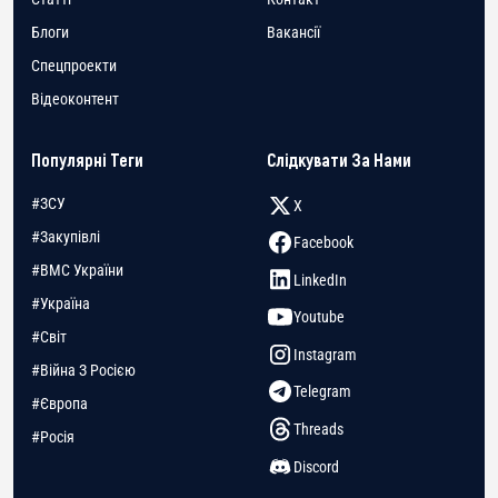
Блоги
Вакансії
Спецпроекти
Відеоконтент
Популярні Теги
Слідкувати За Нами
#ЗСУ
X
#Закупівлі
Facebook
#ВМС України
LinkedIn
#Україна
Youtube
#Світ
Instagram
#Війна З Росією
Telegram
#Європа
Threads
#Росія
Discord