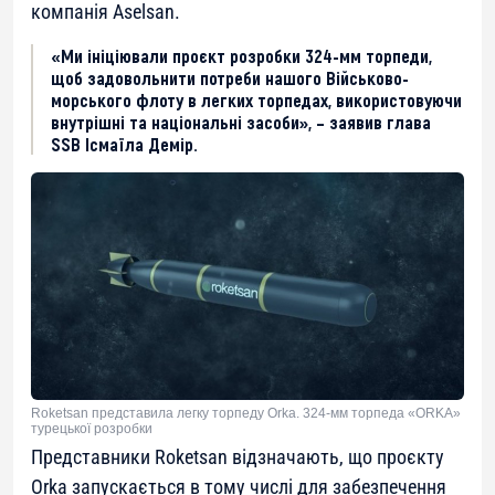
компанія Aselsan.
«Ми ініціювали проєкт розробки 324-мм торпеди,
щоб задовольнити потреби нашого Військово-
морського флоту в легких торпедах, використовуючи
внутрішні та національні засоби», – заявив глава
SSB Ісмаїла Демір.
Roketsan представила легку торпеду Orka. 324-мм торпеда «ORKA»
турецької розробки
Представники Roketsan відзначають, що проєкту
Orka запускається в тому числі для забезпечення