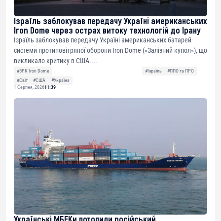
Ізраїль заблокував передачу Україні американських
Iron Dome через острах витоку технологій до Ірану
Ізраїль заблокував передачу Україні американських батарей
системи протиповітряної оборони Iron Dome («Залізний купол»), що
викликало критику в США....
#ЗРК Iron Dome
#Ізраїль
#ППО та ПРО
#Світ
#США
#Україна
1 Серпня, 2026
11:39
Українські МБЕКи потопили російський