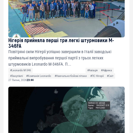
Нігерія прийняла перші три легкі штурмовики M-
346FA
Повітряні сили Нігерії успішно завершили в Італії заводські
приймальні випробування першої партії з трьох легких
штурмовиків Leonardo M-346FA. П...
#Leonardo M-346
#Авіація
#Африка
#Закупівлі
#Компанія Leonardo
#Навчально-бойові літаки
#ПС Нігерії
#Світ
27 Липня, 2026
23:44