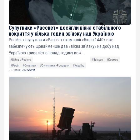
Супутники «Рассвет» досягли вікна стабільного
покриття у кілька годин зв’язку над Україною
Російські супутники «Рассвет» компанії «Бюро 1440» вже
забезпечують щонайменше два «вікна зв’язку» на добу над
Україною тривалістю понад годину кож...
#Війна з Росією
#Звʼязок
#Космос
#Росія
#Супутник
#Супутники «Рассвет»
#Україна
31 Липня, 2026
22:46