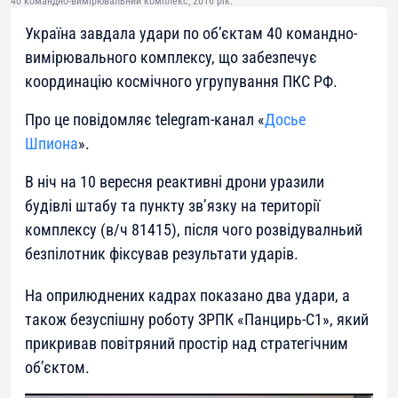
40 командно-вимірювальний комплекс, 2016 рік.
Україна завдала удари по об’єктам 40 командно-
вимірювального комплексу, що забезпечує
координацію космічного угрупування ПКС РФ.
Про це повідомляє telegram-канал «
Досье
Шпиона
».
В ніч на 10 вересня реактивні дрони уразили
будівлі штабу та пункту зв’язку на території
комплексу (в/ч 81415), після чого розвідувалньий
безпілотник фіксував результати ударів.
На оприлюднених кадрах показано два удари, а
також безуспішну роботу ЗРПК «Панцирь-С1», який
прикривав повітряний простір над стратегічним
об’єктом.