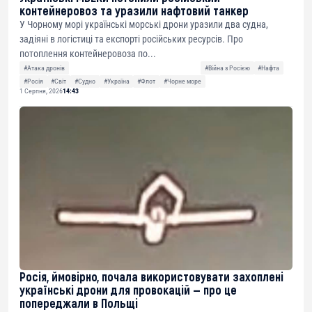
контейнеровоз та уразили нафтовий танкер
У Чорному морі українські морські дрони уразили два судна,
задіяні в логістиці та експорті російських ресурсів. Про
потоплення контейнеровоза по...
#Атака дронів
#Війна з Росією
#Нафта
#Росія
#Світ
#Судно
#Україна
#Флот
#Чорне море
1 Серпня, 2026
14:43
Росія, ймовірно, почала використовувати захоплені
українські дрони для провокацій — про це
попереджали в Польщі