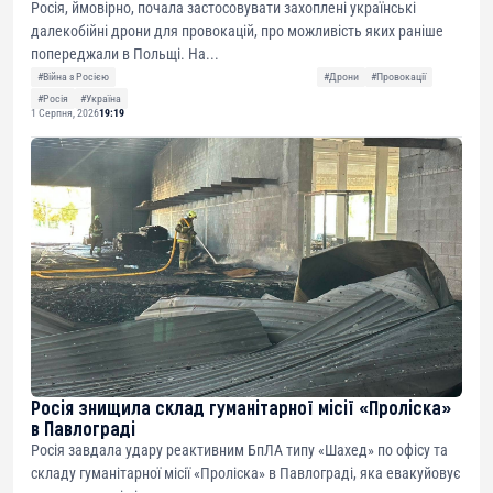
Росія, ймовірно, почала застосовувати захоплені українські
далекобійні дрони для провокацій, про можливість яких раніше
попереджали в Польщі. На...
#Війна з Росією
#Дрони
#Провокації
#Росія
#Україна
1 Серпня, 2026
19:19
Росія знищила склад гуманітарної місії «Проліска»
в Павлограді
Росія завдала удару реактивним БпЛА типу «Шахед» по офісу та
складу гуманітарної місії «Проліска» в Павлограді, яка евакуйовує