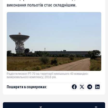
виконання польотів стає складнішим.
Радіотелескоп РТ-70 на території нинішнього 40 командно-
вимірювального комплексу, 2016 рік.
Поширити в соцмережах: