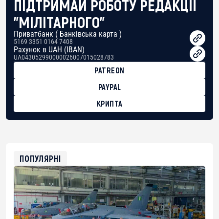
ПІДТРИМАЙ РОБОТУ РЕДАКЦІЇ
"МІЛІТАРНОГО"
Приватбанк ( Банківська карта )
5169 3351 0164 7408
Рахунок в UAH (IBAN)
UA043052990000026007015028783
PATREON
PAYPAL
КРИПТА
BTC
bc1qg0z99m95fte7kj8faa7h2kvnq92wvc53exe8gm
USDT
0x8676644fA7B6d328310283cAC1065Ae01d97CEe7
ETH
0xfD02863D3289416fcF50975c9DFda13623f97758
ПОПУЛЯРНІ