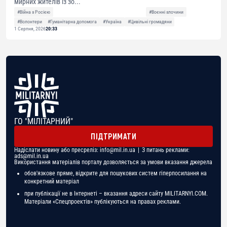
мирних жителів із зо...
#Війна з Росією
#Воєнні злочини
#Волонтери
#Гуманітарна допомога
#Україна
#Цивільні громадяни
1 Серпня, 2026
20:33
ГО "МІЛІТАРНИЙ"
ПІДТРИМАТИ
Надіслати новину або пресреліз:
info@mil.in.ua
| З питань реклами:
ads@mil.in.ua
Використання матеріалів порталу дозволяється за умови вказання джерела
обов'язкове пряме, відкрите для пошукових систем гіперпосилання на
конкретний матеріал
при публікації не в Інтернеті – вказання адреси сайту MILITARNYI.COM.
Матеріали «Спецпроектів» публікуються на правах реклами.