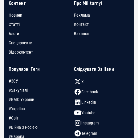
Контент
Про Militarnyi
Новини
Реклама
Статті
Контакт
Блоги
Вакансії
Спецпроекти
Відеоконтент
Популярні Теги
Слідкувати За Нами
#ЗСУ
X
#Закупівлі
Facebook
#ВМС України
LinkedIn
#Україна
Youtube
#Світ
Instagram
#Війна З Росією
Telegram
#Європа