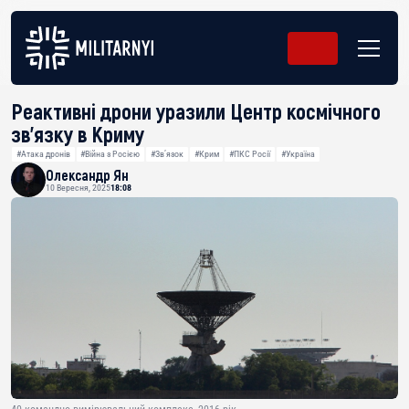
Реактивні дрони уразили Центр космічного
зв’язку в Криму
#Атака дронів
#Війна з Росією
#Звʼязок
#Крим
#ПКС Росії
#Україна
Олександр Ян
10 Вересня, 2025
18:08