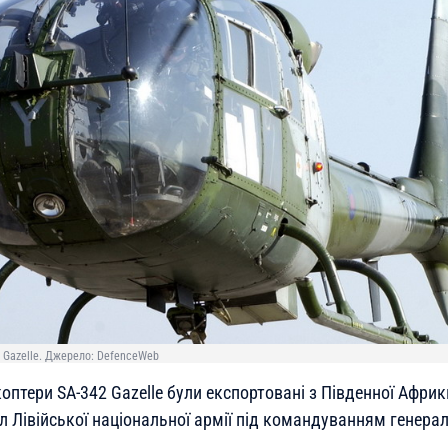
 Gazelle. Джерело: DefenceWeb
оптери SA-342 Gazelle були експортовані з Південної Африки
л Лівійської національної армії під командуванням генера