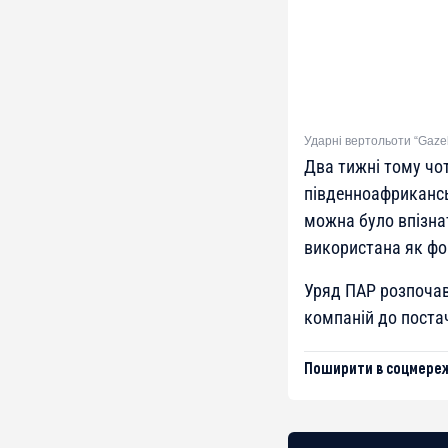
Ударні вертольоти “Gazel
Два тижні тому чот
південноафрикансь
можна було впізна
використана як фо
Уряд ПАР розпочав 
компаній до постач
Поширити в соцмереж