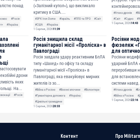
алістю понад
(«Залізний купол»), що викликало
контейнеровоза
критику в США....
#Атака дронів
#Ві
осмос
#Росія
#ЗРК Iron Dome
#Ізраїль
#ППО та ПРО
#Світ
#Світ
#Судно
#У
1 Серпня, 2026
14:43
ет»
#Україна
#США
#Україна
1 Серпня, 2026
11:39
чала
Росія знищила склад
Росіяни мод
ахоплені
гуманітарної місії «Проліска» в
фюзеляж «Г
ля
Павлограді
для оптично
е
Росія завдала удару реактивним БпЛА
Росіяни модиф
льщі
типу «Шахед» по офісу та складу
ударний БпЛА «
 застосовувати
гуманітарної місії «Проліска» в
переробивши н
лекобійні дрони
Павлограді, яка евакуйовує мирних
для встановлен
ливість яких
жителів із зо...
системи навед.
ольщі. На...
#Війна з Росією
#Воєнні злочини
#Волонтери
#Атака дронів
#Б
овокації
#Росія
#Гуманітарна допомога
#Україна
#Війна з Росією
#
1 Серпня, 2026
22:16
#Цивільні громадяни
1 Серпня, 2026
20:33
Контент
Про Militarn