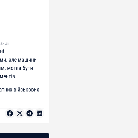
анції
ні
ами, але машини
ям, могла бути
ментів.
атних військових