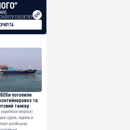
НОГО"
BAN)
26007015028783
КРИПТА
МБЕКи потопили
контейнеровоз та
фтовий танкер
 українські морські
ва судна, задіяні в
спорті російських
потоплення