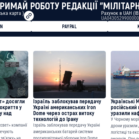
РИМАЙ РОБОТУ РЕДАКЦІЇ "МІЛІТАР
ька карта )
Рахунок в UAH (I
UA0430529900000
ON
PAYPAL
8faa7h2kvnq92wvc53exe8gm
8310283cAC1065Ae01d97CEe7
cF50975c9DFda13623f97758
т» досягли
Ізраїль заблокував передачу
Українські 
покриття у
Україні американських Iron
російський 
ку над
Dome через острах витоку
уразили на
технологій до Ірану
У Чорному морі
ссвет» компанії
Ізраїль заблокував передачу Україні
дрони уразили д
печують
американських батарей системи
логістиці та ек
зв’язку» на
протиповітряної оборони Iron Dome
ресурсів. Про 