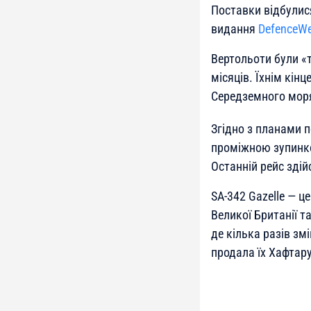
Поставки відбулис
видання
DefenceW
Вертольоти були «т
місяців. Їхнім кін
Середземного мор
Згідно з планами п
проміжною зупинко
Останній рейс здійс
SA-342 Gazelle — ц
Великої Британії т
де кілька разів зм
продала їх Хафтару