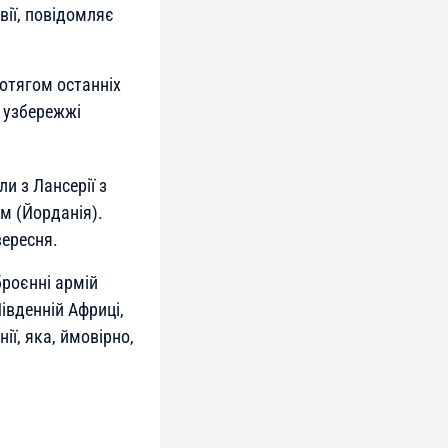
вії, повідомляє
ротягом останніх
а узбережжі
и з Лансерії з
м (Йорданія).
вересня.
броєнні армій
Південній Африці,
ії, яка, ймовірно,