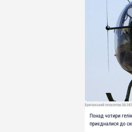
Британський гелікоптер SA-342
Понад чотири гелік
приєдналися до си