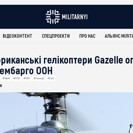
ВІДЕОКОНТЕНТ
СПЕЦПРОЕКТИ
ПРО НАС
АЛЬЯНС МІЛІТ
риканські гелікоптери Gazelle о
и ембарго ООН
#Лівія
#ООН
#ПАР
#Санкції
#Світ
о