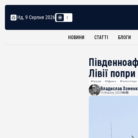
Нд, 9 Серпня 2026
НОВИНИ
СТАТТІ
БЛОГИ
Південноаф
Лівії попр
#Авіація
#Африка
#Гелікоптери
Владислав Хоменк
14 Жовтня, 2025
14:55