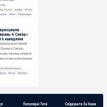
 по...
йна з Росією
#Нафта
#Росія
країна
#Флот
#Чорне море
ернізували
ерань-4 Сикер»
го наведення
ікували реактивний
Герань-4 Сикер»,
осову частину апарата
ня оптико-електронної
..
пЛА Shahed/«Герань»
Дрони
#Росія
#Україна
yi
Популярні Теги
Слідкувати За Нами