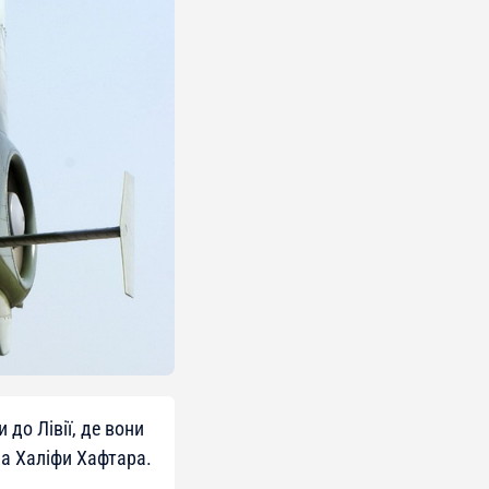
 до Лівії, де вони
ла Халіфи Хафтара.