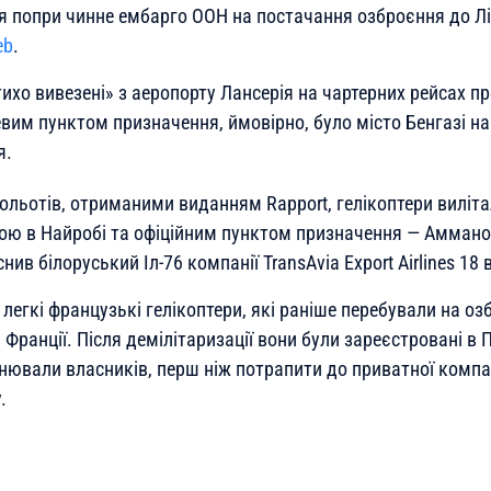
я попри чинне ембарго ООН на постачання озброєння до Лі
eb
.
ихо вивезені» з аеропорту Лансерія на чартерних рейсах п
цевим пунктом призначення, ймовірно, було місто Бенгазі н
я.
ольотів, отриманими виданням Rapport, гелікоптери вилітал
ю в Найробі та офіційним пунктом призначення — Аммано
нив білоруський Іл-76 компанії TransAvia Export Airlines 18 
е легкі французькі гелікоптери, які раніше перебували на оз
а Франції. Після демілітаризації вони були зареєстровані в 
інювали власників, перш ніж потрапити до приватної компан
.