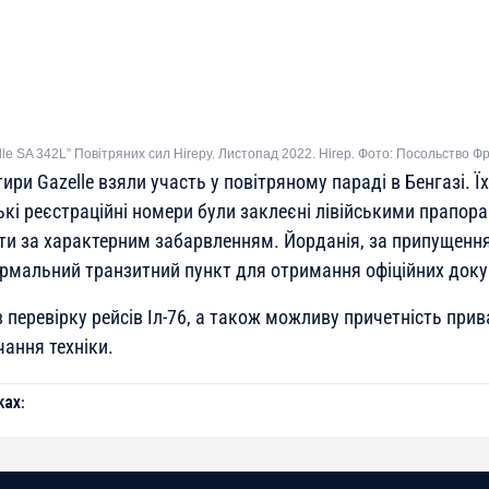
le SA 342L” Повітряних сил Нігеру. Листопад 2022. Нігер. Фото: Посольство Фр
ири Gazelle взяли участь у повітряному параді в Бенгазі. Їх
кі реєстраційні номери були заклеєні лівійськими прапор
ти за характерним забарвленням. Йорданія, за припущенн
рмальний транзитний пункт для отримання офіційних доку
перевірку рейсів Іл-76, а також можливу причетність прив
ання техніки.
ах: