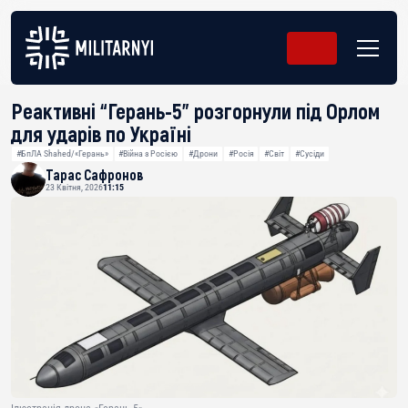
Реактивні “Герань-5” розгорнули під Орлом
для ударів по Україні
#БпЛА Shahed/«Герань»
#Війна з Росією
#Дрони
#Росія
#Світ
#Сусіди
Тарас Сафронов
23 Квітня, 2026
11:15