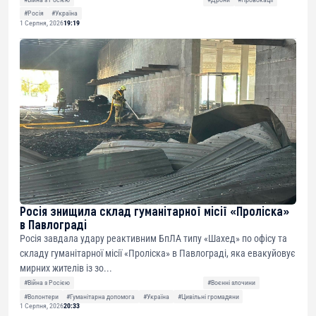
#Росія
#Україна
1 Серпня, 2026
19:19
Росія знищила склад гуманітарної місії «Проліска»
в Павлограді
Росія завдала удару реактивним БпЛА типу «Шахед» по офісу та
складу гуманітарної місії «Проліска» в Павлограді, яка евакуйовує
мирних жителів із зо...
#Війна з Росією
#Воєнні злочини
#Волонтери
#Гуманітарна допомога
#Україна
#Цивільні громадяни
1 Серпня, 2026
20:33