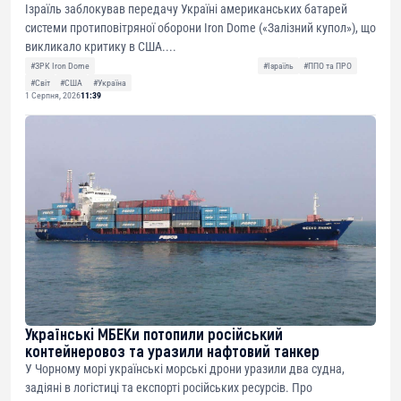
Ізраїль заблокував передачу Україні американських батарей
системи протиповітряної оборони Iron Dome («Залізний купол»), що
викликало критику в США....
#ЗРК Iron Dome
#Ізраїль
#ППО та ПРО
#Світ
#США
#Україна
1 Серпня, 2026
11:39
Українські МБЕКи потопили російський
контейнеровоз та уразили нафтовий танкер
У Чорному морі українські морські дрони уразили два судна,
задіяні в логістиці та експорті російських ресурсів. Про