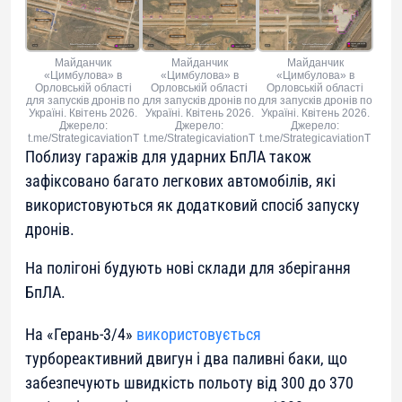
Майданчик
Майданчик
Майданчик
«Цимбулова» в
«Цимбулова» в
«Цимбулова» в
Орловській області
Орловській області
Орловській області
для запусків дронів по
для запусків дронів по
для запусків дронів по
Україні. Квітень 2026.
Україні. Квітень 2026.
Україні. Квітень 2026.
Джерело:
Джерело:
Джерело:
t.me/StrategicaviationT
t.me/StrategicaviationT
t.me/StrategicaviationT
Поблизу гаражів для ударних БпЛА також
зафіксовано багато легкових автомобілів, які
використовуються як додатковий спосіб запуску
дронів.
На полігоні будують нові склади для зберігання
БпЛА.
На «Герань-3/4»
використовується
турбореактивний двигун і два паливні баки, що
забезпечують швидкість польоту від 300 до 370