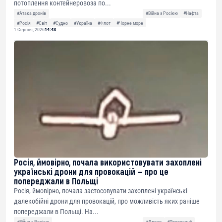
потоплення контейнеровоза по...
#Атака дронів
#Війна з Росією
#Нафта
#Росія
#Світ
#Судно
#Україна
#Флот
#Чорне море
1 Серпня, 2026
14:43
Росія, ймовірно, почала використовувати захоплені
українські дрони для провокацій — про це
попереджали в Польщі
Росія, ймовірно, почала застосовувати захоплені українські
далекобійні дрони для провокацій, про можливість яких раніше
попереджали в Польщі. На...
#Війна з Росією
#Дрони
#Провокації