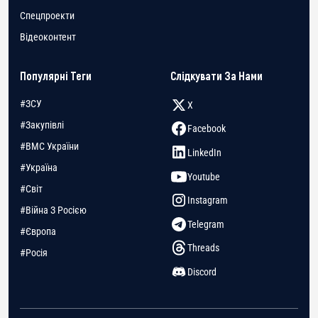
Спецпроекти
Відеоконтент
Популярні Теги
Слідкувати За Нами
#ЗСУ
X
#Закупівлі
Facebook
#ВМС України
LinkedIn
#Україна
Youtube
#Світ
Instagram
#Війна З Росією
Telegram
#Європа
Threads
#Росія
Discord