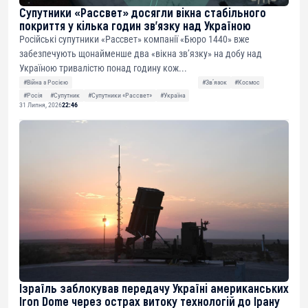
Супутники «Рассвет» досягли вікна стабільного
покриття у кілька годин зв’язку над Україною
Російські супутники «Рассвет» компанії «Бюро 1440» вже
забезпечують щонайменше два «вікна зв’язку» на добу над
Україною тривалістю понад годину кож...
#Війна з Росією
#Звʼязок
#Космос
#Росія
#Супутник
#Супутники «Рассвет»
#Україна
31 Липня, 2026
22:46
Ізраїль заблокував передачу Україні американських
Iron Dome через острах витоку технологій до Ірану