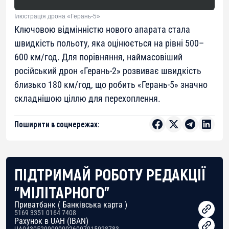
Ілюстрація дрона «Герань-5»
Ключовою відмінністю нового апарата стала
швидкість польоту, яка оцінюється на рівні 500–
600 км/год. Для порівняння, наймасовіший
російський дрон «Герань-2» розвиває швидкість
близько 180 км/год, що робить «Герань-5» значно
складнішою ціллю для перехоплення.
Поширити в соцмережах:
ПІДТРИМАЙ РОБОТУ РЕДАКЦІЇ
"МІЛІТАРНОГО"
Приватбанк ( Банківська карта )
5169 3351 0164 7408
Рахунок в UAH (IBAN)
UA043052990000026007015028783