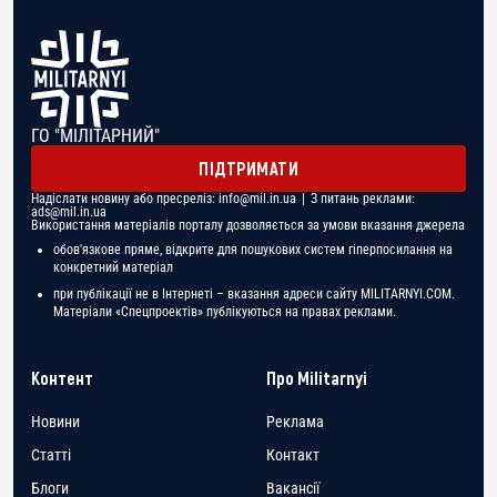
ГО "МІЛІТАРНИЙ"
ПІДТРИМАТИ
Надіслати новину або пресреліз:
info@mil.in.ua
| З питань реклами:
ads@mil.in.ua
Використання матеріалів порталу дозволяється за умови вказання джерела
обов'язкове пряме, відкрите для пошукових систем гіперпосилання на
конкретний матеріал
при публікації не в Інтернеті – вказання адреси сайту MILITARNYI.COM.
Матеріали «Спецпроектів» публікуються на правах реклами.
Контент
Про Militarnyi
Новини
Реклама
Статті
Контакт
Блоги
Вакансії