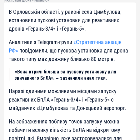
Ілюстрація дрона «Герань-5»
В Орловській області, у районі села Цимбулова,
встановили пускові установки для реактивних
дронів «Герань-3/4» і «Герань-5».
Аналітики з Telegram-групи
«Стратегічна авіація
РФ»
повідомили, що пускова установка для дрона
такого типу має довжину близько 80 метрів.
«Вона втричі більша за пускову установку для
звичайного БпЛА», — зазначили аналітики.
Наразі єдиними можливими місцями запуску
реактивних БпЛА «Герань-3/4» і «Герань-5» є
майданчик «Цимбулова» та Донецький аеропорт.
На зображеннях поблизу точок запуску можна
побачити велику кількість БпЛА на відкритому
повітрі, які, ймовірно, вже застосовувалися для