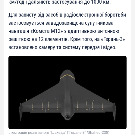
км/год і дальність застосування до 1000 км.
Для захисту від засобів радіоелектронної боротьби
застосовується завадозахищена супутникова
навігація «Комета-М12» з адаптивною антенною
решіткою на 12 елементів. Крім того, на «Герань-3»
встановлено камеру та систему передачі відео.
Ілюстрація реактивного “Шахеда” (“Герань-3” /Shahed-238)