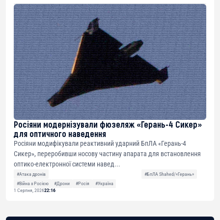
Росіяни модернізували фюзеляж «Герань-4 Сикер»
для оптичного наведення
Росіяни модифікували реактивний ударний БпЛА «Герань-4
Сикер», переробивши носову частину апарата для встановлення
оптико-електронної системи навед...
#Атака дронів
#БпЛА Shahed/«Герань»
#Війна з Росією
#Дрони
#Росія
#Україна
1 Серпня, 2026
22:16