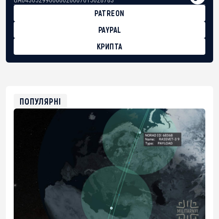
PATREON
PAYPAL
КРИПТА
BTC
bc1qg0z99m95fte7kj8faa7h2kvnq92wvc53exe8gm
USDT
0x8676644fA7B6d328310283cAC1065Ae01d97CEe7
ETH
0xfD02863D3289416fcF50975c9DFda13623f97758
ПОПУЛЯРНІ