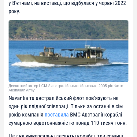
у ​​В’єтнамі, на виставці, що відбулася у червні 2022
року.
Десантний катер LCM-8 австралійських військових. 2005 рік. Фото:
Australian Army
Navantia та австралійський флот пов’язують не
один рік плідної співпраці. Тільки за останні вісім
років компанія
поставила
ВМС Австралії кораблі
сумарною водотоннажністю понад 110 тисяч тонн.
Це два універсальні десантні кораблі, три есмінці