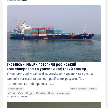
Українські МБЕКи потопили російський
контейнеровоз та уразили нафтовий танкер
У Чорному морі українські морські дрони уразили два судна,
задіяні в логістиці та експорті російських ресурсів. Про
потоплення контейнеровоза по...
#Атака дронів
#Війна з Росією
#Нафта
#Росія
#Світ
#Судно
#Україна
#Флот
#Чорне море
1 Серпня, 2026
14:43