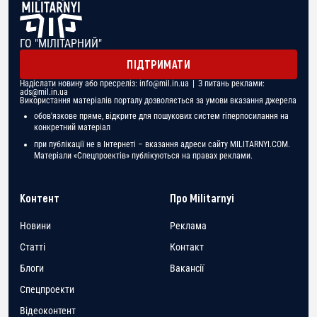
ГО "МІЛІТАРНИЙ"
ПІДТРИМАТИ
Надіслати новину або пресреліз:
info@mil.in.ua
| З питань реклами:
ads@mil.in.ua
Використання матеріалів порталу дозволяється за умови вказання джерела
обов'язкове пряме, відкрите для пошукових систем гіперпосилання на
конкретний матеріал
при публікації не в Інтернеті – вказання адреси сайту MILITARNYI.COM.
Матеріали «Спецпроектів» публікуються на правах реклами.
Контент
Про Militarnyi
Новини
Реклама
Статті
Контакт
Блоги
Вакансії
Спецпроекти
Відеоконтент