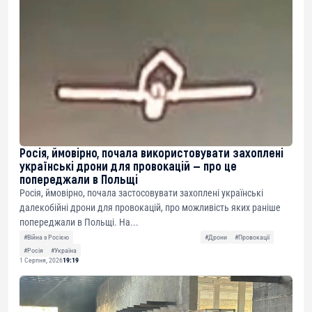
Росія, ймовірно, почала використовувати захоплені
українські дрони для провокацій — про це
попереджали в Польщі
Росія, ймовірно, почала застосовувати захоплені українські
далекобійні дрони для провокацій, про можливість яких раніше
попереджали в Польщі. На...
#Війна з Росією
#Дрони
#Провокації
#Росія
#Україна
1 Серпня, 2026
19:19