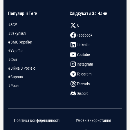
Популярні Теги
Слідкувати За Нами
#ЗСУ
X
#Закупівлі
Facebook
#ВМС України
LinkedIn
#Україна
Youtube
#Світ
Instagram
#Війна З Росією
Telegram
#Європа
Threads
#Росія
Discord
Політика конфіденційності
Умови використання