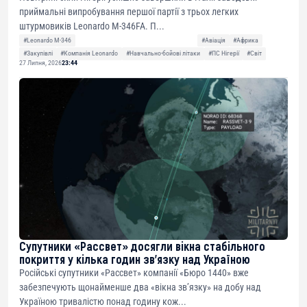
приймальні випробування першої партії з трьох легких
штурмовиків Leonardo M-346FA. П...
#Leonardo M-346
#Авіація
#Африка
#Закупівлі
#Компанія Leonardo
#Навчально-бойові літаки
#ПС Нігерії
#Світ
27 Липня, 2026
23:44
Супутники «Рассвет» досягли вікна стабільного
покриття у кілька годин зв’язку над Україною
Російські супутники «Рассвет» компанії «Бюро 1440» вже
забезпечують щонайменше два «вікна зв’язку» на добу над
Україною тривалістю понад годину кож...