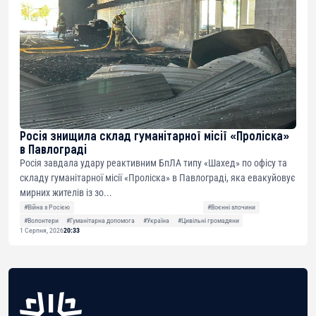
Росія знищила склад гуманітарної місії «Проліска»
в Павлограді
Росія завдала удару реактивним БпЛА типу «Шахед» по офісу та
складу гуманітарної місії «Проліска» в Павлограді, яка евакуйовує
мирних жителів із зо...
#Війна з Росією
#Воєнні злочини
#Волонтери
#Гуманітарна допомога
#Україна
#Цивільні громадяни
1 Серпня, 2026
20:33