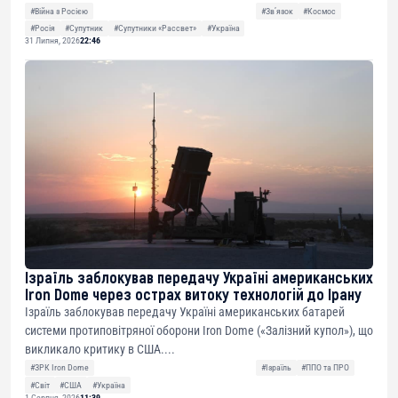
#Війна з Росією
#Звʼязок
#Космос
#Росія
#Супутник
#Супутники «Рассвет»
#Україна
31 Липня, 2026
22:46
Ізраїль заблокував передачу Україні американських
Iron Dome через острах витоку технологій до Ірану
Ізраїль заблокував передачу Україні американських батарей
системи протиповітряної оборони Iron Dome («Залізний купол»), що
викликало критику в США....
#ЗРК Iron Dome
#Ізраїль
#ППО та ПРО
#Світ
#США
#Україна
1 Серпня, 2026
11:39