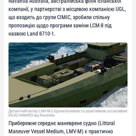
Navantia Australia, австралійська філія іспанської
компанії, у партнерстві з місцевою компанією UGL,
що входить до групи CIMIC, зробили спільну
пропозицію щодо програми заміни LCM-8 під
назвою Land 8710-1.
Десантний катер LMV-M з бронетехнікою та реактивною установкою
М142 HIMARS від Navantia
Прибережне середнє маневрене судно (Littoral
Maneuver Vessel Medium, LMV-M) є практично