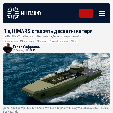
Під HIMARS створять десантні катери
#M142 HIMARS
#Navantia
#Австралія
#Десантні катери та кораблі
#Королівські ВМС Австралії
#Океанія
#Суднобудування
#Флот
Тарас Сафронов
10 Лютого, 2023
21:25
Десантний катер LMV-M з бронетехнікою та реактивною установкою М142 HIMARS
від Navantia