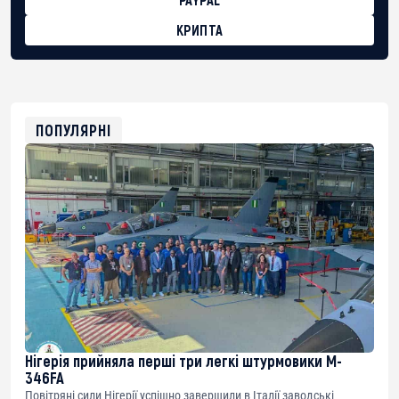
КРИПТА
BTC
bc1qg0z99m95fte7kj8faa7h2kvnq92wvc53exe8gm
USDT
0x8676644fA7B6d328310283cAC1065Ae01d97CEe7
ETH
0xfD02863D3289416fcF50975c9DFda13623f97758
ПОПУЛЯРНІ
Нігерія прийняла перші три легкі штурмовики M-
346FA
Повітряні сили Нігерії успішно завершили в Італії заводські