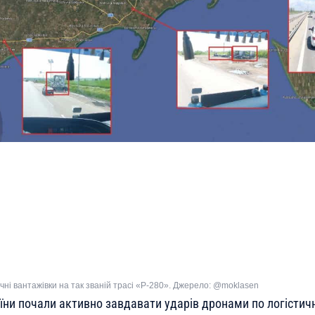
ичні вантажівки на так званій трасі «Р-280». Джерело: @moklasen
їни почали активно завдавати ударів дронами по логістичн