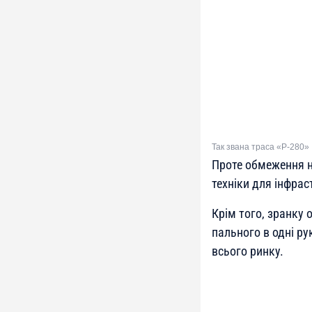
Так звана траса «Р-280»
Проте обмеження н
техніки для інфрас
Крім того, зранку
пального в одні р
всього ринку.