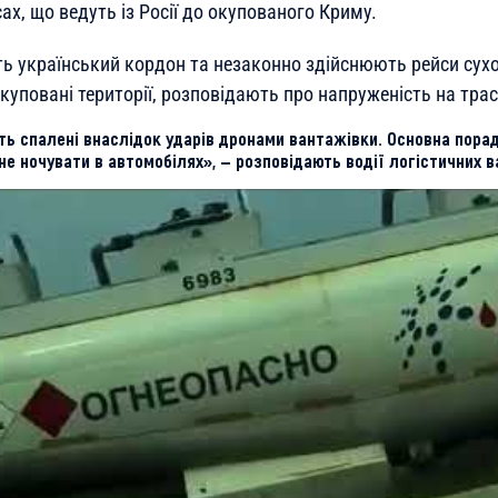
ах, що ведуть із Росії до окупованого Криму.
ють український кордон та незаконно здійснюють рейси су
уповані території, розповідають про напруженість на трас
ть спалені внаслідок ударів дронами вантажівки. Основна пора
, не ночувати в автомобілях», — розповідають водії логістичних 