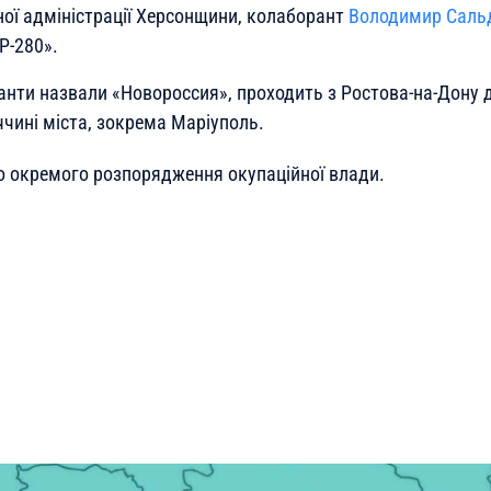
ної адміністрації Херсонщини, колаборант
Володимир Саль
Р-280».
панти назвали «Новороссия», проходить з Ростова-на-Дону 
ччині міста, зокрема Маріуполь.
о окремого розпорядження окупаційної влади.