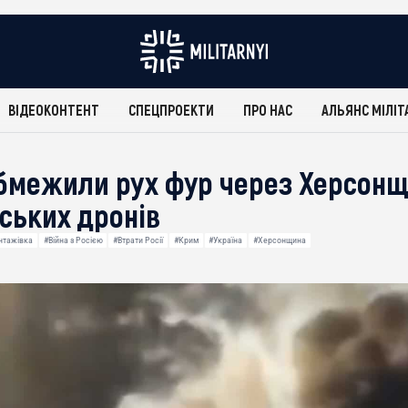
ВІДЕОКОНТЕНТ
СПЕЦПРОЕКТИ
ПРО НАС
АЛЬЯНС МІЛІТ
бмежили рух фур через Херсонщ
нських дронів
нтажівка
#Війна з Росією
#Втрати Росії
#Крим
#Україна
#Херсонщина