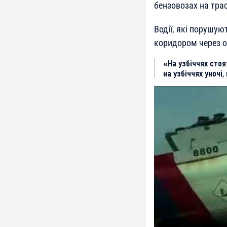
бензовозах на трас
Водії, які порушу
коридором через ок
«На узбіччях стоя
на узбіччях уночі