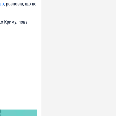
до
, розповів, що це
до Криму, повз