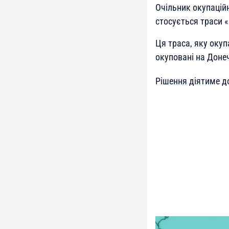
Очільник окупацій
стосується траси «
Ця траса, яку оку
окуповані на Доне
Рішення діятиме д