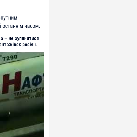
хопутним
і останнім часом.
да — не зупинятися
вантажівок росіян.