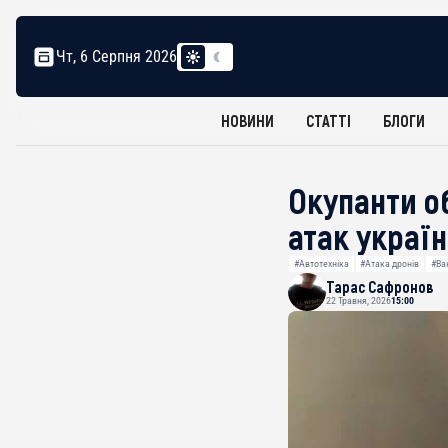
Чт, 6 Серпня 2026
НОВИНИ
СТАТТІ
БЛОГИ
Окупанти о
атак украї
#Автотехніка
#Атака дронів
#Ва
Тарас Сафронов
22 Травня, 2026
15:00