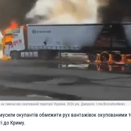
на тимчасово окупованій території України. 2026 рік. Джерело: t.me/BoroshnoNews
змусили окупантів обмежити рух вантажівок окупованими 
і до Криму.