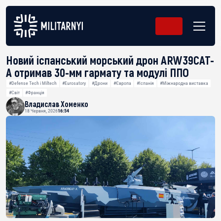
Новий іспанський морський дрон ARW39CAT-
A отримав 30-мм гармату та модулі ППО
#Defense Tech і Miltech
#Eurosatory
#Дрони
#Європа
#Іспанія
#Міжнародна виставка
#Світ
#Франція
Владислав Хоменко
18 Червня, 2026
16:54