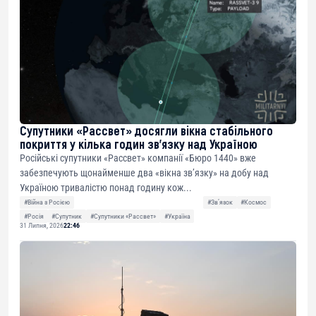
Супутники «Рассвет» досягли вікна стабільного
покриття у кілька годин зв’язку над Україною
Російські супутники «Рассвет» компанії «Бюро 1440» вже
забезпечують щонайменше два «вікна зв’язку» на добу над
Україною тривалістю понад годину кож...
#Війна з Росією
#Звʼязок
#Космос
#Росія
#Супутник
#Супутники «Рассвет»
#Україна
31 Липня, 2026
22:46