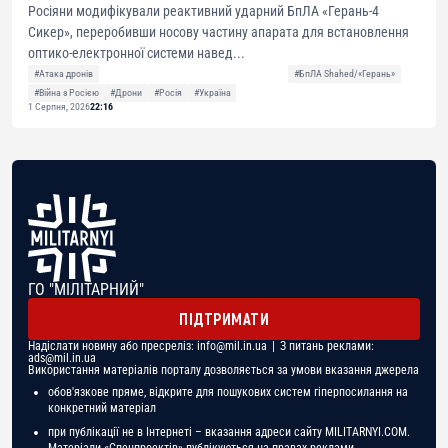
Росіяни модифікували реактивний ударний БпЛА «Герань-4
Сикер», переробивши носову частину апарата для встановлення
оптико-електронної системи навед...
#Атака дронів
#БпЛА Shahed/«Герань»
#Війна з Росією
#Дрони
#Росія
#Україна
1 Серпня, 2026
22:16
ГО "МІЛІТАРНИЙ"
ПІДТРИМАТИ
Надіслати новину або пресреліз:
info@mil.in.ua
| З питань реклами:
ads@mil.in.ua
Використання матеріалів порталу дозволяється за умови вказання джерела
обов'язкове пряме, відкрите для пошукових систем гіперпосилання на
конкретний матеріал
при публікації не в Інтернеті – вказання адреси сайту MILITARNYI.COM.