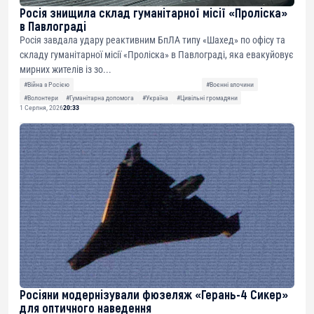
Росія знищила склад гуманітарної місії «Проліска»
в Павлограді
Росія завдала удару реактивним БпЛА типу «Шахед» по офісу та
складу гуманітарної місії «Проліска» в Павлограді, яка евакуйовує
мирних жителів із зо...
#Війна з Росією
#Воєнні злочини
#Волонтери
#Гуманітарна допомога
#Україна
#Цивільні громадяни
1 Серпня, 2026
20:33
Росіяни модернізували фюзеляж «Герань-4 Сикер»
для оптичного наведення