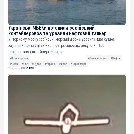
Українські МБЕКи потопили російський
контейнеровоз та уразили нафтовий танкер
У Чорному морі українські морські дрони уразили два судна,
задіяні в логістиці та експорті російських ресурсів. Про
потоплення контейнеровоза по...
#Атака дронів
#Війна з Росією
#Нафта
#Росія
#Світ
#Судно
#Україна
#Флот
#Чорне море
1 Серпня, 2026
14:43