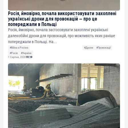
Росія, ймовірно, почала використовувати захоплені
українські дрони для провокацій — про це
попереджали в Польщі
Росія, ймовірно, почала застосовувати захоплені українські
далекобійні дрони для провокацій, про можливість яких раніше
попереджали в Польщі. На...
#Війна з Росією
#Дрони
#Провокації
#Росія
#Україна
1 Серпня, 2026
19:19