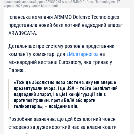
Іспанський морський дрон ARW39CAT-A від ARMMO Defense Technologies. 17
червня 2026 року. Фото: Мілітарний
Іспанська компанія ARMMO Defense Technologies
представила новий безпілотний надводний апарат
ARW39CAT-A.
Детальніше про систему розповів представник
компанії у коментарі для
«Мілітарного»
на
міжнародній виставці Eurosatory, яка триває у
Парижі.
«Тож це абсолютно нова система, яку ми вперше
презентували вчора, і це USV — тобто безпілотний
надводний апарат, і в цієї конфігурації він є
протиповітряним: проти БпЛА або проти
гелікоптерів», — повідомив він.
Розробник зазначив, що цей безпілотний човен
створено за дуже короткий час за власні кошти