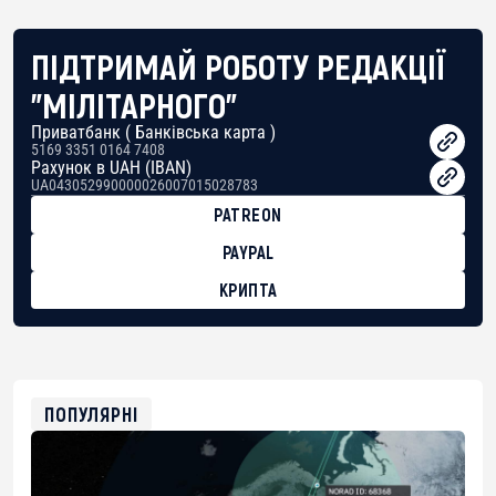
ПІДТРИМАЙ РОБОТУ РЕДАКЦІЇ
"МІЛІТАРНОГО"
Приватбанк ( Банківська карта )
5169 3351 0164 7408
Рахунок в UAH (IBAN)
UA043052990000026007015028783
PATREON
PAYPAL
КРИПТА
BTC
bc1qg0z99m95fte7kj8faa7h2kvnq92wvc53exe8gm
USDT
0x8676644fA7B6d328310283cAC1065Ae01d97CEe7
ETH
0xfD02863D3289416fcF50975c9DFda13623f97758
ПОПУЛЯРНІ