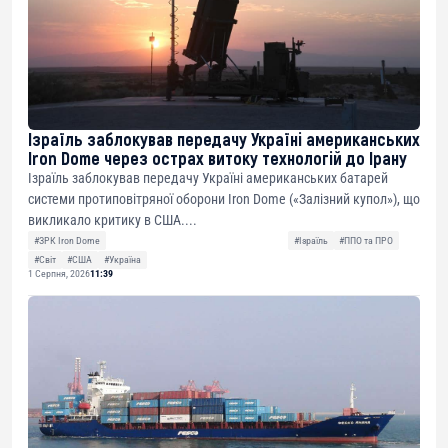
Ізраїль заблокував передачу Україні американських
Iron Dome через острах витоку технологій до Ірану
Ізраїль заблокував передачу Україні американських батарей
системи протиповітряної оборони Iron Dome («Залізний купол»), що
викликало критику в США....
#ЗРК Iron Dome
#Ізраїль
#ППО та ПРО
#Світ
#США
#Україна
1 Серпня, 2026
11:39