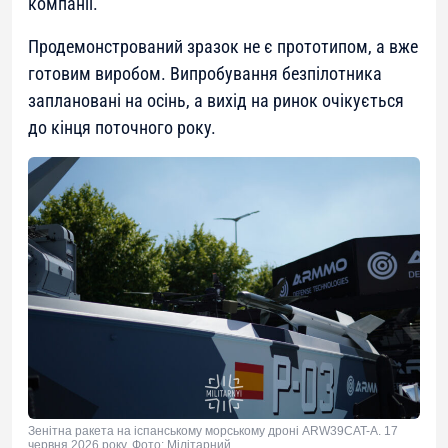
компанії.
Продемонстрований зразок не є прототипом, а вже
готовим виробом. Випробування безпілотника
заплановані на осінь, а вихід на ринок очікується
до кінця поточного року.
Зенітна ракета на іспанському морському дроні ARW39CAT-A. 17
червня 2026 року. Фото: Мілітарний