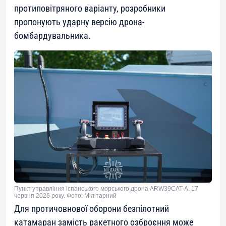
протиповітряного варіанту, розробники
пропонують ударну версію дрона-
бомбардувальника.
Пункт управління іспанського морського дрона ARW39CAT-A. 17
червня 2026 року. Фото: Мілітарний
Для протичовнової оборони безпілотний
катамаран замість ракетного озброєння може