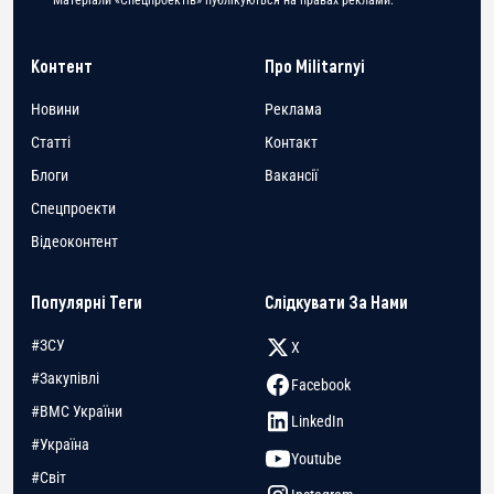
Матеріали «Спецпроектів» публікуються на правах реклами.
Контент
Про Militarnyi
Новини
Реклама
Статті
Контакт
Блоги
Вакансії
Спецпроекти
Відеоконтент
Популярні Теги
Слідкувати За Нами
#ЗСУ
X
#Закупівлі
Facebook
#ВМС України
LinkedIn
#Україна
Youtube
#Світ