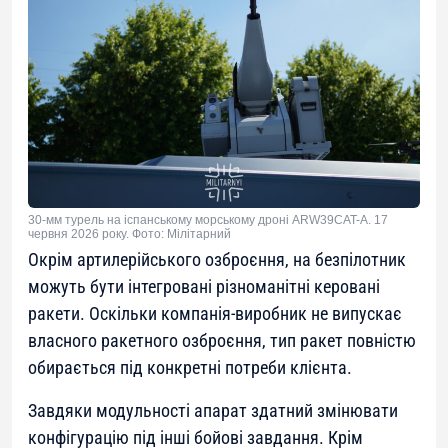
30-мм турель на іспанському морському дроні ARW39CAT-A. 17
червня 2026 року. Фото: Мілітарний
Окрім артилерійського озброєння, на безпілотник
можуть бути інтегровані різноманітні керовані
ракети. Оскільки компанія-виробник не випускає
власного ракетного озброєння, тип ракет повністю
обирається під конкретні потреби клієнта.
Завдяки модульності апарат здатний змінювати
конфігурацію під інші бойові завдання. Крім