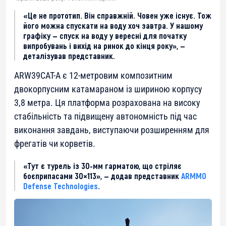
«Це не прототип. Він справжній. Човен уже існує. Тож
його можна спускати на воду хоч завтра. У нашому
графіку — спуск на воду у вересні для початку
випробувань і вихід на ринок до кінця року», —
деталізував представник.
ARW39CAT-A є 12-метровим композитним
двокорпусним катамараном із шириною корпусу
3,8 метра. Ця платформа розрахована на високу
стабільність та підвищену автономність під час
виконання завдань, виступаючи розширенням для
фрегатів чи корветів.
«Тут є турель із 30-мм гарматою, що стріляє
боєприпасами 30×113», — додав представник
ARMMO
Defense Technologies
.