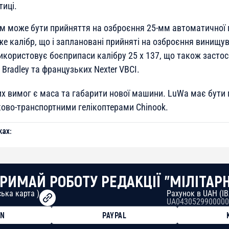
тиці.
м може бути прийняття на озброєння 25-мм автоматичної 
е калібр, що і заплановані прийняті на озброєння винищува
икористовує боєприпаси калібру 25 x 137, що також засто
Bradley та французьких Nexter VBCI.
х вимог є маса та габарити нової машини. LuWa має бути
ково-транспортними гелікоптерами Chinook.
ах:
РИМАЙ РОБОТУ РЕДАКЦІЇ "МІЛІТАР
ька карта )
Рахунок в UAH (I
UA0430529900000
ON
PAYPAL