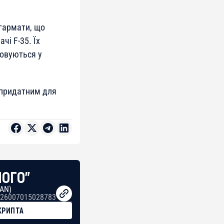
гармати, що
чі F-35. Їх
совуються у
 придатним для
НОГО"
BAN)
26007015028783
КРИПТА