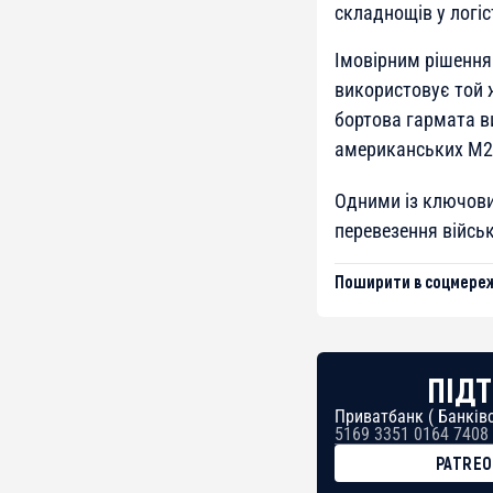
складнощів у логіс
Імовірним рішення
використовує той ж
бортова гармата в
американських M2 
Одними із ключови
перевезення війсь
Поширити в соцмереж
ПІДТ
Приватбанк ( Банківс
5169 3351 0164 7408
PATRE
BTC