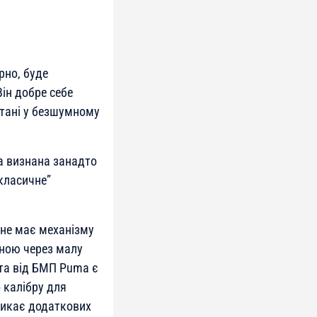
рно, буде
ін добре себе
стані у безшумному
ла визнана занадто
класичне”
 не має механізму
дною через малу
ата від БМП Puma є
 калібру для
ликає додаткових