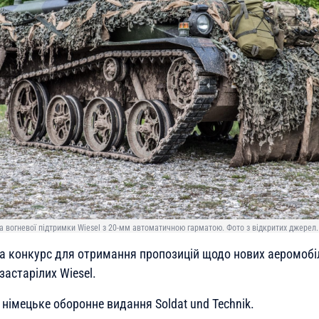
 вогневої підтримки Wiesel з 20-мм автоматичною гарматою. Фото з відкритих джерел.
а конкурс для отримання пропозицій щодо нових аеромобі
астарілих Wiesel.
німецьке оборонне видання Soldat und Technik.