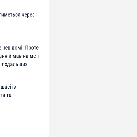
тиметься через
 невідомі. Проте
анній мав на меті
 у подальших
шасі із
та та