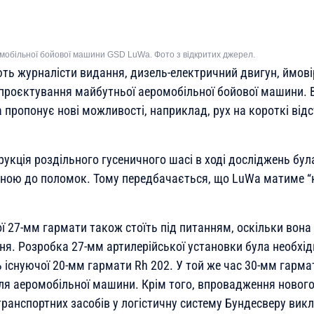
мобільної бойової машини GSD LuWa. Фото з відкритих джерел.
ють журналісти видання, дизель-електричний двигун, ймові
проєктування майбутньої аеромобільної бойової машини. В
 пропонує нові можливості, наприклад, рух на короткі від
рукція роздільного гусеничного шасі в ході досліджень бу
ною до поломок. Тому передбачається, що LuWa матиме “
ї 27-мм гармати також стоїть під питанням, оскільки вона
ня. Розробка 27-мм артилерійської установки була необхі
ь існуючої 20-мм гармати Rh 202. У той же час 30-мм гарм
я аеромобільної машини. Крім того, впровадження нового
транспортних засобів у логістичну систему Бундесверу вик