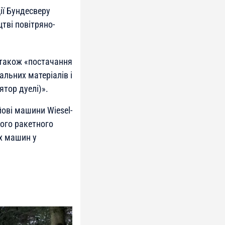
ії Бундесверу
тві повітряно-
 також «постачання
альних матеріалів і
тор дуелі)».
ові машини Wiesel-
ого ракетного
х машин у