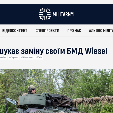
ВІДЕОКОНТЕНТ
СПЕЦПРОЕКТИ
ПРО НАС
АЛЬЯНС МІЛІТ
шукає заміну своїм БМД Wiesel
ехніка
#Європа
#Німеччина
#Світ