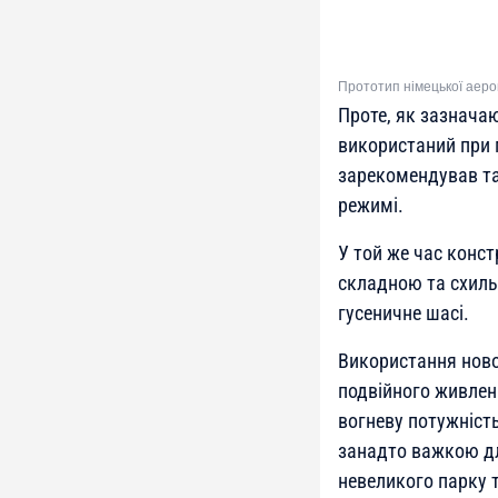
Прототип німецької аеро
Проте, як зазнача
використаний при 
зарекомендував та
режимі.
У той же час конст
складною та схиль
гусеничне шасі.
Використання ново
подвійного живлен
вогневу потужніст
занадто важкою дл
невеликого парку 