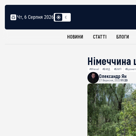
Чт, 6 Серпня 2026
НОВИНИ
СТАТТІ
БЛОГИ
Німеччина 
#Wiesel
#БМД
#БМП
#Бронет
Олександр Ян
27 Вересня, 2023
11:23