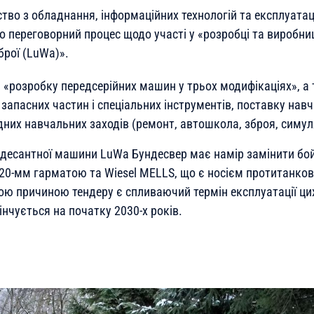
тво з обладнання, інформаційних технологій та експлуатац
 переговорний процес щодо участі у «розробці та виробниц
брої (LuWa)».
 «розробку передсерійних машин у трьох модифікаціях», а
запасних частин і спеціальних інструментів, поставку навч
них навчальних заходів (ремонт, автошкола, зброя, симуля
десантної машини LuWa Бундесвер має намір замінити бой
20-мм гарматою та Wiesel MELLS, що є носієм протитанков
ою причиною тендеру є спливаючий термін експлуатації ци
інчується на початку 2030-х років.