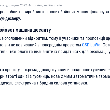
акету, грудень 2022. Фото: Андреа Ріпштайн
 розробки та виробництва нових бойових машин фінансува
Бундесверу.
бойової машини десанту
е оголошений відкритим, тому її учасники та пропозиції ще
що він не пов’язаний з попереднім проєктом
GSD LuWa
. Ост
ивні технології та визначити їх придатність для реалізації
го проєкту, зокрема, досліджувались роздвоєне гусеничне 
и втраті однієї з гусениць, нова 27-мм автоматична гарма
дизель-електрична гібридна силова установка.