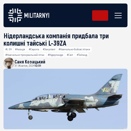
Нідерландська компанія придбала три
колишні тайські L-39ZA
#L-39
#Авіація
#Європа
#Закупівлі
#Навчально-бойові літаки
#Навчально-тренувальний літак
#Нідерланди
#Світ
#Таїланд
Саня Козацький
31 Жовтня, 2024
12:51