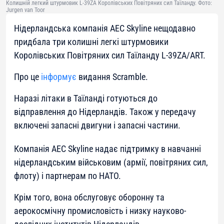
Колишній легкий штурмовик L-39ZA Королівських Повітряних сил Таїланду. Фото:
Jurgen van Toor
Нідерландська компанія AEC Skyline нещодавно
придбала три колишні легкі штурмовики
Королівських Повітряних сил Таїланду L-39ZA/ART.
Про це
інформує
видання Scramble.
Наразі літаки в Таїланді готуються до
відправлення до Нідерландів. Також у передачу
включені запасні двигуни і запасні частини.
Компанія AEC Skyline надає підтримку в навчанні
нідерландським військовим (армії, повітряних сил,
флоту) і партнерам по НАТО.
Крім того, вона обслуговує оборонну та
аерокосмічну промисловість і низку науково-