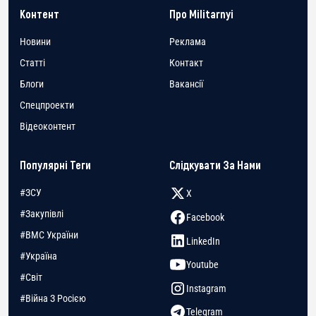
Контент
Про Militarnyi
Новини
Реклама
Статті
Контакт
Блоги
Вакансії
Спецпроекти
Відеоконтент
Популярні Теги
Слідкувати За Нами
#ЗСУ
X
#Закупівлі
Facebook
#ВМС України
LinkedIn
#Україна
Youtube
#Світ
Instagram
#Війна З Росією
Telegram