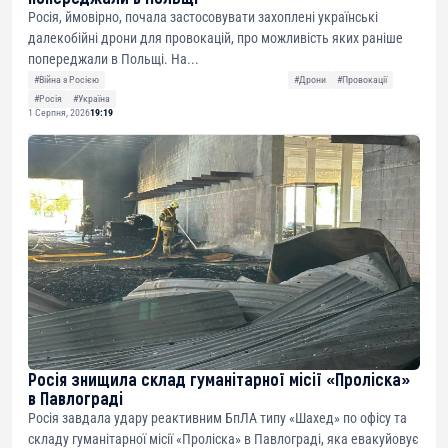
Росія, ймовірно, почала застосовувати захоплені українські
далекобійні дрони для провокацій, про можливість яких раніше
попереджали в Польщі. На...
#Війна з Росією
#Дрони
#Провокації
#Росія
#Україна
1 Серпня, 2026
19:19
Росія знищила склад гуманітарної місії «Проліска»
в Павлограді
Росія завдала удару реактивним БпЛА типу «Шахед» по офісу та
складу гуманітарної місії «Проліска» в Павлограді, яка евакуйовує