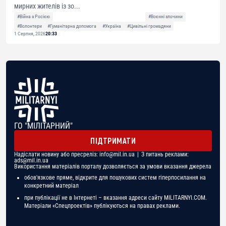
мирних жителів із зо...
#Війна з Росією
#Воєнні злочини
#Волонтери
#Гуманітарна допомога
#Україна
#Цивільні громадяни
1 Серпня, 2026
20:33
ГО "МІЛІТАРНИЙ"
ПІДТРИМАТИ
Надіслати новину або пресреліз:
info@mil.in.ua
| З питань реклами:
ads@mil.in.ua
Використання матеріалів порталу дозволяється за умови вказання джерела
обов'язкове пряме, відкрите для пошукових систем гіперпосилання на
конкретний матеріал
при публікації не в Інтернеті – вказання адреси сайту MILITARNYI.COM.
Матеріали «Спецпроектів» публікуються на правах реклами.