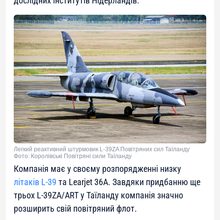
дослідних інститутів Нідерландів.
Легкий реактивний штурмовик L-39ZA Повітряних сил Таїланду
Фото: Королівські Повітряні сили Таїланду
Компанія має у своєму розпорядженні низку
літаків L-39
та Learjet 36A. Завдяки придбанню ще
трьох L-39ZA/ART у Таїланду компанія значно
розширить свій повітряний флот.