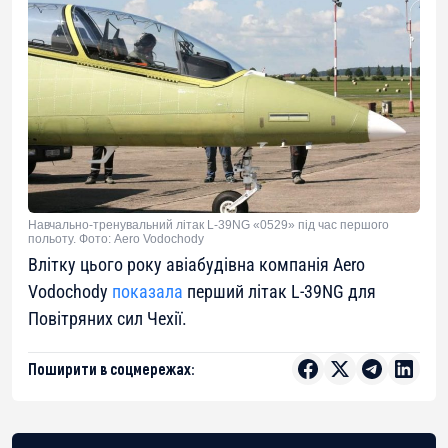
Навчально-тренувальний літак L-39NG «0529» під час першого
польоту. Фото: Aero Vodochody
Влітку цього року авіабудівна компанія Aero
Vodochody
показала
перший літак L-39NG для
Повітряних сил Чехії.
Поширити в соцмережах: