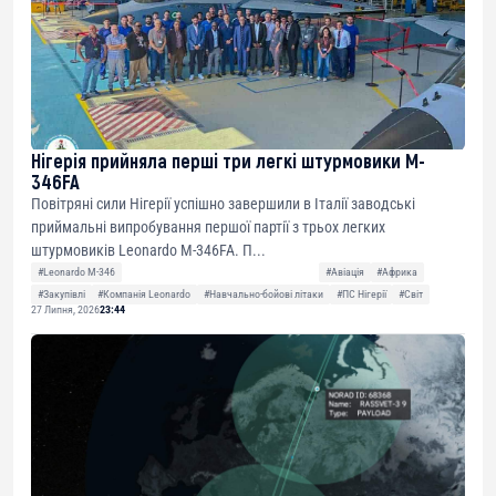
Нігерія прийняла перші три легкі штурмовики M-
346FA
Повітряні сили Нігерії успішно завершили в Італії заводські
приймальні випробування першої партії з трьох легких
штурмовиків Leonardo M-346FA. П...
#Leonardo M-346
#Авіація
#Африка
#Закупівлі
#Компанія Leonardo
#Навчально-бойові літаки
#ПС Нігерії
#Світ
27 Липня, 2026
23:44