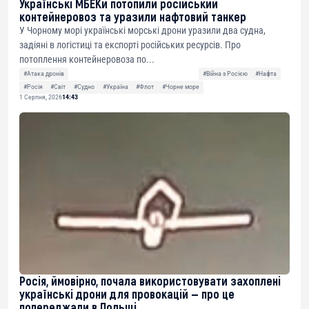
Українські МБЕКи потопили російський
контейнеровоз та уразили нафтовий танкер
У Чорному морі українські морські дрони уразили два судна,
задіяні в логістиці та експорті російських ресурсів. Про
потоплення контейнеровоза по...
#Атака дронів
#Війна з Росією
#Нафта
#Росія
#Світ
#Судно
#Україна
#Флот
#Чорне море
1 Серпня, 2026
14:43
Росія, ймовірно, почала використовувати захоплені
українські дрони для провокацій — про це
попереджали в Польщі