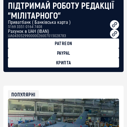
ПІДТРИМАЙ РОБОТУ РЕДАКЦІЇ
"МІЛІТАРНОГО"
Приватбанк ( Банківська карта )
5169 3351 0164 7408
Рахунок в UAH (IBAN)
UA043052990000026007015028783
PATREON
PAYPAL
КРИПТА
BTC
bc1qg0z99m95fte7kj8faa7h2kvnq92wvc53exe8gm
USDT
0x8676644fA7B6d328310283cAC1065Ae01d97CEe7
ETH
0xfD02863D3289416fcF50975c9DFda13623f97758
ПОПУЛЯРНІ