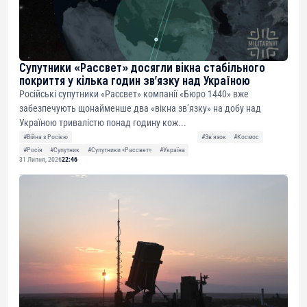
Супутники «Рассвет» досягли вікна стабільного
покриття у кілька годин зв’язку над Україною
Російські супутники «Рассвет» компанії «Бюро 1440» вже
забезпечують щонайменше два «вікна зв’язку» на добу над
Україною тривалістю понад годину кож...
#Війна з Росією
#Звʼязок
#Космос
#Росія
#Супутник
#Супутники «Рассвет»
#Україна
31 Липня, 2026
22:46