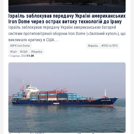
Ізраїль заблокував передачу Україні американських
Iron Dome через острах витоку технологій до Ірану
Ізраїль заблокував передачу Україні американських батарей
системи протиповітряної оборони Iron Dome («Залізний купол»), що
викликало критику в США....
#ЗРК Iron Dome
#Ізраїль
#ППО та ПРО
#Світ
#США
#Україна
1 Серпня, 2026
11:39