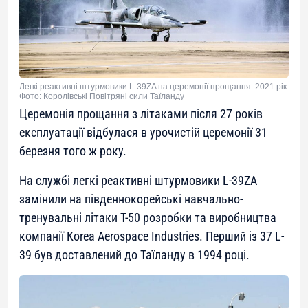
Легкі реактивні штурмовики L-39ZA на церемонії прощання. 2021 рік.
Фото: Королівські Повітряні сили Таїланду
Церемонія прощання з літаками після 27 років
експлуатації відбулася в урочистій церемонії 31
березня того ж року.
На службі легкі реактивні штурмовики L-39ZA
замінили на південнокорейські навчально-
тренувальні літаки T-50 розробки та виробництва
компанії Korea Aerospace Industries. Перший із 37 L-
39 був доставлений до Таїланду в 1994 році.