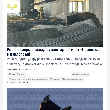
Росія знищила склад гуманітарної місії «Проліска»
в Павлограді
Росія завдала удару реактивним БпЛА типу «Шахед» по офісу та
складу гуманітарної місії «Проліска» в Павлограді, яка евакуйовує
мирних жителів із зо...
#Війна з Росією
#Воєнні злочини
#Волонтери
#Гуманітарна допомога
#Україна
#Цивільні громадяни
1 Серпня, 2026
20:33