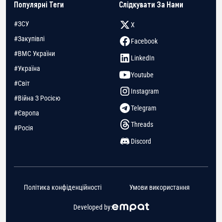
Популярні Теги
Слідкувати За Нами
#ЗСУ
X
#Закупівлі
Facebook
#ВМС України
LinkedIn
#Україна
Youtube
#Світ
Instagram
#Війна З Росією
Telegram
#Європа
Threads
#Росія
Discord
Політика конфіденційності
Умови використання
Developed by: