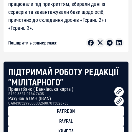
працювали під прикриттям, збирали дані із
серверів та завантажували бази щодо осіб,
причетних до складання дронів «Герань-2» і
«Герань-3».
Поширити в соцмережах:
ПІДТРИМАЙ РОБОТУ РЕДАКЦІЇ
"МІЛІТАРНОГО"
Приватбанк ( Банківська карта )
5169 3351 0164 7408
Рахунок в UAH (IBAN)
UA043052990000026007015028783
PATREON
PAYPAL
КРИПТА