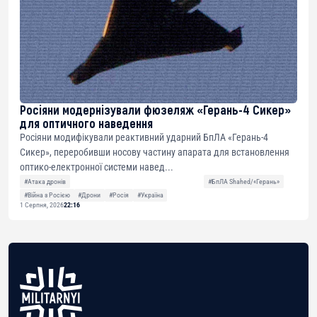
Росіяни модернізували фюзеляж «Герань-4 Сикер»
для оптичного наведення
Росіяни модифікували реактивний ударний БпЛА «Герань-4
Сикер», переробивши носову частину апарата для встановлення
оптико-електронної системи навед...
#Атака дронів
#БпЛА Shahed/«Герань»
#Війна з Росією
#Дрони
#Росія
#Україна
1 Серпня, 2026
22:16