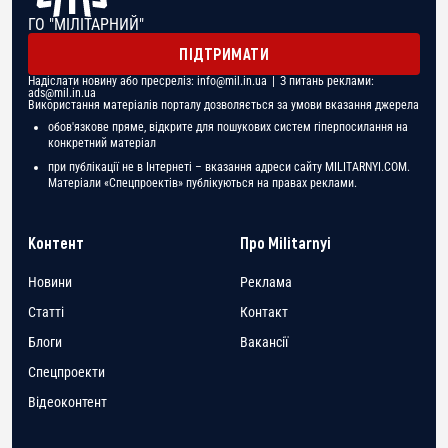
ГО "МІЛІТАРНИЙ"
ПІДТРИМАТИ
Надіслати новину або пресреліз:
info@mil.in.ua
| З питань реклами:
ads@mil.in.ua
Використання матеріалів порталу дозволяється за умови вказання джерела
обов'язкове пряме, відкрите для пошукових систем гіперпосилання на
конкретний матеріал
при публікації не в Інтернеті – вказання адреси сайту MILITARNYI.COM.
Матеріали «Спецпроектів» публікуються на правах реклами.
Контент
Про Militarnyi
Новини
Реклама
Статті
Контакт
Блоги
Вакансії
Спецпроекти
Відеоконтент