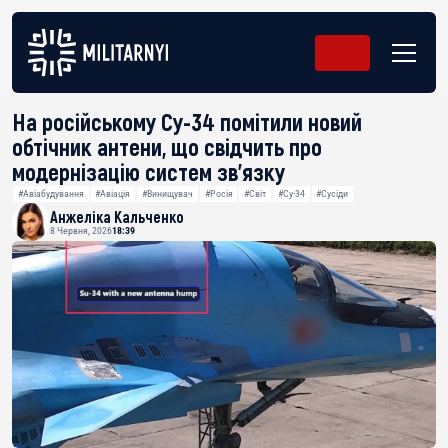
На російському Су-34 помітили новий
обтічник антени, що свідчить про
модернізацію систем зв’язку
#Авіабудування
#Авіація
#Винищувач
#Росія
#Світ
#Су-34
#Сусіди
Анжеліка Кальченко
8 Червня, 2026
18:39