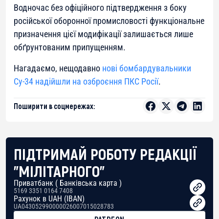
Водночас без офіційного підтвердження з боку
російської оборонної промисловості функціональне
призначення цієї модифікації залишається лише
обґрунтованим припущенням.
Нагадаємо, нещодавно
нові бомбардувальники
Су-34 надійшли на озброєння ПКС Росії
.
Поширити в соцмережах:
ПІДТРИМАЙ РОБОТУ РЕДАКЦІЇ
"МІЛІТАРНОГО"
Приватбанк ( Банківська карта )
5169 3351 0164 7408
Рахунок в UAH (IBAN)
UA043052990000026007015028783