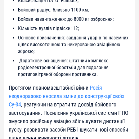
Класифікація НАТО: Fullback;
Бойовий радіус: близько 1100 км;
Бойове навантаження: до 8000 кг озброєння;
Кількість вузлів підвіски: 12;
Основне призначення: завдання ударів по наземних
цілях високоточною та некерованою авіаційною
зброєю;
Додаткове оснащення: штатний комплекс
радіоелектронної боротьби для подолання
протиповітряної оборони противника.
Протягом повномасштабної війни
Росія
неодноразово вносила зміни до конструкції своїх
Су-34
, реагуючи на втрати та досвід бойового
застосування. Посилення української системи ППО
змусило російську авіацію збільшувати дистанції
пуску, розвивати засоби РЕБ і шукати нові способи
підвищення живучості літаків.