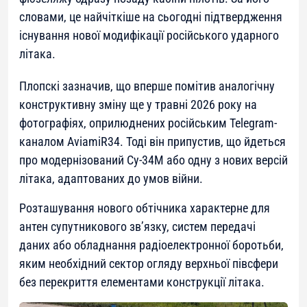
словами, це найчіткіше на сьогодні підтвердження
існування нової модифікації російського ударного
літака.
Плопскі зазначив, що вперше помітив аналогічну
конструктивну зміну ще у травні 2026 року на
фотографіях, оприлюднених російським Telegram-
каналом AviamiR34. Тоді він припустив, що йдеться
про модернізований Су-34М або одну з нових версій
літака, адаптованих до умов війни.
Розташування нового обтічника характерне для
антен супутникового зв’язку, систем передачі
даних або обладнання радіоелектронної боротьби,
яким необхідний сектор огляду верхньої півсфери
без перекриття елементами конструкції літака.