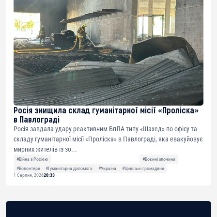
Росія знищила склад гуманітарної місії «Проліска»
в Павлограді
Росія завдала удару реактивним БпЛА типу «Шахед» по офісу та
складу гуманітарної місії «Проліска» в Павлограді, яка евакуйовує
мирних жителів із зо...
#Війна з Росією
#Воєнні злочини
#Волонтери
#Гуманітарна допомога
#Україна
#Цивільні громадяни
1 Серпня, 2026
20:33