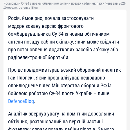
Російський Су-34 з новим обтічником антени позаду кабіни екіпажу. Червень 2026.
Джерело: Defence Blog
Росія, ймовірно, почала застосовувати
модернізовану версію фронтового
бомбардувальника Су-34 із новим обтічником
антени позаду кабіни екіпажу, який може свідчити
про встановлення додаткових засобів зв’язку або
радіоелектронної боротьби.
Про це повідомив ізраїльський оборонний аналітик
Гай Плопскі, який проаналізував нещодавно
оприлюднене відео Міністерства оборони РФ із
бойовою роботою Су-34 проти України – пише
DefenceBlog
.
Аналітик звернув увагу на помітний дорсальний
обтічник, розташований на верхній частині
фюзеляжу одразу позаду кабіни пілотів. За його