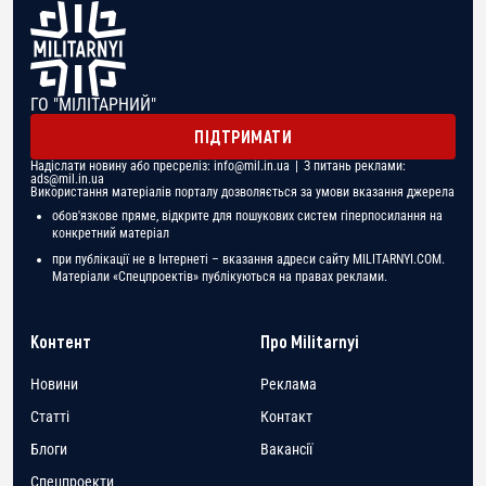
ГО "МІЛІТАРНИЙ"
ПІДТРИМАТИ
Надіслати новину або пресреліз:
info@mil.in.ua
| З питань реклами:
ads@mil.in.ua
Використання матеріалів порталу дозволяється за умови вказання джерела
обов'язкове пряме, відкрите для пошукових систем гіперпосилання на
конкретний матеріал
при публікації не в Інтернеті – вказання адреси сайту MILITARNYI.COM.
Матеріали «Спецпроектів» публікуються на правах реклами.
Контент
Про Militarnyi
Новини
Реклама
Статті
Контакт
Блоги
Вакансії
Спецпроекти