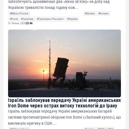
забезпечують щонайменше два «вікна зв’язку» на добу над
Україною тривалістю понад годину кож...
#Війна з Росією
#Звʼязок
#Космос
#Росія
#Супутник
#Супутники «Рассвет»
#Україна
31 Липня, 2026
22:46
Ізраїль заблокував передачу Україні американських
Iron Dome через острах витоку технологій до Ірану
Ізраїль заблокував передачу Україні американських батарей
системи протиповітряної оборони Iron Dome («Залізний купол»), що
викликало критику в США....