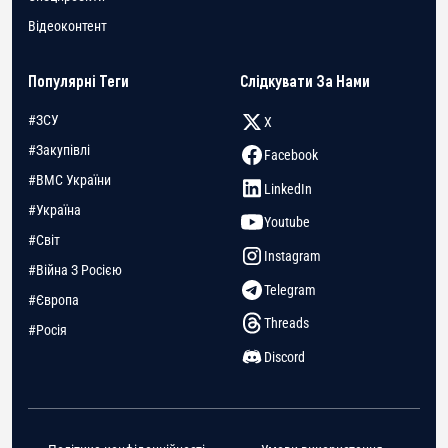
Відеоконтент
Популярні Теги
Слідкувати За Нами
#ЗСУ
X
#Закупівлі
Facebook
#ВМС України
LinkedIn
#Україна
Youtube
#Світ
Instagram
#Війна З Росією
Telegram
#Європа
Threads
#Росія
Discord