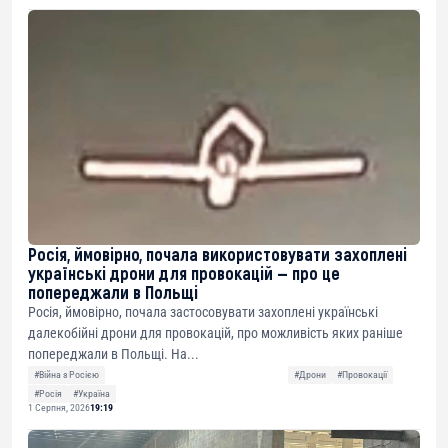
Росія, ймовірно, почала використовувати захоплені
українські дрони для провокацій — про це
попереджали в Польщі
Росія, ймовірно, почала застосовувати захоплені українські
далекобійні дрони для провокацій, про можливість яких раніше
попереджали в Польщі. На...
#Війна з Росією
#Дрони
#Провокації
#Росія
#Україна
1 Серпня, 2026
19:19