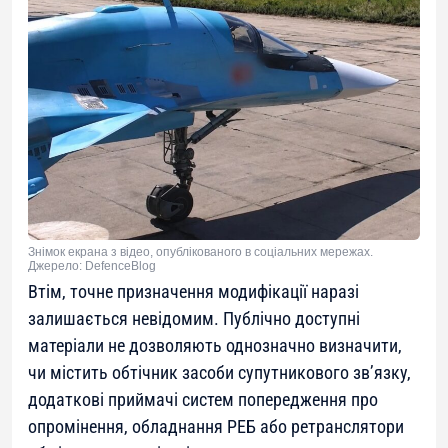
Знімок екрана з відео, опублікованого в соціальних мережах.
Джерело: DefenceBlog
Втім, точне призначення модифікації наразі
залишається невідомим. Публічно доступні
матеріали не дозволяють однозначно визначити,
чи містить обтічник засоби супутникового зв’язку,
додаткові приймачі систем попередження про
опромінення, обладнання РЕБ або ретранслятори