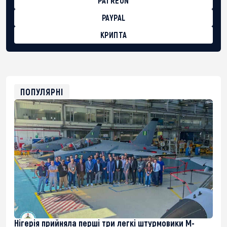
PATREON
PAYPAL
КРИПТА
BTC
bc1qg0z99m95fte7kj8faa7h2kvnq92wvc53exe8gm
USDT
0x8676644fA7B6d328310283cAC1065Ae01d97CEe7
ETH
0xfD02863D3289416fcF50975c9DFda13623f97758
ПОПУЛЯРНІ
Нігерія прийняла перші три легкі штурмовики M-