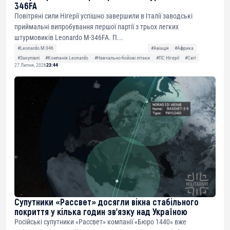
346FA
Повітряні сили Нігерії успішно завершили в Італії заводські
приймальні випробування першої партії з трьох легких
штурмовиків Leonardo M-346FA. П...
#Leonardo M-346
#Авіація
#Африка
#Закупівлі
#Компанія Leonardo
#Навчально-бойові літаки
#ПС Нігерії
#Світ
27 Липня, 2026
23:44
Супутники «Рассвет» досягли вікна стабільного
покриття у кілька годин зв’язку над Україною
Російські супутники «Рассвет» компанії «Бюро 1440» вже