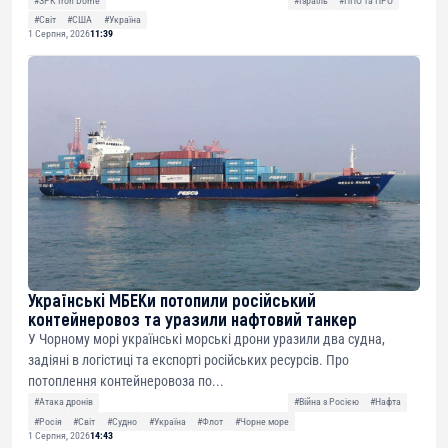
#ЗРК Iron Dome
#Ізраїль
#ППО та ПРО
#Світ
#США
#Україна
1 Серпня, 2026
11:39
Українські МБЕКи потопили російський
контейнеровоз та уразили нафтовий танкер
У Чорному морі українські морські дрони уразили два судна,
задіяні в логістиці та експорті російських ресурсів. Про
потоплення контейнеровоза по...
#Атака дронів
#Війна з Росією
#Нафта
#Росія
#Світ
#Судно
#Україна
#Флот
#Чорне море
1 Серпня, 2026
14:43