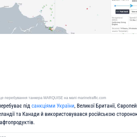
це перебування танкера MARQUISE на мапі marinetraffic.com
перебуває під
санкціями України
, Великої Британії, Європе
Зеландії та Канади й використовувався російською сторон
афтопродуктів.