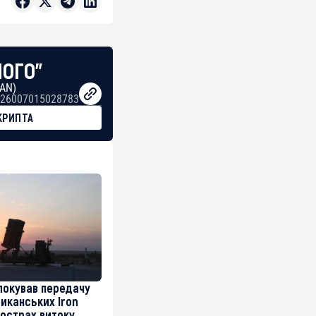
НОГО"
BAN)
26007015028783
КРИПТА
локував передачу
риканських Iron
острах витоку