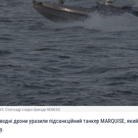
5. Стоп-кадр з відео бригади NEMESIS
дводні дрони уразили підсанкційний танкер MARQUISE, який
у.