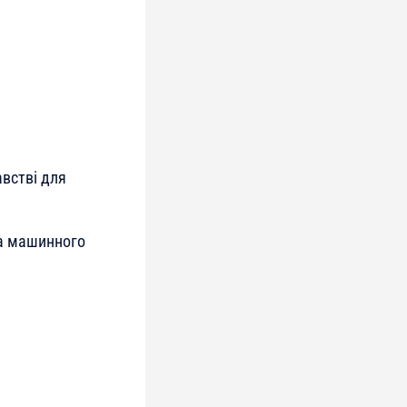
австві для
та машинного