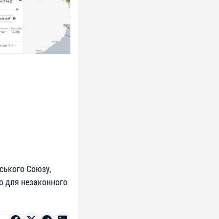
йського Союзу,
ою для незаконного