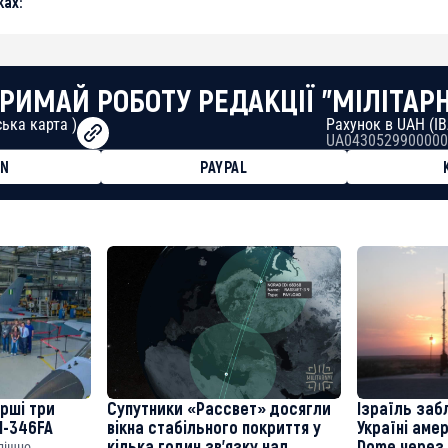
ах:
РИМАЙ РОБОТУ РЕДАКЦІЇ "МІЛІТАР
ька карта )
Рахунок в UAH (I
UA0430529900000
ON
PAYPAL
8faa7h2kvnq92wvc53exe8gm
8310283cAC1065Ae01d97CEe7
cF50975c9DFda13623f97758
ерші три
Супутники «Рассвет» досягли
Ізраїль заб
M-346FA
вікна стабільного покриття у
Україні аме
кілька годин зв’язку над
Dome через 
спішно