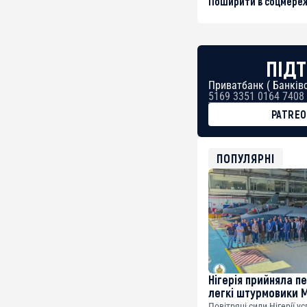
Поширити в соцмереж
ПІДТ
Приватбанк ( Банківс
5169 3351 0164 7408
PATRE
BTC
bc1qg0z99m95fte7kj
USDT
ПОПУЛЯРНІ
0x8676644fA7B6d32
ETH
0xfD02863D3289416f
Нігерія прийняла п
легкі штурмовики 
Повітряні сили Нігерії у