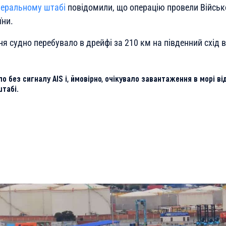
неральному штабі
повідомили, що операцію провели Військ
їни.
 судно перебувало в дрейфі за 210 км на південний схід в
 без сигналу AIS і, ймовірно, очікувало завантаження в морі ві
табі.