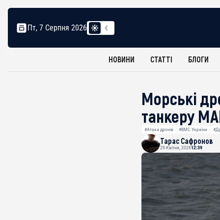
Пт, 7 Серпня 2026
НОВИНИ
СТАТТІ
БЛОГИ
Морські др
танкеру MA
#Атака дронів
#ВМС України
#Д
Тарас Сафронов
29 Квітня, 2026
12:39