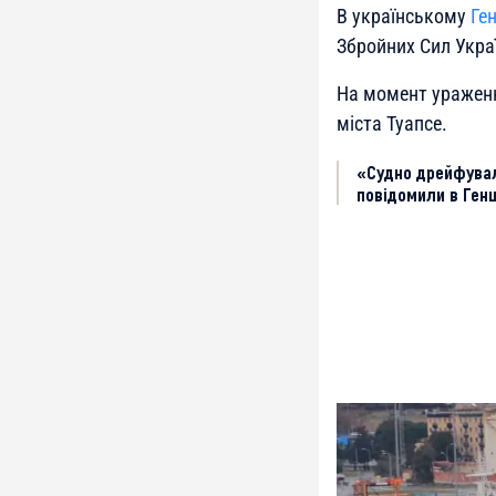
В українському
Ге
Збройних Сил Укра
На момент ураження
міста Туапсе.
«Судно дрейфувало
повідомили в Генш