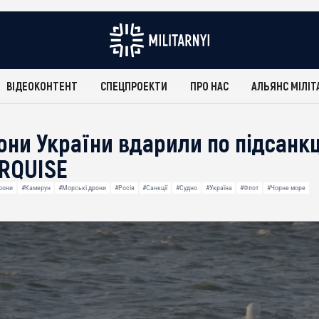
ВІДЕОКОНТЕНТ
СПЕЦПРОЕКТИ
ПРО НАС
АЛЬЯНС МІЛІТ
они України вдарили по підсанк
RQUISE
рони
#Камерун
#Морські дрони
#Росія
#Санкції
#Судно
#Україна
#Флот
#Чорне море