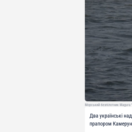
Морський безпілотник Magura V
Два українські на
прапором Камерун