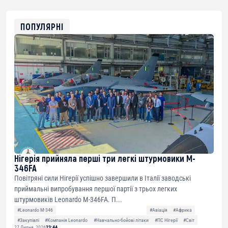
0x8676644fA7B6d328310283cAC1065Ae01d97CEe7
ETH
0xfD02863D3289416fcF50975c9DFda13623f97758
ПОПУЛЯРНІ
Нігерія прийняла перші три легкі штурмовики M-
346FA
Повітряні сили Нігерії успішно завершили в Італії заводські
приймальні випробування першої партії з трьох легких
штурмовиків Leonardo M-346FA. П...
#Leonardo M-346
#Авіація
#Африка
#Закупівлі
#Компанія Leonardo
#Навчально-бойові літаки
#ПС Нігерії
#Світ
27 Липня, 2026
23:44