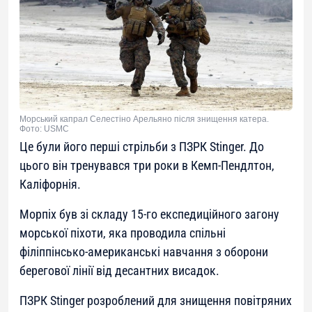
Морський капрал Селестіно Арельяно після знищення катера.
Фото: USMC
Це були його перші стрільби з ПЗРК Stinger. До
цього він тренувався три роки в Кемп-Пендлтон,
Каліфорнія.
Морпіх був зі складу 15-го експедиційного загону
морської піхоти, яка проводила спільні
філіппінсько-американські навчання з оборони
берегової лінії від десантних висадок.
ПЗРК Stinger розроблений для знищення повітряних