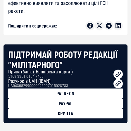
ефективно виявляти та захоплювати цілі ГСН
ракети.
Поширити в соцмережах:
ПІДТРИМАЙ РОБОТУ РЕДАКЦІЇ
"МІЛІТАРНОГО"
Приватбанк ( Банківська карта )
5169 3351 0164 7408
Рахунок в UAH (IBAN)
UA043052990000026007015028783
PATREON
PAYPAL
КРИПТА
BTC
bc1qg0z99m95fte7kj8faa7h2kvnq92wvc53exe8gm
USDT