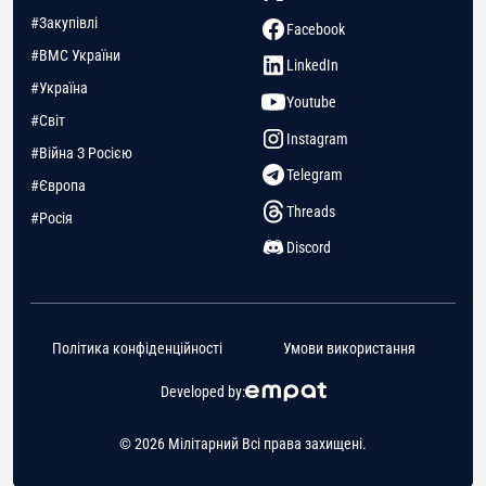
#Закупівлі
Facebook
#ВМС України
LinkedIn
#Україна
Youtube
#Світ
Instagram
#Війна З Росією
Telegram
#Європа
Threads
#Росія
Discord
Політика конфіденційності
Умови використання
Developed by:
© 2026 Мілітарний Всі права захищені.