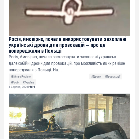
Росія, ймовірно, почала використовувати захоплені
українські дрони для провокацій — про це
попереджали в Польщі
Росія, ймовірно, почала застосовувати захоплені українські
далекобійні дрони для провокацій, про можливість яких раніше
попереджали в Польщі. На...
#Війна з Росією
#Дрони
#Провокації
#Росія
#Україна
1 Серпня, 2026
19:19