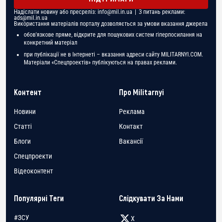
Надіслати новину або пресреліз:
info@mil.in.ua
| З питань реклами:
ads@mil.in.ua
Використання матеріалів порталу дозволяється за умови вказання джерела
обов'язкове пряме, відкрите для пошукових систем гіперпосилання на
конкретний матеріал
при публікації не в Інтернеті – вказання адреси сайту MILITARNYI.COM.
Матеріали «Спецпроектів» публікуються на правах реклами.
Контент
Про Militarnyi
Новини
Реклама
Статті
Контакт
Блоги
Вакансії
Спецпроекти
Відеоконтент
Популярні Теги
Слідкувати За Нами
#ЗСУ
X