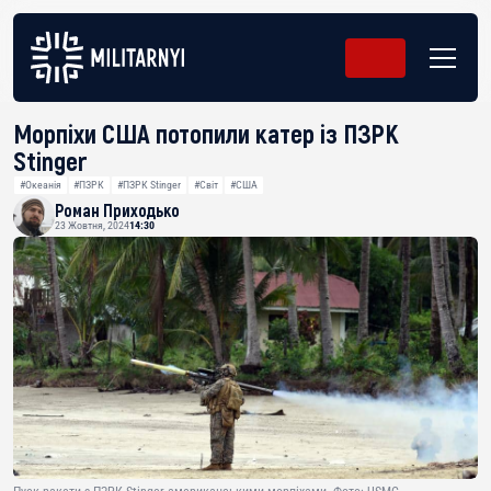
Морпіхи США потопили катер із ПЗРК
Stinger
#Океанія
#ПЗРК
#ПЗРК Stinger
#Світ
#США
Роман Приходько
23 Жовтня, 2024
14:30