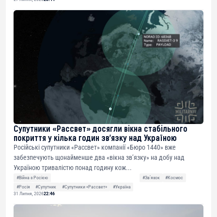
Супутники «Рассвет» досягли вікна стабільного
покриття у кілька годин зв’язку над Україною
Російські супутники «Рассвет» компанії «Бюро 1440» вже
забезпечують щонайменше два «вікна зв’язку» на добу над
Україною тривалістю понад годину кож...
#Війна з Росією
#Звʼязок
#Космос
#Росія
#Супутник
#Супутники «Рассвет»
#Україна
31 Липня, 2026
22:46