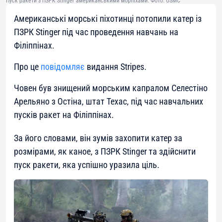
Пуск ракети з ПЗРК Stinger американськими морпіхами. Фото: USMC
Американські морські піхотинці потопили катер із
ПЗРК Stinger під час проведення навчань на
Філіппінах.
Про це
повідомляє
видання
Stripes
.
Човен був знищений морським капралом Селестіно
Арельяно з Остіна, штат Техас, під час навчальних
пусків ракет на Філіппінах.
За його словами, він зумів захопити катер за
розмірами, як каное, з ПЗРК Stinger та здійснити
пуск ракети, яка успішно уразила ціль.