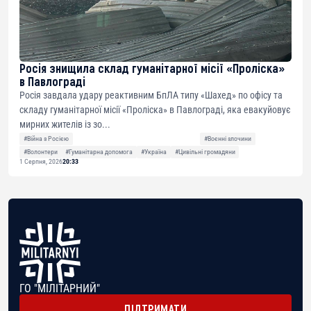
Росія знищила склад гуманітарної місії «Проліска»
в Павлограді
Росія завдала удару реактивним БпЛА типу «Шахед» по офісу та
складу гуманітарної місії «Проліска» в Павлограді, яка евакуйовує
мирних жителів із зо...
#Війна з Росією
#Воєнні злочини
#Волонтери
#Гуманітарна допомога
#Україна
#Цивільні громадяни
1 Серпня, 2026
20:33
ГО "МІЛІТАРНИЙ"
ПІДТРИМАТИ