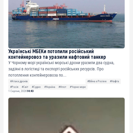
Українські МБЕКи потопили російський
контейнеровоз та уразили нафтовий танкер
У Чорному морі українські морські дрони уразили два судна,
задіяні в логістиці та експорті російських ресурсів. Про
потоплення контейнеровоза по...
#Атака дронів
#Війна з Росією
#Нафта
#Росія
#Світ
#Судно
#Україна
#Флот
#Чорне море
1 Серпня, 2026
14:43