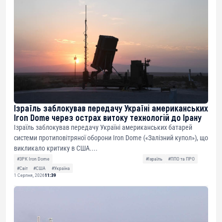
Ізраїль заблокував передачу Україні американських
Iron Dome через острах витоку технологій до Ірану
Ізраїль заблокував передачу Україні американських батарей
системи протиповітряної оборони Iron Dome («Залізний купол»), що
викликало критику в США....
#ЗРК Iron Dome
#Ізраїль
#ППО та ПРО
#Світ
#США
#Україна
1 Серпня, 2026
11:39