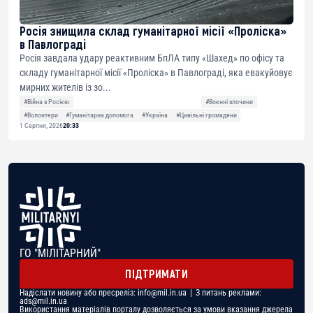
Росія знищила склад гуманітарної місії «Проліска»
в Павлограді
Росія завдала удару реактивним БпЛА типу «Шахед» по офісу та
складу гуманітарної місії «Проліска» в Павлограді, яка евакуйовує
мирних жителів із зо...
#Війна з Росією
#Воєнні злочини
#Волонтери
#Гуманітарна допомога
#Україна
#Цивільні громадяни
1 Серпня, 2026
20:33
ГО "МІЛІТАРНИЙ"
ПІДТРИМАТИ
Надіслати новину або пресреліз:
info@mil.in.ua
| З питань реклами:
ads@mil.in.ua
Використання матеріалів порталу дозволяється за умови вказання джерела