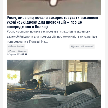
Росія, ймовірно, почала використовувати захоплені
українські дрони для провокацій — про це
попереджали в Польщі
Росія, ймовірно, почала застосовувати захоплені українські
далекобійні дрони для провокацій, про можливість яких раніше
попереджали в Польщі. На...
#Війна з Росією
#Дрони
#Провокації
#Росія
#Україна
1 Серпня, 2026
19:19