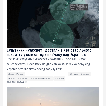
Супутники «Рассвет» досягли вікна стабільного
покриття у кілька годин зв’язку над Україною
Російські супутники «Рассвет» компанії «Бюро 1440» вже
забезпечують щонайменше два «вікна зв’язку» на добу над
Україною тривалістю понад годину кож...
#Війна з Росією
#Звʼязок
#Космос
#Росія
#Супутник
#Супутники «Рассвет»
#Україна
31 Липня, 2026
22:46