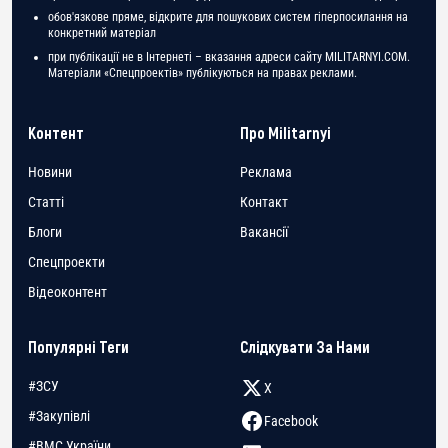
обов'язкове пряме, відкрите для пошукових систем гіперпосилання на
конкретний матеріал
при публікації не в Інтернеті – вказання адреси сайту MILITARNYI.COM.
Матеріали «Спецпроектів» публікуються на правах реклами.
Контент
Про Militarnyi
Новини
Реклама
Статті
Контакт
Блоги
Вакансії
Спецпроекти
Відеоконтент
Популярні Теги
Слідкувати За Нами
#ЗСУ
X
#Закупівлі
Facebook
#ВМС України