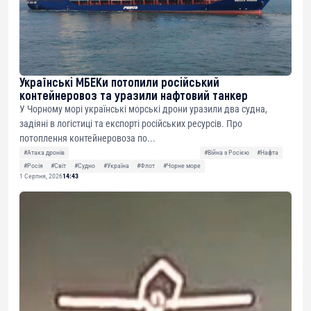
Українські МБЕКи потопили російський
контейнеровоз та уразили нафтовий танкер
У Чорному морі українські морські дрони уразили два судна,
задіяні в логістиці та експорті російських ресурсів. Про
потоплення контейнеровоза по...
#Атака дронів
#Війна з Росією
#Нафта
#Росія
#Світ
#Судно
#Україна
#Флот
#Чорне море
1 Серпня, 2026
14:43