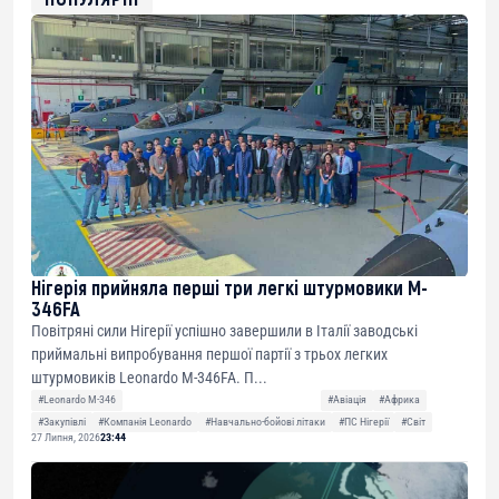
Нігерія прийняла перші три легкі штурмовики M-
346FA
Повітряні сили Нігерії успішно завершили в Італії заводські
приймальні випробування першої партії з трьох легких
штурмовиків Leonardo M-346FA. П...
#Leonardo M-346
#Авіація
#Африка
#Закупівлі
#Компанія Leonardo
#Навчально-бойові літаки
#ПС Нігерії
#Світ
27 Липня, 2026
23:44