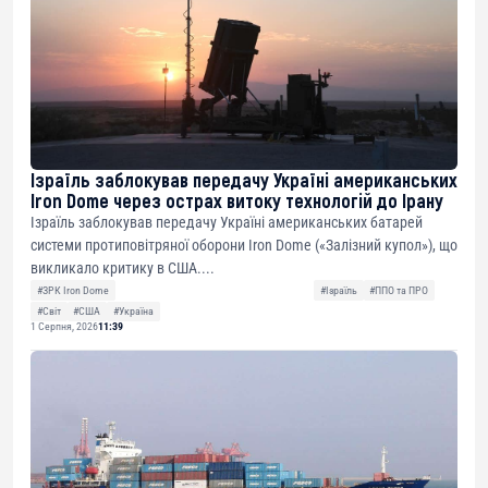
Ізраїль заблокував передачу Україні американських
Iron Dome через острах витоку технологій до Ірану
Ізраїль заблокував передачу Україні американських батарей
системи протиповітряної оборони Iron Dome («Залізний купол»), що
викликало критику в США....
#ЗРК Iron Dome
#Ізраїль
#ППО та ПРО
#Світ
#США
#Україна
1 Серпня, 2026
11:39