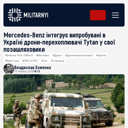
Mercedes-Benz інтегрує випробувані в
Україні дрони-перехоплювачі Tytan у свої
позашляховики
#Defense Tech і Miltech
#Mercedes
#Дрони
#Дрони-перехоплювачі
#Європа
#Німеччина
#ППО та ПРО
#Світ
#Співпраця
Владислав Хоменко
10 Червня, 2026
18:12