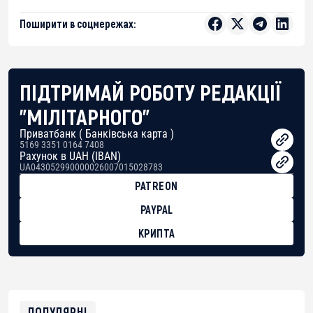
Поширити в соцмережах:
ПІДТРИМАЙ РОБОТУ РЕДАКЦІЇ
"МІЛІТАРНОГО"
Приватбанк ( Банківська карта )
5169 3351 0164 7408
Рахунок в UAH (IBAN)
UA043052990000026007015028783
PATREON
PAYPAL
КРИПТА
BTC
bc1qg0z99m95fte7kj8faa7h2kvnq92wvc53exe8gm
USDT
0x8676644fA7B6d328310283cAC1065Ae01d97CEe7
ETH
0xfD02863D3289416fcF50975c9DFda13623f97758
ПОПУЛЯРНІ