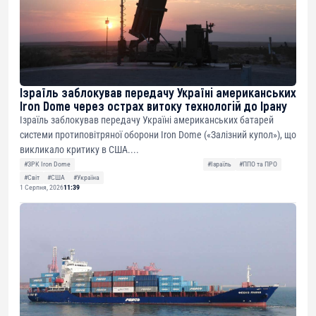
Ізраїль заблокував передачу Україні американських
Iron Dome через острах витоку технологій до Ірану
Ізраїль заблокував передачу Україні американських батарей
системи протиповітряної оборони Iron Dome («Залізний купол»), що
викликало критику в США....
#ЗРК Iron Dome
#Ізраїль
#ППО та ПРО
#Світ
#США
#Україна
1 Серпня, 2026
11:39