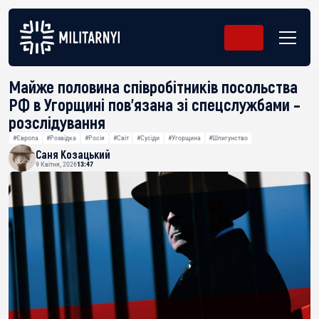
Майже половина співробітників посольства
РФ в Угорщині пов’язана зі спецслужбами –
розслідування
#Європа
#Розвідка
#Росія
#Світ
#Сусіди
#Угорщина
#Шпигунство
Саня Козацький
9 Квітня, 2026
13:47