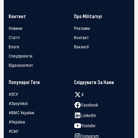
Контент
Про Militarnyi
Новини
Реклама
Статті
Контакт
Блоги
Вакансії
Спецпроекти
Відеоконтент
Популярні Теги
Слідкувати За Нами
#ЗСУ
X
#Закупівлі
Facebook
#ВМС України
LinkedIn
#Україна
Youtube
#Світ
Instagram