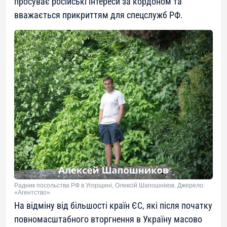
просуває російські інтереси за кордоном та
вважається прикриттям для спецслужб РФ.
Радник посольства РФ в Угорщині, Олексій Шапошніков. Джерело:
«Агентство»
На відміну від більшості країн ЄС, які після початку
повномасштабного вторгнення в Україну масово