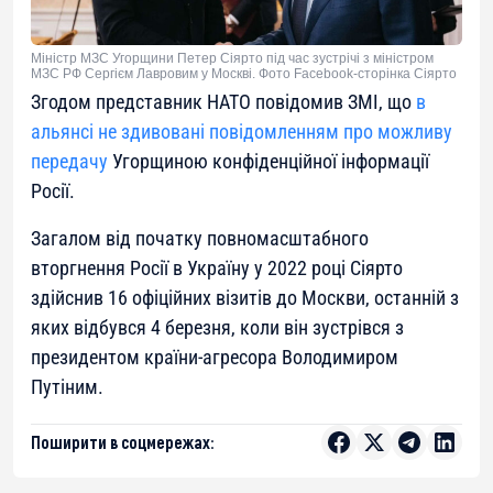
Міністр МЗС Угорщини Петер Сіярто під час зустрічі з міністром
МЗС РФ Сергієм Лавровим у Москві. Фото Facebook-сторінка Сіярто
Згодом представник НАТО повідомив ЗМІ, що
в
альянсі не здивовані повідомленням про можливу
передачу
Угорщиною конфіденційної інформації
Росії.
Загалом від початку повномасштабного
вторгнення Росії в Україну у 2022 році Сіярто
здійснив 16 офіційних візитів до Москви, останній з
яких відбувся 4 березня, коли він зустрівся з
президентом країни-агресора Володимиром
Путіним.
Поширити в соцмережах: