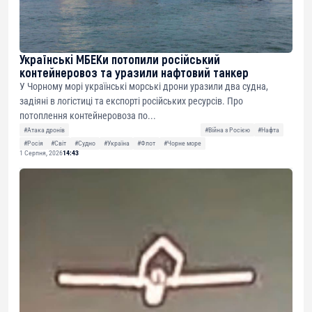
Українські МБЕКи потопили російський
контейнеровоз та уразили нафтовий танкер
У Чорному морі українські морські дрони уразили два судна,
задіяні в логістиці та експорті російських ресурсів. Про
потоплення контейнеровоза по...
#Атака дронів
#Війна з Росією
#Нафта
#Росія
#Світ
#Судно
#Україна
#Флот
#Чорне море
1 Серпня, 2026
14:43