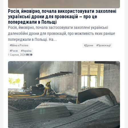
Росія, ймовірно, почала використовувати захоплені
українські дрони для провокацій — про це
попереджали в Польщі
Росія, ймовірно, почала застосовувати захоплені українські
далекобійні дрони для провокацій, про можливість яких раніше
попереджали в Польщі. На...
#Війна з Росією
#Дрони
#Провокації
#Росія
#Україна
1 Серпня, 2026
19:19