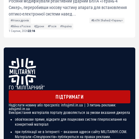
Росіяни модифікували реактивний ударний БпЛА «Герань-4
Сикер», переробивши носову частину апарата для встановлення
оптико-електронної системи навед...
#Атака дронів
#БпЛА Shahed/«Герань»
#Війна з Росією
#Дрони
#Росія
#Україна
1 Серпня, 2026
22:16
ГО "МІЛІТАРНИЙ"
ПІДТРИМАТИ
Надіслати новину або пресреліз:
info@mil.in.ua
| З питань реклами:
ads@mil.in.ua
Використання матеріалів порталу дозволяється за умови вказання джерела
обов'язкове пряме, відкрите для пошукових систем гіперпосилання на
конкретний матеріал
при публікації не в Інтернеті – вказання адреси сайту MILITARNYI.COM.
Матеріали «Спецпроектів» публікуються на правах реклами.