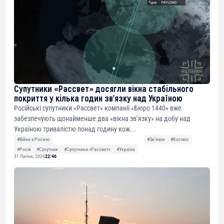
Супутники «Рассвет» досягли вікна стабільного
покриття у кілька годин зв’язку над Україною
Російські супутники «Рассвет» компанії «Бюро 1440» вже
забезпечують щонайменше два «вікна зв’язку» на добу над
Україною тривалістю понад годину кож...
#Війна з Росією
#Звʼязок
#Космос
#Росія
#Супутник
#Супутники «Рассвет»
#Україна
31 Липня, 2026
22:46