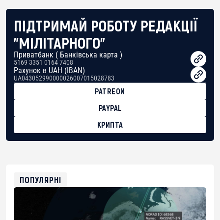
ПІДТРИМАЙ РОБОТУ РЕДАКЦІЇ
"МІЛІТАРНОГО"
Приватбанк ( Банківська карта )
5169 3351 0164 7408
Рахунок в UAH (IBAN)
UA043052990000026007015028783
PATREON
PAYPAL
КРИПТА
BTC
bc1qg0z99m95fte7kj8faa7h2kvnq92wvc53exe8gm
USDT
0x8676644fA7B6d328310283cAC1065Ae01d97CEe7
ETH
0xfD02863D3289416fcF50975c9DFda13623f97758
ПОПУЛЯРНІ