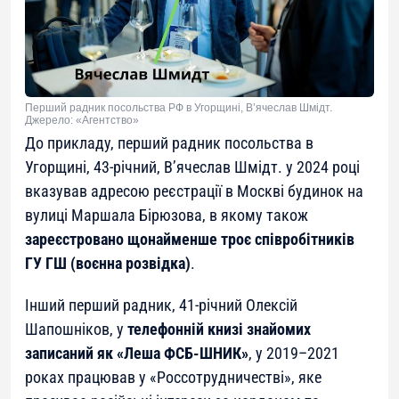
Перший радник посольства РФ в Угорщині, В’ячеслав Шмідт.
Джерело: «Агентство»
До прикладу, перший радник посольства в
Угорщині, 43-річний, В’ячеслав Шмідт. у 2024 році
вказував адресою реєстрації в Москві будинок на
вулиці Маршала Бірюзова, в якому також
зареєстровано щонайменше троє співробітників
ГУ ГШ (воєнна розвідка)
.
Інший перший радник, 41-річний Олексій
Шапошніков, у
телефонній книзі знайомих
записаний як «Леша ФСБ-ШНИК»
, у 2019–2021
роках працював у «Россотрудничестві», яке