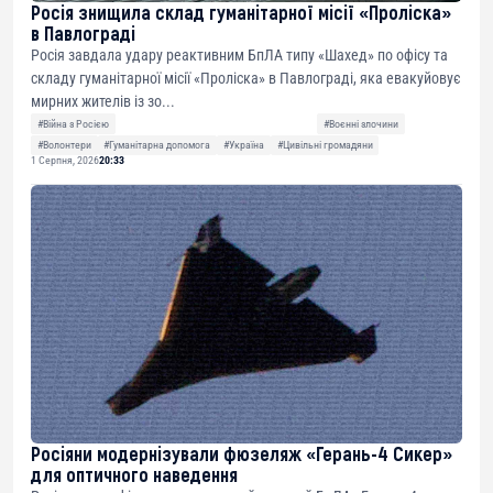
Росія знищила склад гуманітарної місії «Проліска»
в Павлограді
Росія завдала удару реактивним БпЛА типу «Шахед» по офісу та
складу гуманітарної місії «Проліска» в Павлограді, яка евакуйовує
мирних жителів із зо...
#Війна з Росією
#Воєнні злочини
#Волонтери
#Гуманітарна допомога
#Україна
#Цивільні громадяни
1 Серпня, 2026
20:33
Росіяни модернізували фюзеляж «Герань-4 Сикер»
для оптичного наведення