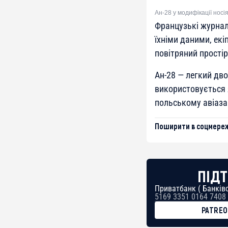
Ан-28 у модифікації носі
Французькі журналі
їхніми даними, екі
повітряний простір
Ан-28 — легкий дв
використовується 
польському авіаза
Поширити в соцмереж
ПІДТ
Приватбанк ( Банківс
5169 3351 0164 7408
PATRE
BTC