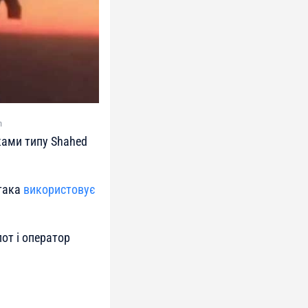
m
ками типу Shahed
ітака
використовує
от і оператор