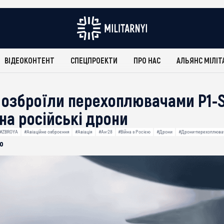
ВІДЕОКОНТЕНТ
СПЕЦПРОЕКТИ
ПРО НАС
АЛЬЯНС МІЛІТ
8 озброїли перехоплювачами P1-
на російські дрони
#ZBROYA
#Авіаційне озброєння
#Авіація
#Ан-28
#Війна з Росією
#Дрони
#Дрони-перехоплюва
о