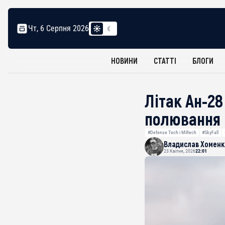
Чт, 6 Серпня 2026
НОВИНИ
СТАТТІ
БЛОГИ
Літак Ан-2
полювання 
#Defense Tech і Miltech
#SkyFall
Владислав Хоменк
23 Квітня, 2026
22:01