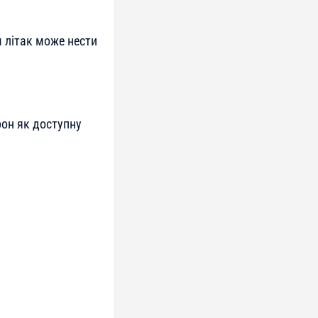
м літак може нести
рон як доступну