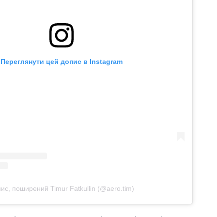
Переглянути цей допис в Instagram
ис, поширений Timur Fatkullin (@aero.tim)