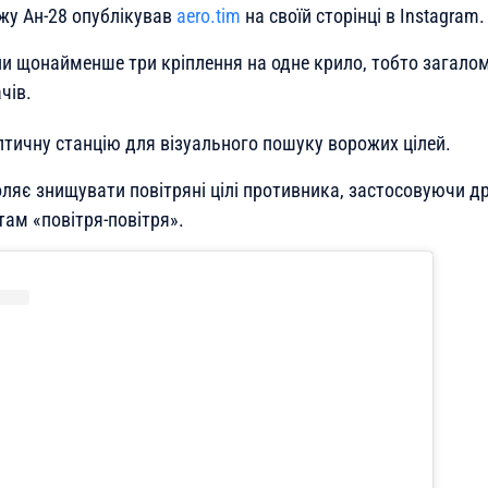
ажу Ан-28 опублікував
aero.tim
на своїй сторінці в Instagram.
али щонайменше три кріплення на одне крило, тобто загало
чів.
птичну станцію для візуального пошуку ворожих цілей.
ляє знищувати повітряні цілі противника, застосовуючи д
там «повітря-повітря».