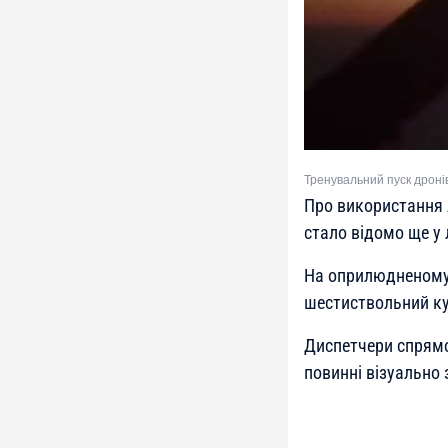
Тренувальний пуск дронів
Про використання 
стало відомо ще у
На оприлюдненому 
шестиствольний ку
Диспетчери спрямов
повинні візуально з