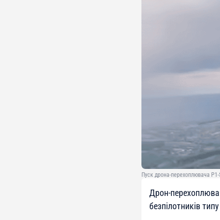
Пуск дрона-перехоплювача P1-SU
Дрон-перехоплювач
безпілотників типу