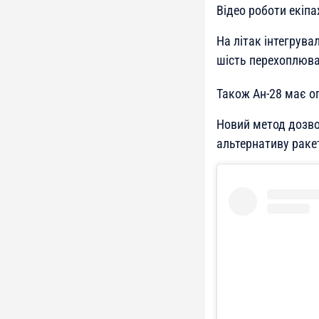
Відео роботи екіп
На літак інтегрув
шість перехоплюва
Також Ан-28 має о
Новий метод дозво
альтернативу раке