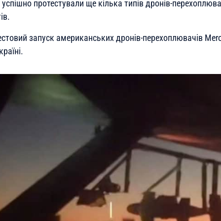
успішно протестували ще кілька типів дронів-перехоплювач
ів.
естовий запуск американських дронів-перехоплювачів Mero
раїні.