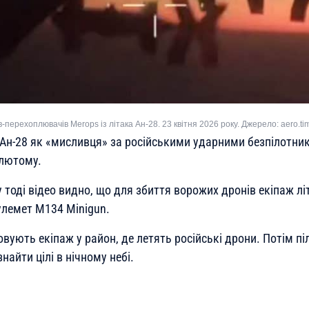
-перехоплювачів Merops із літака Ан-28. 23 квітня 2026 року. Джерело: aero.ti
Ан-28 як «мисливця» за російськими ударними безпілотни
 лютому.
тоді відео видно, що для збиття ворожих дронів екіпаж л
лемет M134 Minigun.
ують екіпаж у район, де летять російські дрони. Потім піл
найти цілі в нічному небі.