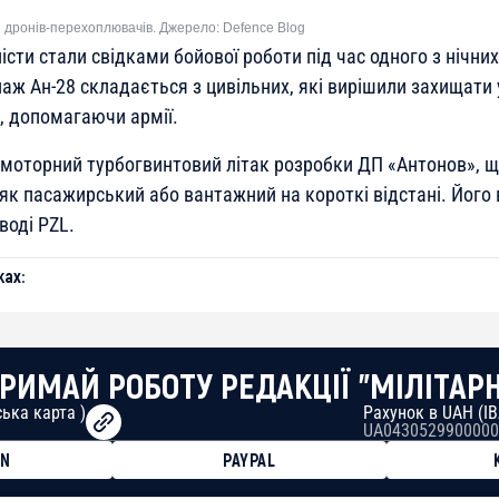
я дронів-перехоплювачів. Джерело: Defence Blog
сти стали свідками бойової роботи під час одного з нічних
паж Ан-28 складається з цивільних, які вирішили захищати
, допомагаючи армії.
омоторний турбогвинтовий літак розробки ДП «Антонов», 
як пасажирський або вантажний на короткі відстані. Його
воді PZL.
ах:
РИМАЙ РОБОТУ РЕДАКЦІЇ "МІЛІТАР
ька карта )
Рахунок в UAH (I
UA0430529900000
ON
PAYPAL