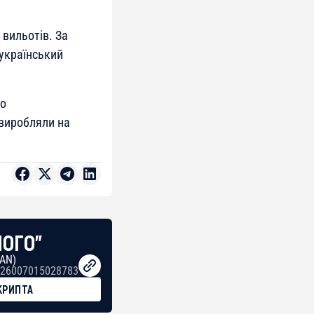
 вильотів. За
 український
що
 виробляли на
НОГО"
BAN)
26007015028783
КРИПТА