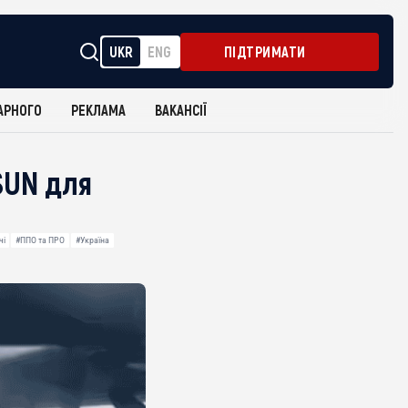
UKR
ENG
ПІДТРИМАТИ
АРНОГО
РЕКЛАМА
ВАКАНСІЇ
SUN для
чі
#ППО та ПРО
#Україна