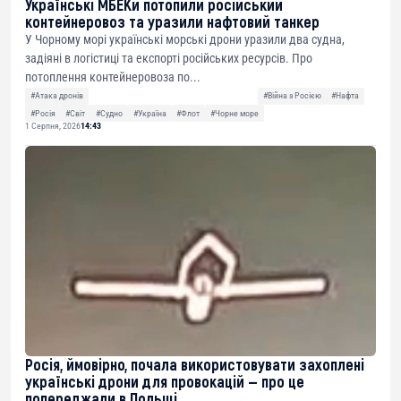
Українські МБЕКи потопили російський
контейнеровоз та уразили нафтовий танкер
У Чорному морі українські морські дрони уразили два судна,
задіяні в логістиці та експорті російських ресурсів. Про
потоплення контейнеровоза по...
#Атака дронів
#Війна з Росією
#Нафта
#Росія
#Світ
#Судно
#Україна
#Флот
#Чорне море
1 Серпня, 2026
14:43
Росія, ймовірно, почала використовувати захоплені
українські дрони для провокацій — про це
попереджали в Польщі