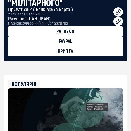
"МІЛІТАРНОГО"
Приватбанк ( Банківська карта )
5169 3351 0164 7408
Рахунок в UAH (IBAN)
UA043052990000026007015028783
PATREON
PAYPAL
КРИПТА
BTC
bc1qg0z99m95fte7kj8faa7h2kvnq92wvc53exe8gm
USDT
0x8676644fA7B6d328310283cAC1065Ae01d97CEe7
ETH
0xfD02863D3289416fcF50975c9DFda13623f97758
ПОПУЛЯРНІ