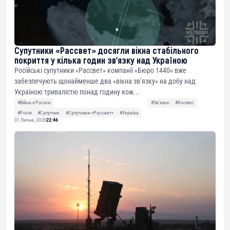
Супутники «Рассвет» досягли вікна стабільного
покриття у кілька годин зв’язку над Україною
Російські супутники «Рассвет» компанії «Бюро 1440» вже
забезпечують щонайменше два «вікна зв’язку» на добу над
Україною тривалістю понад годину кож...
#Війна з Росією
#Звʼязок
#Космос
#Росія
#Супутник
#Супутники «Рассвет»
#Україна
31 Липня, 2026
22:46