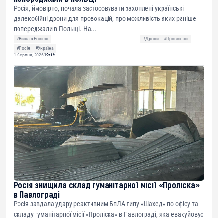
Росія, ймовірно, почала застосовувати захоплені українські
далекобійні дрони для провокацій, про можливість яких раніше
попереджали в Польщі. На...
#Війна з Росією
#Дрони
#Провокації
#Росія
#Україна
1 Серпня, 2026
19:19
Росія знищила склад гуманітарної місії «Проліска»
в Павлограді
Росія завдала удару реактивним БпЛА типу «Шахед» по офісу та
складу гуманітарної місії «Проліска» в Павлограді, яка евакуйовує