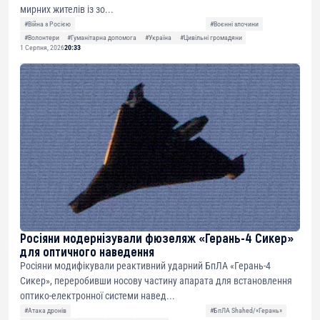
мирних жителів із зо...
#Війна з Росією
#Воєнні злочини
#Волонтери
#Гуманітарна допомога
#Україна
#Цивільні громадяни
1 Серпня, 2026
20:33
Росіяни модернізували фюзеляж «Герань-4 Сикер»
для оптичного наведення
Росіяни модифікували реактивний ударний БпЛА «Герань-4
Сикер», переробивши носову частину апарата для встановлення
оптико-електронної системи навед...
#Атака дронів
#БпЛА Shahed/«Герань»