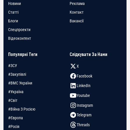
Новини
Реклама
Статті
Контакт
Блоги
Вакансії
Спецпроекти
Відеоконтент
Популярні Теги
Слідкувати За Нами
#ЗСУ
X
#Закупівлі
Facebook
#ВМС України
LinkedIn
#Україна
Youtube
#Світ
Instagram
#Війна З Росією
Telegram
#Європа
Threads
#Росія