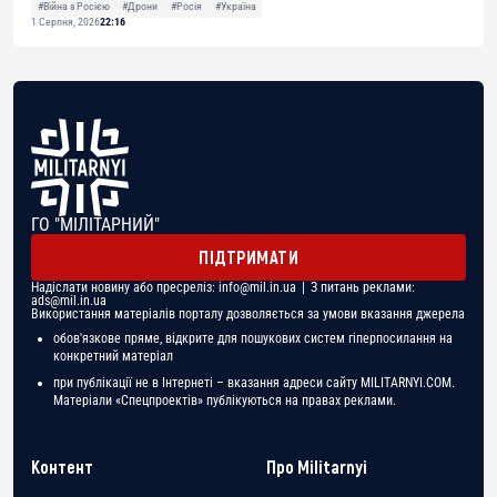
#Війна з Росією
#Дрони
#Росія
#Україна
1 Серпня, 2026
22:16
ГО "МІЛІТАРНИЙ"
ПІДТРИМАТИ
Надіслати новину або пресреліз:
info@mil.in.ua
| З питань реклами:
ads@mil.in.ua
Використання матеріалів порталу дозволяється за умови вказання джерела
обов'язкове пряме, відкрите для пошукових систем гіперпосилання на
конкретний матеріал
при публікації не в Інтернеті – вказання адреси сайту MILITARNYI.COM.
Матеріали «Спецпроектів» публікуються на правах реклами.
Контент
Про Militarnyi