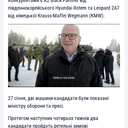
Конкурентами є K2 Black Panther від
південнокорейського Hyundai Rotem та Leopard 2A7
від німецької Krauss-Maffei Wegmann (KMW).
27 січня, дві машини-кандидати були показані
міністру оборони та пресі.
Протягом наступних чотирьох тижнів два
кандидати пройдуть ретельні зимові