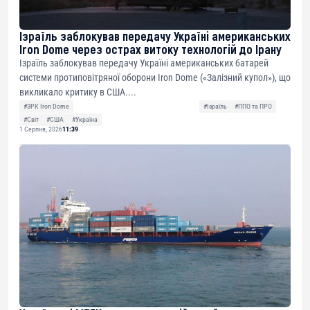
Ізраїль заблокував передачу Україні американських
Iron Dome через острах витоку технологій до Ірану
Ізраїль заблокував передачу Україні американських батарей
системи протиповітряної оборони Iron Dome («Залізний купол»), що
викликало критику в США....
#ЗРК Iron Dome
#Ізраїль
#ППО та ПРО
#Світ
#США
#Україна
1 Серпня, 2026
11:39