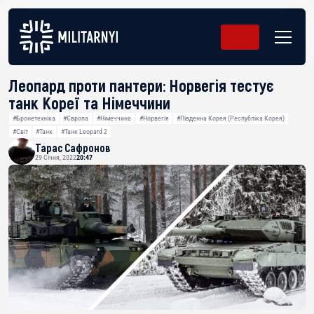
Леопард проти пантери: Норвегія тестує
танк Кореї та Німеччини
#Бронетехніка
#Європа
#Німеччина
#Норвегія
#Південна Корея (Республіка Корея)
#Світ
#Танк
#Танк Leopard 2
Тарас Сафронов
29 Січня, 2022
20:47