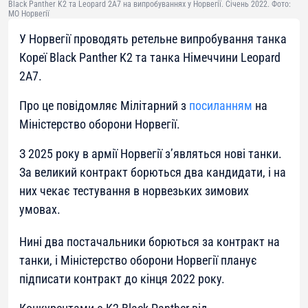
Black Panther K2 та Leopard 2A7 на випробуваннях у Норвегії. Січень 2022. Фото:
МО Норвегії
У Норвегії проводять ретельне випробування танка
Кореї Black Panther K2 та танка Німеччини Leopard
2A7.
Про це повідомляє Мілітарний з
посиланням
на
Міністерство оборони Норвегії.
З 2025 року в армії Норвегії з’являться нові танки.
За великий контракт борються два кандидати, і на
них чекає тестування в норвезьких зимових
умовах.
Нині два постачальники борються за контракт на
танки, і Міністерство оборони Норвегії планує
підписати контракт до кінця 2022 року.