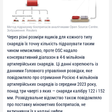
Метод підрахунку боєприпасів аналітиками Open Source Centre.
Зображення: Reuters
Через різні розміри ящиків для кожного типу
снарядів їх точну кількість підрахувати таким
чином неможливо, проте OSC надало
консервативний діапазон в 4-6 мільйонів
артилерійських снарядів. Ці данні корелюють із
данними Головного управління розвідки, яке
повідомляло про отримання Росією 4 мільйонів
артилерійських снарядів із середини 2023 року,
понад три чверті з яких — снаряди калібру 122 і 152
мм. Розвідувальне відомство також повідомляло
про поставку мінометних боєприпасів, не
включивши їх у надані цифри.