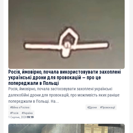
Росія, ймовірно, почала використовувати захоплені
українські дрони для провокацій — про це
попереджали в Польщі
Росія, ймовірно, почала застосовувати захоплені українські
далекобійні дрони для провокацій, про можливість яких раніше
попереджали в Польщі. На...
#Війна з Росією
#Дрони
#Провокації
#Росія
#Україна
1 Серпня, 2026
19:19