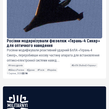
Росіяни модернізували фюзеляж «Герань-4 Сикер»
для оптичного наведення
Росіяни модифікували реактивний ударний БпЛА «Герань-4
Сикер», переробивши носову частину апарата для встановлення
оптико-електронної системи навед...
#Атака дронів
#БпЛА Shahed/«Герань»
#Війна з Росією
#Дрони
#Росія
#Україна
1 Серпня, 2026
22:16