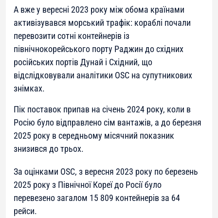
А вже у вересні 2023 року між обома країнами
активізувався морський трафік: кораблі почали
перевозити сотні контейнерів із
північнокорейського порту Раджин до східних
російських портів Дунай і Східний, що
відслідковували аналітики OSC на супутникових
знімках.
Пік поставок припав на січень 2024 року, коли в
Росію було відправлено сім вантажів, а до березня
2025 року в середньому місячний показник
знизився до трьох.
За оцінками OSC, з вересня 2023 року по березень
2025 року з Північної Кореї до Росії було
перевезено загалом 15 809 контейнерів за 64
рейси.