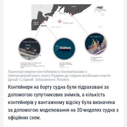
Транспортування контейнерів із боєприпасами з
північнокорейського порту Раджин до східних російських портів
Дунай і Східний. Зображення: Reuters
Контейнери на борту судна були підраховані за
допомогою супутникових знімків, а кількість
контейнерів у вантажному відсіку була визначена
за допомогою моделювання на 3D-моделях судна з
офіційних схем.