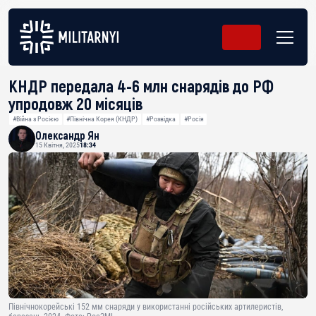
КНДР передала 4-6 млн снарядів до РФ
упродовж 20 місяців
#Війна з Росією
#Північна Корея (КНДР)
#Розвідка
#Росія
Олександр Ян
15 Квітня, 2025
18:34
Північнокорейські 152 мм снаряди у використанні російських артилеристів,