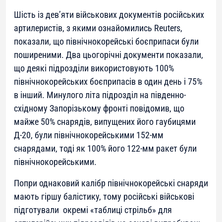
Шість із дев’яти військових документів російських
артилеристів, з якими ознайомились Reuters,
показали, що північнокорейські боєприпаси були
поширеними. Два цьогорічні документи показали,
що деякі підрозділи використовують 100%
північнокорейських боєприпасів в один день і 75%
в інший. Минулого літа підрозділ на південно-
східному Запорізькому фронті повідомив, що
майже 50% снарядів, випущених його гаубицями
Д-20, були північнокорейськими 152-мм
снарядами, тоді як 100% його 122-мм ракет були
північнокорейськими.
Попри однаковий калібр північнокорейські снаряди
мають гіршу балістику, тому російські військові
підготували окремі «таблиці стрільб» для