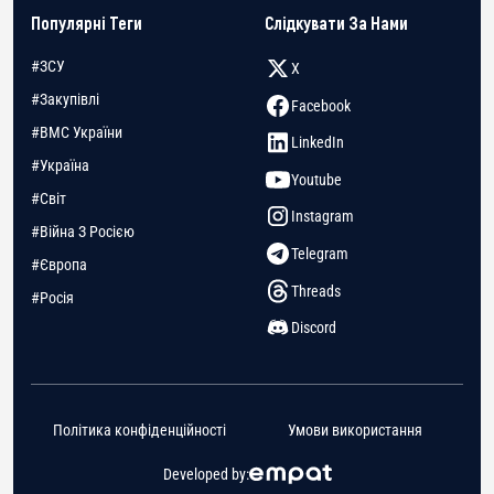
Популярні Теги
Слідкувати За Нами
#ЗСУ
X
#Закупівлі
Facebook
#ВМС України
LinkedIn
#Україна
Youtube
#Світ
Instagram
#Війна З Росією
Telegram
#Європа
Threads
#Росія
Discord
Політика конфіденційності
Умови використання
Developed by: