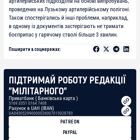
артилерійських підрозділів на основі випробувань,
проведених на Лузькому артилерійському полігоні.
Також спостерігались й інші проблеми, наприклад,
в одному із документів застерігають не тримати
боєприпас у гарячому стволі більше 3 хвилин.
Поширити в соцмережах:
ПІДТРИМАЙ РОБОТУ РЕДАКЦІЇ
"МІЛІТАРНОГО"
Приватбанк ( Банківська карта )
5169 3351 0164 7408
Рахунок в UAH (IBAN)
UA043052990000026007015028783
PATREON
PAYPAL