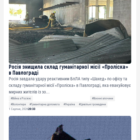
Росія знищила склад гуманітарної місії «Проліска»
в Павлограді
Росія завдала удару реактивним БпЛА типу «Шахед» по офісу та
складу гуманітарної місії «Проліска» в Павлограді, яка евакуйовує
мирних жителів із зо...
#Війна з Росією
#Воєнні злочини
#Волонтери
#Гуманітарна допомога
#Україна
#Цивільні громадяни
1 Серпня, 2026
20:33