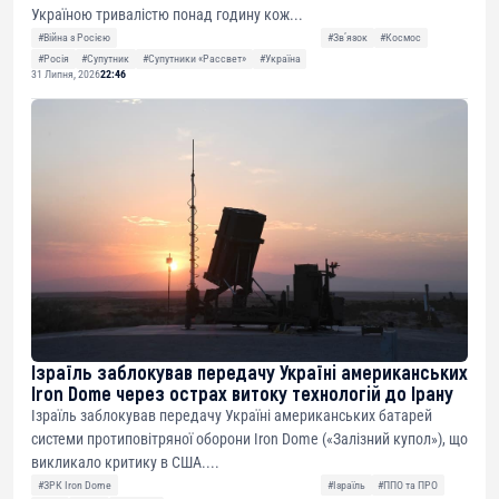
Україною тривалістю понад годину кож...
#Війна з Росією
#Звʼязок
#Космос
#Росія
#Супутник
#Супутники «Рассвет»
#Україна
31 Липня, 2026
22:46
Ізраїль заблокував передачу Україні американських
Iron Dome через острах витоку технологій до Ірану
Ізраїль заблокував передачу Україні американських батарей
системи протиповітряної оборони Iron Dome («Залізний купол»), що
викликало критику в США....
#ЗРК Iron Dome
#Ізраїль
#ППО та ПРО