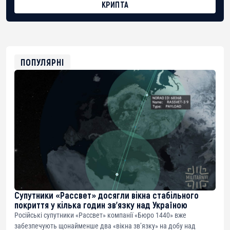
КРИПТА
BTC
bc1qg0z99m95fte7kj8faa7h2kvnq92wvc53exe8gm
USDT
0x8676644fA7B6d328310283cAC1065Ae01d97CEe7
ETH
0xfD02863D3289416fcF50975c9DFda13623f97758
ПОПУЛЯРНІ
Супутники «Рассвет» досягли вікна стабільного
покриття у кілька годин зв’язку над Україною
Російські супутники «Рассвет» компанії «Бюро 1440» вже
забезпечують щонайменше два «вікна зв’язку» на добу над