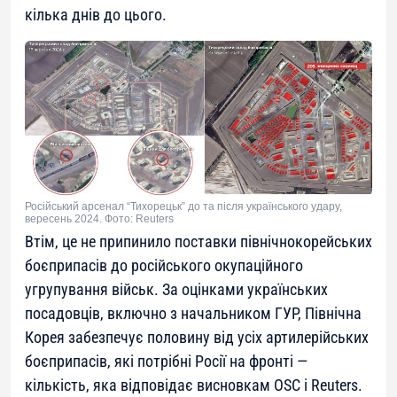
кілька днів до цього.
Російський арсенал “Тихорецьк” до та після українського удару,
вересень 2024. Фото: Reuters
Втім, це не припинило поставки північнокорейських
боєприпасів до російського окупаційного
угрупування військ. За оцінками українських
посадовців, включно з начальником ГУР, Північна
Корея забезпечує половину від усіх артилерійських
боєприпасів, які потрібні Росії на фронті —
кількість, яка відповідає висновкам OSC і Reuters.