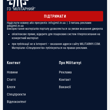
ГО "МІЛІТАРНИЙ"
ПІДТРИМАТИ
Надіслати новину або пресреліз:
info@mil.in.ua
| З питань реклами:
ads@mil.in.ua
Використання матеріалів порталу дозволяється за умови вказання джерела
обов'язкове пряме, відкрите для пошукових систем гіперпосилання на
конкретний матеріал
при публікації не в Інтернеті – вказання адреси сайту MILITARNYI.COM.
Матеріали «Спецпроектів» публікуються на правах реклами.
Контент
Про Militarnyi
Новини
Реклама
Статті
Контакт
Блоги
Вакансії
Спецпроекти
Відеоконтент