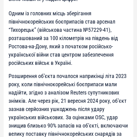
Одним із головних місць зберігання
північнокорейських боєприпасів став арсенал
“Тихорецьк” (військова частина №57229-41),
розташований за 100 кілометрів на південь від
Ростова-на-Дону, який з початком російсько-
української війни став центром забезпечення
російських військ в Україні.
Розширення об’єкта почалося наприкінці літа 2023
року, коли північнокорейські боєприпаси мали
надійти, згідно з аналізом Reuters супутникових
знімків. Але через рік, 21 вересня 2024 року, об’єкт
зазнав серйозних ушкоджень після удару
українських військових. За оцінками OSC, удар
знищив близько 90% запасів на об’єкті, включаючи
велику поставку північнокорейських снарядів за