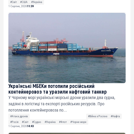
#Світ
#США
#Україна
1 Серпня, 2026
11:39
Українські МБЕКи потопили російський
контейнеровоз та уразили нафтовий танкер
У Чорному морі українські морські дрони уразили два судна,
задіяні в логістиці та експорті російських ресурсів. Про
потоплення контейнеровоза по...
#Атака дронів
#Війна з Росією
#Нафта
#Росія
#Світ
#Судно
#Україна
#Флот
#Чорне море
1 Серпня, 2026
14:43