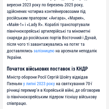
вересня 2023 року по березень 2025 року,
здійснених чотирма контейнеровозами під
російським прапором: «Ангара», «Мария»,
«Майя-1» і «Lady R». Кораблі транспортували
північнокорейські артилерійські та мінометні
снаряди до російських портів Восточний і Дунай,
після чого ті завантажувались на потяг та
доставлялись
залізницею
на арсенали неподалік
України.
Початок військових поставок із КНДР
Міністр оборони Росії Сергій Шойгу відвідав
Пхеньян
у липні 2023 року
на святкування 70-ї
річниці перемир’я в Корейській війні, де обговорив
із північнокорейським лідером тіснішу військову
співпрацю.