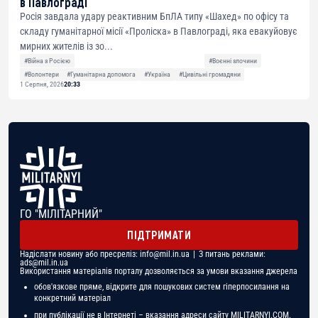
в Павлограді
Росія завдала удару реактивним БпЛА типу «Шахед» по офісу та
складу гуманітарної місії «Проліска» в Павлограді, яка евакуйовує
мирних жителів із зо...
#Війна з Росією
#Воєнні злочини
#Волонтери
#Гуманітарна допомога
#Україна
#Цивільні громадяни
1 Серпня, 2026
20:33
ГО "МІЛІТАРНИЙ"
ПІДТРИМАТИ
Надіслати новину або пресреліз:
info@mil.in.ua
| З питань реклами:
ads@mil.in.ua
Використання матеріалів порталу дозволяється за умови вказання джерела
обов'язкове пряме, відкрите для пошукових систем гіперпосилання на
конкретний матеріал
при публікації не в Інтернеті – вказання адреси сайту MILITARNYI.COM.