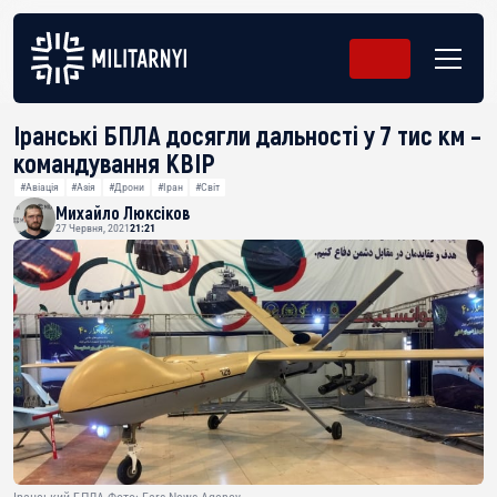
Іранські БПЛА досягли дальності у 7 тис км –
командування КВІР
#Авіація
#Азія
#Дрони
#Іран
#Світ
Михайло Люксіков
27 Червня, 2021
21:21