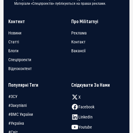
Матеріали «Спецпроектів» публікуються на правах реклами.
Контент
Про Militarnyi
Новини
Реклама
Статті
Контакт
Блоги
Вакансії
Спецпроекти
Відеоконтент
Популярні Теги
Слідкувати За Нами
#ЗСУ
X
#Закупівлі
Facebook
#ВМС України
LinkedIn
#Україна
Youtube
#Світ