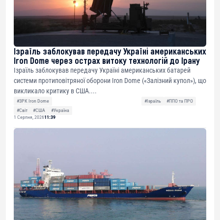
Ізраїль заблокував передачу Україні американських
Iron Dome через острах витоку технологій до Ірану
Ізраїль заблокував передачу Україні американських батарей
системи протиповітряної оборони Iron Dome («Залізний купол»), що
викликало критику в США....
#ЗРК Iron Dome
#Ізраїль
#ППО та ПРО
#Світ
#США
#Україна
1 Серпня, 2026
11:39