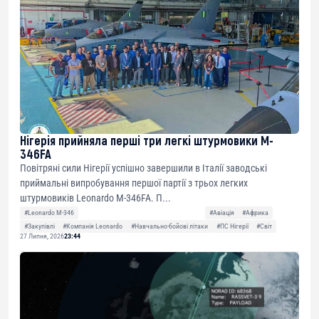
Нігерія прийняла перші три легкі штурмовики M-
346FA
Повітряні сили Нігерії успішно завершили в Італії заводські
приймальні випробування першої партії з трьох легких
штурмовиків Leonardo M-346FA. П...
#Leonardo M-346
#Авіація
#Африка
#Закупівлі
#Компанія Leonardo
#Навчально-бойові літаки
#ПС Нігерії
#Світ
27 Липня, 2026
23:44