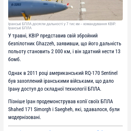
Іранські БПЛА досягли дальності у 7 тис км – командування КВІР.
Іранські БПЛА
У травні, КВІР представив свій збройний
безпілотник Ghazzeh, заявивши, що його дальність
польоту становить 2 000 км, і він здатний нести 13
бомб.
Однак в 2011 році американський RQ-170 Sentinel
був захоплений іранськими військами, що дало
Ірану доступ до складної технології БПЛА.
Пізніше Іран продемонстрував копії своїх БПЛА
Shahed 171 Simorgh і Saegheh, які, здавалося, були
модернізовані.