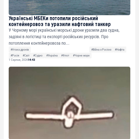
Українські МБЕКи потопили російський
контейнеровоз та уразили нафтовий танкер
У Чорному морі українські морські дрони уразили два судна,
задіяні в логістиці та експорті російських ресурсів. Про
потоплення контейнеровоза по...
#Атака дронів
#Війна з Росією
#Нафта
#Росія
#Світ
#Судно
#Україна
#Флот
#Чорне море
1 Серпня, 2026
14:43