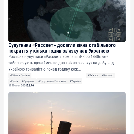
Супутники «Рассвет» досягли вікна стабільного
покриття у кілька годин зв’язку над Україною
Російські супутники «Рассвет» компанії «Бюро 1440» вже
забезпечують щонайменше два «вікна зв’язку» на добу над
Україною тривалістю понад годину кож...
#Війна з Росією
#Звʼязок
#Космос
#Росія
#Супутник
#Супутники «Рассвет»
#Україна
31 Липня, 2026
22:46