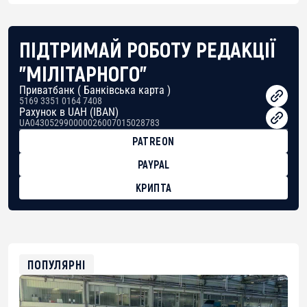
ПІДТРИМАЙ РОБОТУ РЕДАКЦІЇ
"МІЛІТАРНОГО"
Приватбанк ( Банківська карта )
5169 3351 0164 7408
Рахунок в UAH (IBAN)
UA043052990000026007015028783
PATREON
PAYPAL
КРИПТА
BTC
bc1qg0z99m95fte7kj8faa7h2kvnq92wvc53exe8gm
USDT
0x8676644fA7B6d328310283cAC1065Ae01d97CEe7
ETH
0xfD02863D3289416fcF50975c9DFda13623f97758
ПОПУЛЯРНІ