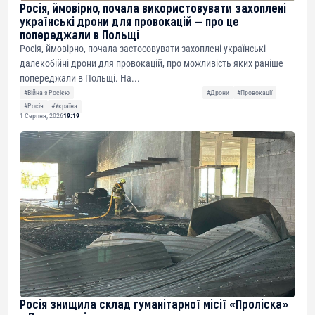
Росія, ймовірно, почала використовувати захоплені
українські дрони для провокацій — про це
попереджали в Польщі
Росія, ймовірно, почала застосовувати захоплені українські
далекобійні дрони для провокацій, про можливість яких раніше
попереджали в Польщі. На...
#Війна з Росією
#Дрони
#Провокації
#Росія
#Україна
1 Серпня, 2026
19:19
Росія знищила склад гуманітарної місії «Проліска»