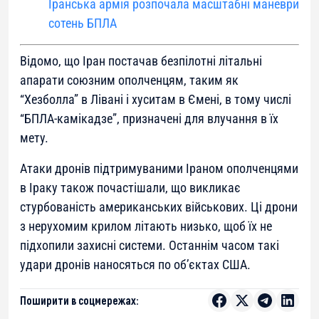
Іранська армія розпочала масштабні маневри
сотень БПЛА
Відомо, що Іран постачав безпілотні літальні
апарати союзним ополченцям, таким як
“Хезболла” в Лівані і хуситам в Ємені, в тому числі
“БПЛА-камікадзе”, призначені для влучання в їх
мету.
Атаки дронів підтримуваними Іраном ополченцями
в Іраку також почастішали, що викликає
стурбованість американських військових. Ці дрони
з нерухомим крилом літають низько, щоб їх не
підхопили захисні системи. Останнім часом такі
удари дронів наносяться по об’єктах США.
Поширити в соцмережах: