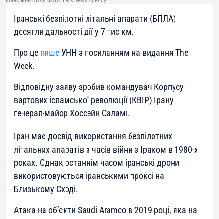
Іранський БПЛА Фото: Fars News Agency
Іранські безпілотні літальні апарати (БПЛА)
досягли дальності дії у 7 тис км.
Про це
пише
УНН з посиланням на видання The
Week.
Відповідну заяву зробив командувач Корпусу
вартових ісламської революції (КВІР) Ірану
генерал-майор Хоссейн Саламі.
Іран має досвід використання безпілотних
літальних апаратів з часів війни з Іраком в 1980-х
роках. Однак останнім часом іранські дрони
використовуються іранськими проксі на
Близькому Сході.
Атака на об’єкти Saudi Aramco в 2019 році, яка на