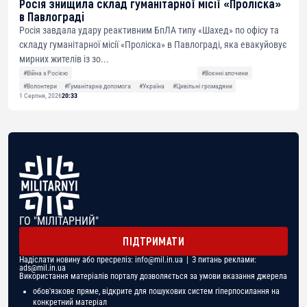
Росія знищила склад гуманітарної місії «Проліска»
в Павлограді
Росія завдала удару реактивним БпЛА типу «Шахед» по офісу та
складу гуманітарної місії «Проліска» в Павлограді, яка евакуйовує
мирних жителів із зо...
#Війна з Росією
#Воєнні злочини
#Волонтери
#Гуманітарна допомога
#Україна
#Цивільні громадяни
1 Серпня, 2026
20:33
ГО "МІЛІТАРНИЙ"
ПІДТРИМАТИ
Надіслати новину або пресреліз:
info@mil.in.ua
| З питань реклами:
ads@mil.in.ua
Використання матеріалів порталу дозволяється за умови вказання джерела
обов'язкове пряме, відкрите для пошукових систем гіперпосилання на
конкретний матеріал