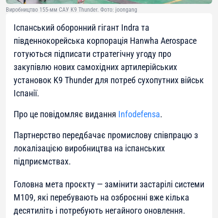
Виробництво 155-мм САУ K9 Thunder. Фото: joongang
Іспанський оборонний гігант Indra та
південнокорейська корпорація Hanwha Aerospace
готуються підписати стратегічну угоду про
закупівлю нових самохідних артилерійських
установок K9 Thunder для потреб сухопутних військ
Іспанії.
Про це повідомляє видання
Infodefensa
.
Партнерство передбачає промислову співпрацю з
локалізацією виробництва на іспанських
підприємствах.
Головна мета проєкту — замінити застарілі системи
M109, які перебувають на озброєнні вже кілька
десятиліть і потребують негайного оновлення.