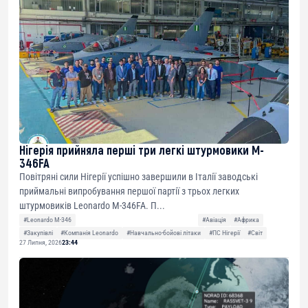
Нігерія прийняла перші три легкі штурмовики M-
346FA
Повітряні сили Нігерії успішно завершили в Італії заводські
приймальні випробування першої партії з трьох легких
штурмовиків Leonardo M-346FA. П...
#Leonardo M-346
#Авіація
#Африка
#Закупівлі
#Компанія Leonardo
#Навчально-бойові літаки
#ПС Нігерії
#Світ
27 Липня, 2026
23:44