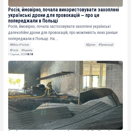
Росія, ймовірно, почала використовувати захоплені
українські дрони для провокацій — про це
попереджали в Польщі
Росія, ймовірно, почала застосовувати захоплені українські
далекобійні дрони для провокацій, про можливість яких раніше
попереджали в Польщі. На...
#Війна з Росією
#Дрони
#Провокації
#Росія
#Україна
1 Серпня, 2026
19:19