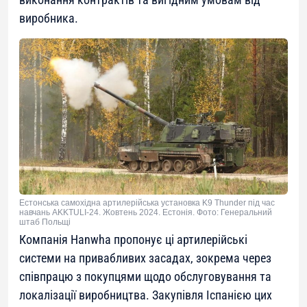
виробника.
Естонська самохідна артилерійська установка K9 Thunder під час
навчань AKKTULI-24. Жовтень 2024. Естонія. Фото: Генеральний
штаб Польщі
Компанія Hanwha пропонує ці артилерійські
системи на привабливих засадах, зокрема через
співпрацю з покупцями щодо обслуговування та
локалізації виробництва. Закупівля Іспанією цих