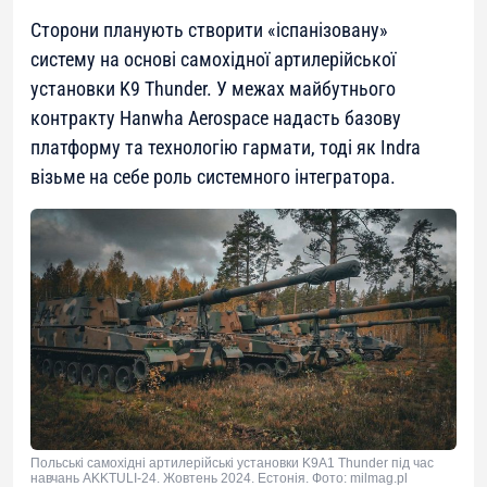
Сторони планують створити «іспанізовану»
систему на основі самохідної артилерійської
установки K9 Thunder. У межах майбутнього
контракту Hanwha Aerospace надасть базову
платформу та технологію гармати, тоді як Indra
візьме на себе роль системного інтегратора.
Польські самохідні артилерійські установки K9A1 Thunder під час
навчань AKKTULI-24. Жовтень 2024. Естонія. Фото: milmag.pl