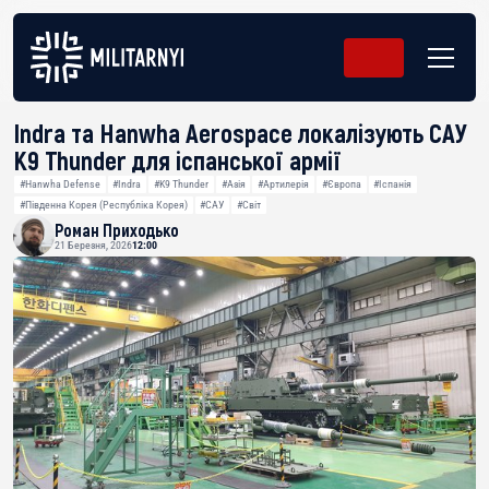
Indra та Hanwha Aerospace локалізують САУ
K9 Thunder для іспанської армії
#Hanwha Defense
#Indra
#K9 Thunder
#Азія
#Артилерія
#Європа
#Іспанія
#Південна Корея (Республіка Корея)
#САУ
#Світ
Роман Приходько
21 Березня, 2026
12:00