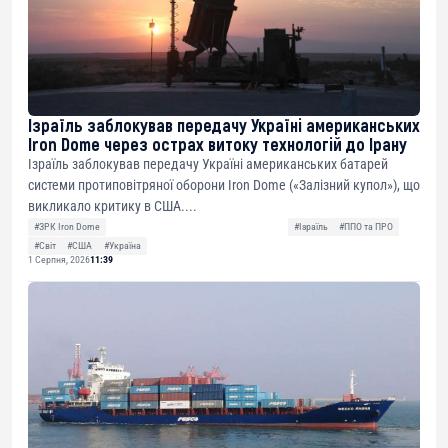
Ізраїль заблокував передачу Україні американських
Iron Dome через острах витоку технологій до Ірану
Ізраїль заблокував передачу Україні американських батарей
системи протиповітряної оборони Iron Dome («Залізний купол»), що
викликало критику в США....
#ЗРК Iron Dome
#Ізраїль
#ППО та ПРО
#Світ
#США
#Україна
1 Серпня, 2026
11:39