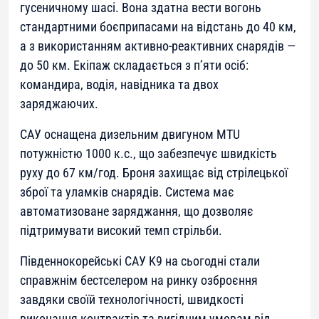
гусеничному шасі. Вона здатна вести вогонь
стандартними боєприпасами на відстань до 40 км,
а з використанням активно-реактивних снарядів —
до 50 км. Екіпаж складається з п’яти осіб:
командира, водія, навідника та двох
заряджаючих.
САУ оснащена дизельним двигуном MTU
потужністю 1000 к.с., що забезпечує швидкість
руху до 67 км/год. Броня захищає від стрілецької
зброї та уламків снарядів. Система має
автоматизоване заряджання, що дозволяє
підтримувати високий темп стрільби.
Південнокорейські САУ K9 на сьогодні стали
справжнім бестселером на ринку озброєння
завдяки своїй технологічності, швидкості
виконання контрактів та вигідним умовам від