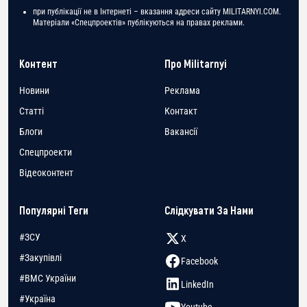
при публікації не в Інтернеті – вказання адреси сайту MILITARNYI.COM.
Матеріали «Спецпроектів» публікуються на правах реклами.
Контент
Про Militarnyi
Новини
Реклама
Статті
Контакт
Блоги
Вакансії
Спецпроекти
Відеоконтент
Популярні Теги
Слідкувати За Нами
#ЗСУ
X
#Закупівлі
Facebook
#ВМС України
LinkedIn
#Україна