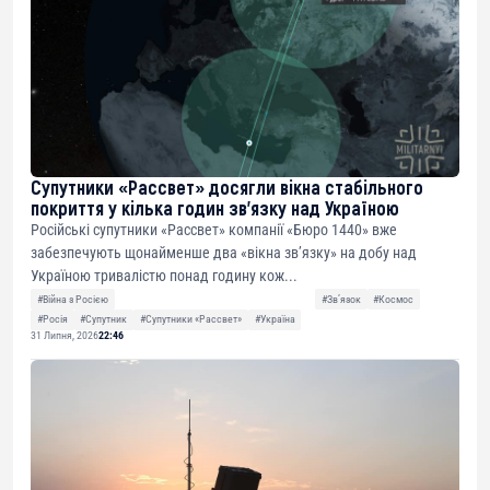
Супутники «Рассвет» досягли вікна стабільного
покриття у кілька годин зв’язку над Україною
Російські супутники «Рассвет» компанії «Бюро 1440» вже
забезпечують щонайменше два «вікна зв’язку» на добу над
Україною тривалістю понад годину кож...
#Війна з Росією
#Звʼязок
#Космос
#Росія
#Супутник
#Супутники «Рассвет»
#Україна
31 Липня, 2026
22:46