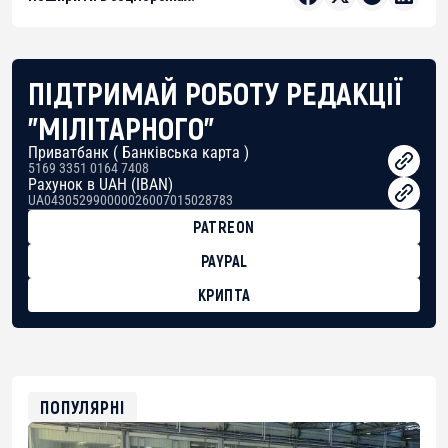
ПІДТРИМАЙ РОБОТУ РЕДАКЦІЇ
"МІЛІТАРНОГО"
Приватбанк ( Банківська карта )
5169 3351 0164 7408
Рахунок в UAH (IBAN)
UA043052990000026007015028783
PATREON
PAYPAL
КРИПТА
BTC
bc1qg0z99m95fte7kj8faa7h2kvnq92wvc53exe8gm
USDT
0x8676644fA7B6d328310283cAC1065Ae01d97CEe7
ETH
0xfD02863D3289416fcF50975c9DFda13623f97758
ПОПУЛЯРНІ