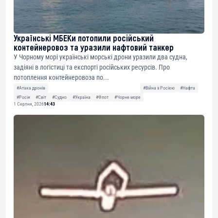
Українські МБЕКи потопили російський
контейнеровоз та уразили нафтовий танкер
У Чорному морі українські морські дрони уразили два судна,
задіяні в логістиці та експорті російських ресурсів. Про
потоплення контейнеровоза по...
#Атака дронів
#Війна з Росією
#Нафта
#Росія
#Світ
#Судно
#Україна
#Флот
#Чорне море
1 Серпня, 2026
14:43