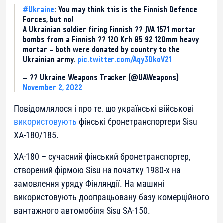
#Ukraine
: You may think this is the Finnish Defence
Forces, but no!
A Ukrainian soldier firing Finnish ?? JVA 1571 mortar
bombs from a Finnish ?? 120 Krh 85 92 120mm heavy
mortar – both were donated by country to the
Ukrainian army.
pic.twitter.com/Aqy3DkoV21
— ?? Ukraine Weapons Tracker (@UAWeapons)
November 2, 2022
Повідомлялося і про те, що українські військові
використовують
фінські бронетранспортери Sisu
XA-180/185.
ХА-180 – сучасний фінський бронетранспортер,
створений фірмою Sisu на початку 1980-х на
замовлення уряду Фінляндії. На машині
використовують доопрацьовану базу комерційного
вантажного автомобіля Sisu SA-150.