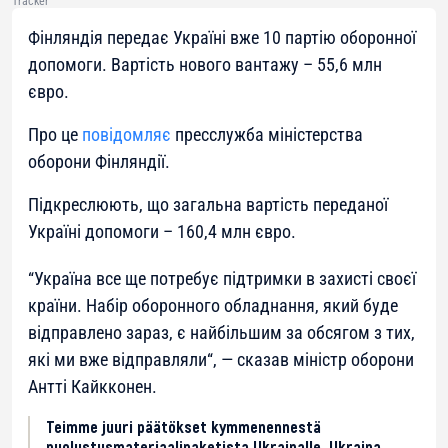
Tracker
Фінляндія передає Україні вже 10 партію оборонної
допомоги. Вартість нового вантажу – 55,6 млн
євро.
Про це
повідомляє
пресслужба міністерства
оборони Фінляндії.
Підкреслюють, що загальна вартість переданої
Україні допомоги – 160,4 млн євро.
“
Україна все ще потребує підтримки в захисті своєї
країни. Набір оборонного обладнання, який буде
відправлено зараз, є найбільшим за обсягом з тих,
які ми вже відправляли
“, — сказав міністр оборони
Антті Кайкконен.
Teimme juuri päätökset kymmenennestä
puolustusmateriaalipaketista Ukrainalle. Ukraina