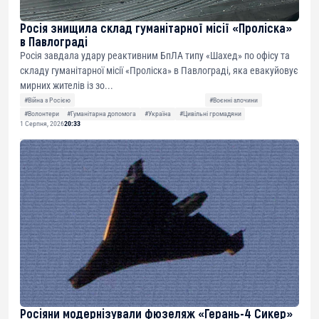
Росія знищила склад гуманітарної місії «Проліска»
в Павлограді
Росія завдала удару реактивним БпЛА типу «Шахед» по офісу та
складу гуманітарної місії «Проліска» в Павлограді, яка евакуйовує
мирних жителів із зо...
#Війна з Росією
#Воєнні злочини
#Волонтери
#Гуманітарна допомога
#Україна
#Цивільні громадяни
1 Серпня, 2026
20:33
Росіяни модернізували фюзеляж «Герань-4 Сикер»