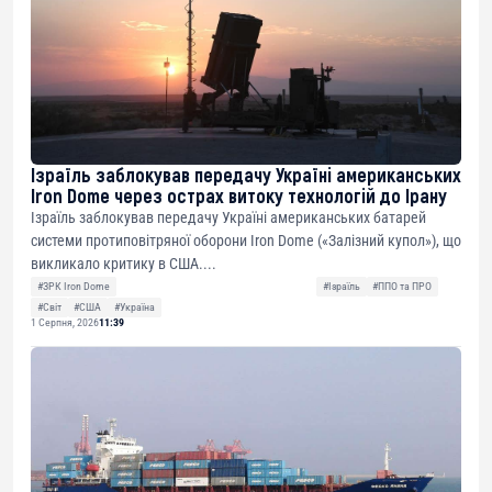
Ізраїль заблокував передачу Україні американських
Iron Dome через острах витоку технологій до Ірану
Ізраїль заблокував передачу Україні американських батарей
системи протиповітряної оборони Iron Dome («Залізний купол»), що
викликало критику в США....
#ЗРК Iron Dome
#Ізраїль
#ППО та ПРО
#Світ
#США
#Україна
1 Серпня, 2026
11:39