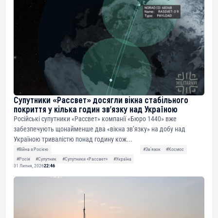
Супутники «Рассвет» досягли вікна стабільного
покриття у кілька годин зв’язку над Україною
Російські супутники «Рассвет» компанії «Бюро 1440» вже
забезпечують щонайменше два «вікна зв’язку» на добу над
Україною тривалістю понад годину кож...
#Війна з Росією
#Звʼязок
#Космос
#Росія
#Супутник
#Супутники «Рассвет»
#Україна
31 Липня, 2026
22:46