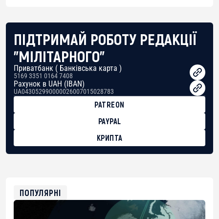
ПІДТРИМАЙ РОБОТУ РЕДАКЦІЇ
"МІЛІТАРНОГО"
Приватбанк ( Банківська карта )
5169 3351 0164 7408
Рахунок в UAH (IBAN)
UA043052990000026007015028783
PATREON
PAYPAL
КРИПТА
BTC
bc1qg0z99m95fte7kj8faa7h2kvnq92wvc53exe8gm
USDT
0x8676644fA7B6d328310283cAC1065Ae01d97CEe7
ETH
0xfD02863D3289416fcF50975c9DFda13623f97758
ПОПУЛЯРНІ