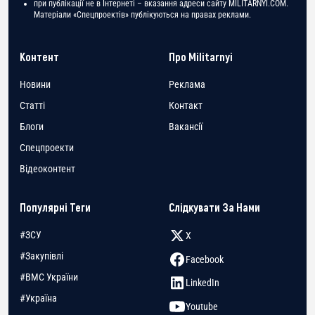
при публікації не в Інтернеті – вказання адреси сайту MILITARNYI.COM.
Матеріали «Спецпроектів» публікуються на правах реклами.
Контент
Про Militarnyi
Новини
Реклама
Статті
Контакт
Блоги
Вакансії
Спецпроекти
Відеоконтент
Популярні Теги
Слідкувати За Нами
#ЗСУ
X
#Закупівлі
Facebook
#ВМС України
LinkedIn
#Україна
Youtube