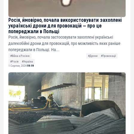
Росія, ймовірно, почала використовувати захоплені
українські дрони для провокацій — про це
попереджали в Польщі
Росія, ймовірно, почала застосовувати захоплені українські
далекобійні дрони для провокацій, про можливість яких раніше
попереджали в Польщі. На...
#Війна з Росією
#Дрони
#Провокації
#Росія
#Україна
1 Серпня, 2026
19:19