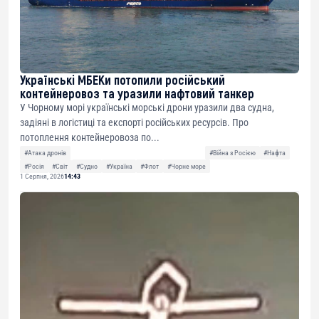
Українські МБЕКи потопили російський
контейнеровоз та уразили нафтовий танкер
У Чорному морі українські морські дрони уразили два судна,
задіяні в логістиці та експорті російських ресурсів. Про
потоплення контейнеровоза по...
#Атака дронів
#Війна з Росією
#Нафта
#Росія
#Світ
#Судно
#Україна
#Флот
#Чорне море
1 Серпня, 2026
14:43