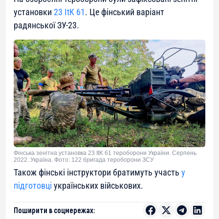
установки
23 ItK 61
. Це фінський варіант
радянської ЗУ-23.
Фінська зенітна установка 23 ItK 61 тероборони України. Серпень
2022. Україна. Фото: 122 бригада тероборони ЗСУ
Також фінські інструктори братимуть участь
у
підготовці
українських військових.
Поширити в соцмережах: