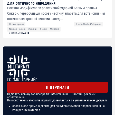
для оптичного наведення
Росіяни модифікували реактивний ударний БпЛА «Герань-4
Сикер», переробивши носову частину апарата для встановлення
оптико-електронної системи навед...
#Атака дронів
#БпЛА Shahed/«Герань»
#Війна з Росією
#Дрони
#Росія
#Україна
1 Серпня, 2026
22:16
ГО "МІЛІТАРНИЙ"
ПІДТРИМАТИ
Надіслати новину або пресреліз:
info@mil.in.ua
| З питань реклами:
ads@mil.in.ua
Використання матеріалів порталу дозволяється за умови вказання джерела
обов'язкове пряме, відкрите для пошукових систем гіперпосилання на
конкретний матеріал