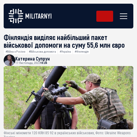
Фінляндія виділяє найбільший пакет
військової допомоги на суму 55,6 млн євро
#Війна з Росією
#Військова допомога
#Україна
#Фінляндія
Катерина Супрун
17 Листопада, 2022
15:26
Фінські міномети 120 KRH 85 92 в українських військових, Фото: Ukraine Weapons