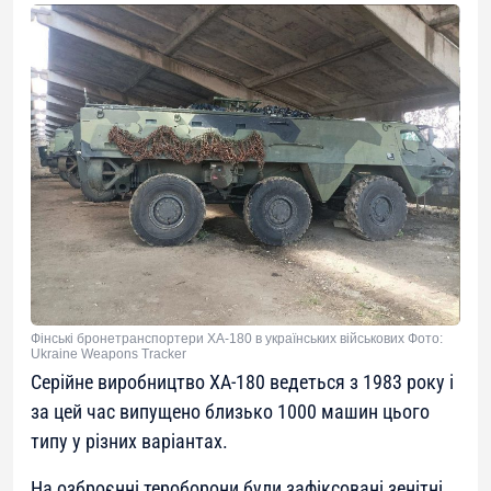
Фінські бронетранспортери XA-180 в українських військових Фото:
Ukraine Weapons Tracker
Серійне виробництво XA-180 ведеться з 1983 року і
за цей час випущено близько 1000 машин цього
типу у різних варіантах.
На озброєнні тероборони були зафіксовані зенітні