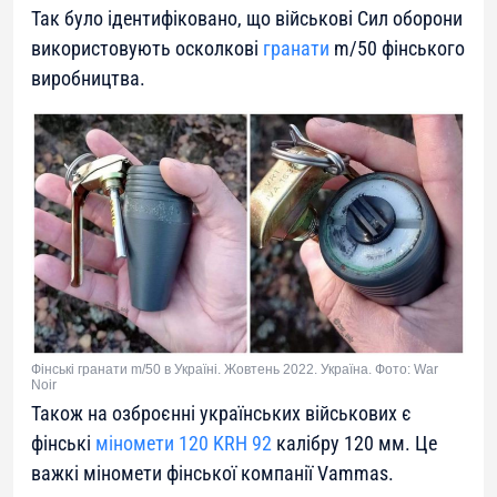
Так було ідентифіковано, що військові Сил оборони
використовують осколкові
гранати
m/50 фінського
виробництва.
Фінські гранати m/50 в Україні. Жовтень 2022. Україна. Фото: War
Noir
Також на озброєнні українських військових є
фінські
міномети 120 KRH 92
калібру 120 мм. Це
важкі міномети фінської компанії Vammas.