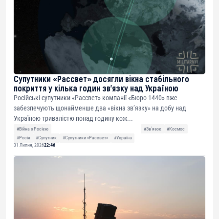
Супутники «Рассвет» досягли вікна стабільного
покриття у кілька годин зв’язку над Україною
Російські супутники «Рассвет» компанії «Бюро 1440» вже
забезпечують щонайменше два «вікна зв’язку» на добу над
Україною тривалістю понад годину кож...
#Війна з Росією
#Звʼязок
#Космос
#Росія
#Супутник
#Супутники «Рассвет»
#Україна
31 Липня, 2026
22:46