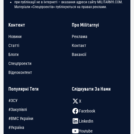
при публікації не в Інтернеті – вказання адреси сайту MILITARNYI.COM.
Матеріали «Спецпроектів» публікуються на правах реклами.
Контент
Про Militarnyi
Новини
Реклама
Статті
Контакт
Блоги
Вакансії
Спецпроекти
Відеоконтент
Популярні Теги
Слідкувати За Нами
#ЗСУ
X
#Закупівлі
Facebook
#ВМС України
LinkedIn
#Україна
Youtube