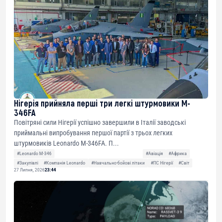
Нігерія прийняла перші три легкі штурмовики M-
346FA
Повітряні сили Нігерії успішно завершили в Італії заводські
приймальні випробування першої партії з трьох легких
штурмовиків Leonardo M-346FA. П...
#Leonardo M-346
#Авіація
#Африка
#Закупівлі
#Компанія Leonardo
#Навчально-бойові літаки
#ПС Нігерії
#Світ
27 Липня, 2026
23:44