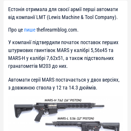
Естонія отримала для своєї армії перші автомати
від компанії LMT (Lewis Machine & Tool Company).
Про це
пише
thefirearmblog.com.
У компанії підтвердили початок поставок перших
штурмових гвинтівок MARS у калібрі 5,56х45 та
MARS-H у калібрі 7,62х51, а також підствольних
гранатометів M203 до них.
Автомати серії MARS постачається у двох версіях,
з довжиною ствола у 12 та 14.3 дюймів.