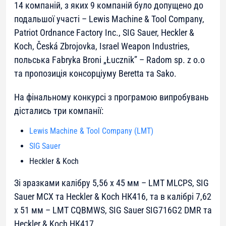
14 компаній, з яких 9 компаній було допущено до
подальшої участі – Lewis Machine & Tool Company,
Patriot Ordnance Factory Inc., SIG Sauer, Heckler &
Koch, Česká Zbrojovka, Israel Weapon Industries,
польська Fabryka Broni „Łucznik” – Radom sp. z o.o
та пропозиція консорціуму Beretta та Sako.
На фінальному конкурсі з програмою випробувань
дістались три компанії:
Lewis Machine & Tool Company (LMT)
SIG Sauer
Heckler & Koch
Зі зразками калібру 5,56 х 45 мм – LMT MLCPS, SIG
Sauer МСХ та Heckler & Koch НК416, та в калібрі 7,62
х 51 мм – LMT CQBMWS, SIG Sauer SIG716G2 DMR та
Heckler & Koch НК417.