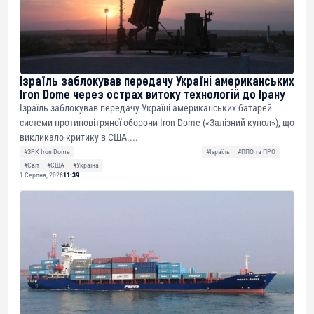
Ізраїль заблокував передачу Україні американських
Iron Dome через острах витоку технологій до Ірану
Ізраїль заблокував передачу Україні американських батарей
системи протиповітряної оборони Iron Dome («Залізний купол»), що
викликало критику в США....
#ЗРК Iron Dome
#Ізраїль
#ППО та ПРО
#Світ
#США
#Україна
1 Серпня, 2026
11:39