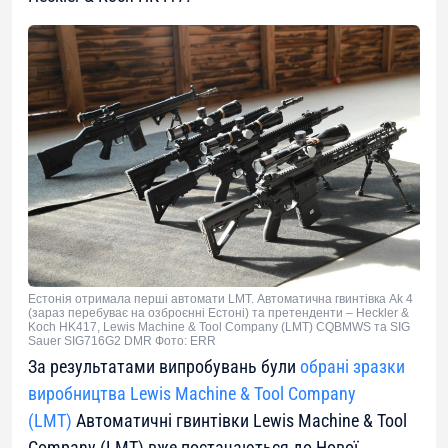
Естонія отримала перші автомати LMT. Автоматична гвинтівка Ak 4
(зараз перебуває на озброєнні Естоні) та претенденти – Heckler &
Koch HK417, Lewis Machine & Tool Company (LMT) CQBMWS та SIG
Sauer SIG716G2 DMR Фото: ERR
За результатами випробувань були
обрані зразки
виробництва Lewis Machine & Tool Company
(LMT)
Автоматичні гвинтівки Lewis Machine & Tool
Company (LMT) вже постачаються до Нової