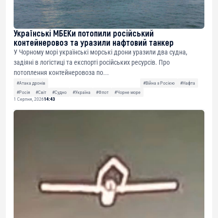
Українські МБЕКи потопили російський
контейнеровоз та уразили нафтовий танкер
У Чорному морі українські морські дрони уразили два судна,
задіяні в логістиці та експорті російських ресурсів. Про
потоплення контейнеровоза по...
#Атака дронів
#Війна з Росією
#Нафта
#Росія
#Світ
#Судно
#Україна
#Флот
#Чорне море
1 Серпня, 2026
14:43