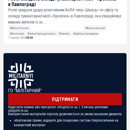
в Павлограді
Росія завдала удару реактивним БпЛА типу «Шахед» по офісу та
складу гуманітарної місії «Проліска» в Павлограді, яка евакуйовує
мирних жителів із зо...
#Війна з Росією
#Воєнні злочини
#Волонтери
#Гуманітарна допомога
#Україна
#Цивільні громадяни
1 Серпня, 2026
20:33
ГО "МІЛІТАРНИЙ"
ПІДТРИМАТИ
Надіслати новину або пресреліз:
info@mil.in.ua
| З питань реклами:
ads@mil.in.ua
Використання матеріалів порталу дозволяється за умови вказання джерела
обов'язкове пряме, відкрите для пошукових систем гіперпосилання на
конкретний матеріал