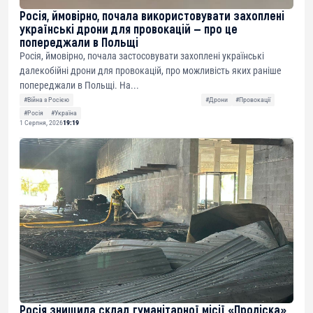
Росія, ймовірно, почала використовувати захоплені
українські дрони для провокацій — про це
попереджали в Польщі
Росія, ймовірно, почала застосовувати захоплені українські
далекобійні дрони для провокацій, про можливість яких раніше
попереджали в Польщі. На...
#Війна з Росією
#Дрони
#Провокації
#Росія
#Україна
1 Серпня, 2026
19:19
Росія знищила склад гуманітарної місії «Проліска»