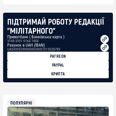
ПІДТРИМАЙ РОБОТУ РЕДАКЦІЇ
"МІЛІТАРНОГО"
Приватбанк ( Банківська карта )
5169 3351 0164 7408
Рахунок в UAH (IBAN)
UA043052990000026007015028783
PATREON
PAYPAL
КРИПТА
BTC
bc1qg0z99m95fte7kj8faa7h2kvnq92wvc53exe8gm
USDT
0x8676644fA7B6d328310283cAC1065Ae01d97CEe7
ETH
0xfD02863D3289416fcF50975c9DFda13623f97758
ПОПУЛЯРНІ