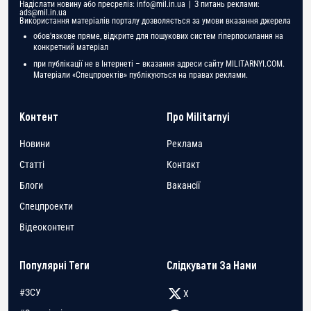
Надіслати новину або пресреліз:
info@mil.in.ua
| З питань реклами:
ads@mil.in.ua
Використання матеріалів порталу дозволяється за умови вказання джерела
обов'язкове пряме, відкрите для пошукових систем гіперпосилання на
конкретний матеріал
при публікації не в Інтернеті – вказання адреси сайту MILITARNYI.COM.
Матеріали «Спецпроектів» публікуються на правах реклами.
Контент
Про Militarnyi
Новини
Реклама
Статті
Контакт
Блоги
Вакансії
Спецпроекти
Відеоконтент
Популярні Теги
Слідкувати За Нами
#ЗСУ
X