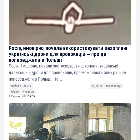
Росія, ймовірно, почала використовувати захоплені
українські дрони для провокацій — про це
попереджали в Польщі
Росія, ймовірно, почала застосовувати захоплені українські
далекобійні дрони для провокацій, про можливість яких раніше
попереджали в Польщі. На...
#Війна з Росією
#Дрони
#Провокації
#Росія
#Україна
1 Серпня, 2026
19:19