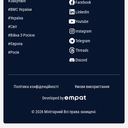
#Закупівлі
Facebook
#ВМС України
LinkedIn
#Україна
Youtube
#Світ
Instagram
#Війна З Росією
Telegram
#Європа
Threads
#Росія
Discord
Політика конфіденційності
Умови використання
Developed by:
© 2026 Мілітарний Всі права захищені.