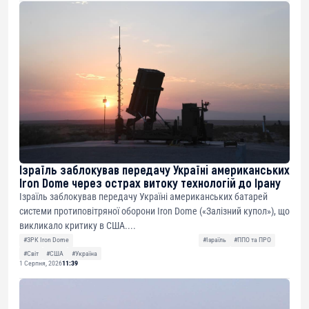
Ізраїль заблокував передачу Україні американських
Iron Dome через острах витоку технологій до Ірану
Ізраїль заблокував передачу Україні американських батарей
системи протиповітряної оборони Iron Dome («Залізний купол»), що
викликало критику в США....
#ЗРК Iron Dome
#Ізраїль
#ППО та ПРО
#Світ
#США
#Україна
1 Серпня, 2026
11:39