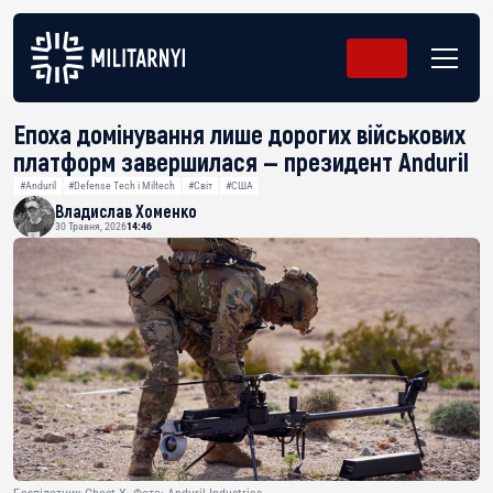
Епоха домінування лише дорогих військових
платформ завершилася — президент Anduril
#Anduril
#Defense Tech і Miltech
#Світ
#США
Владислав Хоменко
30 Травня, 2026
14:46