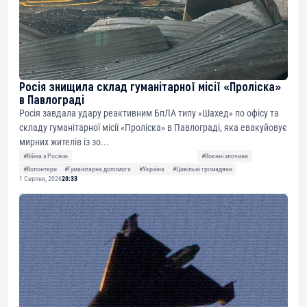
Росія знищила склад гуманітарної місії «Проліска»
в Павлограді
Росія завдала удару реактивним БпЛА типу «Шахед» по офісу та
складу гуманітарної місії «Проліска» в Павлограді, яка евакуйовує
мирних жителів із зо...
#Війна з Росією
#Воєнні злочини
#Волонтери
#Гуманітарна допомога
#Україна
#Цивільні громадяни
1 Серпня, 2026
20:33