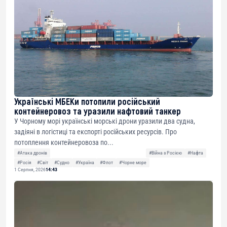
Українські МБЕКи потопили російський
контейнеровоз та уразили нафтовий танкер
У Чорному морі українські морські дрони уразили два судна,
задіяні в логістиці та експорті російських ресурсів. Про
потоплення контейнеровоза по...
#Атака дронів
#Війна з Росією
#Нафта
#Росія
#Світ
#Судно
#Україна
#Флот
#Чорне море
1 Серпня, 2026
14:43