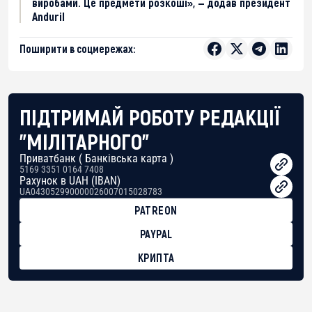
виробами. Це предмети розкоші», — додав президент
Anduril
Поширити в соцмережах:
ПІДТРИМАЙ РОБОТУ РЕДАКЦІЇ
"МІЛІТАРНОГО"
Приватбанк ( Банківська карта )
5169 3351 0164 7408
Рахунок в UAH (IBAN)
UA043052990000026007015028783
PATREON
PAYPAL
КРИПТА
BTC
bc1qg0z99m95fte7kj8faa7h2kvnq92wvc53exe8gm
USDT
0x8676644fA7B6d328310283cAC1065Ae01d97CEe7