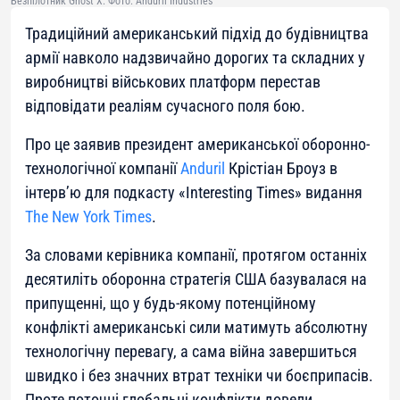
Безпілотник Ghost X. Фото: Anduril Industries
Традиційний американський підхід до будівництва
армії навколо надзвичайно дорогих та складних у
виробництві військових платформ перестав
відповідати реаліям сучасного поля бою.
Про це заявив президент американської оборонно-
технологічної компанії
Anduril
Крістіан Броуз в
інтерв’ю для подкасту «Interesting Times» видання
The New York Times
.
За словами керівника компанії, протягом останніх
десятиліть оборонна стратегія США базувалася на
припущенні, що у будь-якому потенційному
конфлікті американські сили матимуть абсолютну
технологічну перевагу, а сама війна завершиться
швидко і без значних втрат техніки чи боєприпасів.
Проте поточні глобальні конфлікти довели