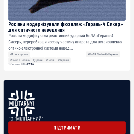
Росіяни модернізували фюзеляж «Герань-4 Сикер»
для оптичного наведення
Росіяни модифікували реактивний ударний БпЛА «Герань-4
Сикер», переробивши носову частину апарата для встановлення
оптико-електронної системи навед...
#Атака дронів
#БпЛА Shahed/«Герань»
#Війна з Росією
#Дрони
#Росія
#Україна
1 Серпня, 2026
22:16
ГО "МІЛІТАРНИЙ"
ПІДТРИМАТИ