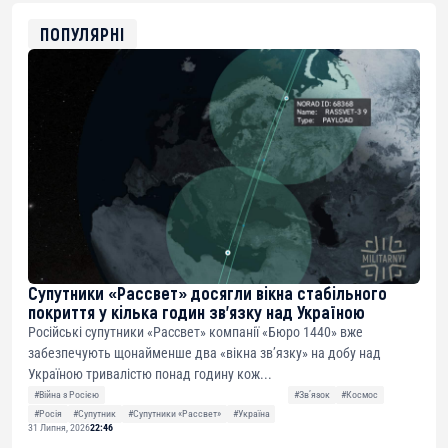
ETH
0xfD02863D3289416fcF50975c9DFda13623f97758
ПОПУЛЯРНІ
Супутники «Рассвет» досягли вікна стабільного
покриття у кілька годин зв’язку над Україною
Російські супутники «Рассвет» компанії «Бюро 1440» вже
забезпечують щонайменше два «вікна зв’язку» на добу над
Україною тривалістю понад годину кож...
#Війна з Росією
#Звʼязок
#Космос
#Росія
#Супутник
#Супутники «Рассвет»
#Україна
31 Липня, 2026
22:46