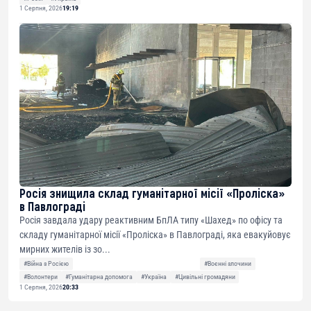
1 Серпня, 2026
19:19
Росія знищила склад гуманітарної місії «Проліска»
в Павлограді
Росія завдала удару реактивним БпЛА типу «Шахед» по офісу та
складу гуманітарної місії «Проліска» в Павлограді, яка евакуйовує
мирних жителів із зо...
#Війна з Росією
#Воєнні злочини
#Волонтери
#Гуманітарна допомога
#Україна
#Цивільні громадяни
1 Серпня, 2026
20:33