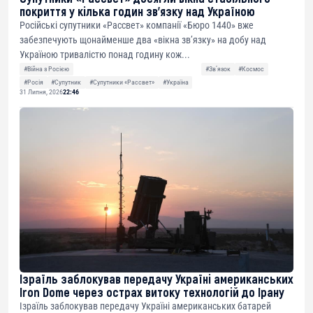
покриття у кілька годин зв’язку над Україною
Російські супутники «Рассвет» компанії «Бюро 1440» вже
забезпечують щонайменше два «вікна зв’язку» на добу над
Україною тривалістю понад годину кож...
#Війна з Росією
#Звʼязок
#Космос
#Росія
#Супутник
#Супутники «Рассвет»
#Україна
31 Липня, 2026
22:46
Ізраїль заблокував передачу Україні американських
Iron Dome через острах витоку технологій до Ірану
Ізраїль заблокував передачу Україні американських батарей