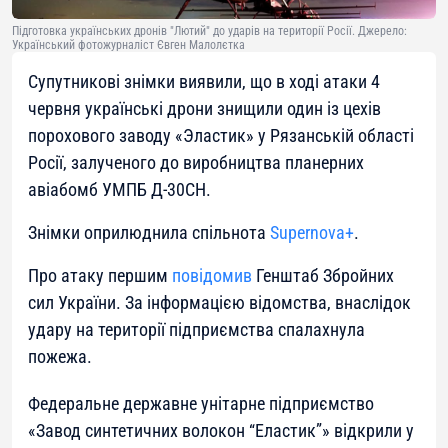
Підготовка українських дронів "Лютий" до ударів на території Росії. Джерело:
Український фотожурналіст Євген Малолєтка
Супутникові знімки виявили, що в ході атаки 4
червня українські дрони знищили один із цехів
порохового заводу «Эластик» у Рязанській області
Росії, залученого до виробництва планерних
авіабомб УМПБ Д-30СН.
Знімки оприлюднила спільнота
Supernova+
.
Про атаку першим
повідомив
Генштаб Збройних
сил України. За інформацією відомства, внаслідок
удару на території підприємства спалахнула
пожежа.
Федеральне державне унітарне підприємство
«Завод синтетичних волокон “Еластик”» відкрили у