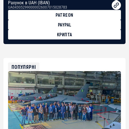
Рахунок в UAH (IBAN)
UA043052990000026007015028783
PATREON
PAYPAL
КРИПТА
BTC
bc1qg0z99m95fte7kj8faa7h2kvnq92wvc53exe8gm
USDT
0x8676644fA7B6d328310283cAC1065Ae01d97CEe7
ETH
0xfD02863D3289416fcF50975c9DFda13623f97758
ПОПУЛЯРНІ