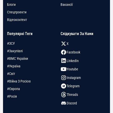
Блоги
Вакансії
Спецпроекти
Відеоконтент
Популярні Теги
Слідкувати За Нами
#ЗСУ
X
#Закупівлі
Facebook
#ВМС України
LinkedIn
#Україна
Youtube
#Світ
Instagram
#Війна З Росією
Telegram
#Європа
Threads
#Росія
Discord