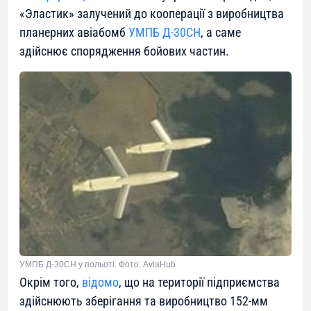
«Эластик» залучений до кооперації з виробництва
планерних авіабомб
УМПБ Д-30СН
, а саме
здійснює спорядження бойових частин.
УМПБ Д-30СН у польоті. Фото: AviaHub
Окрім того,
відомо
, що на території підприємства
здійснюють зберігання та виробництво 152-мм