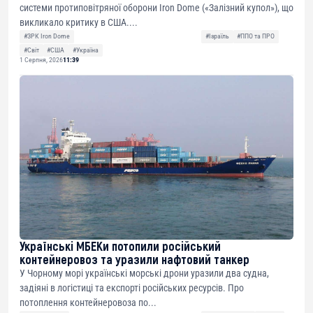
системи протиповітряної оборони Iron Dome («Залізний купол»), що
викликало критику в США....
#ЗРК Iron Dome
#Ізраїль
#ППО та ПРО
#Світ
#США
#Україна
1 Серпня, 2026
11:39
Українські МБЕКи потопили російський
контейнеровоз та уразили нафтовий танкер
У Чорному морі українські морські дрони уразили два судна,
задіяні в логістиці та експорті російських ресурсів. Про
потоплення контейнеровоза по...