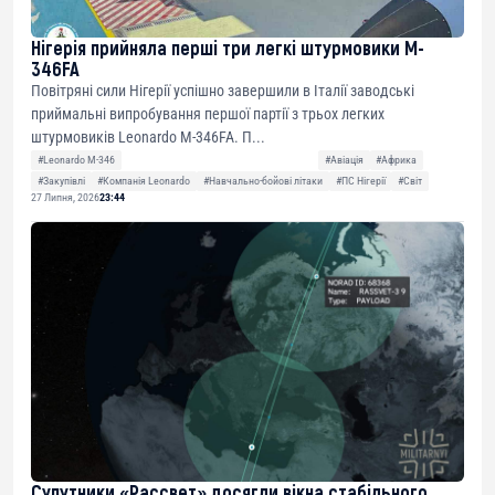
Нігерія прийняла перші три легкі штурмовики M-
346FA
Повітряні сили Нігерії успішно завершили в Італії заводські
приймальні випробування першої партії з трьох легких
штурмовиків Leonardo M-346FA. П...
#Leonardo M-346
#Авіація
#Африка
#Закупівлі
#Компанія Leonardo
#Навчально-бойові літаки
#ПС Нігерії
#Світ
27 Липня, 2026
23:44
Супутники «Рассвет» досягли вікна стабільного