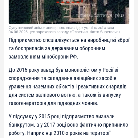
Супутниковий знімок знищеного внаслідок української атаки
04.06.2026 цех порохового заводу «Эластик». Фото Supernova+
Підприємство спеціалізується на виробництві зброї
та боєприпасів за державним оборонним
замовленням міноборони РФ.
До 2015 року завод був монополістом у Росії зі
спорядження та складання авіаційних засобів
ураження наземних об’єктів і реактивних снарядів
для систем залпового вогню, а також із випуску
газогенераторів для підводних човнів.
У підсумку у 2015 році підприємство визнали
банкрутом, а у 2017 році воно фактично припинило
роботу. Наприкінці 2010-х років на території