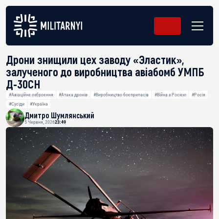
Дрони знищили цех заводу «Эластик»,
залученого до виробництва авіабомб УМПБ
Д-30СН
#Авіаційне озброєння
#Атака дронів
#Виробництво боєприпасів
#Війна з Росією
#Росія
#Сусіди
#Україна
Дмитро Шумлянський
5 Червня, 2026
23:49