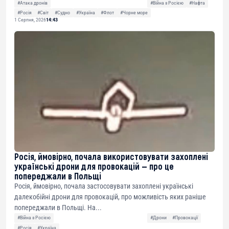
#Атака дронів
#Війна з Росією
#Нафта
#Росія
#Світ
#Судно
#Україна
#Флот
#Чорне море
1 Серпня, 2026
14:43
Росія, ймовірно, почала використовувати захоплені
українські дрони для провокацій — про це
попереджали в Польщі
Росія, ймовірно, почала застосовувати захоплені українські
далекобійні дрони для провокацій, про можливість яких раніше
попереджали в Польщі. На...
#Війна з Росією
#Дрони
#Провокації
#Росія
#Україна