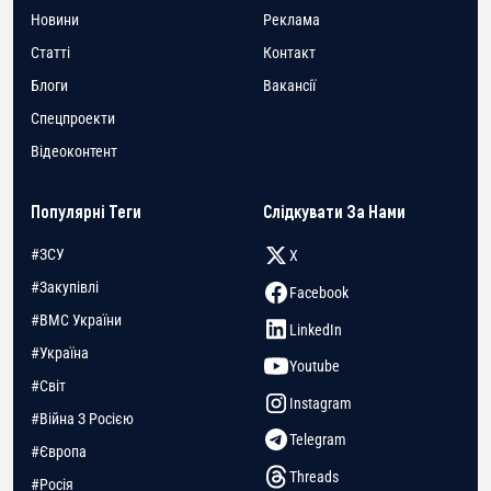
Новини
Реклама
Статті
Контакт
Блоги
Вакансії
Спецпроекти
Відеоконтент
Популярні Теги
Слідкувати За Нами
#ЗСУ
X
#Закупівлі
Facebook
#ВМС України
LinkedIn
#Україна
Youtube
#Світ
Instagram
#Війна З Росією
Telegram
#Європа
Threads
#Росія