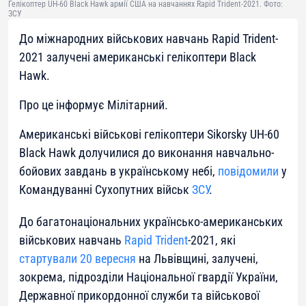
Гелікоптер UH-60 Black Hawk армії США на навчаннях Rapid Trident-2021. Фото:
ЗСУ
До міжнародних військових навчань Rapid Trident-
2021 залучені американські гелікоптери Black
Hawk.
Про це інформує Мілітарний.
Американські військові гелікоптери Sikorsky UH-60
Black Hawk долучилися до виконання навчально-
бойових завдань в українському небі,
повідомили
у
Командуванні Сухопутних військ
ЗСУ
.
До багатонаціональних українсько-американських
військових навчань
Rapid Trident
-2021, які
стартували 20 вересня
на Львівщині, залучені,
зокрема, підрозділи Національної гвардії України,
Державної прикордонної служби та військової