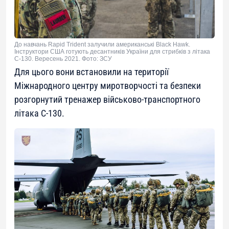
До навчань Rapid Trident залучили американські Black Hawk.
Інструктори США готують десантників України для стрибків з літака
C-130. Вересень 2021. Фото: ЗСУ
Для цього вони встановили на території
Міжнародного центру миротворчості та безпеки
розгорнутий тренажер військово-транспортного
літака C-130.