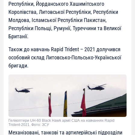
Республіки, Йорданського Хашимітського
Королівства, Литовської Республіки, Республіки
Молдова, Ісламської Республіки Пакистан,
Республіки Польщі, Румунії, Туреччини та Великої
Британії.
Також до навчань Rapid Trident – 2021 долучився
особовий склад Литовсько-Польсько-Української
бригади.
Гелікоптери UH-60 Black Hawk армії США на навчаннях Rapid
Trident-2021. Фото: ЗСУ
Механізовані, танкові та артилерійські підрозділи