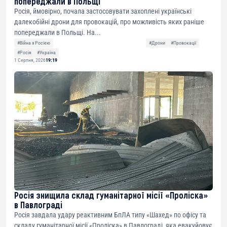
попереджали в Польщі
Росія, ймовірно, почала застосовувати захоплені українські
далекобійні дрони для провокацій, про можливість яких раніше
попереджали в Польщі. На...
#Війна з Росією
#Дрони
#Провокації
#Росія
#Україна
1 Серпня, 2026
19:19
Росія знищила склад гуманітарної місії «Проліска»
в Павлограді
Росія завдала удару реактивним БпЛА типу «Шахед» по офісу та
складу гуманітарної місії «Проліска» в Павлограді, яка евакуйовує