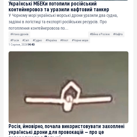
Українські МБЕКи потопили російський
контейнеровоз та уразили нафтовий танкер
У Чорному морі українські морські дрони уразили два судна,
задіяні в логістиці та експорті російських ресурсів. Про
потоплення контейнеровоза по...
#Атака дронів
#Війна з Росією
#Нафта
#Росія
#Світ
#Судно
#Україна
#Флот
#Чорне море
1 Серпня, 2026
14:43
Росія, ймовірно, почала використовувати захоплені
українські дрони для провокацій — про це