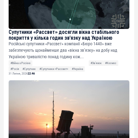
Супутники «Рассвет» досягли вікна стабільного
покриття у кілька годин зв’язку над Україною
Російські супутники «Рассвет» компанії «Бюро 1440» вже
забезпечують щонайменше два «вікна зв’язку» на добу над
Україною тривалістю понад годину кож...
#Війна з Росією
#Звʼязок
#Космос
#Росія
#Супутник
#Супутники «Рассвет»
#Україна
31 Липня, 2026
22:46