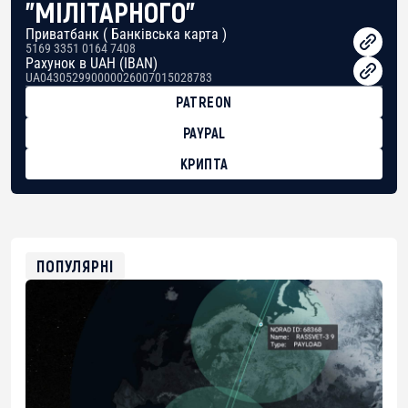
"МІЛІТАРНОГО"
Приватбанк ( Банківська карта )
5169 3351 0164 7408
Рахунок в UAH (IBAN)
UA043052990000026007015028783
PATREON
PAYPAL
КРИПТА
BTC
bc1qg0z99m95fte7kj8faa7h2kvnq92wvc53exe8gm
USDT
0x8676644fA7B6d328310283cAC1065Ae01d97CEe7
ETH
0xfD02863D3289416fcF50975c9DFda13623f97758
ПОПУЛЯРНІ