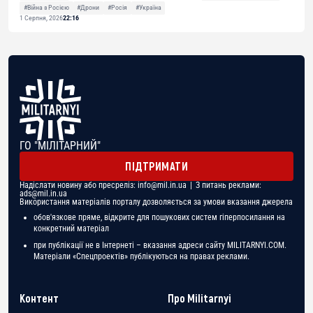
#Війна з Росією
#Дрони
#Росія
#Україна
1 Серпня, 2026
22:16
ГО "МІЛІТАРНИЙ"
ПІДТРИМАТИ
Надіслати новину або пресреліз:
info@mil.in.ua
| З питань реклами:
ads@mil.in.ua
Використання матеріалів порталу дозволяється за умови вказання джерела
обов'язкове пряме, відкрите для пошукових систем гіперпосилання на
конкретний матеріал
при публікації не в Інтернеті – вказання адреси сайту MILITARNYI.COM.
Матеріали «Спецпроектів» публікуються на правах реклами.
Контент
Про Militarnyi