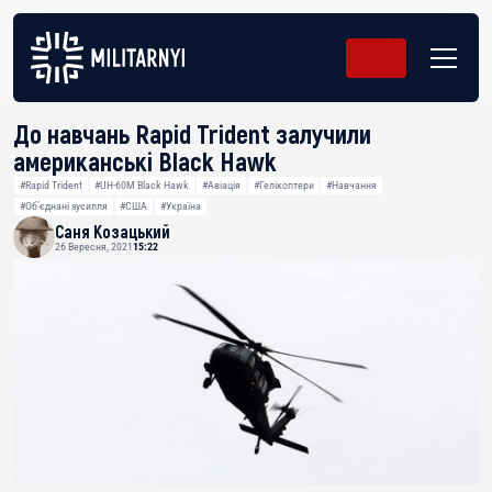
До навчань Rapid Trident залучили
американські Black Hawk
#Rapid Trident
#UH-60M Black Hawk
#Авіація
#Гелікоптери
#Навчання
#Об’єднані зусилля
#США
#Україна
Саня Козацький
26 Вересня, 2021
15:22