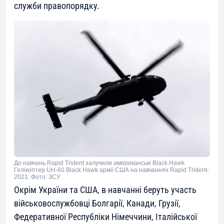
служби правопорядку.
До навчань Rapid Trident залучили американські Black Hawk.
Гелікоптер UH-60 Black Hawk армії США на навчаннях Rapid Trident-
2021. Фото: ЗСУ
Окрім України та США, в навчанні беруть участь
військовослужбовці Болгарії, Канади, Грузії,
Федеративної Республіки Німеччини, Італійської