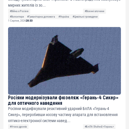
мирних жителів із зо...
#Війна з Росією
#Воєнні злочини
#Волонтери
#Гуманітарна допомога
#Україна
#Цивільні громадяни
1 Серпня, 2026
20:33
Росіяни модернізували фюзеляж «Герань-4 Сикер»
для оптичного наведення
Росіяни модифікували реактивний ударний БпЛА «Герань-4
Сикер», переробивши носову частину апарата для встановлення
оптико-електронної системи навед...
#Атака дронів
#БпЛА Shahed/«Герань»