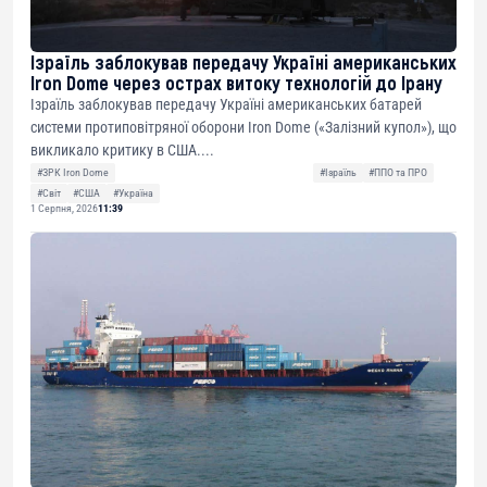
Ізраїль заблокував передачу Україні американських
Iron Dome через острах витоку технологій до Ірану
Ізраїль заблокував передачу Україні американських батарей
системи протиповітряної оборони Iron Dome («Залізний купол»), що
викликало критику в США....
#ЗРК Iron Dome
#Ізраїль
#ППО та ПРО
#Світ
#США
#Україна
1 Серпня, 2026
11:39