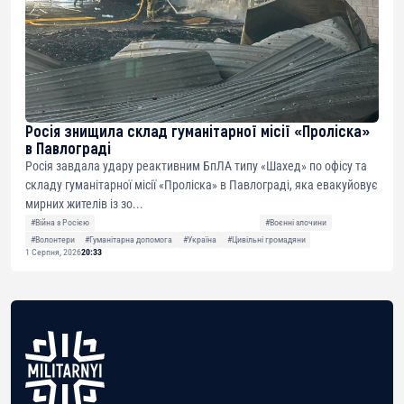
Росія знищила склад гуманітарної місії «Проліска»
в Павлограді
Росія завдала удару реактивним БпЛА типу «Шахед» по офісу та
складу гуманітарної місії «Проліска» в Павлограді, яка евакуйовує
мирних жителів із зо...
#Війна з Росією
#Воєнні злочини
#Волонтери
#Гуманітарна допомога
#Україна
#Цивільні громадяни
1 Серпня, 2026
20:33