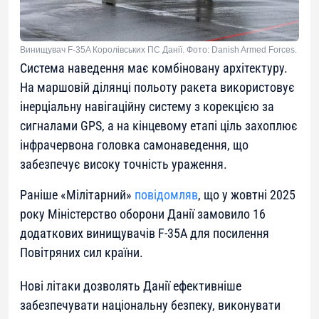
Винищувач F-35A Королівських ПС Данії. Фото: Danish Armed Forces.
Система наведення має комбіновану архітектуру.
На маршовій ділянці польоту ракета використовує
інерціальну навігаційну систему з корекцією за
сигналами GPS, а на кінцевому етапі ціль захоплює
інфрачервона головка самонаведення, що
забезпечує високу точність ураження.
Раніше «Мілітарний»
повідомляв
, що у жовтні 2025
року Міністерство оборони Данії замовило 16
додаткових винищувачів F-35A для посилення
Повітряних сил країни.
Нові літаки дозволять Данії ефективніше
забезпечувати національну безпеку, виконувати