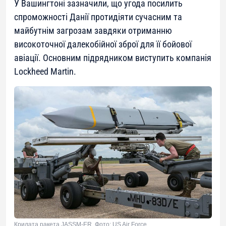
У Вашингтоні зазначили, що угода посилить
спроможності Данії протидіяти сучасним та
майбутнім загрозам завдяки отриманню
високоточної далекобійної зброї для її бойової
авіації. Основним підрядником виступить компанія
Lockheed Martin.
Крилата ракета JASSM-ER. Фото: US Air Force