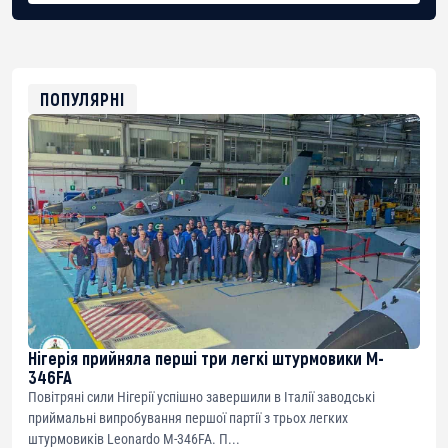
BTC
bc1qg0z99m95fte7kj8faa7h2kvnq92wvc53exe8gm
USDT
0x8676644fA7B6d328310283cAC1065Ae01d97CEe7
ETH
0xfD02863D3289416fcF50975c9DFda13623f97758
ПОПУЛЯРНІ
Нігерія прийняла перші три легкі штурмовики M-
346FA
Повітряні сили Нігерії успішно завершили в Італії заводські
приймальні випробування першої партії з трьох легких
штурмовиків Leonardo M-346FA. П...