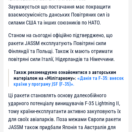
Зауважується що постачання має покращити
взаємосумісність данських Повітряних сил із
силами США та інших союзників по НАТО.
Станом на сьогодні офіційно підтверджено, що
ракети JASSM експлуатують Повітряні сили
Фінляндії та Польщі. Також їх мають отримати
повітряні сили Італії, Нідерландів та Німеччини.
Також рекомендуємо ознайомитися з авторським
матеріалом на «Мілітарному»:
«Данія та F-35: внесок
країни у програму JSF (F-35)».
Ці ракети становлять основу далекобійного
ударного потенціалу винищувачів F-35 Lightning II,
тому країни-експлуатанти активно закуповують їх
для своїх авіапарків. Поза межами Європи ракети
JASSM також придбали Японія та Австралія для