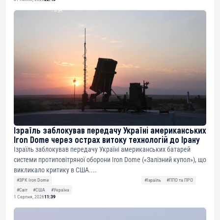
Ізраїль заблокував передачу Україні американських
Iron Dome через острах витоку технологій до Ірану
Ізраїль заблокував передачу Україні американських батарей
системи протиповітряної оборони Iron Dome («Залізний купол»), що
викликало критику в США....
#ЗРК Iron Dome
#Ізраїль
#ППО та ПРО
#Світ
#США
#Україна
1 Серпня, 2026
11:39