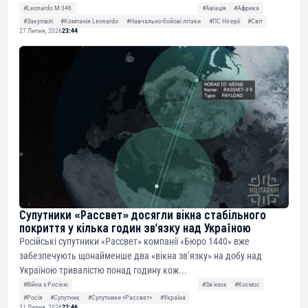
#Leonardo M-346
#Авіація
#Африка
#Закупівлі
#Компанія Leonardo
#Навчально-бойові літаки
#ПС Нігерії
#Світ
27 Липня, 2026
23:44
Супутники «Рассвет» досягли вікна стабільного
покриття у кілька годин зв’язку над Україною
Російські супутники «Рассвет» компанії «Бюро 1440» вже
забезпечують щонайменше два «вікна зв’язку» на добу над
Україною тривалістю понад годину кож...
#Війна з Росією
#Звʼязок
#Космос
#Росія
#Супутник
#Супутники «Рассвет»
#Україна
31 Липня, 2026
22:46