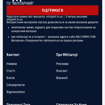
ГО "МІЛІТАРНИЙ"
ПІДТРИМАТИ
Надіслати новину або пресреліз:
info@mil.in.ua
| З питань реклами:
ads@mil.in.ua
Використання матеріалів порталу дозволяється за умови вказання джерела
обов'язкове пряме, відкрите для пошукових систем гіперпосилання на
конкретний матеріал
при публікації не в Інтернеті – вказання адреси сайту MILITARNYI.COM.
Матеріали «Спецпроектів» публікуються на правах реклами.
Контент
Про Militarnyi
Новини
Реклама
Статті
Контакт
Блоги
Вакансії
Спецпроекти
Відеоконтент
Популярні Теги
Слідкувати За Нами