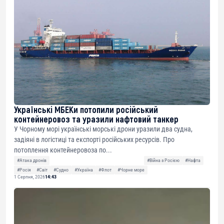
Українські МБЕКи потопили російський
контейнеровоз та уразили нафтовий танкер
У Чорному морі українські морські дрони уразили два судна,
задіяні в логістиці та експорті російських ресурсів. Про
потоплення контейнеровоза по...
#Атака дронів
#Війна з Росією
#Нафта
#Росія
#Світ
#Судно
#Україна
#Флот
#Чорне море
1 Серпня, 2026
14:43