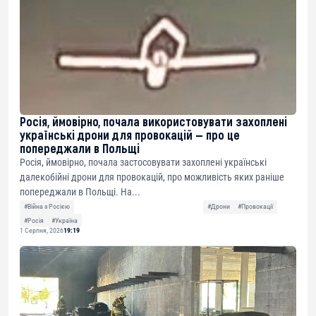
Росія, ймовірно, почала використовувати захоплені
українські дрони для провокацій — про це
попереджали в Польщі
Росія, ймовірно, почала застосовувати захоплені українські
далекобійні дрони для провокацій, про можливість яких раніше
попереджали в Польщі. На...
#Війна з Росією
#Дрони
#Провокації
#Росія
#Україна
1 Серпня, 2026
19:19