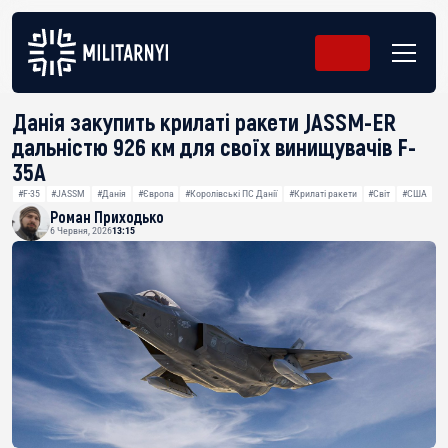
Данія закупить крилаті ракети JASSM-ER
дальністю 926 км для своїх винищувачів F-
35A
#F-35
#JASSM
#Данія
#Європа
#Королівські ПС Данії
#Крилаті ракети
#Світ
#США
Роман Приходько
6 Червня, 2026
13:15