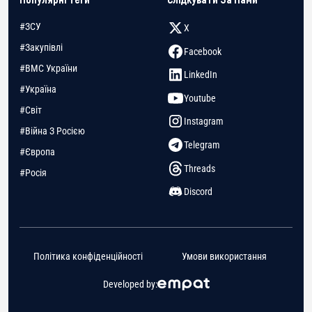
#ЗСУ
X
#Закупівлі
Facebook
#ВМС України
LinkedIn
#Україна
Youtube
#Світ
Instagram
#Війна З Росією
Telegram
#Європа
Threads
#Росія
Discord
Політика конфіденційності
Умови використання
Developed by: